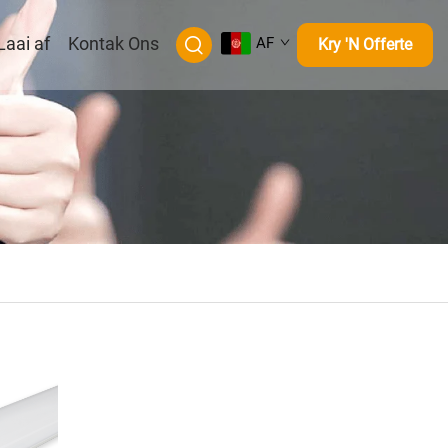
Laai af
Kontak Ons
AF
Kry 'n Offerte