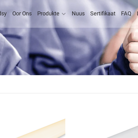
dsy
Oor Ons
Produkte
Nuus
Sertifikaat
FAQ