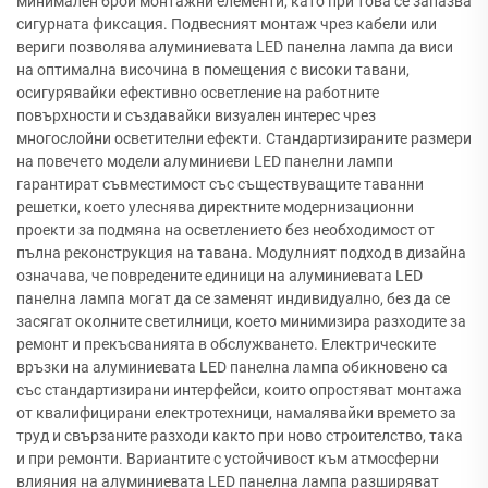
минимален брой монтажни елементи, като при това се запазва
сигурната фиксация. Подвесният монтаж чрез кабели или
вериги позволява алуминиевата LED панелна лампа да виси
на оптимална височина в помещения с високи тавани,
осигурявайки ефективно осветление на работните
повърхности и създавайки визуален интерес чрез
многослойни осветителни ефекти. Стандартизираните размери
на повечето модели алуминиеви LED панелни лампи
гарантират съвместимост със съществуващите таванни
решетки, което улеснява директните модернизационни
проекти за подмяна на осветлението без необходимост от
пълна реконструкция на тавана. Модулният подход в дизайна
означава, че повредените единици на алуминиевата LED
панелна лампа могат да се заменят индивидуално, без да се
засягат околните светилници, което минимизира разходите за
ремонт и прекъсванията в обслужването. Електрическите
връзки на алуминиевата LED панелна лампа обикновено са
със стандартизирани интерфейси, които опростяват монтажа
от квалифицирани електротехници, намалявайки времето за
труд и свързаните разходи както при ново строителство, така
и при ремонти. Вариантите с устойчивост към атмосферни
влияния на алуминиевата LED панелна лампа разширяват