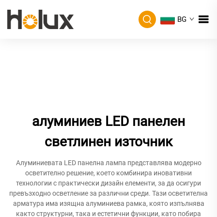
BG
алуминиев LED панелен
светлинен източник
Алуминиевата LED панелна лампа представлява модерно
осветително решение, което комбинира иновативни
технологии с практически дизайн елементи, за да осигури
превъзходно осветление за различни среди. Тази осветителна
арматура има изящна алуминиева рамка, която изпълнява
както структурни, така и естетични функции, като побира