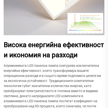
Висока енергийна ефективност
и икономия на разходи
Алуминиевата LED панелна лампа осигурява изключителна
енергийна ефективност, която трансформира вашите
операционни разходи и в същото време подпомага целите ви
за екологична устойчивост. Традиционните осветителни
технологии губят значителни количества енергия, като
преобразуват електричеството в топлина вместо в видима
светлина, докато напредналите LED компоненти в
алуминиевата LED панелна лампа постигат коефициент на
преобразуване над 90 процента, което означава, че почти