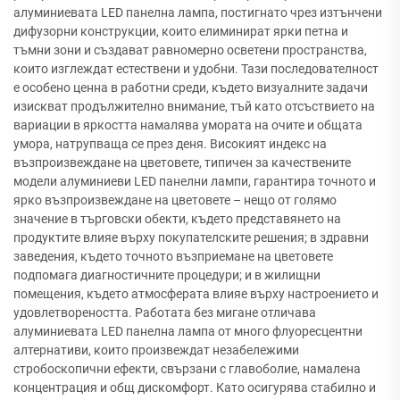
алуминиевата LED панелна лампа, постигнато чрез изтънчени
дифузорни конструкции, които елиминират ярки петна и
тъмни зони и създават равномерно осветени пространства,
които изглеждат естествени и удобни. Тази последователност
е особено ценна в работни среди, където визуалните задачи
изискват продължително внимание, тъй като отсъствието на
вариации в яркостта намалява умората на очите и общата
умора, натрупваща се през деня. Високият индекс на
възпроизвеждане на цветовете, типичен за качествените
модели алуминиеви LED панелни лампи, гарантира точното и
ярко възпроизвеждане на цветовете – нещо от голямо
значение в търговски обекти, където представянето на
продуктите влияе върху покупателските решения; в здравни
заведения, където точното възприемане на цветовете
подпомага диагностичните процедури; и в жилищни
помещения, където атмосферата влияе върху настроението и
удовлетвореността. Работата без мигане отличава
алуминиевата LED панелна лампа от много флуоресцентни
алтернативи, които произвеждат незабележими
стробоскопични ефекти, свързани с главоболие, намалена
концентрация и общ дискомфорт. Като осигурява стабилно и