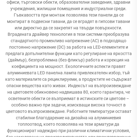
офиси, търговски обекти, образователни заведения, здравни
учреждения, жилищни помещения и индустриални среди.
Гъвкавостта при монтаж позволява тези панели да се
монтират в подвесни тавани, да се вградят в гипсови тавани
или директно да се закрепят на твърди повърхности.
Вградената драйвер технология в тези системи преобразува
стандартното променливо напрежение (AC) в подходящо
постоянно напрежение (DC) за работа на LED-елементите и
предлага допълнителни функции като регулиране на яркостта
(даймър), безпроблемна (без фликър) работа и корекция на
коефициента на мощност. Екологичните аспекти правят
алуминиевата LED панелна лампа привлекателен избор, тъй
като материалите са рециклируеми, а продуктите не съдържат
опасни вещества като живак. Индексът на възпроизвеждане
на цветовете обикновено надвишава 80, което гарантира, че
осветените обекти се възприемат в истинските си цветове –
особено важно при задачи, изискващи висока точност в
цветовото възпроизвеждане. Работните температури остават
стабилни благодарение на дизайна на алуминиевия
топлоотвод, което позволява на тези арматури да
функционират надеждно при различни климатични условия,
без намаляване на производителността или преждевременно