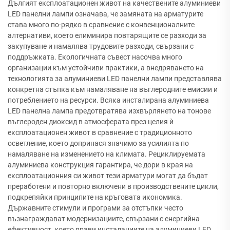
Дългият експлоатационен живот на качествените алуминиеви
LED панелни лампи означава, че замяната на арматурите
става много по-рядко в сравнение с конвенционалните
алтернативи, което елиминира повтарящите се разходи за
закупуване и намалява трудовите разходи, свързани с
поддръжката. Екологичната съвест насочва много
организации към устойчиви практики, а внедряването на
технологията за алуминиеви LED панелни лампи представлява
конкретна стъпка към намаляване на въглеродните емисии и
потреблението на ресурси. Всяка инсталирана алуминиева
LED панелна лампа предотвратява изхвърлянето на тонове
въглероден диоксид в атмосферата през целия ѝ
експлоатационен живот в сравнение с традиционното
осветление, което допринася значимо за усилията по
намаляване на изменението на климата. Рециклируемата
алуминиева конструкция гарантира, че дори в края на
експлоатационния си живот тези арматури могат да бъдат
преработени и повторно включени в производствените цикли,
подкрепяйки принципите на кръговата икономика.
Държавните стимули и програми за отстъпки често
възнаграждават модернизациите, свързани с енергийна
ефективност, което прави инсталациите на алуминиеви LED