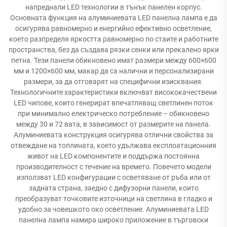
напреднали LED технологии в тънък панелен корпус.
Основната функция на алуминиевата LED панелна лампа е да
осигурява равномерно и енергийно ефективно осветление,
което разпределя яркостта равномерно по стаите и работните
пространства, без да създава рязки сенки или прекалено ярки
петна. Тези панели обикновено имат размери между 600×600
мм и 1200×600 мм, макар да са налични и персонализирани
размери, за да отговарят на специфични изисквания.
Технологичните характеристики включват висококачествени
LED чипове, които генерират впечатляващ светлинен поток
при минимално електрическо потребление – обикновено
между 30 и 72 вата, в зависимост от размерите на панела.
Алуминиевата конструкция осигурява отлични свойства за
отвеждане на топлината, което удължава експлоатационния
живот на LED компонентите и поддържа постоянна
производителност с течение на времето. Повечето модели
използват LED конфигурации с осветяване от ръба или от
задната страна, заедно с дифузорни панели, които
преобразуват точковите източници на светлина в гладко и
удобно за човешкото око осветление. Алуминиевата LED
панелна лампа намира широко приложение в търговски