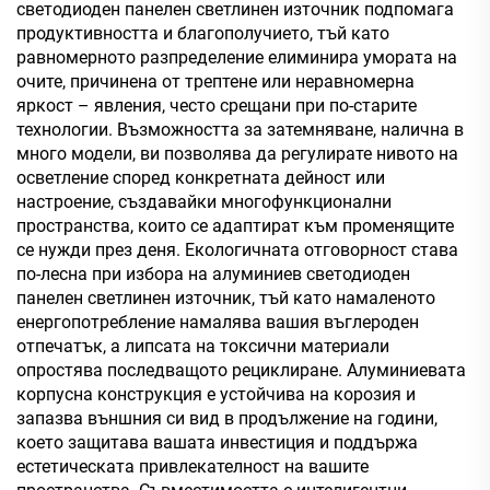
светодиоден панелен светлинен източник подпомага
продуктивността и благополучието, тъй като
равномерното разпределение елиминира умората на
очите, причинена от трептене или неравномерна
яркост – явления, често срещани при по-старите
технологии. Възможността за затемняване, налична в
много модели, ви позволява да регулирате нивото на
осветление според конкретната дейност или
настроение, създавайки многофункционални
пространства, които се адаптират към променящите
се нужди през деня. Екологичната отговорност става
по-лесна при избора на алуминиев светодиоден
панелен светлинен източник, тъй като намаленото
енергопотребление намалява вашия въглероден
отпечатък, а липсата на токсични материали
опростява последващото рециклиране. Алуминиевата
корпусна конструкция е устойчива на корозия и
запазва външния си вид в продължение на години,
което защитава вашата инвестиция и поддържа
естетическата привлекателност на вашите