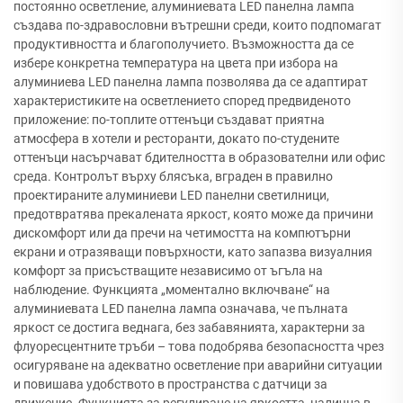
постоянно осветление, алуминиевата LED панелна лампа
създава по-здравословни вътрешни среди, които подпомагат
продуктивността и благополучието. Възможността да се
избере конкретна температура на цвета при избора на
алуминиева LED панелна лампа позволява да се адаптират
характеристиките на осветлението според предвиденото
приложение: по-топлите оттенъци създават приятна
атмосфера в хотели и ресторанти, докато по-студените
оттенъци насърчават бдителността в образователни или офис
среда. Контролът върху блясъка, вграден в правилно
проектираните алуминиеви LED панелни светилници,
предотвратява прекалената яркост, която може да причини
дискомфорт или да пречи на четимостта на компютърни
екрани и отразяващи повърхности, като запазва визуалния
комфорт за присъстващите независимо от ъгъла на
наблюдение. Функцията „моментално включване“ на
алуминиевата LED панелна лампа означава, че пълната
яркост се достига веднага, без забавянията, характерни за
флуоресцентните тръби – това подобрява безопасността чрез
осигуряване на адекватно осветление при аварийни ситуации
и повишава удобството в пространства с датчици за
движение. Функцията за регулиране на яркостта, налична в