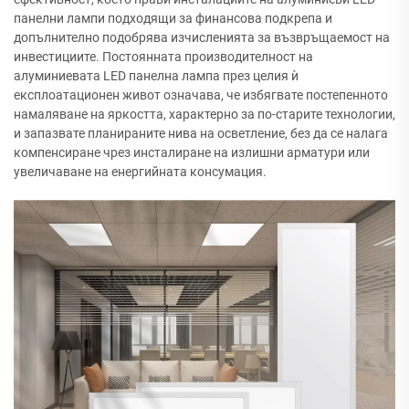
панелни лампи подходящи за финансова подкрепа и
допълнително подобрява изчисленията за възвръщаемост на
инвестициите. Постоянната производителност на
алуминиевата LED панелна лампа през целия ѝ
експлоатационен живот означава, че избягвате постепенното
намаляване на яркостта, характерно за по-старите технологии,
и запазвате планираните нива на осветление, без да се налага
компенсиране чрез инсталиране на излишни арматури или
увеличаване на енергийната консумация.