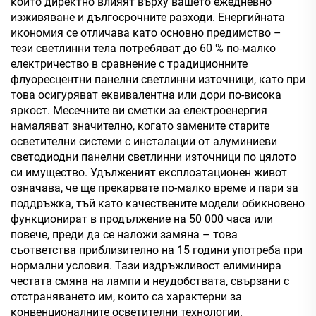
които директно влияят върху вашето ежедневно
изживяване и дългосрочните разходи. Енергийната
икономия се отличава като основно предимство –
тези светлинни тела потребяват до 60 % по-малко
електричество в сравнение с традиционните
флуоресцентни панелни светлинни източници, като при
това осигуряват еквивалентна или дори по-висока
яркост. Месечните ви сметки за електроенергия
намаляват значително, когато замените старите
осветителни системи с инсталации от алуминиеви
светодиодни панелни светлинни източници по цялото
си имущество. Удълженият експлоатационен живот
означава, че ще прекарвате по-малко време и пари за
поддръжка, тъй като качествените модели обикновено
функционират в продължение на 50 000 часа или
повече, преди да се наложи замяна – това
съответства приблизително на 15 години употреба при
нормални условия. Тази издръжливост елиминира
честата смяна на лампи и неудобствата, свързани с
отстраняването им, които са характерни за
конвенционалните осветителни технологии.