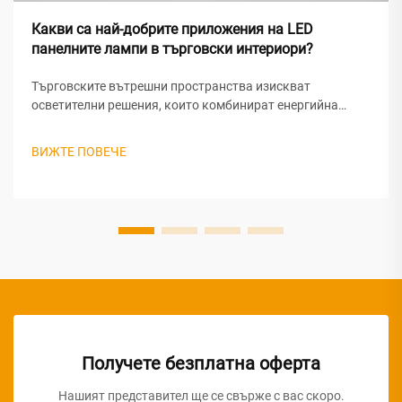
Какви са най-добрите приложения на LED
панелните лампи в търговски интериори?
Търговските вътрешни пространства изискват
осветителни решения, които комбинират енергийна
ефективност, равномерно осветление и естетическа
привлекателност. Технологията на LED панелни
ВИЖТЕ ПОВЕЧЕ
светлини се е наложила като предпочитан избор за
модерните търговски среди, предлагайки превъзходна
производителност...
Получете безплатна оферта
Нашият представител ще се свърже с вас скоро.