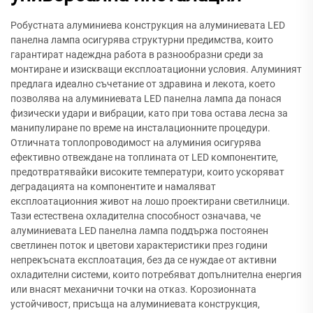
Робустната алуминиева конструкция на алуминиевата LED
панелна лампа осигурява структурни предимства, които
гарантират надеждна работа в разнообразни среди за
монтиране и изискващи експлоатационни условия. Алуминият
предлага идеално съчетание от здравина и лекота, което
позволява на алуминиевата LED панелна лампа да понася
физически удари и вибрации, като при това остава лесна за
манипулиране по време на инсталационните процедури.
Отличната топлопроводимост на алуминия осигурява
ефективно отвеждане на топлината от LED компонентите,
предотвратявайки високите температури, които ускоряват
деградацията на компонентите и намаляват
експлоатационния живот на лошо проектирани светилници.
Тази естествена охладителна способност означава, че
алуминиевата LED панелна лампа поддържа постоянен
светлинен поток и цветови характеристики през години
непрекъсната експлоатация, без да се нуждае от активни
охладителни системи, които потребяват допълнителна енергия
или внасят механични точки на отказ. Корозионната
устойчивост, присъща на алуминиевата конструкция,