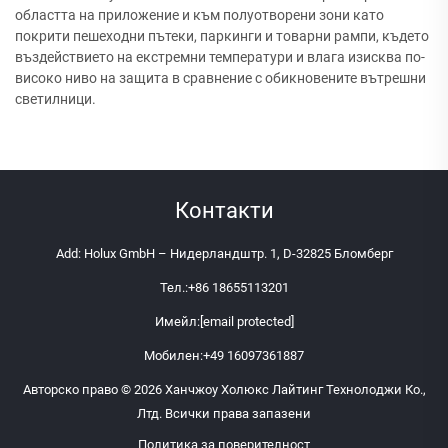
областта на приложение и към полуотворени зони като
покрити пешеходни пътеки, паркинги и товарни рампи, където
въздействието на екстремни температури и влага изисква по-
високо ниво на защита в сравнение с обикновените вътрешни
светилници.
Контакти
Add: Holux GmbH – Нидерландштр. 1, D-32825 Бломберг
Тел.:
+86 18655113201
Имейл:
[email protected]
Мобилен:
+49 16097361887
Авторско право © 2026 Ханчжоу Холюкс Лайтинг Технолоджи Ко.,
Лтд. Всички права запазени
Политика за поверителност