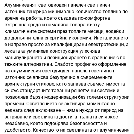
Алуминиевият светодиоден панелен светлинен
източник генерира минимално количество топлина по
време на работа, което създава по-комфортна
вътрешна среда и намалява товара върху
климатичните системи през топлите месеци, водейки
до допълнителна енергийна икономия. Инсталирането
е направо просто за квалифицирани електротехници, а
леката алуминиева конструкция улеснява
манипулирането и позиционирането в сравнение с по-
тежките алтернативи. Слабото профилно оформление
на алуминиевия светодиоден панелен светлинен
източник се вписва безупречно в съвременните
архитектурни стилове, като запазва съвместимостта
си със стандартните таванни решетъчни системи и
позволява бързи модернизации без големи структурни
промени. Осветлението се активира моментално
веднага след включване – няма нужда от период на
загряване и светлината достига пълната си яркост
незабавно, което подобрява безопасността и
удобството. Качеството на светлината от алуминиевия