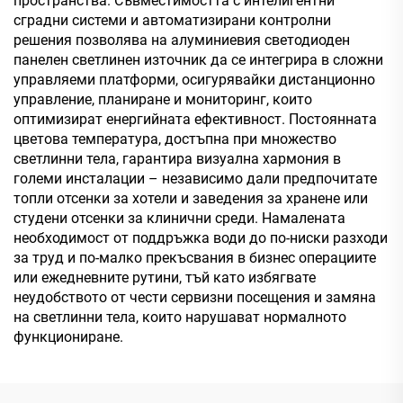
пространства. Съвместимостта с интелигентни
сградни системи и автоматизирани контролни
решения позволява на алуминиевия светодиоден
панелен светлинен източник да се интегрира в сложни
управляеми платформи, осигурявайки дистанционно
управление, планиране и мониторинг, които
оптимизират енергийната ефективност. Постоянната
цветова температура, достъпна при множество
светлинни тела, гарантира визуална хармония в
големи инсталации – независимо дали предпочитате
топли отсенки за хотели и заведения за хранене или
студени отсенки за клинични среди. Намалената
необходимост от поддръжка води до по-ниски разходи
за труд и по-малко прекъсвания в бизнес операциите
или ежедневните рутини, тъй като избягвате
неудобството от чести сервизни посещения и замяна
на светлинни тела, които нарушават нормалното
функциониране.