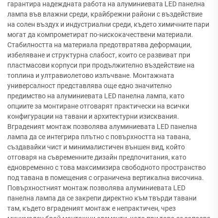
гарантира надеждната работа на алуминиевата LED панелна
лампа във влажни среди, крайбрежни райони с въздействие
на солен въздух и индустриални среди, където химичните пари
могат да компрометират по-нискокачествени материали.
Стабилността на материала предотвратява деформации,
избеляване и структурна слабост, които се развиват при
пластмасови корпуси при продължително въздействие на
топлина и ултравиолетово излъчване. Монтажната
универсалност представлява още едно значително
предимство на алуминиевата LED панелна лампа, като
опциите за монтиране отговарят практически на всички
конфигурации на тавани и архитектурни изисквания.
Вграденият монтаж позволява алуминиевата LED панелна
лампа да се интегрира плътно с повърхността на тавана,
създавайки чист и минималистичен външен вид, който
отговаря на съвременните дизайн предпочитания, като
едновременно с това максимизира свободното пространство
под тавана в помещения с ограничена вертикална височина.
Повърхностният монтаж позволява алуминиевата LED
панелна лампа да се закрепи директно към твърди тавани
там, където вграденият монтаж е непрактичен, чрез