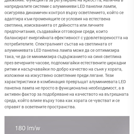
напредналите системи с алуминиеви LED панелни лампи,
осигурява динамичен контрол върху осветлението, който се
адаптира към променящите се условия на естествена
светлина, изискванията от дейността или личните
предпочитания, създавайки отговорни среди, които
балансират енергийната ефективност с удовлетвореността на
потребителите. Спектралният състав на светлината от
алуминиевата LED панелна лампа може да се оптимизира
така, че да се минимизира съдържанието на синя светлина
през вечерните часове, подпомагайки естествените циркадни
ритми и насърчавайки по-добро качество на съня у хората,
изложени на изкуствено осветление преди лягане. Тези
характеристики в комбинация превръщат алуминиевата LED
панелна лампа не просто в функционална необходимост, а в
активен фактор за подобряване на качеството на вътрешната
среда, който влияе върху това как хората се чувстват и се
справят в осветените пространства.