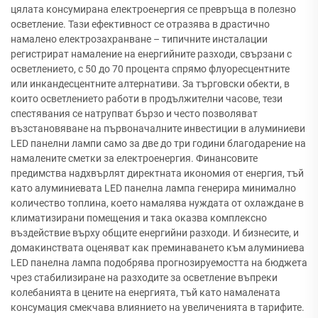
цялата консумирана електроенергия се превръща в полезно
осветление. Тази ефективност се отразява в драстично
намалено електрозахранване – типичните инсталации
регистрират намаление на енергийните разходи, свързани с
осветлението, с 50 до 70 процента спрямо флуоресцентните
или инкандесцентните алтернативи. За търговски обекти, в
които осветлението работи в продължителни часове, тези
спестявания се натрупват бързо и често позволяват
възстановяване на първоначалните инвестиции в алуминиеви
LED панелни лампи само за две до три години благодарение на
намалените сметки за електроенергия. Финансовите
предимства надхвърлят директната икономия от енергия, тъй
като алуминиевата LED панелна лампа генерира минимално
количество топлина, което намалява нуждата от охлаждане в
климатизирани помещения и така оказва комплексно
въздействие върху общите енергийни разходи. И бизнесите, и
домакинствата оценяват как преминаването към алуминиева
LED панелна лампа подобрява прогнозируемостта на бюджета
чрез стабилизиране на разходите за осветление въпреки
колебанията в цените на енергията, тъй като намалената
консумация смекчава влиянието на увеличенията в тарифите.