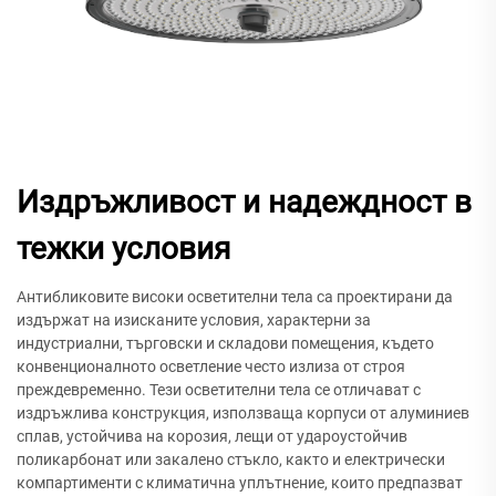
Издръжливост и надеждност в
тежки условия
Антибликовите високи осветителни тела са проектирани да
издържат на изисканите условия, характерни за
индустриални, търговски и складови помещения, където
конвенционалното осветление често излиза от строя
преждевременно. Тези осветителни тела се отличават с
издръжлива конструкция, използваща корпуси от алуминиев
сплав, устойчива на корозия, лещи от удароустойчив
поликарбонат или закалено стъкло, както и електрически
компартименти с климатична уплътнение, които предпазват