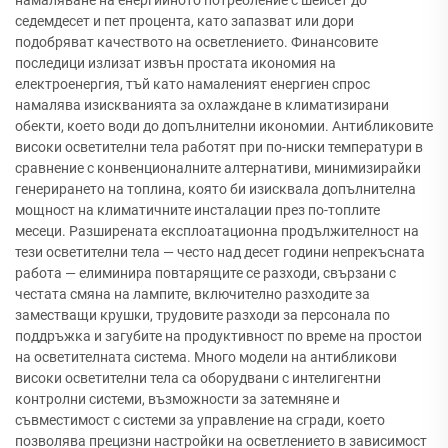
намаляване на енергийното потребление с шейсет до
седемдесет и пет процента, като запазват или дори
подобряват качеството на осветлението. Финансовите
последици излизат извън простата икономия на
електроенергия, тъй като намаленият енергиен спрос
намалява изискванията за охлаждане в климатизирани
обекти, което води до допълнителни икономии. Антибликовите
високи осветителни тела работят при по-ниски температури в
сравнение с конвенционалните алтернативи, минимизирайки
генерирането на топлина, която би изисквала допълнителна
мощност на климатичните инсталации през по-топлите
месеци. Разширената експлоатационна продължителност на
тези осветителни тела — често над десет години непрекъсната
работа — елиминира повтарящите се разходи, свързани с
честата смяна на лампите, включително разходите за
заместващи крушки, трудовите разходи за персонала по
поддръжка и загубите на продуктивност по време на простои
на осветителната система. Много модели на антибликови
високи осветителни тела са оборудвани с интелигентни
контролни системи, възможности за затемняне и
съвместимост с системи за управление на сгради, което
позволява прецизни настройки на осветлението в зависимост