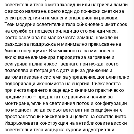
осветителни тела с металхалидни или натриеви лампи
с високо налягане, което води до по-ниски сметки за
електроенергия и намалени операционни разходи.
Тези модерни осветителни тела обикновено имат срок
на служба от петдесет хиляди до сто хиляди часа,
което означава по-малко честа замяна, намалени
разходи за поддръжка и минимално прекъсване на
бизнес операциите. Възможността за мигновено
включване елиминира периодите за загряване и
осигурява пълна яркост веднага при нужда, което
позволява интеграция с датчици за движение и
автоматизирани системи за управление, допълнително
подобряващи икономията на енергия. Гъвкавостта
при инсталирането е още едно значимо практическо
предимство – предлагат се различни начини за
монтиране, ъгли на светлинния поток и конфигурации
по мощност, за да се съответстват на специфичните
пространствени изисквания и целите на осветлението.
Издръжливата конструкция на антибликовите високи
осветителни тела издържа сурови индустриални