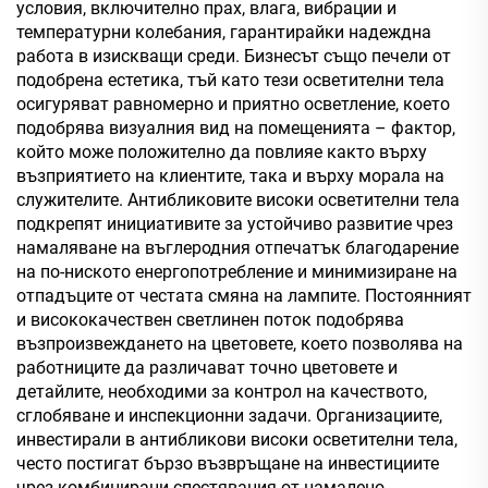
условия, включително прах, влага, вибрации и
температурни колебания, гарантирайки надеждна
работа в изискващи среди. Бизнесът също печели от
подобрена естетика, тъй като тези осветителни тела
осигуряват равномерно и приятно осветление, което
подобрява визуалния вид на помещенията – фактор,
който може положително да повлияе както върху
възприятието на клиентите, така и върху морала на
служителите. Антибликовите високи осветителни тела
подкрепят инициативите за устойчиво развитие чрез
намаляване на въглеродния отпечатък благодарение
на по-ниското енергопотребление и минимизиране на
отпадъците от честата смяна на лампите. Постоянният
и висококачествен светлинен поток подобрява
възпроизвеждането на цветовете, което позволява на
работниците да различават точно цветовете и
детайлите, необходими за контрол на качеството,
сглобяване и инспекционни задачи. Организациите,
инвестирали в антибликови високи осветителни тела,
често постигат бързо възвръщане на инвестициите
чрез комбинирани спестявания от намалено