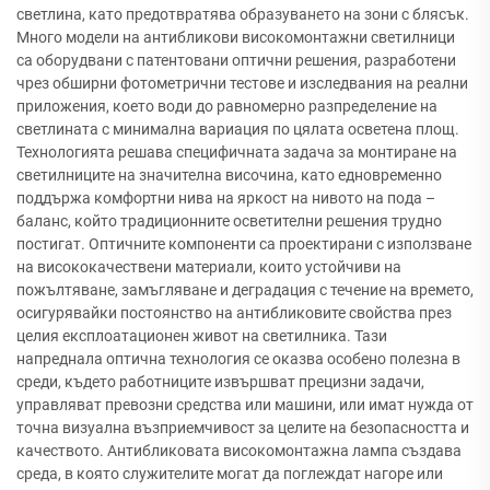
светлина, като предотвратява образуването на зони с блясък.
Много модели на антибликови високомонтажни светилници
са оборудвани с патентовани оптични решения, разработени
чрез обширни фотометрични тестове и изследвания на реални
приложения, което води до равномерно разпределение на
светлината с минимална вариация по цялата осветена площ.
Технологията решава специфичната задача за монтиране на
светилниците на значителна височина, като едновременно
поддържа комфортни нива на яркост на нивото на пода –
баланс, който традиционните осветителни решения трудно
постигат. Оптичните компоненти са проектирани с използване
на висококачествени материали, които устойчиви на
пожълтяване, замъгляване и деградация с течение на времето,
осигурявайки постоянство на антибликовите свойства през
целия експлоатационен живот на светилника. Тази
напреднала оптична технология се оказва особено полезна в
среди, където работниците извършват прецизни задачи,
управляват превозни средства или машини, или имат нужда от
точна визуална възприемчивост за целите на безопасността и
качеството. Антибликовата високомонтажна лампа създава
среда, в която служителите могат да поглеждат нагоре или