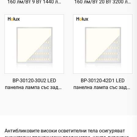
160 лм/Вт 9 Вт 1440 лм
160 лм/Вт 20 Вт 3200 лм
T8 LED тръба със стартер
T8 LED тръба със стартер
BP-30120-30U2 LED
BP-30120-42D1 LED
панелна лампа със задна
панелна лампа със задна
подсветка, 830,
подсветка, 840,
1195×295×27 мм, 160 лм/
1195×295×28 мм, 87 лм/
Вт, 30 Вт, 4800 лм
Вт, 42 Вт, 3650 лм
Антибликовите високи осветителни тела осигуряват