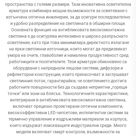
пространства с големи размери. Тази иновативна осветителна
арматура комбинира мощни възможности за осветяване с
изтънчена оптична инженерия, за да осигури последователно
и удобно разпределение на светлината в обширни площи.
Основната функция на антибликовата високомонтажна
светлина е да осигурява интензивно и широко разпръснато
осветление, като при това минимизира директното излагане
на ярки светлинни източници, които могат да предизвикат
умора на очите, главоболие и намалена продуктивност сред
работниците и посетителите. Тези арматури обикновено са
оборудвани с напреднали лещови системи, дифузори и
рефлекторни конструкции, които пренасочват и заглушават
светлинния поток, гарантирайки, че осветлението достига
работните повърхности без да създава неприятни „горещи
точки“ или зони на блясък. Технологичните характеристики,
интегрирани в антибликовата високомонтажна светлина,
включват прецизно проектирани оптични компоненти,
високоэффективни LED чипсетове, интелигентни системи за
термично управление и издръжливи материали за корпуса,
които издържат изискващите индустриални среди. Много
модели включват смарт-контроли, възможности за