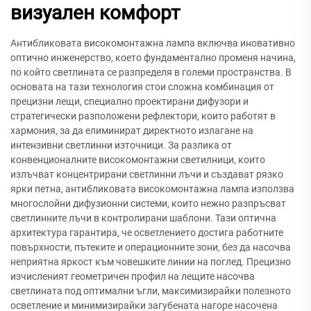
визуален комфорт
Антибликовата високомонтажна лампа включва иновативно
оптично инженерство, което фундаментално променя начина,
по който светлината се разпределя в големи пространства. В
основата на тази технология стои сложна комбинация от
прецизни лещи, специално проектирани дифузори и
стратегически разположени рефлектори, които работят в
хармония, за да елиминират директното излагане на
интензивни светлинни източници. За разлика от
конвенционалните високомонтажни светилници, които
излъчват концентрирани светлинни лъчи и създават рязко
ярки петна, антибликовата високомонтажна лампа използва
многослойни дифузионни системи, които нежно разпръсват
светлинните лъчи в контролирани шаблони. Тази оптична
архитектура гарантира, че осветлението достига работните
повърхности, пътеките и операционните зони, без да насочва
неприятна яркост към човешките линии на поглед. Прецизно
изчисленият геометричен профил на лещите насочва
светлината под оптимални ъгли, максимизирайки полезното
осветление и минимизирайки загубената нагоре насочена