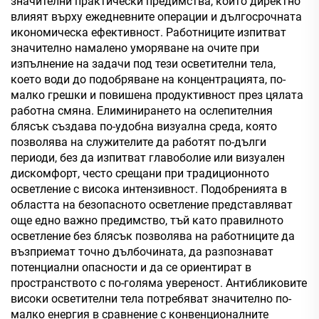
значителни практически предимства, които директно
влияят върху ежедневните операции и дългосрочната
икономическа ефективност. Работниците изпитват
значително намалено уморяване на очите при
изпълнение на задачи под тези осветителни тела,
което води до подобряване на концентрацията, по-
малко грешки и повишена продуктивност през цялата
работна смяна. Елиминирането на ослепителния
блясък създава по-удобна визуална среда, която
позволява на служителите да работят по-дълги
периоди, без да изпитват главоболие или визуален
дискомфорт, често срещани при традиционното
осветление с висока интензивност. Подобренията в
областта на безопасното осветление представляват
още едно важно предимство, тъй като правилното
осветление без блясък позволява на работниците да
възприемат точно дълбочината, да разпознават
потенциални опасности и да се ориентират в
пространството с по-голяма увереност. Антибликовите
високи осветителни тела потребяват значително по-
малко енергия в сравнение с конвенционалните