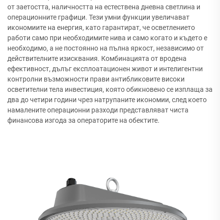
от заетостта, наличността на естествена дневна светлина и
операционните графици. Тези умни функции увеличават
икономиите на енергия, като гарантират, че осветлението
работи само при необходимите нива и само когато и където е
необходимо, а не постоянно на пълна яркост, независимо от
действителните изисквания. Комбинацията от вродена
ефективност, дълъг експлоатационен живот и интелигентни
контролни възможности прави антибликовите високи
осветителни тела инвестиция, която обикновено се изплаща за
два до четири години чрез натрупаните икономии, след което
намалените операционни разходи представляват чиста
финансова изгода за операторите на обектите.