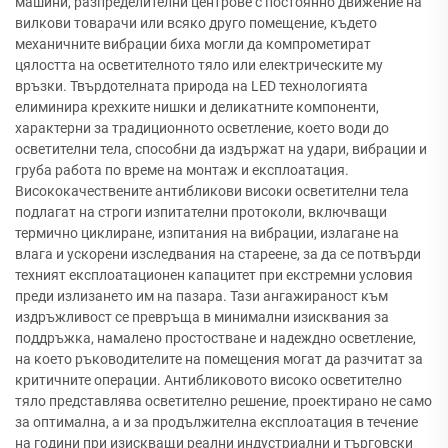
машини, разпределителни центрове с постоянно движение на
вилкови товарачи или всяко друго помещение, където
механичните вибрации биха могли да компрометират
цялостта на осветителното тяло или електрическите му
връзки. Твърдотелната природа на LED технологията
елиминира крехките нишки и деликатните компоненти,
характерни за традиционното осветление, което води до
осветителни тела, способни да издържат на удари, вибрации и
груба работа по време на монтаж и експлоатация.
Висококачествените антибликови високи осветителни тела
подлагат на строги изпитателни протоколи, включващи
термично циклиране, изпитания на вибрации, излагане на
влага и ускорени изследвания на стареене, за да се потвърди
техният експлоатационен капацитет при екстремни условия
преди излизането им на пазара. Тази ангажираност към
издръжливост се превръща в минимални изисквания за
поддръжка, намалено простостване и надеждно осветление,
на което ръководителите на помещения могат да разчитат за
критичните операции. Антибликовото високо осветително
тяло представлява осветително решение, проектирано не само
за оптимална, а и за продължителна експлоатация в течение
на години при изискващи реални индустриални и търговски