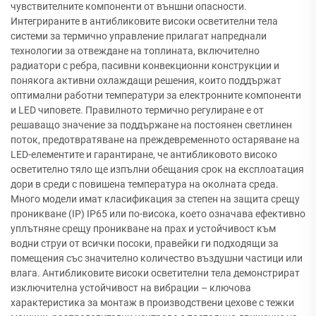
чувствителните компоненти от външни опасности.
Интегрираните в антибликовите високи осветителни тела
системи за термично управление прилагат напреднали
технологии за отвеждане на топлината, включително
радиатори с ребра, пасивни конвекционни конструкции и
понякога активни охлаждащи решения, които поддържат
оптимални работни температури за електронните компоненти
и LED чиповете. Правилното термично регулиране е от
решаващо значение за поддържане на постоянен светлинен
поток, предотвратяване на преждевременното остаряване на
LED-елементите и гарантиране, че антибликовото високо
осветително тяло ще изпълни обещания срок на експлоатация
дори в среди с повишена температура на околната среда.
Много модели имат класификация за степен на защита срещу
проникване (IP) IP65 или по-висока, което означава ефективно
уплътняне срещу проникване на прах и устойчивост към
водни струи от всички посоки, правейки ги подходящи за
помещения със значително количество въздушни частици или
влага. Антибликовите високи осветителни тела демонстрират
изключителна устойчивост на вибрации – ключова
характеристика за монтаж в производствени цехове с тежки