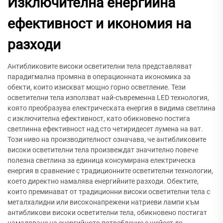
Изключителна енергийна
ефективност и икономия на
разходи
Антибликовите високи осветителни тела представляват
парадигмална промяна в операционната икономика за
обекти, които изискват мощно горно осветление. Тези
осветителни тела използват най-съвременна LED технология,
която преобразува електрическата енергия в видима светлина
с изключителна ефективност, като обикновено постига
светлинна ефективност над сто четиридесет лумена на ват.
Този ниво на производителност означава, че антибликовите
високи осветителни тела произвеждат значително повече
полезна светлина за единица консумирана електрическа
енергия в сравнение с традиционните осветителни технологии,
което директно намалява енергийните разходи. Обектите,
които преминават от традиционни високи осветителни тела с
металхалидни или високонапрежени натриеви лампи към
антибликови високи осветителни тела, обикновено постигат