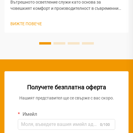
Вътрешното осветление служи като основа за
човешкият комфорт и производителност в съвременните
работни пространства, жилищни среди и търговски
съоръжения. Начинът, по който светлината
ВИЖТЕ ПОВЕЧЕ
взаимодейства с нашите биологични системи,
зрителното възприятие и психологическото
благополучие...
Получете безплатна оферта
Нашият представител ще се свърже с вас скоро.
Имейл
0/100