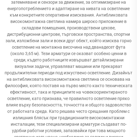
затемняване и сензори за движение, за оптимизиране на
енергопотреблението и адаптиране на нивата на осветление
към конкретните оперативни изисквания. Антибликовата
високомонтажна светлина намира широко приложение в
складови помещения, производствени цехове,
дистрибуционни центрове, търговски пространства, спортни
зали, изложбени зали и всеки друг обект, който изисква горно
осветление на монтажна височина над дванадесет фута
(около 3,65 м). Тези арматури се оказват особено ценни в
среди, където работниците извършват детайлизирани
визуални задачи, управляват машини или прекарват
продължителни периоди под изкуствено осветление. Дизайнът
на антибликовата високомонтажна светлина се основава на
философия, която поставя на първо място както техническата
ефективност, така и принципите на човекоориентираното
осветление, като признава, че правилното осветление пряко
влияе върху безопасността, точността и общото задоволство
от работната среда. Като решава често срещания проблем с
излишния блясък при традиционните високомонтажни
инсталации, тези специализирани арматури създават по-
удобни работни условия, запазвайки при това мощното
светлинно излъчване, необходимо за големи и високи