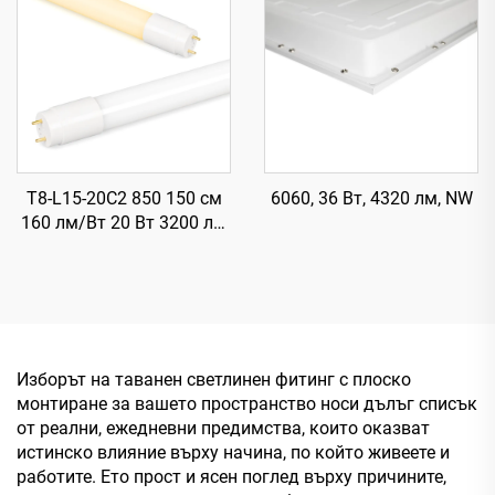
осветление
T8-L15-20C2 850 150 см
6060, 36 Вт, 4320 лм, NW
160 лм/Вт 20 Вт 3200 лм
T8 LED тръба със стартер
Изборът на таванен светлинен фитинг с плоско
монтиране за вашето пространство носи дълъг списък
от реални, ежедневни предимства, които оказват
истинско влияние върху начина, по който живеете и
работите. Ето прост и ясен поглед върху причините,