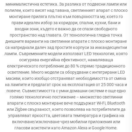
минималистична естетика. За разлика от подвесни лампи или
полилеи, които висят над тавана, светлинният апарат с плоско
монтиране приляга плътно към повърхността му, което го
прави идеален избор за коридори, спални, кухни, бани и
входни зони, където е важно да се спази свободното
пространство над главата. От технологична гледна точка
днешните варианти на светлинни апарати с плоско монтиране
са напреднали далеч зад простите корпуси за инкандесцентни
лампи. Съвременните модели използват LED технология, която
осигурява енергийна ефективност, намаляваща
електрическото потребление до 80 % спрямо традиционното
осветление. Много модели са оборудвани с интегрирани LED
масиви, които изобщо отстраняват необходимостта от смяна
на лампите и предлагат срок на експлоатация от 25 000 часа и
повече. Съвместимостта с умни домашни системи е още едно
голямо технологично постижение – множество светлинни
апарати с плоско монтиране вече поддържат Wi-Fi, Bluetooth
или Zigbee свързаност, което позволява на потребителите да
управляват яркостта, цветовата температура и графика на
включване/изключване чрез мобилни приложения или
гласови асистенти като Amazon Alexa и Google Home.