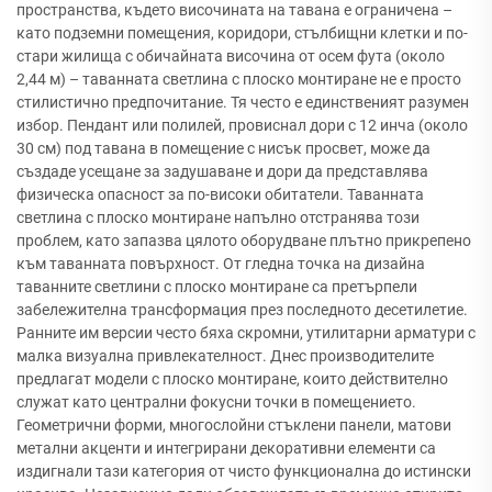
пространства, където височината на тавана е ограничена –
като подземни помещения, коридори, стълбищни клетки и по-
стари жилища с обичайната височина от осем фута (около
2,44 м) – таванната светлина с плоско монтиране не е просто
стилистично предпочитание. Тя често е единственият разумен
избор. Пендант или полилей, провиснал дори с 12 инча (около
30 см) под тавана в помещение с нисък просвет, може да
създаде усещане за задушаване и дори да представлява
физическа опасност за по-високи обитатели. Таванната
светлина с плоско монтиране напълно отстранява този
проблем, като запазва цялото оборудване плътно прикрепено
към таванната повърхност. От гледна точка на дизайна
таванните светлини с плоско монтиране са претърпели
забележителна трансформация през последното десетилетие.
Ранните им версии често бяха скромни, утилитарни арматури с
малка визуална привлекателност. Днес производителите
предлагат модели с плоско монтиране, които действително
служат като централни фокусни точки в помещението.
Геометрични форми, многослойни стъклени панели, матови
метални акценти и интегрирани декоративни елементи са
издигнали тази категория от чисто функционална до истински