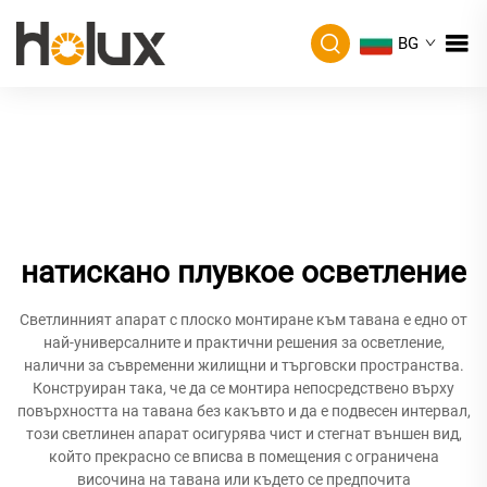
BG
натискано плувкое осветление
Светлинният апарат с плоско монтиране към тавана е едно от
най-универсалните и практични решения за осветление,
налични за съвременни жилищни и търговски пространства.
Конструиран така, че да се монтира непосредствено върху
повърхността на тавана без какъвто и да е подвесен интервал,
този светлинен апарат осигурява чист и стегнат външен вид,
който прекрасно се вписва в помещения с ограничена
височина на тавана или където се предпочита