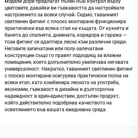
модели дори предлагат пълен RGB контрол върху
цветовете, давайки ви гъвкавостта да настройвате
настроението за всеки случай. Седмо, таванният
светлинен фитинг с плоско монтиране функционира
практически във всяка стая на къщата. От кухнята и
банята до спалнята, дневната, коридора и гаража —
този фитинг се адаптира лесно към различни среди.
Неговите запечатани или полу-запечатани
конструкции също го правят подходящ за влажни
помещения, което допълнително увеличава неговата
универсалност. Накратко, таванният светлинен фитинг
с плоско монтиране осигурява практически полза на
всеки етап, като комбинира леснота на употреба,
икономии, гъвкавост в дизайна и дългосрочна
надеждност в един-единствен, достъпен продукт,
който действително подобрява качеството на
осветлението във вашата ежедневна среда.