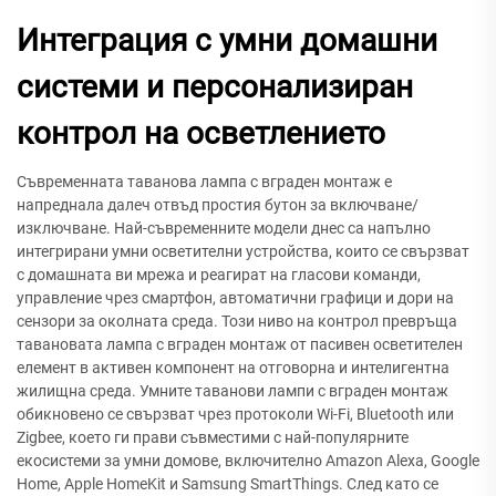
Интеграция с умни домашни
системи и персонализиран
контрол на осветлението
Съвременната таванова лампа с вграден монтаж е
напреднала далеч отвъд простия бутон за включване/
изключване. Най-съвременните модели днес са напълно
интегрирани умни осветителни устройства, които се свързват
с домашната ви мрежа и реагират на гласови команди,
управление чрез смартфон, автоматични графици и дори на
сензори за околната среда. Този ниво на контрол превръща
тавановата лампа с вграден монтаж от пасивен осветителен
елемент в активен компонент на отговорна и интелигентна
жилищна среда. Умните таванови лампи с вграден монтаж
обикновено се свързват чрез протоколи Wi-Fi, Bluetooth или
Zigbee, което ги прави съвместими с най-популярните
екосистеми за умни домове, включително Amazon Alexa, Google
Home, Apple HomeKit и Samsung SmartThings. След като се