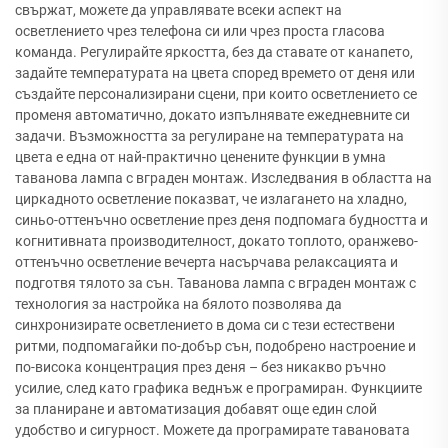
свържат, можете да управлявате всеки аспект на
осветлението чрез телефона си или чрез проста гласова
команда. Регулирайте яркостта, без да ставате от канапето,
задайте температурата на цвета според времето от деня или
създайте персонализирани сцени, при които осветлението се
променя автоматично, докато изпълнявате ежедневните си
задачи. Възможността за регулиране на температурата на
цвета е една от най-практично ценените функции в умна
таванова лампа с вграден монтаж. Изследвания в областта на
циркадното осветление показват, че излагането на хладно,
синьо-оттенъчно осветление през деня подпомага будността и
когнитивната производителност, докато топлото, оранжево-
оттенъчно осветление вечерта насърчава релаксацията и
подготвя тялото за сън. Таванова лампа с вграден монтаж с
технология за настройка на бялото позволява да
синхронизирате осветлението в дома си с тези естествени
ритми, подпомагайки по-добър сън, подобрено настроение и
по-висока концентрация през деня – без никакво ръчно
усилие, след като графика веднъж е програмиран. Функциите
за планиране и автоматизация добавят още един слой
удобство и сигурност. Можете да програмирате тавановата