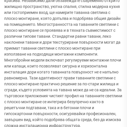
красива. Независимо дали обзавеждате съвременно открито
жилищно пространство, уютна спалня, стилна модерна кухня
или гостоприемен вход, ще намерите таванна светлина с
плоско монтиране, която допълва и подобрява общия дизайн
на помещението. Многостранността на таванните светлини с
плоско монтиране се проявява и в тяхната съвместимост с
различни типове тавани. Стандартни равни тавани, леко
наклонени тавани и дори текстурирани повърхности могат да
приемат таванни светлини с плоско монтиране при
използване на подходящи монтажни компоненти.
Многобройни модели включват регулируеми монтажни плочи
или капаци, които позволяват сигурна и хоризонтална
инсталация дори когато таванната повърхност не е напълно
равномерна. Тази адаптивност прави таванните светлини с
плоско монтиране практично решение за по-стари жилища и
сгради, където условията на тавана може да не са идеални. За
търговски приложения чистият профил на таванните светлини
с плоско монтиране се интегрира безупречно както в
решетъчни подтавани, така и в бетонни плочи и
гипсокартонни повърхности, осигурявайки професионален,
завършен вид, който подобрява общата среда, без да изисква
сложна инсталационна инфраструктура.