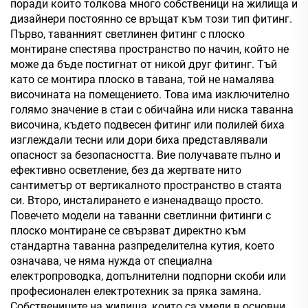
поради които толкова много собственици на жилища и
дизайнери постоянно се връщат към този тип фитинг.
Първо, таванният светлинен фитинг с плоско
монтиране спестява пространство по начин, който не
може да бъде постигнат от никой друг фитинг. Тъй
като се монтира плоско в тавана, той не намалява
височината на помещението. Това има изключително
голямо значение в стаи с обичайна или ниска таванна
височина, където подвесен фитинг или полилей биха
изглеждали тесни или дори биха представлявали
опасност за безопасността. Вие получавате пълно и
ефективно осветление, без да жертвате нито
сантиметър от вертикалното пространство в стаята
си. Второ, инсталирането е изненадващо просто.
Повечето модели на таванни светлинни фитинги с
плоско монтиране се свързват директно към
стандартна таванна разпределителна кутия, което
означава, че няма нужда от специална
електропроводка, допълнителни подпорни скоби или
професионален електротехник за пряка замяна.
Собствениците на жилища, които са умели в основни