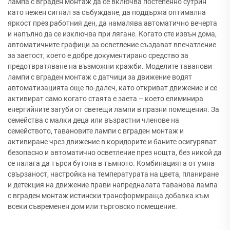
лампа с вграден монтаж да се включва постепенно сутрин
като нежен сигнал за събуждане, да поддържа оптимална
яркост през работния ден, да намалява автоматично вечерта
и напълно да се изключва при лягане. Когато сте извън дома,
автоматичните графици за осветление създават впечатление
за заетост, което е добре документирано средство за
предотвратяване на възможни кражби. Моделите таванови
лампи с вграден монтаж с датчици за движение водят
автоматизацията още по-далеч, като откриват движение и се
активират само когато стаята е заета – което елиминира
енергийните загуби от светещи лампи в празни помещения. За
семейства с малки деца или възрастни членове на
семейството, тавановите лампи с вграден монтаж и
активиране чрез движение в коридорите и баните осигуряват
безопасно и автоматично осветление през нощта, без никой да
се налага да търси бутона в тъмното. Комбинацията от умна
свързаност, настройка на температурата на цвета, планиране
и детекция на движение прави напредналата таванова лампа
с вграден монтаж истински трансформираща добавка към
всеки съвременен дом или търговско помещение.