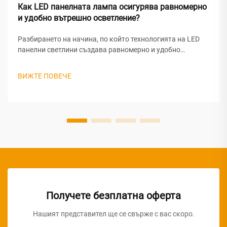
Как LED панелната лампа осигурява равномерно
и удобно вътрешно осветление?
Разбирането на начина, по който технологията на LED
панелни светлини създава равномерно и удобно
вътрешно осветление, изисква анализ на сложното
оптично инженерство и проектните принципи, лежащи в
ВИЖТЕ ПОВЕЧЕ
основата на тези модерни осветителни решения. LED
панелните светлини постигат превъзходна...
Получете безплатна оферта
Нашият представител ще се свърже с вас скоро.