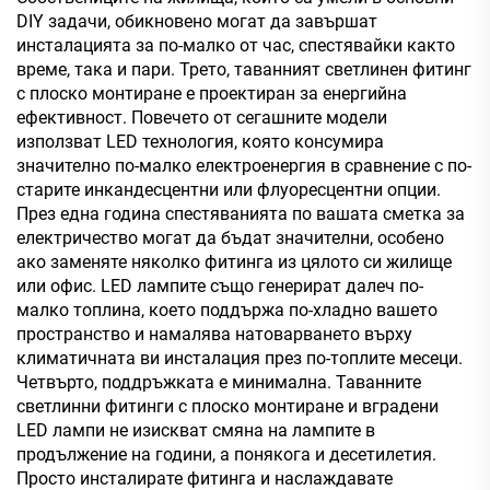
DIY задачи, обикновено могат да завършат
инсталацията за по-малко от час, спестявайки както
време, така и пари. Трето, таванният светлинен фитинг
с плоско монтиране е проектиран за енергийна
ефективност. Повечето от сегашните модели
използват LED технология, която консумира
значително по-малко електроенергия в сравнение с по-
старите инкандесцентни или флуоресцентни опции.
През една година спестяванията по вашата сметка за
електричество могат да бъдат значителни, особено
ако заменяте няколко фитинга из цялото си жилище
или офис. LED лампите също генерират далеч по-
малко топлина, което поддържа по-хладно вашето
пространство и намалява натоварването върху
климатичната ви инсталация през по-топлите месеци.
Четвърто, поддръжката е минимална. Таванните
светлинни фитинги с плоско монтиране и вградени
LED лампи не изискват смяна на лампите в
продължение на години, а понякога и десетилетия.
Просто инсталирате фитинга и наслаждавате