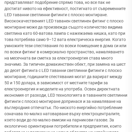
представляват подобрение спрямо това, но все пак не
достигат нивото на ефективност, постигнато от съвременните
LED таванни светлинни фитинги с плоско монтиране.
Висококачественият LED таванен светлинен фитинг с плоско
монтиране може да произвежда същото количество видима
светлина като 60-ватова лампа с нажежаема нишка, като при
това потребява само 9–12 вата електрическа енергия. Когато
умножите тези спестявания по всеки помещение в дома си или
по всеки фитинг в комерсиално пространство, намаляването
на месечната ви сметка за електроенергия става много
значимо. За типичен домакинствен обект, при замяна на шест
до десет фитинга с LED таванни светлинни фитинги с плоско
монтиране, годишните спестявания могат да варират между
50 и 150 долара, в зависимост от местните тарифи за
електроенергия и моделите на употреба. Освен директната
икономия от разходи, LED технологията в таванните светлинни
фитинги с плоско монтиране допринася и за намаляване на
въглеродния отпечатък. По-ниското енергийно потребление
означава по-малко натоварване върху електроцентралите,
което води до по-малко емисии на парникови газове. За
екологично ориентирани потребители и предприятия, които