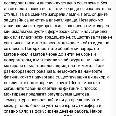
последователно и висококачествено осветление, без
да се налага всяка няколко месеца да се изкачвате по
стълба, за да сменяте изгорели лампи. Пето, опциите
за дизайн са наистина впечатляващи. Независимо
дали вашият интериорен стил е насочен към модерен
минимализъм, рустик фермерски стил, индустриален
шик или класически традиционен, съществува таванен
светлинен фитинг с плоско монтиране, който идеално
се вписва. Повърхностните обработки варират от
матов никел и матов черен до античен бронз и
полиран хром, а материали за абажурите включват
матирано стъкло, опалов акрил, плат и метал. Тази
разнообразност означава, че можете да намерите
фитинг, който подчертава съществуващия ви декор, а
не влизат в противоречие с него. Шесто, много от
сегашните таванни светлинни фитинги с плоско
монтиране предлагат регулируема цветова
температура, позволявайки ви да превключвате
между топло бяло за уютна вечерна атмосфера и
хладно бяло за фокусирана дневна работа. Някои