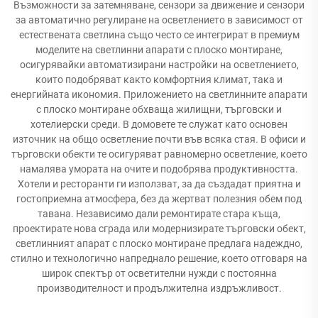
Възможности за затемняване, сензори за движение и сензори
за автоматично регулиране на осветлението в зависимост от
естествената светлина също често се интегрират в премиум
моделите на светлинни апарати с плоско монтиране,
осигурявайки автоматизирани настройки на осветлението,
които подобряват както комфортния климат, така и
енергийната икономия. Приложението на светлинните апарати
с плоско монтиране обхваща жилищни, търговски и
хотелиерски среди. В домовете те служат като основен
източник на общо осветление почти във всяка стая. В офиси и
търговски обекти те осигуряват равномерно осветление, което
намалява умората на очите и подобрява продуктивността.
Хотели и ресторанти ги използват, за да създадат приятна и
гостоприемна атмосфера, без да жертват полезния обем под
тавана. Независимо дали ремонтирате стара къща,
проектирате нова сграда или модернизирате търговски обект,
светлинният апарат с плоско монтиране предлага надеждно,
стилно и технологично напреднало решение, което отговаря на
широк спектър от осветителни нужди с постоянна
производителност и продължителна издръжливост.