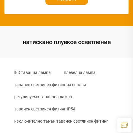
натискано плувкое осветление
lED таванна лампа
плевелна лампа
таванен светлинен фитинг за спалня
регулируема таванова лампа
таванен светлинен фитинг IP54
изключително тънък таванен светлинен фитинг