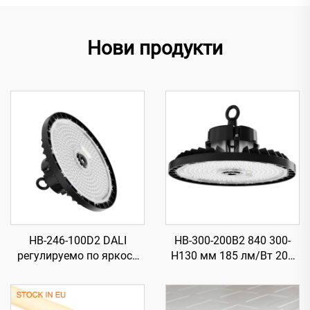
Нови продукти
HB-246-100D2 DALI
HB-300-200B2 840 300-
регулируемо по яркост
H130 мм 185 лм/Вт 200
840 246-H115 мм 185 лм/
Вт 37000 лм UFO LED
Вт 100 Вт 18500 лм UFO
високомонтажно
LED високомонтажно
осветление