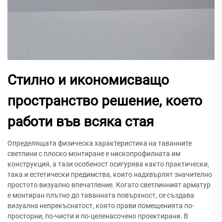
Стилно и икономисващо
пространство решение, което
работи във всяка стая
Определящата физическа характеристика на таванните
светлини с плоско монтиране е нископрофилната им
конструкция, а тази особеност осигурява както практически,
така и естетически предимства, които надхвърлят значително
простото визуално впечатление. Когато светлинният арматур
е монтиран плътно до таванната повърхност, се създава
визуална непрекъснатост, която прави помещенията по-
просторни, по-чисти и по-целенасочено проектирани. В