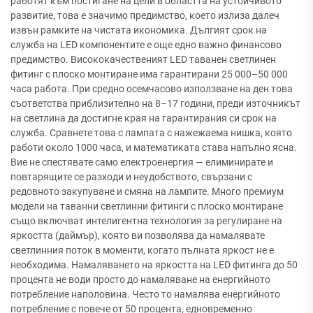
работят към постигане на цели в областта на устойчивото
развитие, това е значимо предимство, което излиза далеч
извън рамките на чистата икономика. Дългият срок на
служба на LED компонентите е още едно важно финансово
предимство. Висококачественият LED таванен светлинен
фитинг с плоско монтиране има гарантирани 25 000–50 000
часа работа. При средно осемчасово използване на ден това
съответства приблизително на 8–17 години, преди източникът
на светлина да достигне края на гарантирания си срок на
служба. Сравнете това с лампата с нажежаема нишка, която
работи около 1000 часа, и математиката става напълно ясна.
Вие не спестявате само електроенергия — елиминирате и
повтарящите се разходи и неудобството, свързани с
редовното закупуване и смяна на лампите. Много премиум
модели на таванни светлинни фитинги с плоско монтиране
също включват интелигентна технология за регулиране на
яркостта (даймър), която ви позволява да намалявате
светлинния поток в моменти, когато пълната яркост не е
необходима. Намаляването на яркостта на LED фитинга до 50
процента не води просто до намаляване на енергийното
потребление наполовина. Често то намалява енергийното
потребление с повече от 50 процента, едновременно