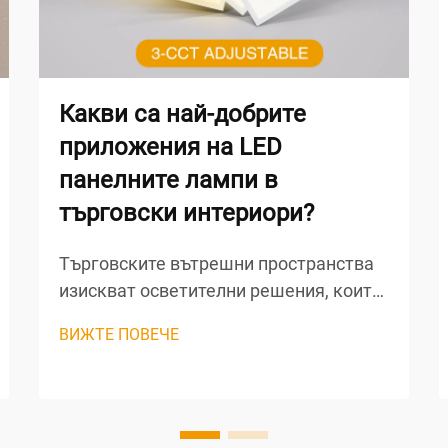
Какви са най-добрите
приложения на LED
панелните лампи в
търговски интериори?
Търговските вътрешни пространства
изискват осветителни решения, които
комбинират енергийна ефективност,
ВИЖТЕ ПОВЕЧЕ
равномерно осветление и естетическа
привлекателност. Технологията на
LED панелни светлини се е наложила
като предпочитан избор за модерните