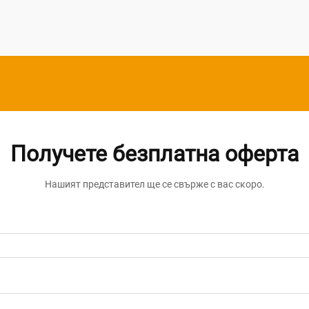
търговски среди, предлагайки
превъзходна производителност...
Получете безплатна оферта
Нашият представител ще се свърже с вас скоро.