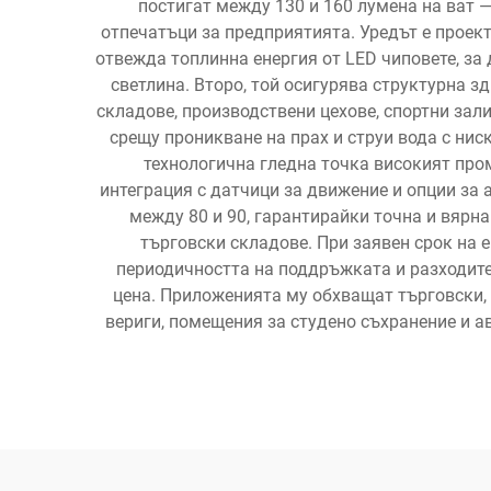
постигат между 130 и 160 лумена на ват —
отпечатъци за предприятията. Уредът е проек
отвежда топлинна енергия от LED чиповете, за
светлина. Второ, той осигурява структурна 
складове, производствени цехове, спортни зал
срещу проникване на прах и струи вода с нис
технологична гледна точка високият про
интеграция с датчици за движение и опции за 
между 80 и 90, гарантирайки точна и вярна
търговски складове. При заявен срок на 
периодичността на поддръжката и разходите
цена. Приложенията му обхващат търговски, 
вериги, помещения за студено съхранение и 