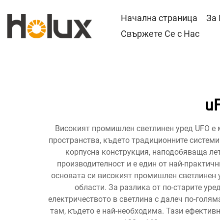
Начална страница
За
Свържете Се с Нас
u
Високият промишлен светлинен уред UFO е 
пространства, където традиционните системи
корпусна конструкция, наподобяваща ле
производителност и е един от най-практичн
основата си високият промишлен светлинен 
области. За разлика от по-старите ур
електричеството в светлина с далеч по-голяма
там, където е най-необходима. Тази ефектив