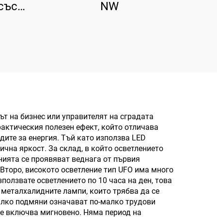
със
NW
 840,
0 лм/
 лм
ът на бизнес или управителят на сградата
практическия полезен ефект, който отличава
дите за енергия. Тъй като използва LED
ична яркост. За склад, в който осветлението
анията се проявяват веднага от първия
 Второ, високото осветление тип UFO има много
ползвате осветлението по 10 часа на ден, това
с металхалидните лампи, които трябва да се
малко подмяни означават по-малко трудови
 се включва мигновено. Няма период на