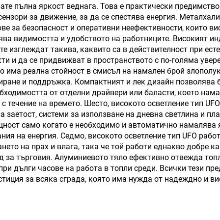
ате пълна яркост веднага. Това е практически предимство 
сензори за движение, за да се спестява енергия. Металхал
ве за безопасност и оперативни неефективности, които ви
ява видимостта и удобството на работниците. Високият и
ите изглеждат такива, каквито са в действителност при ест
екти и да се придвижват в пространството с по-голяма уве
то има реална стойност в смисъл на намален брой злополук
лиране и поддръжка. Компактният и лек дизайн позволява 
бходимостта от отделни драйвери или баласти, което нама
 с течение на времето. Шесто, високото осветление тип UF
а заетост, системи за използване на дневна светлина и пл
ощност само когато е необходимо и автоматично намалява 
вания на енергия. Седмо, високото осветление тип UFO раб
ето на прах и влага, така че той работи еднакво добре ка
ад за търговия. Алуминиевото тяло ефективно отвежда топл
и дълги часове на работа в топли среди. Всички тези пр
тиция за всяка сграда, която има нужда от надеждно и в