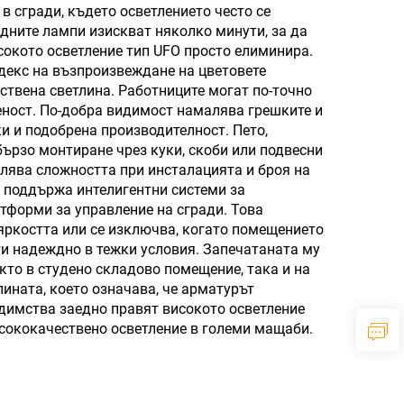
в сгради, където осветлението често се
идните лампи изискват няколко минути, за да
сокото осветление тип UFO просто елиминира.
ндекс на възпроизвеждане на цветовете
ествена светлина. Работниците могат по-точно
реност. По-добра видимост намалява грешките и
и и подобрена производителност. Пето,
бързо монтиране чрез куки, скоби или подвесни
лява сложността при инсталацията и броя на
O поддържа интелигентни системи за
атформи за управление на сгради. Това
яркостта или се изключва, когато помещението
оти надеждно в тежки условия. Запечатаната му
кто в студено складово помещение, така и на
ината, което означава, че арматурът
едимства заедно правят високото осветление
исококачествено осветление в големи мащаби.