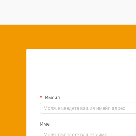
решения. LED панелните светлини
постигат превъзходна...
Имейл
Име