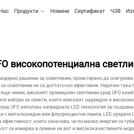
 Нас
Продукти
Новини
Сертификат
ЧЗВ
Из
FO високопотенциална светли
модерно решение за осветление, проектирано да осигурява
 за осветление не са достатъчно ефективни. Наречен така 
тяща чиния, високият промишлен светлинен уред UFO ком
ите избори за обекти, които изискват надеждно и високои
уред UFO използва напреднала LED технология за създаван
еди с металхалидни или флуоресцентни лампи, LED уредите 
 ефективност, което означава, че по-малко енергия се губ
ност се измерва в лумени на ват и висококачествените мод