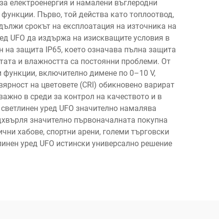
и за електроенергия и намалени въглеродни
функции. Първо, той действа като топлоотвод,
удължи срокът на експлоатация на източника на
ред UFO да издържа на изискващите условия в
н на защита IP65, което означава пълна защита
отата и влажността са постоянни проблеми. От
 функции, включително димене по 0–10 V,
вярност на цветовете (CRI) обикновено варират
важно в среди за контрол на качеството и в
н светлинен уред UFO значително намалява
адхвърля значително първоначалната покупна
чни хабове, спортни арени, големи търговски
линен уред UFO истински универсално решение