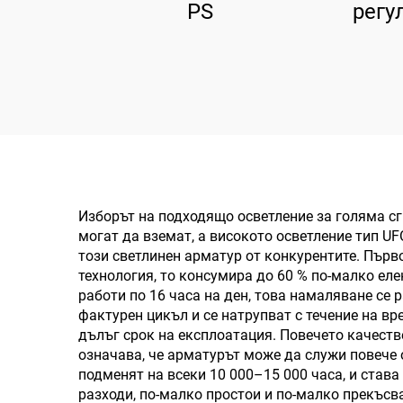
PS
регу
в
лам
мм, 
Изборът на подходящо осветление за голяма сг
могат да вземат, а високото осветление тип UF
този светлинен арматур от конкурентите. Първ
технология, то консумира до 60 % по-малко еле
работи по 16 часа на ден, това намаляване се 
фактурен цикъл и се натрупват с течение на вр
дълъг срок на експлоатация. Повечето качестве
означава, че арматурът може да служи повече о
подменят на всеки 10 000–15 000 часа, и став
разходи, по-малко простои и по-малко прекъсв