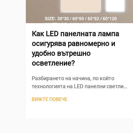
Как LED панелната лампа
осигурява равномерно и
удобно вътрешно
осветление?
Разбирането на начина, по който
технологията на LED панелни светлини
създава равномерно и удобно
ВИЖТЕ ПОВЕЧЕ
вътрешно осветление, изисква анализ
на сложното оптично инженерство и
проектните принципи, лежащи в
основата на тези модерни осветителни