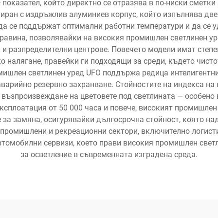
 показател, който директно се отразява в по-ниски сметк
тиран с издръжлив алуминиев корпус, който изпълнява две 
 да се поддържат оптимални работни температури и да се 
здравина, позволявайки на високия промишлен светлинен у
и и разпределителни центрове. Повечето модели имат степе
ко налягане, правейки ги подходящи за среди, където чист
мишлен светлинен уред UFO поддържа редица интелигентни
аварийно резервно захранване. Стойностите на индекса на 
 възпроизвеждане на цветовете под светлината — особено 
експлоатация от 50 000 часа и повече, високият промишле
 за замяна, осигурявайки дългосрочна стойност, която н
промишлени и рекреационни сектори, включително логисти
автомобилни сервизи, което прави високия промишлен свет
за осветление в съвременната изградена среда.