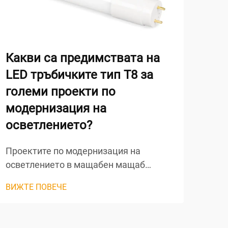
Какви са предимствата на
За
LED тръбичките тип T8 за
е и
големи проекти по
еф
модернизация на
ре
осветлението?
Съв
инд
Проектите по модернизация на
осв
осветлението в мащабен мащаб
ВИЖ
комб
представляват уникални
ВИЖТЕ ПОВЕЧЕ
прои
предизвикателства, които изискват
бате
внимателно разглеждане на
избо
множество фактори — от енергийната