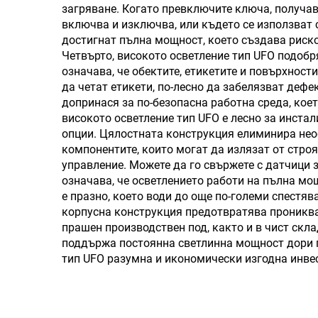
загряване. Когато превключите ключа, получав
включва и изключва, или където се използват 
достигнат пълна мощност, което създава риско
Четвърто, високото осветление тип UFO подобр
означава, че обектите, етикетите и повърхност
да четат етикети, по-лесно да забелязват деф
допринася за по-безопасна работна среда, кое
високото осветление тип UFO е лесно за инста
опции. Цялостната конструкция елиминира нео
компонентите, които могат да излязат от строя
управление. Можете да го свържете с датчици з
означава, че осветлението работи на пълна м
е празно, което води до още по-големи спестя
корпусна конструкция предотвратява проникван
прашен производствен под, както и в чист скл
поддържа постоянна светлинна мощност дори пр
тип UFO разумна и икономически изгодна инвес