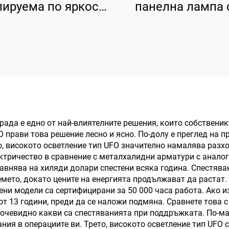
лируема по яркост
панелна лампа 
UFO LED
задна подсветка,
исокомонтажна
620×620×29 мм, 16
па, 840, 300×H130
Вт, 30 Вт, 4800
185 лм/Вт, 200 Вт,
37000 лм
рада е едно от най-влиятелните решения, които собственик
O прави това решение лесно и ясно. По-долу е преглед на 
о, високото осветление тип UFO значително намалява разхо
ктричество в сравнение с металхалидни арматури с аналог
равнява на хиляди долари спестени всяка година. Спестяв
емето, докато цените на енергията продължават да растат.
ни модели са сертифицирани за 50 000 часа работа. Ако из
т 13 години, преди да се наложи подмяна. Сравнете това 
а очевидно какви са спестяванията при поддръжката. По-
ания в операциите ви. Трето, високото осветление тип UFO