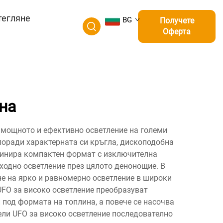
тегляне
BG
Получете
Оферта
на
 мощното и ефективно осветление на големи
поради характерната си кръгла, дископодобна
бинира компактен формат с изключителна
зходно осветление през цялото денонощие. В
е на ярко и равномерно осветление в широки
UFO за високо осветление преобразуват
и под формата на топлина, а повече се насочва
ели UFO за високо осветление последователно