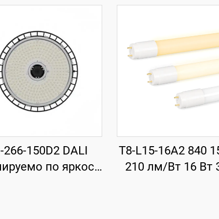
-266-150D2 DALI
T8-L15-16A2 840 1
лируемо по яркост
210 лм/Вт 16 Вт 
 266-H120 мм 185
лм T8 LED тръба
т 150 Вт 27750 лм
стартер
UFO LED