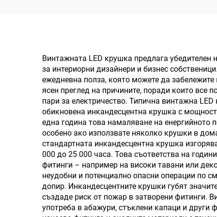
в
Винтажната LED крушка предлага убедителен на
за интериорни дизайнери и бизнес собственици.
ежедневна полза, която можете да забележите в
ясен преглед на причините, поради които все 
пари за електричество. Типична винтажна LED 
обикновена инкандесцентна крушка с мощност 4
една година това намаляване на енергийното п
особено ако използвате няколко крушки в дома
стандартната инкандесцентна крушка изгорява
000 до 25 000 часа. Това съответства на годи
фитинги – например на високи тавани или дек
неудобни и потенциално опасни операции по см
допир. Инкандесцентните крушки губят значите
създаде риск от пожар в затворени фитинги. В
употреба в абажури, стъклени капаци и други 