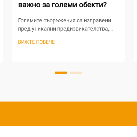
важно за големи обекти?
Големите съоръжения са изправени
пред уникални предизвикателства,
когато става въпрос за поддържане на
ВИЖТЕ ПОВЕЧЕ
оптимални условия на осветление в
обширни пространства. От складове и
производствени предприятия до
търговски центрове и дистрибуторски
съоръжения, търсенето на
последователни, надеждни и...