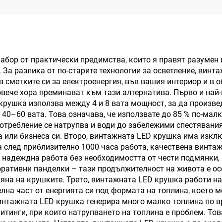
исокомонтажно
осветление
бор от практически предимства, които я правят разумен и
 За разлика от по-старите технологии за осветление, винт
 сметките си за електроенергия, във вашия интериор и в о
повече хора преминават към тази алтернатива. Първо и на
крушка използва между 4 и 8 вата мощност, за да произве
0–60 вата. Това означава, че използвате до 85 % по-малк
отребление се натрупва и води до забележими спестявания
 или бизнеса си. Второ, винтажната LED крушка има изкл
 след приблизително 1000 часа работа, качествена винта
ни надеждна работа без необходимостта от чести подмянки,
оративни панделки – тази продължителност на живота е ос
яна на крушките. Трето, винтажната LED крушка работи на
лна част от енергията си под формата на топлина, което м
интажната LED крушка генерира много малко топлина по вр
фитинги, при които натрупването на топлина е проблем. То