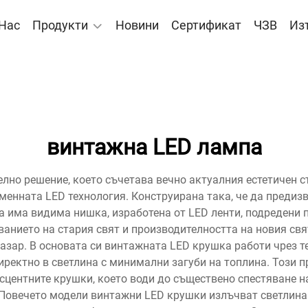
 Нас
Продукти
Новини
Сертификат
ЧЗВ
Из
винтажна LED лампа
лно решение, което съчетава вечно актуалния естетичен ст
енната LED технология. Конструирана така, че да предизв
 има видима нишка, изработена от LED ленти, подредени п
ванието на стария свят и производителността на новия свя
азар. В основата си винтажната LED крушка работи чрез т
ректно в светлина с минимални загуби на топлина. Този п
центните крушки, което води до съществено спестяване на
 Повечето модели винтажни LED крушки излъчват светлина 