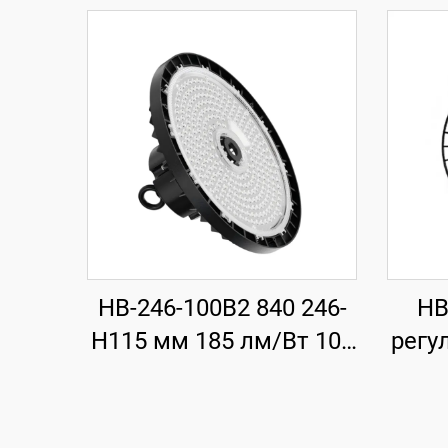
HB-246-100B2 840 246-
HB
H115 мм 185 лм/Вт 100
регу
Вт 18500 лм UFO LED
840
високомонтажно
лм/В
осветление