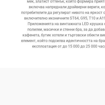
мек, златист оттенък, който формира прия
включва напреднали драйверни вериги, ко
потребителите да регулират нивото на яркост 
включително иконичните ST64, G95, T10 и A19
Приложенията на винтажната LED крушка о
полилеи, масички и стенни бра, за да доба
кафенета, бутик хотели и търговски обекти 
елемент, който подсилва идентичността на бр
експлоатация от до 15 000 до 25 000 ча