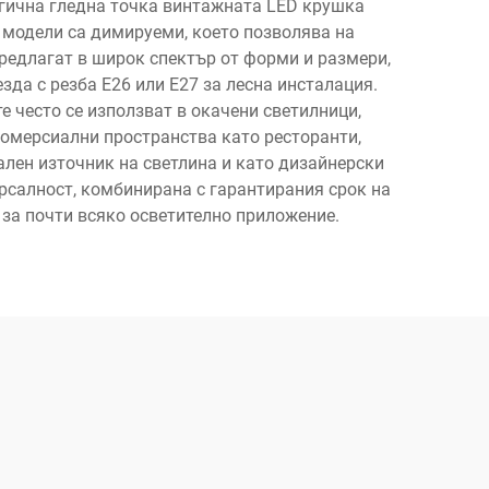
огична гледна точка винтажната LED крушка
 модели са димируеми, което позволява на
предлагат в широк спектър от форми и размери,
зда с резба E26 или E27 за лесна инсталация.
често се използват в окачени светилници,
 комерсиални пространства като ресторанти,
лен източник на светлина и като дизайнерски
рсалност, комбинирана с гарантирания срок на
 за почти всяко осветително приложение.