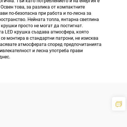
гична. Тъй като потреблението ѝ на енергия е
Освен това, за разлика от компактните
ви по-безопасна при работа и по-лесна за
остранство. Нейната топла, янтарна светлина
 крушки просто не могат да постигнат.
та LED крушка създава атмосфера, която
се монтира в стандартни патрони, не изисква
гласявате атмосферата според предпочитанията
ривлекателност и лесна употреба прави
днес.