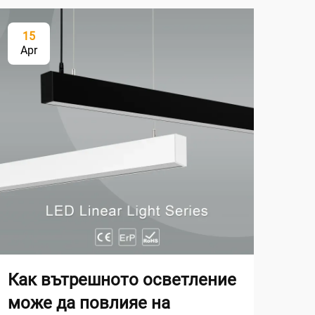
15
0
Apr
Ma
Как вътрешното осветление
Ка
може да повлияе на
ср