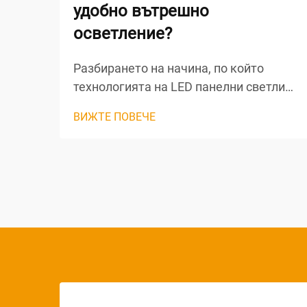
удобно вътрешно
осветление?
Разбирането на начина, по който
технологията на LED панелни светлини
създава равномерно и удобно
ВИЖТЕ ПОВЕЧЕ
вътрешно осветление, изисква анализ
на сложното оптично инженерство и
проектните принципи, лежащи в
основата на тези модерни осветителни
решения. LED панелните светлини
постигат превъзходна...