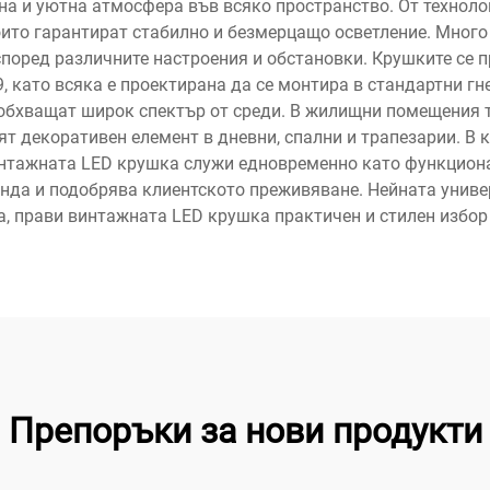
тна и уютна атмосфера във всяко пространство. От технол
ито гарантират стабилно и безмерцащо осветление. Много
според различните настроения и обстановки. Крушките се 
, като всяка е проектирана да се монтира в стандартни гне
бхващат широк спектър от среди. В жилищни помещения те 
вят декоративен елемент в дневни, спални и трапезарии. В
винтажната LED крушка служи едновременно като функциона
анда и подобрява клиентското преживяване. Нейната униве
са, прави винтажната LED крушка практичен и стилен избор
Препоръки за нови продукти