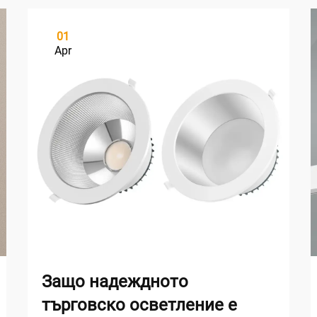
01
Apr
Защо надеждното
търговско осветление е