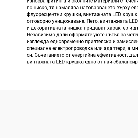
износва фитинга и околните материали с течени
по-ниско, тя намалява натоварването върху ел
флуоресцентни крушки, винтажната LED крушка 
отговорно унищожаване. Пето, винтажната LED
и декоративната нишка придават характер и дъ
Независимо дали оформяте уютен ъгъл за чете
изглежда едновременно приятелска и замислена
специална електропроводка или адаптери, а м
си. Съчетанието от енергийна ефективност, дъл
винтажната LED крушка едно от най-сбалансира