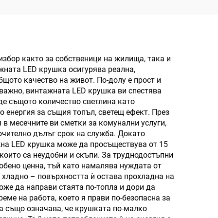
збор както за собственици на жилища, така и
ажната LED крушка осигурява реална,
бщото качество на живот. По-долу е прост и
й-важно, винтажната LED крушка ви спестява
де същото количество светлина като
о енергия за същия топъл, светещ ефект. През
 в месечните ви сметки за комунални услуги,
ючително дълъг срок на служба. Докато
жна LED крушка може да просъществува от 15
 които са неудобни и скъпи. За труднодостъпни
обено ценна, тъй като намалява нуждата от
 хладно – повърхността ѝ остава прохладна на
оже да направи стаята по-топла и дори да
еме на работа, което я прави по-безопасна за
ва също означава, че крушката по-малко