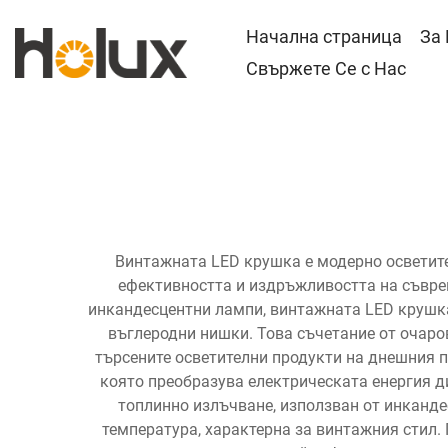
Начална страница
За
Свържете Се с Нас
Винтажната LED крушка е модерно осветите
ефективността и издръжливостта на съврем
инкандесцентни лампи, винтажната LED крушка
въглеродни нишки. Това съчетание от очаро
търсените осветителни продукти на днешния п
която преобразува електрическата енергия ди
топлинно излъчване, използван от инкандес
температура, характерна за винтажния стил.