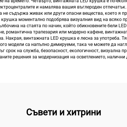
е на времето. Четвърто, винтажната LED крушка е по-еколо
ектроцентралите и намалява вашия въглероден отпечатък. 
не съдържа живак или други опасни вещества, което я пра
 крушка моментално подобрява визуалния вид на всяко пр
лбочина на стаята по начин, който обикновените бели LED
не, романтична трапезария или модерно кафене, винтажна
. Накрая, винтажната LED крушка е лесна за употреба. Тя 
ного модели са напълно димируеми, така че можете да на
ъг срок на служба, безопасност, екологичност, визуална п
ните решения за модернизация на осветлението, налични 
Съвети и хитрини