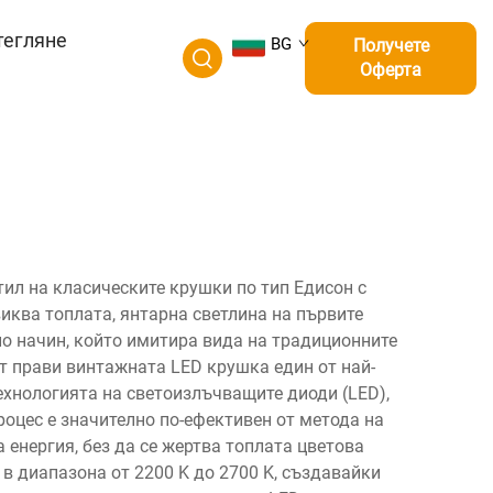
тегляне
BG
Получете
Оферта
ил на класическите крушки по тип Едисон с
иква топлата, янтарна светлина на първите
о начин, който имитира вида на традиционните
т прави винтажната LED крушка един от най-
ехнологията на светоизлъчващите диоди (LED),
роцес е значително по-ефективен от метода на
 енергия, без да се жертва топлата цветова
в диапазона от 2200 K до 2700 K, създавайки