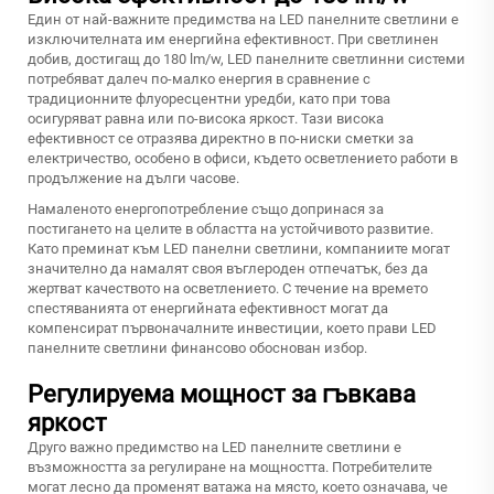
Един от най-важните предимства на LED панелните светлини е
изключителната им енергийна ефективност. При светлинен
добив, достигащ до 180 lm/w, LED панелните светлинни системи
потребяват далеч по-малко енергия в сравнение с
традиционните флуоресцентни уредби, като при това
осигуряват равна или по-висока яркост. Тази висока
ефективност се отразява директно в по-ниски сметки за
електричество, особено в офиси, където осветлението работи в
продължение на дълги часове.
Намаленото енергопотребление също допринася за
постигането на целите в областта на устойчивото развитие.
Като преминат към LED панелни светлини, компаниите могат
значително да намалят своя въглероден отпечатък, без да
жертват качеството на осветлението. С течение на времето
спестяванията от енергийната ефективност могат да
компенсират първоначалните инвестиции, което прави LED
панелните светлини финансово обоснован избор.
Регулируема мощност за гъвкава
яркост
Друго важно предимство на LED панелните светлини е
възможността за регулиране на мощността. Потребителите
могат лесно да променят ватажа на място, което означава, че