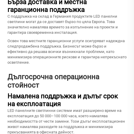
Бърза доставка и местна
гаранционна поддръжка
С поддръжка на склад в Германия продуктите LED панелни
светлини могат да се доставят бързо по цяла Европа. Това
значително намалява времето за изпълнение на проекти и
гарантира своевременна инсталация.
Освен това местните гаранционни услуги осигуряват надеждна
следпродажбена поддръжка. Бизнесът може бързо и
ефективно да решава всички възникнали проблеми, като
минимизира операционните рискове и гарантира непрекъснато
осветление.
Дългосрочна операционна
стойност
Намалена поддръжка и дълъг срок
на експлоатация
LED панелните светлинни системи имат разширено време на
експлоатация до 50 000–100 000 часа, което намалява
необходимостта от чести замени. Този дълъг експлоатационен
живот намалява разходите за поддръжка и минимизира
прекъсванията в офисната дейност.