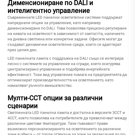
Дименсиониране по DALI и
интелигентно управление
Съвременните LED панелни осветителни системи поддържат
напреднали опции за управление, като например
дименсиониране по DALI. Това позволява прецизно регулиране
на нивата на осветеност в зависимост от заетостта, наличието
на дневна светлина или конкретни задачи. Офисите могат да
създават динамични осветителни среди, които се адаптират
през целия ден.
LED панелната лампа с поддръжка на DALI също се интегрира
лесно с системите за управление на сгради, което осигурява
централизирано управление и подобрява енергийната
ефективност. Този вид управление помага на предприятията да
оптимизират производителността на осветлението, като
намаляват ръчното вмешателство.
Мулти-CCT опции за различни
сценарии
Светлинната LED панелна лампа е достъпна в версиите 3CCT и
4CCT, което позволява на потребителите да превключват между
различни цветови температури. Тази гъвкавост прави
възможно персонализирането на осветлението за различни
зони в офиса — от топли оттенъци за зони за релаксация до по-