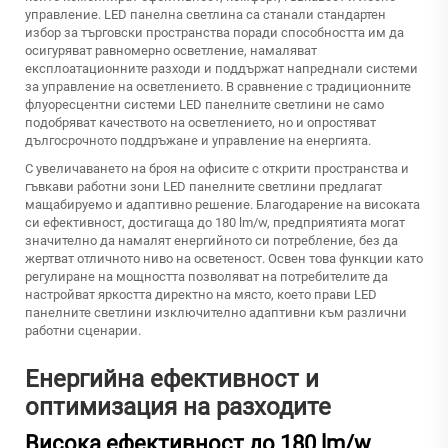
управление.
LED панелна светлина
са станали стандартен
избор за търговски пространства поради способността им да
осигуряват равномерно осветление, намаляват
експлоатационните разходи и поддържат напреднали системи
за управление на осветлението. В сравнение с традиционните
флуоресцентни системи LED панелните светлини не само
подобряват качеството на осветлението, но и опростяват
дългосрочното поддръжане и управление на енергията.
С увеличаването на броя на офисите с открити пространства и
гъвкави работни зони LED панелните светлини предлагат
мащабируемо и адаптивно решение. Благодарение на високата
си ефективност, достигаща до 180 lm/w, предприятията могат
значително да намалят енергийното си потребление, без да
жертват отличното ниво на осветеност. Освен това функции като
регулиране на мощността позволяват на потребителите да
настройват яркостта директно на място, което прави LED
панелните светлини изключително адаптивни към различни
работни сценарии.
Енергийна ефективност и
оптимизация на разходите
Висока ефективност до 180 lm/w