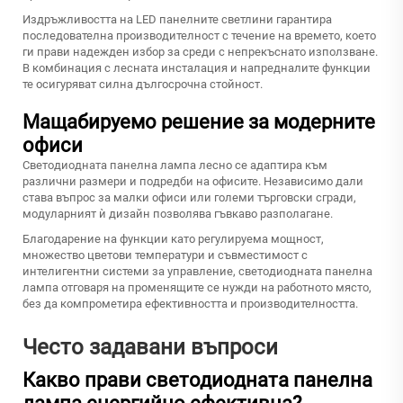
Издръжливостта на LED панелните светлини гарантира
последователна производителност с течение на времето, което
ги прави надежден избор за среди с непрекъснато използване.
В комбинация с лесната инсталация и напредналите функции
те осигуряват силна дългосрочна стойност.
Мащабируемо решение за модерните
офиси
Светодиодната панелна лампа лесно се адаптира към
различни размери и подредби на офисите. Независимо дали
става въпрос за малки офиси или големи търговски сгради,
модуларният ѝ дизайн позволява гъвкаво разполагане.
Благодарение на функции като регулируема мощност,
множество цветови температури и съвместимост с
интелигентни системи за управление, светодиодната панелна
лампа отговаря на променящите се нужди на работното място,
без да компрометира ефективността и производителността.
Често задавани въпроси
Какво прави светодиодната панелна