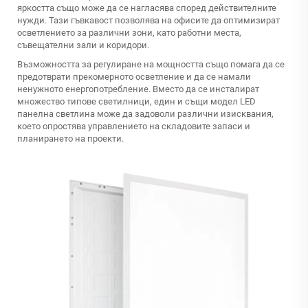
яркостта също може да се нагласява според действителните
нужди. Тази гъвкавост позволява на офисите да оптимизират
осветлението за различни зони, като работни места,
съвещателни зали и коридори.
Възможността за регулиране на мощността също помага да се
предотврати прекомерното осветление и да се намали
ненужното енергопотребление. Вместо да се инсталират
множество типове светилници, един и същи модел LED
панелна светлина може да задоволи различни изисквания,
което опростява управлението на складовите запаси и
планирането на проекти.