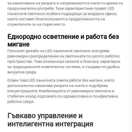
за намаляване на умората и напрежението в очите по време на
продължителна употреба. Тези характеристики правят LED
панелните светлини особено подходящи за модерни офиси,
които поставят благополучието и продуктивността на
служителите си на първо място.
Еднородно осветление и работа без
мигане
Плоският дизайн на LED панелните светлини осигурява
равномерно разпределение на светлината по цялото работно
пространство. Това елиминира сенките и блясъка, характерни
за традиционните осветителни системи, и създава по-удобна
визуална среда.
Освен това LED панелната лампа работи без мигане, което
допълнително намалява умората на очите и подобрява
концентрацията. Комбинацията от равномерна светлина и
стабилен изход подпомага по-здравословна и по-ефективна
работна среда.
Гъвкаво управление и
интелигентна интеграция