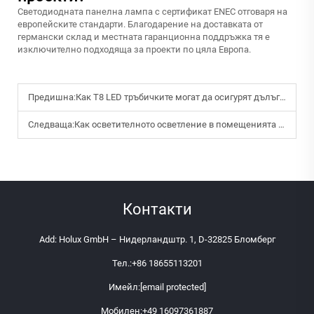
Светодиодната панелна лампа с сертификат ENEC отговаря на
европейските стандарти. Благодарение на доставката от
германски склад и местната гаранционна поддръжка тя е
изключително подходяща за проекти по цяла Европа.
Предишна:
Как T8 LED тръбичките могат да осигурят дълъг срок на експлоатация при непрекъснато осветление?
Следваща:
Как осветителното осветление в помещенията подобрява комфорта и производителността на съвременните помещения?
Контакти
Add: Holux GmbH – Нидерландштр. 1, D-32825 Бломберг
Тел.:
+86 18655113201
Имейл:
[email protected]
Мобилен:
+49 16097361887