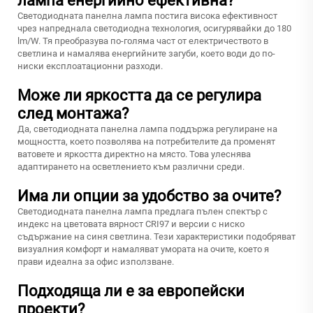
лампа енергийно ефективна?
Светодиодната панелна лампа постига висока ефективност
чрез напреднала светодиодна технология, осигурявайки до 180
lm/W. Тя преобразува по-голяма част от електричеството в
светлина и намалява енергийните загуби, което води до по-
ниски експлоатационни разходи.
Може ли яркостта да се регулира
след монтажа?
Да, светодиодната панелна лампа поддържа регулиране на
мощността, което позволява на потребителите да променят
ватовете и яркостта директно на място. Това улеснява
адаптирането на осветлението към различни среди.
Има ли опции за удобство за очите?
Светодиодната панелна лампа предлага пълен спектър с
индекс на цветовата вярност CRI97 и версии с ниско
съдържание на синя светлина. Тези характеристики подобряват
визуалния комфорт и намаляват умората на очите, което я
прави идеална за офис използване.
Подходяща ли е за европейски
проекти?