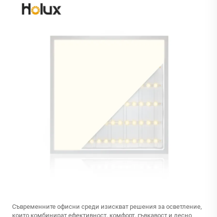
Съвременните офисни среди изискват решения за осветление,
които комбинират ефективност, комфорт, гъвкавост и лесно