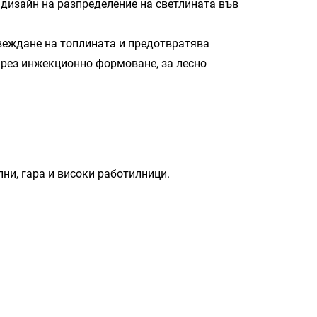
 дизайн на разпределение на светлината във
веждане на топлината и предотвратява
чрез инжекционно формоване, за лесно
лни, гара и високи работилници.