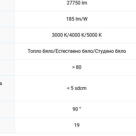
27750 lm
185 lm/W
3000 K/4000 K/5000 K
Топло бяло/Естествено бяло/Студено бяло
> 80
а
< 5 sdcm
90 °
19