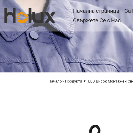
Начална страница
За
Свържете Се с Нас
>
Начало>
Продукти
LED Висок Монтажен Св