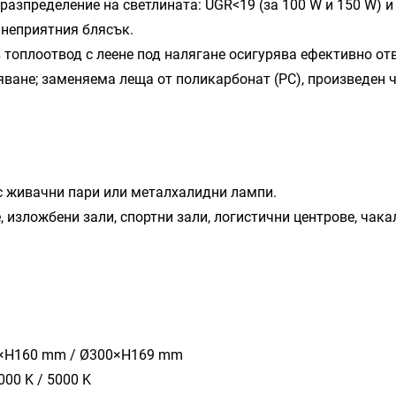
разпределение на светлината: UGR<19 (за 100 W и 150 W) и
 неприятния блясък.
 топлоотвод с леене под налягане осигурява ефективно от
яване; заменяема леща от поликарбонат (PC), произведен 
 с живачни пари или металхалидни лампи.
 изложбени зали, спортни зали, логистични центрове, чака
66×H160 mm / Ø300×H169 mm
000 K / 5000 K