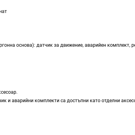
нат
гонна основа): датчик за движение, аварийен комплект, ре
сесоар.
ик и аварийни комплекти са достъпни като отделни аксес