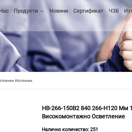
 Нас
Продукти
Новини
Сертификат
ЧЗВ
Из
етлинен Източник
HB-266-150B2 840 266-H120 Мм 
Високомонтажно Осветление
Налично количество: 251