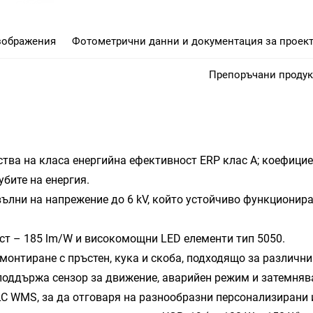
зображения
Фотометрични данни и документация за проект
Препоръчани продук
ства на класа енергийна ефективност ERP клас А; коефицие
бите на енергия.
 вълни на напрежение до 6 kV, който устойчиво функциони
ст – 185 lm/W и високомощни LED елементи тип 5050.
онтиране с пръстен, кука и скоба, подходящо за различни
 поддържа сензор за движение, аварийен режим и затемнява
NLC WMS, за да отговаря на разнообразни персонализирани 