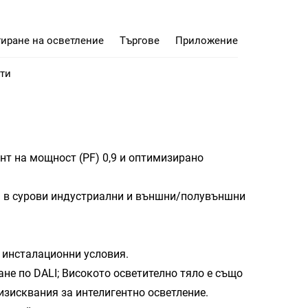
иране на осветление
Търгове
Приложение
ти
нт на мощност (PF) 0,9 и оптимизирано
ра в сурови индустриални и външни/полувъншни
 инсталационни условия.
не по DALI; Високото осветително тяло е също
изисквания за интелигентно осветление.