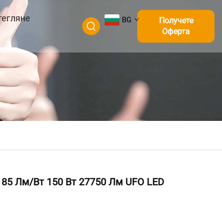
тегляне
BG
Получете
Оферта
185 Лм/Вт 150 Вт 27750 Лм UFO LED