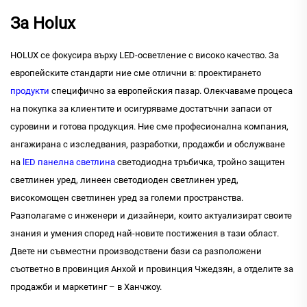
За Holux
HOLUX се фокусира върху LED-осветление с високо качество. За
европейските стандарти ние сме отлични в: проектирането
продукти
специфично за европейския пазар. Олекчаваме процеса
на покупка за клиентите и осигуряваме достатъчни запаси от
суровини и готова продукция. Ние сме професионална компания,
ангажирана с изследвания, разработки, продажби и обслужване
на
lED панелна светлина
светодиодна тръбичка, тройно защитен
светлинен уред, линеен светодиоден светлинен уред,
високомощен светлинен уред за големи пространства.
Разполагаме с инженери и дизайнери, които актуализират своите
знания и умения според най-новите постижения в тази област.
Двете ни съвместни производствени бази са разположени
съответно в провинция Анхой и провинция Чжедзян, а отделите за
продажби и маркетинг – в Ханчжоу.