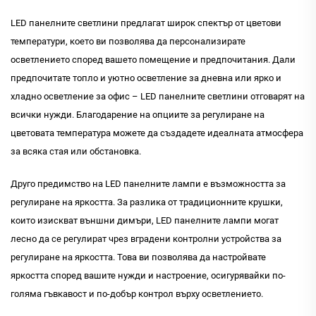
LED панелните светлини предлагат широк спектър от цветови
температури, което ви позволява да персонализирате
осветлението според вашето помещение и предпочитания. Дали
предпочитате топло и уютно осветление за дневна или ярко и
хладно осветление за офис – LED панелните светлини отговарят на
всички нужди. Благодарение на опциите за регулиране на
цветовата температура можете да създадете идеалната атмосфера
за всяка стая или обстановка.
Друго предимство на LED панелните лампи е възможността за
регулиране на яркостта. За разлика от традиционните крушки,
които изискват външни димъри, LED панелните лампи могат
лесно да се регулират чрез вградени контролни устройства за
регулиране на яркостта. Това ви позволява да настройвате
яркостта според вашите нужди и настроение, осигурявайки по-
голяма гъвкавост и по-добър контрол върху осветлението.