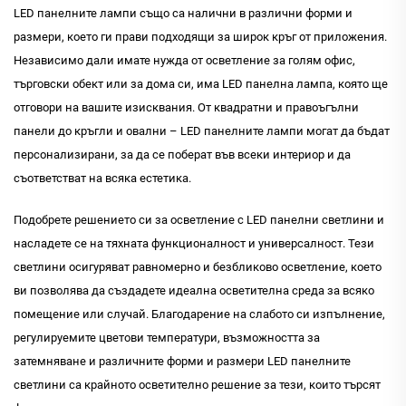
LED панелните лампи също са налични в различни форми и
размери, което ги прави подходящи за широк кръг от приложения.
Независимо дали имате нужда от осветление за голям офис,
търговски обект или за дома си, има LED панелна лампа, която ще
отговори на вашите изисквания. От квадратни и правоъгълни
панели до кръгли и овални – LED панелните лампи могат да бъдат
персонализирани, за да се поберат във всеки интериор и да
съответстват на всяка естетика.
Подобрете решението си за осветление с LED панелни светлини и
насладете се на тяхната функционалност и универсалност. Тези
светлини осигуряват равномерно и безбликово осветление, което
ви позволява да създадете идеална осветителна среда за всяко
помещение или случай. Благодарение на слабото си изпълнение,
регулируемите цветови температури, възможността за
затемняване и различните форми и размери LED панелните
светлини са крайното осветително решение за тези, които търсят