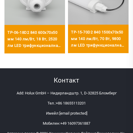
TP-15-70D2 840 1500x70x50
TP-06-18D2 840 600x70x50
мм 140 лм/Вт, 70 Вт, 9800
мм 140 лм/Вт, 18 Вт, 2520
лм LED трифункционална
лм LED трифункционална
лампа
лампа
Контакт
Add: Holux GmbH – Нидерландштр. 1, D-32825 Бломберг
Тел.:
+86 18655113201
Имейл:
[email protected]
Мобилен:
+49 16097361887