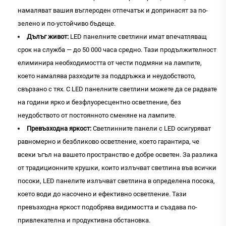
намаляват вашия въглероден отпечатък и допринасят за по-
зелено и по-устойчиво бъдеще.
Дълъг живот:
LED панелните светлини имат впечатляващ
срок на служба — до 50 000 часа средно. Тази продължителност
елиминира необходимостта от чести подмяни на лампите,
което намалява разходите за поддръжка и неудобството,
свързано с тях. С LED панелните светлини можете да се радвате
на години ярко и безфлуоресцентно осветление, без
неудобството от постоянното сменяне на лампите.
Превъзходна яркост:
Светлинните панели с LED осигуряват
равномерно и безбликово осветление, което гарантира, че
всеки ъгъл на вашето пространство е добре осветен. За разлика
от традиционните крушки, които излъчват светлина във всички
посоки, LED панелите излъчват светлина в определена посока,
което води до насочено и ефективно осветление. Тази
превъзходна яркост подобрява видимостта и създава по-
привлекателна и продуктивна обстановка.