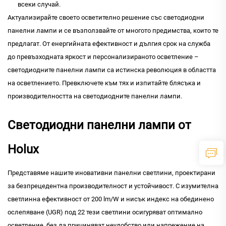
всеки случай.
Актуализирайте своето осветително решение със светодиодни
панелни лампи и се възползвайте от многото предимства, които те
предлагат. От енергийната ефективност и дългия срок на служба
до превъзходната яркост и персонализираното осветление –
светодиодните панелни лампи са истинска революция в областта
на осветлението. Превключете към тях и изпитайте блясъка и
производителността на светодиодните панелни лампи.
Светодиодни панелни лампи от
Holux
Представяме нашите иновативни панелни светлини, проектирани
за безпрецедентна производителност и устойчивост. С изумителна
светлинна ефективност от 200 lm/W и нисък индекс на обединено
ослепяване (UGR) под 22 тези светлини осигуряват оптимално
осветление, без да причиняват неудобство или напрежение на