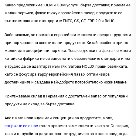
Какво предложихме: OEM и ODM услуги; бърза доставка; приемаме
малки поръчки; фокус върху европейския пазар; продуктите са
съответстващи на стандартите ENEC, GS, CE, ERP 2.0 и RoHS.
Забелязахме, че понякога европейските клиенти срещат трудности
при поръчване на осветителни продукти от Китай, особено при по-
малки или специфични поръчки. Това се дължи на факта, че много
китайски фабрики не са запознати с европейските стандарти и им
е трудно да се адаптират към тях. Затова HOLUX прави разликата,
като се фокусира върху европейския пазар, оптимизира
доставчиците и създава най-доброто потребителско изживяване.
Притежаваме склад в Германия с достатъчен запас от популярни
продукти на склад за бърза доставка.
Ако имате нови идеи или концепции за продуктите, моля,
свържете се с нас
топло приветстваме клиенти както от България,
така и от чужбина да установят сътрудничество с нас и заедно да