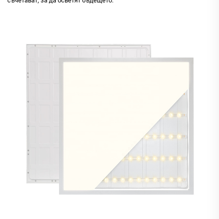
съчетават, за да осветят бъдещето.