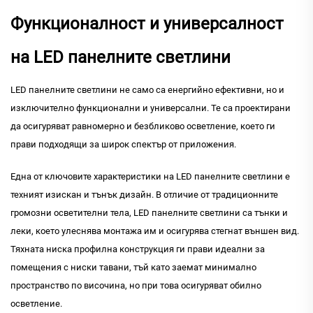
Функционалност и универсалност
на LED панелните светлини
LED панелните светлини не само са енергийно ефективни, но и
изключително функционални и универсални. Те са проектирани
да осигуряват равномерно и безбликово осветление, което ги
прави подходящи за широк спектър от приложения.
Една от ключовите характеристики на LED панелните светлини е
техният изискан и тънък дизайн. В отличие от традиционните
громозни осветителни тела, LED панелните светлини са тънки и
леки, което улеснява монтажа им и осигурява стегнат външен вид.
Тяхната ниска профилна конструкция ги прави идеални за
помещения с ниски тавани, тъй като заемат минимално
пространство по височина, но при това осигуряват обилно
осветление.