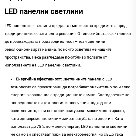
LED панелни светлини
LED панелните светлини предлагат множество предимства пред
традиционните осветителни решения. От енергийната ефективност
до превъзходната производителност – тези светлини
революционизират начина, по който осветяваме нашите
пространства. Нека разгледаме по-отблизо ползите от
използването на LED панелни светлини.
Енергийна ефективност:
Светлинните панели с LED
технология са проектирани да потребяват значително по-малко
енергия в сравнение с традиционните лампи. Благодарение на
напредналата си технология и насочения подход към
осветлението, тези светлини осигуряват максимална яркост,
като едновременно минимизират загубата на енергия. Като
използват до 75 % по-малко енергия, LED панелните светлини
не само ви спестяват пари за електроенергия, но също така