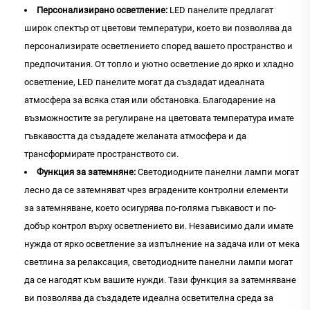
Персонализирано осветление:
LED панелите предлагат
широк спектър от цветови температури, което ви позволява да
персонализирате осветлението според вашето пространство и
предпочитания. От топло и уютно осветление до ярко и хладно
осветление, LED панелите могат да създадат идеалната
атмосфера за всяка стая или обстановка. Благодарение на
възможностите за регулиране на цветовата температура имате
гъвкавостта да създадете желаната атмосфера и да
трансформирате пространството си.
Функция за затемняне:
Светодиодните панелни лампи могат
лесно да се затемняват чрез вградените контролни елементи
за затемняване, което осигурява по-голяма гъвкавост и по-
добър контрол върху осветлението ви. Независимо дали имате
нужда от ярко осветление за изпълнение на задача или от мека
светлина за релаксация, светодиодните панелни лампи могат
да се нагодят към вашите нужди. Тази функция за затемняване
ви позволява да създадете идеална осветителна среда за