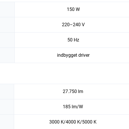
150 W
220–240 V
50 Hz
indbygget driver
27.750 lm
185 lm/W
3000 K/4000 K/5000 K