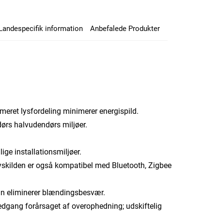
Landespecifik information
Anbefalede Produkter
meret lysfordeling minimerer energispild.
dørs halvudendørs miljøer.
ge installationsmiljøer.
lyskilden er også kompatibel med Bluetooth, Zigbee
gn eliminerer blændingsbesvær.
dgang forårsaget af overophedning; udskiftelig