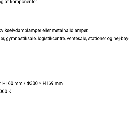
ning af komponenter.
 kviksølvdamplamper eller metalhalidlamper.
ler, gymnastiksale, logistikcentre, ventesale, stationer og høj-ba
6 × H160 mm / Φ300 × H169 mm
5000 K