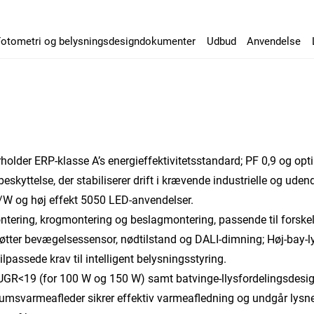
Fotometri og belysningsdesigndokumenter
Udbud
Anvendelse
lder ERP-klasse A’s energieffektivitetsstandard; PF 0,9 og opti
skyttelse, der stabiliserer drift i krævende industrielle og uden
m/W og høj effekt 5050 LED-anvendelser.
tering, krogmontering og beslagmontering, passende til forskelli
rstøtter bevægelsessensor, nødtilstand og DALI-dimning; Høj-bay-
passede krav til intelligent belysningsstyring.
 UGR<19 (for 100 W og 150 W) samt batvinge-llysfordelingsdesi
umsvarmeafleder sikrer effektiv varmeafledning og undgår lysne