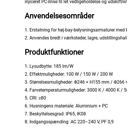
injiceret PC-linse til let vedligeholdelse og udskift
Anvendelsesområder
1. Erstatning for høj-bay-belysningsarmaturer med
2. Anvendes bredt i værksteder, lagre, udstillingshal
Produktfunktioner
1. Lysudbytte: 185 lm/W
2. Effektmuligheder: 100 W / 150 W / 200 W
3. Størrelsesmuligheder: Φ246 × H155 mm / Φ26
4. Farvetemperaturmuligheder: 3000 K / 4000 K / 
5. CRI: ≥80
6. Husningens materiale: Aluminium + PC
7. Beskyttelsesgrad: IP65, IK08
8. Indgangsspænding: AC 220–240 V, PF 0,9