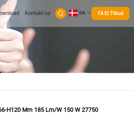
ownload
Kontakt os
DA
Få Et Tilbud
266-H120 Mm 185 Lm/W 150 W 27750