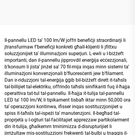
Tubu LED T8 b’Starter
Il-pannellu LED ta’ 100 lm/W joffri benefiċji straordinarji li
jtransfurmaw f’benefiċji konkreti għall-klijenti li jfittxu
sołuzzjonijiet ta’ illuminażjoni superjuri. L-ewli u l-biżżeft
importanti, dan il-pannellu jipprovdil enerġija eċċezzjonali,
b’konsum li jista’ jinżel sa’ 70 fil-mija inqas minn sistemi ta’
illuminażjoni konvenzjonali b’fluoresċenti jew b’filament.
Dan ir-riduzzjoni tal-enerġija ġġib bil-biżżeft dirett it-taħsīs
tal-billijiet tal-elektriku, offrindo taħsīs sinifikanti fuq il-ħajja
operattiva tat-tul tal-pannellu. Il-ħajja it-tulija tal-pannellu
LED ta’ 100 lm/W, li tipikament tisbaħ iktar minn 50,000 ora
ta’ operazzjoni kontinwa, ifisser inqas sostituzzjonijiet u
spiss it-taħsīs tal-ispeżi ta’ manutenzjoni. Il-begħad tal-
proprjetà u l-oġturi tal-faċilitajiet apprezzaw partikolarment
din it-tulija, għalkemm tminimizza d-disrupturijiet li
jirriżultaw mis-sostituzzjoni frekwenti tal-bulbi u tnaqqis il-