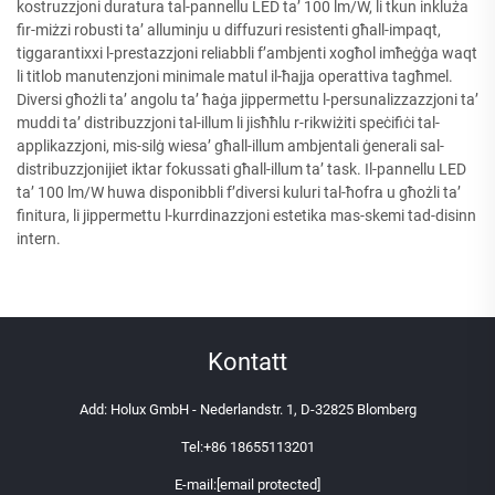
kostruzzjoni duratura tal-pannellu LED ta’ 100 lm/W, li tkun inkluża
fir-miżzi robusti ta’ alluminju u diffuzuri resistenti għall-impaqt,
tiggarantixxi l-prestazzjoni reliabbli f’ambjenti xogħol imħeġġa waqt
li titlob manutenzjoni minimale matul il-ħajja operattiva tagħmel.
Diversi għożli ta’ angolu ta’ ħaġa jippermettu l-persunalizzazzjoni ta’
muddi ta’ distribuzzjoni tal-illum li jisħħlu r-rikwiżiti speċifiċi tal-
applikazzjoni, mis-silġ wiesa’ għall-illum ambjentali ġenerali sal-
distribuzzjonijiet iktar fokussati għall-illum ta’ task. Il-pannellu LED
ta’ 100 lm/W huwa disponibbli f’diversi kuluri tal-ħofra u għożli ta’
finitura, li jippermettu l-kurrdinazzjoni estetika mas-skemi tad-disinn
intern.
Kontatt
Add: Holux GmbH - Nederlandstr. 1, D-32825 Blomberg
Tel:
+86 18655113201
E-mail:
[email protected]