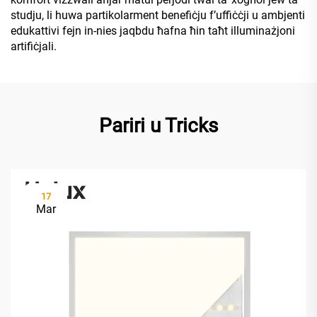
studju, li huwa partikolarment benefiċju f’uffiċċji u ambjenti
edukattivi fejn in-nies jaqbdu ħafna ħin taħt illuminażjoni
artifiċjali.
Pariri u Tricks
17
Mar