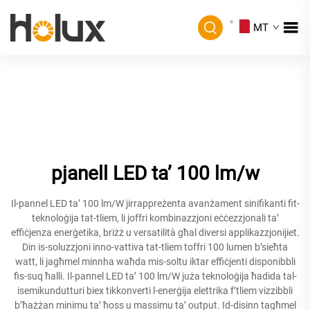
MT
pjanell LED ta’ 100 lm/w
Il-pannel LED ta’ 100 lm/W jirrappreżenta avanżament sinifikanti fit-
teknoloġija tat-tliem, li joffri kombinazzjoni eċċezzjonali ta’
effiċjenza enerġetika, briżż u versatilità għal diversi applikazzjonijiet.
Din is-soluzzjoni inno-vattiva tat-tliem toffri 100 lumen b’sieħta
watt, li jagħmel minnha waħda mis-soltu iktar effiċjenti disponibbli
fis-suq ħalli. Il-pannel LED ta’ 100 lm/W juża teknoloġija ħadida tal-
isemikundutturi biex tikkonverti l-enerġija elettrika f’tliem vizzibbli
b’ħażżan minimu ta’ ħoss u massimu ta’ output. Id-disinn tagħmel