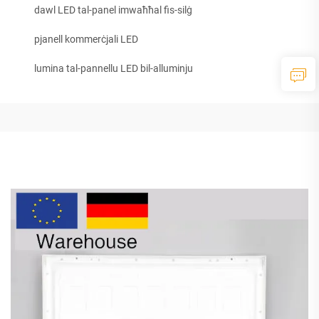
dawl LED tal-panel imwaħħal fis-silġ
pjanell kommerċjali LED
lumina tal-pannellu LED bil-alluminju