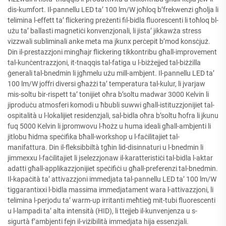
dis-kumfort. Il-pannellu LED ta’ 100 lm/W joħloq b’frekwenzi għolja li
telimina l-effett ta’ flickering preżenti fil-bidla fluorescenti li toħloq bl-
użu ta’ ballasti magnetiċi konvenzjonali, li jista’ jikkawża stress
vizzwali subliminali anke meta ma jkunx perċepit b’mod konsċjuż.
Din il-prestazzjoni mingħajr flickering tikkontribu għall-improvement
tal-kunċentrazzjoni, it-tnaqqis tal-fatiga u l-biżżejjed tal-biżżilla
ġenerali tal-bnedmin li jgħmelu użu mill-ambjent. Il-pannellu LED ta’
100 lm/W joﬀri diversi għażżi ta’ temperatura tal-kulur, li jvarjaw
mis-soltu bir-rispett ta’ tonijiet oħra b’soltu madwar 3000 Kelvin li
jiproduċu atmosferi komodi u ħbubli suwwi għall-istituzzjonijiet tal-
ospitalità u l-lokalijiet residenzjali, sal-bidla oħra b’soltu ħofra li jkunu
fuq 5000 Kelvin li jpromwovu l-ħożz u huma ideali għall-ambjenti li
jitlobu ħidma speċifika bħall-workshop u l-faċilitajiet tal-
manifattura. Din il-fleksibbiltà tgħin lid-disinnaturi u l-bnedmin li
jimmexxu l-faċilitajiet li jselezzjonaw il-karatteristiċi tal-bidla l-aktar
adatti għall-applikazzjonijiet speċifiċi u għall-preferenzi tal-bnedmin.
Il-kapaċità ta’ attivazzjoni immedjata tal-pannellu LED ta’ 100 lm/W
tiggarantixxi l-bidla massima immedjatament wara l-attivazzjoni, li
telimina l-perjodu ta’ warm-up irritanti meħtieġ mit-tubi fluorescenti
u l-lampadi ta’ alta intensità (HID), li ttejjeb il-kunvenjenza u s-
sigurtà f’ambjenti fejn il-viżibilità immedjata hija essenzjali.