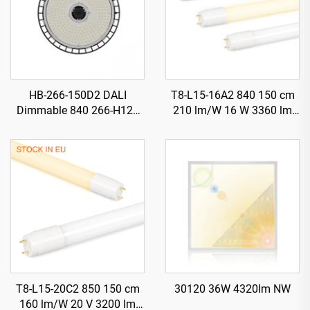
HB-266-150D2 DALI
T8-L15-16A2 840 150 cm
Dimmable 840 266-H120
210 lm/W 16 W 3360 lm
mm 185 lm/W 150 W
Tubu LED T8 b’Starter
27750 lm Illuminatur LED
Għoli Ħajji (UFO) għall-
Bajjiet
T8-L15-20C2 850 150 cm
30120 36W 4320lm NW
160 lm/W 20 V 3200 lm