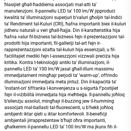
ħlasijiet għall-ħaddiema assoċjati mal-atti ta’
manutenzjoni. Il-pannellu LED ta’ 100 lm/W jipproduċi
kwalità ta’ illuminażjoni superjuri b’valuri għoljin tal-Indiċi
ta’ Rendiment tal-Kuluri (CRI), ħafna importanti biex il-kuluri
jidheru naturali u veri għall-ħajja. Din il-karatteristika hija
ħafna valur fil-biżness tal-biżness fejn il-preżentazzjoni tal-
prodotti hija importanti, fil-galleriji tal-art fejn ir-
rappreżentazzjoni eżatta tal-kuluri hija essenzjali, u fil-
faċilitajiet mediki fejn l-asseszzjoni vizzwali preċiża hija
kritika. Kontra t-teknoloġiji antiki ta’ illuminażjoni, il-
pannellu LED ta’ 100 lm/W jasal għall-illum massimu
immedjatament mingħajr perjodi ta’ ‘warm-up’, offrindo
illuminażjoni immedjata meta jintuż. Din il-kapaċità ta’
‘instant-on’ tiffranka l-konvenjenza u s-sigurtà f’postijiet
fejn il-viżibilità immedjata hija meħtieġa. Il-pannellu joħloq
b’silenzju assolut, mingħajr il-buzzing jew il-humming
assoċjati mal-ballasti tal-fluoresċenti, u b’hekk joħloq
ambjenti iktar qieti u iktar komfortevoli. Il-benefiċji
ambjentali jirrappreżentaw b’ħajt oħra importanti,
għalkemm il-pannellu LED ta’ 100 lm/W ma jkunx fih il-