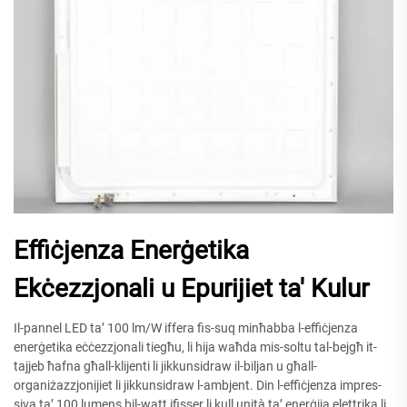
Effiċjenza Enerġetika
Ekċezzjonali u Epurijiet ta' Kulur
Il-pannel LED ta’ 100 lm/W iffera fis-suq minħabba l-effiċjenza
enerġetika eċċezzjonali tiegħu, li hija waħda mis-soltu tal-bejgħ it-
tajjeb ħafna għall-klijenti li jikkunsidraw il-biljan u għall-
organiżazzjonijiet li jikkunsidraw l-ambjent. Din l-effiċjenza impres­
siva ta’ 100 lumens bil-watt ifisser li kull unità ta’ enerġija elettrika li