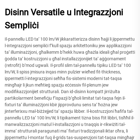
Disinn Versatile u Integrazzjoni
Sempliċi
Il-pannellu LED ta’ 100 lm/W jikkaratterizza disinn ħajji li jippermettu
l-integrazzjoni sempliċi f’kull spazju arkitettoniku jew applikazzjoni
ta’ illuminażżjoni, għalkemm b’hekk huwa għażla ideali għal proġetti
ġodda ta’ kostruzzjoni u għal installazzjonijiet ta’ aġġornament
(retrofit) b’mod ugwali. Il-profil slim tal-pannellu tipiku LED ta’ 100
lm/W, li spiss jmisura inqas minn pulzier wieħed fit-thickness,
ippermetti l-integrazzjoni seħħa fis-sistemi moderni tat-taqsa
mingħajr li jkun meħtieġ spazju eċċessiv fil-plenum jew
modifikazzjonijiet strutturali. Dan id-disinn kompatt jirriżulta
partikolarment benefiċju f’ispazji b’għoli limitat tat-taqsa fejn il-
fixturi ta’ illuminażżjoni kbir jipprovdunu sens ta’ ħożna jew
jinterferixxu mal-biżżejjed ta’ spazju libber. Il-kostruzzjoni ħafifa tal-
pannellu LED ta’ 100 lm/W, li tipikament tizna biss ftit libbri, tisħħil il-
manwalizzazzjoni matul l-installazzjoni u tnaqqis ir-rikwiżiti tal-
imma’ strutturali paragunati ma’ fixturi tradizzjonali iktar oħra, li
jippermettu l-montar fuq il-grids tas-suspenzjoni tat-taqsa mingħajr