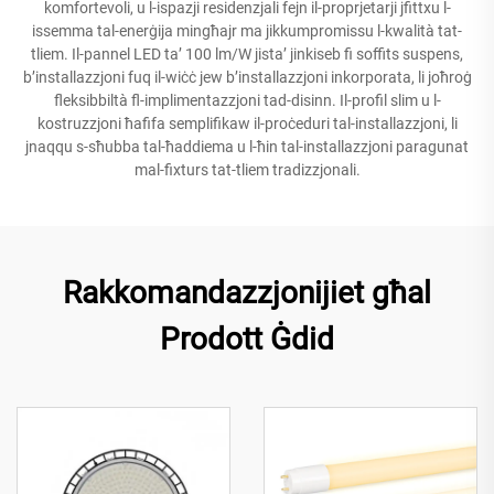
komfortevoli, u l-ispazji residenzjali fejn il-proprjetarji jfittxu l-
issemma tal-enerġija mingħajr ma jikkumpromissu l-kwalità tat-
tliem. Il-pannel LED ta’ 100 lm/W jista’ jinkiseb fi soffits suspens,
b’installazzjoni fuq il-wiċċ jew b’installazzjoni inkorporata, li joħroġ
fleksibbiltà fl-implimentazzjoni tad-disinn. Il-profil slim u l-
kostruzzjoni ħafifa semplifikaw il-proċeduri tal-installazzjoni, li
jnaqqu s-sħubba tal-ħaddiema u l-ħin tal-installazzjoni paragunat
mal-fixturs tat-tliem tradizzjonali.
Rakkomandazzjonijiet għal
Prodott Ġdid