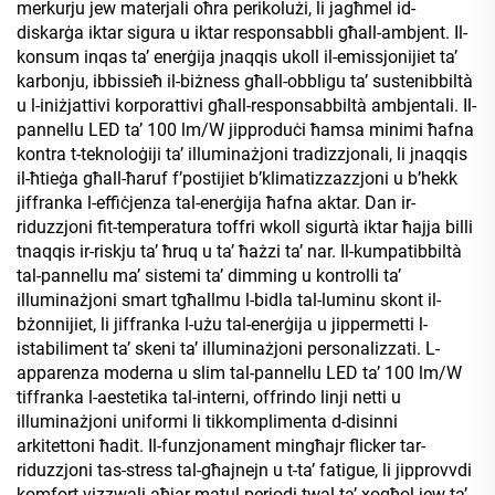
merkurju jew materjali oħra perikolużi, li jagħmel id-
diskarġa iktar sigura u iktar responsabbli għall-ambjent. Il-
konsum inqas ta’ enerġija jnaqqis ukoll il-emissjonijiet ta’
karbonju, ibbissieħ il-biżness għall-obbligu ta’ sustenibbiltà
u l-iniżjattivi korporattivi għall-responsabbiltà ambjentali. Il-
pannellu LED ta’ 100 lm/W jipproduċi ħamsa minimi ħafna
kontra t-teknoloġiji ta’ illuminażjoni tradizzjonali, li jnaqqis
il-ħtieġa għall-ħaruf f’postijiet b’klimatizzazzjoni u b’hekk
jiffranka l-effiċjenza tal-enerġija ħafna aktar. Dan ir-
riduzzjoni fit-temperatura toffri wkoll sigurtà iktar ħajja billi
tnaqqis ir-riskju ta’ ħruq u ta’ ħażzi ta’ nar. Il-kumpatibbiltà
tal-pannellu ma’ sistemi ta’ dimming u kontrolli ta’
illuminażjoni smart tgħallmu l-bidla tal-luminu skont il-
bżonnijiet, li jiffranka l-użu tal-enerġija u jippermetti l-
istabiliment ta’ skeni ta’ illuminażjoni personalizzati. L-
apparenza moderna u slim tal-pannellu LED ta’ 100 lm/W
tiffranka l-aestetika tal-interni, offrindo linji netti u
illuminażjoni uniformi li tikkomplimenta d-disinni
arkitettoni ħadit. Il-funzjonament mingħajr flicker tar-
riduzzjoni tas-stress tal-għajnejn u t-ta’ fatigue, li jipprovvdi
komfort vizzwali aħjar matul perjodi twal ta’ xogħol jew ta’