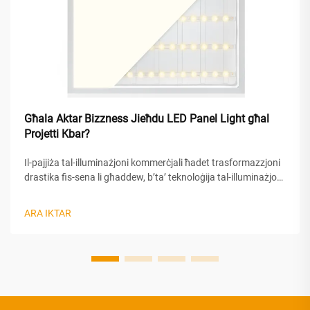
Għala Aktar Bizzness Jieħdu LED Panel Light għal
Projetti Kbar?
Il-pajjiża tal-illuminażjoni kommerċjali ħadet trasformazzjoni
drastika fis-sena li għaddew, b’ta’ teknoloġija tal-illuminażjoni
bil-LED panel li ġiet id-dgħajfa għall-għażla dominanti għal
proġetti kbir tal-biżness. Dan is-shift irrappreżenta iktar minn
ARA IKTAR
biss trend—huwa sinjal li...