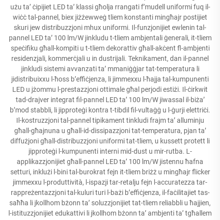
użu ta’ ċipijiet LED ta’ klassi għolja rrangati f’mudell uniformi fuq il-
wiċċ tal-pannel, biex jiżżewweġ tliem konstanti mingħajr postijiet
skuri jew distribuzzjoni mhux uniformi. Il-funzjonijiet ewlenin tal-
pannel LED ta’ 100 lm/W jinkludu t-tliem ambjentali ġenerali, it-tliem
speċifiku għall-kompiti u t-tliem dekorattiv għall-akċent fl-ambjenti
residenzjali, kommerċjali u in dustrijali. Teknikament, dan il-pannel
jinkludi sistemi avvanzati ta’ mmaniġġjar tat-temperatura li
jidistribuixxu l-ħoss b’effiċjenza, li jimmexxu l-ħajja tal-kumpunenti
LED u jżommu l-prestazzjoni ottimale għal perjodi estiżi. Il-ċirkwit
tad-drajver integrat fil-pannel LED ta’ 100 lm/W jiwassal il-biża’
b’mod stabbli, li jipproteġi kontra t-tibdil fil-vultaġġ u l-ġurji elettriċi.
Il-kostruzzjoni tal-pannel tipikament tinkludi frajm ta’ alluminju
għall-għajnuna u għall-id-dissipazzjoni tat-temperatura, pjan ta’
diffużjoni għall-distribuzzjoni uniformi tat-tliem, u kussett protett li
jipproteġi l-kumpunenti interni mid-dust u mir-rutba. L-
applikazzjonijiet għall-pannel LED ta’ 100 lm/W jistennu ħafna
setturi, inklużi l-bini tal-burokrat fejn it-tliem briżż u mingħajr flicker
jimmexxu l-produttività, l-ispazji tar-retalju fejn l-accuratezza tar-
rappreżentazzjoni tal-kuluri turi l-bażi b’effiċjenza, il-faċilitajiet tas-
saħħa li jkollhom bżonn ta’ soluzzjonijiet tat-tliem reliabbli u ħajjien,
l-istituzzjonijiet edukattivi li jkollhom bżonn ta’ ambjenti ta’ tgħallem