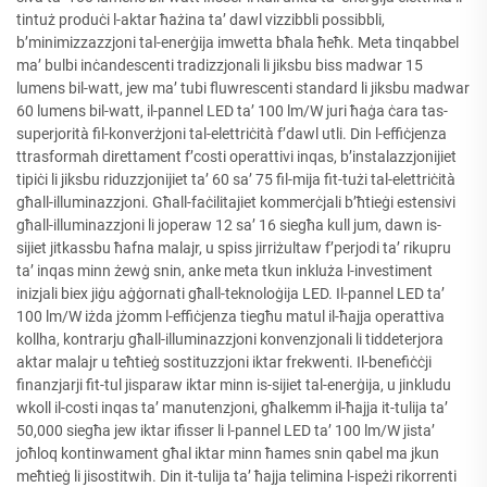
tintuż produċi l-aktar ħażina ta’ dawl vizzibbli possibbli,
b’minimizzazzjoni tal-enerġija imwetta bħala ħeħk. Meta tinqabbel
ma’ bulbi inċandescenti tradizzjonali li jiksbu biss madwar 15
lumens bil-watt, jew ma’ tubi fluwrescenti standard li jiksbu madwar
60 lumens bil-watt, il-pannel LED ta’ 100 lm/W juri ħaġa ċara tas-
superjorità fil-konverżjoni tal-elettriċità f’dawl utli. Din l-effiċjenza
ttrasformah direttament f’costi operattivi inqas, b’instalazzjonijiet
tipiċi li jiksbu riduzzjonijiet ta’ 60 sa’ 75 fil-mija fit-tużi tal-elettriċità
għall-illuminazzjoni. Għall-faċilitajiet kommerċjali b’ħtieġi estensivi
għall-illuminazzjoni li joperaw 12 sa’ 16 siegħa kull jum, dawn is-
sijiet jitkassbu ħafna malajr, u spiss jirriżultaw f’perjodi ta’ rikupru
ta’ inqas minn żewġ snin, anke meta tkun inkluża l-investiment
inizjali biex jiġu aġġornati għall-teknoloġija LED. Il-pannel LED ta’
100 lm/W iżda jżomm l-effiċjenza tiegħu matul il-ħajja operattiva
kollha, kontrarju għall-illuminazzjoni konvenzjonali li tiddeterjora
aktar malajr u teħtieġ sostituzzjoni iktar frekwenti. Il-benefiċċji
finanzjarji fit-tul jisparaw iktar minn is-sijiet tal-enerġija, u jinkludu
wkoll il-costi inqas ta’ manutenzjoni, għalkemm il-ħajja it-tulija ta’
50,000 siegħa jew iktar ifisser li l-pannel LED ta’ 100 lm/W jista’
joħloq kontinwament għal iktar minn ħames snin qabel ma jkun
meħtieġ li jisostitwih. Din it-tulija ta’ ħajja telimina l-ispeżi rikorrenti