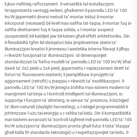
li jkun meħtieġ rafforzament. Il-versatilità tal-installazzjoni
tirrappreżenta vantaġġ ewlieni, għalkemm il-pannellu LED ta’ 100
lm/W jippermetti diversi metodi ta’ montar inkluż il-montar
inkorporat (recessed) bil-livell mas-saħħa tat-taqsa, il-montar fuq is-
saħħa direttament fuq it-taqsa sołida, u l-montar suspenż
(suspended) bil-kablijiet jew bil-kateni għall-effett arkitettoniku. Din
il-flessibbiltà tgħin lid-disinjaturi biex jimplimentaw skemi ta’
illuminażżjoni kreativi li jimmexxu l-aestetika interna filwaqt li jilħqu
r-rikwiżiti funzjonali ta’ illuminażżjoni. Id-dimensjonijiet
standardizzati ta’ ħafna mudelli ta’ pannellu LED ta’ 100 lm/W, bħal
dawk ta’ 2x2 piedi u 2x4 piedi, jippermettu r-replazzament dirett ta’
fixturi ta’ fluorescenti esistenti, li jsemplifikaw il-proġetti ta’
aġġornament (retrofit) u jnaqqsu r-rikwiżiti ta’ modifikazzjoni. Il-
pannellu LED ta’ 100 lm/W jintegra b’sħiħa mas-sistemi moderni ta’
maniġment tal-binja u l-kontrolli intelligenti tal-illuminażżjoni, is-
supportja l-funzjoni ta’ dimming, is-sensur ta’ preżenza, il-biżżejjed
ta’ illum naturali (daylight harvesting), u l-iskejjel programmabbli li
jottimizzaw l-użu tal-enerġija u r-raħba tal-bidu. Din il-kompatibbiltà
mal-isistemi avvanzati ta’ kontroll tagħmel mill-pannellu LED ta’ 100
lm/W soluzzjoni ta’ illuminażżjoni pronta għall-futur li tista’ titaqqa’
għall-bidla fit-standards teknoloġiċi u l-espettazzjonijiet tal-bidu. Il-