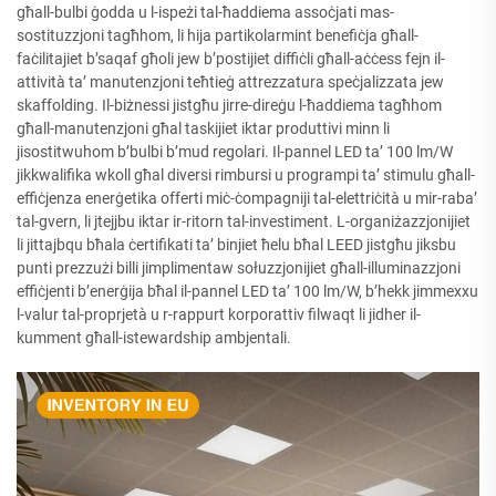
għall-bulbi ġodda u l-ispeżi tal-ħaddiema assoċjati mas-
sostituzzjoni tagħhom, li hija partikolarmint benefiċja għall-
faċilitajiet b’saqaf għoli jew b’postijiet diffiċli għall-aċċess fejn il-
attività ta’ manutenzjoni teħtieġ attrezzatura speċjalizzata jew
skaffolding. Il-biżnessi jistgħu jirre-direġu l-ħaddiema tagħhom
għall-manutenzjoni għal taskijiet iktar produttivi minn li
jisostitwuhom b’bulbi b’mud regolari. Il-pannel LED ta’ 100 lm/W
jikkwalifika wkoll għal diversi rimbursi u programpi ta’ stimulu għall-
effiċjenza enerġetika offerti miċ-ċompagniji tal-elettriċità u mir-raba’
tal-gvern, li jtejjbu iktar ir-ritorn tal-investiment. L-organiżazzjonijiet
li jittajbqu bħala ċertifikati ta’ binjiet ħelu bħal LEED jistgħu jiksbu
punti prezzużi billi jimplimentaw sołuzzjonijiet għall-illuminazzjoni
effiċjenti b’enerġija bħal il-pannel LED ta’ 100 lm/W, b’hekk jimmexxu
l-valur tal-proprjetà u r-rappurt korporattiv filwaqt li jidher il-
kumment għall-istewardship ambjentali.