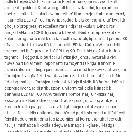
bidla li ttejjeb b’sħiħ il-kumfort u l-performazzjoni vizzwali f’kull
ambjent li jinkludi. Kontrarju għall-bidliet iżda ġdid, li jipproduċu
spettru limitat ta’ kuluri jew mudelli ta’ illuminażjoni mhux uniformi,
il-pannellu LED ta’ 100 lm/W jipproduċi bidla konstanti u ta’ kwalità
għolja b’proprjetajiet eċċellenti ta’ rindjar tal-kuluri. L-indiċi ta’
rindjar tal-kuluri (CRI), li jmisura kif eżatt il-bidla tirrappreżenta l-
kuluri paragunata mal-bidla tas-soltu naturali, tipikament jaqbud 80
għall-prodotti ta’ kwalità ta’ pannelli LED ta’ 100 lm/W, b’modelli
premmjumi li jilħqu valuri ta’ CRI fuq 90. Din il-bidla eżatta ħafna
tagħmel li l-oġġetti, is-surfaċi u l-wiżnijiet jidheru naturali u vivi, li
huwa partikolarment importanti f’ambjenti tar-rigal li fihom il-
biżness ikun meħtieġ li juri l-biżness b’tali mod li jikkawża attenzjoni,
f’ambjenti tal-għażel li l-valutazzjoni eżatta tat-ton tal-ġilda tgħin
fid-diagnostic, u f’ambjenti edukattivi fejn il-viżibilità ħafna tisħħa l-
apprendiment. Id-distribuzzjoni uniformi tal-bidla li tinsab bil-
pannellu LED ta’ 100 lm/W telimina l-ombri ħarji u n-niżla ħarji
assoċjati mal-bidla direzzjonali tradizzjonali, u toħloq ambjenti
kumfortevoli li jnaqqsu l-isforz tal-għajnejn matul espożizzjoni
ittulija. Din il-bidla uniformi tibda b’mod partikolarment utli f’uffiċċji
fejn il-ħaddiema jaħdmu fuq iż-żerrijiet tal-kompjuter għal perjodi
ittulija, minħabba li l-bidla adegwata tnaqqis il-glare u l-fatiga
vizzwali li tista’ tnaqqis il-produttività u tikkontribu għall-kejla jew il-