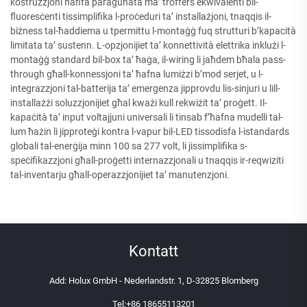
kostruzzjoni ħafifa paragunata ma’ troffers ekwivalenti bil-
fluoresċenti tissimplifika l-proċeduri ta’ installażjoni, tnaqqis il-
biżness tal-ħaddiema u tpermittu l-montaġġ fuq strutturi b’kapacità
limitata ta’ sustenn. L-opzjonijiet ta’ konnettività elettrika inklużi l-
montaġġ standard bil-box ta’ ħaġa, il-wiring li jaħdem bħala pass-
through għall-konnessjoni ta’ ħafna lumiżzi b’mod serjet, u l-
integrazzjoni tal-batterija ta’ emergenza jipprovdu lis-sinjuri u lill-
installażżi soluzzjonijiet għal kważi kull rekwiżit ta’ proġett. Il-
kapaċità ta’ input voltajjuni universali li tinsab f’ħafna mudelli tal-
lum ħażin li jipproteġi kontra l-vapur bil-LED tissodisfa l-istandards
globali tal-enerġija minn 100 sa 277 volt, li jissimplifika s-
speċifikazzjoni għall-proġetti internazzjonali u tnaqqis ir-reqwiziti
tal-inventarju għall-operazzjonijiet ta’ manutenzjoni.
Kontatt
Add: Holux GmbH - Nederlandstr. 1, D-32825 Blomberg
Tel:
+86 18655113201