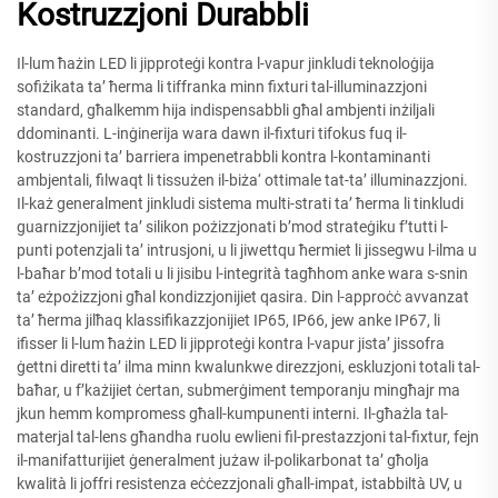
Kostruzzjoni Durabbli
Il-lum ħażin LED li jipproteġi kontra l-vapur jinkludi teknoloġija
sofiżikata ta’ ħerma li tiffranka minn fixturi tal-illuminazzjoni
standard, għalkemm hija indispensabbli għal ambjenti inżiljali
ddominanti. L-inġinerija wara dawn il-fixturi tifokus fuq il-
kostruzzjoni ta’ barriera impenetrabbli kontra l-kontaminanti
ambjentali, filwaqt li tissużen il-biża‘ ottimale tat-ta’ illuminazzjoni.
Il-każ generalment jinkludi sistema multi-strati ta’ ħerma li tinkludi
guarnizzjonijiet ta’ silikon pożizzjonati b’mod strateġiku f’tutti l-
punti potenzjali ta’ intrusjoni, u li jiwettqu ħermiet li jissegwu l-ilma u
l-baħar b’mod totali u li jisibu l-integrità tagħhom anke wara s-snin
ta’ eżpożizzjoni għal kondizzjonijiet qasira. Din l-approċċ avvanzat
ta’ ħerma jilħaq klassifikazzjonijiet IP65, IP66, jew anke IP67, li
ifisser li l-lum ħażin LED li jipproteġi kontra l-vapur jista’ jissofra
ġettni diretti ta’ ilma minn kwalunkwe direzzjoni, eskluzjoni totali tal-
baħar, u f’każijiet ċertan, submerġiment temporanju mingħajr ma
jkun hemm kompromess għall-kumpunenti interni. Il-għażla tal-
materjal tal-lens għandha ruolu ewlieni fil-prestazzjoni tal-fixtur, fejn
il-manifatturijiet ġeneralment jużaw il-polikarbonat ta’ għolja
kwalità li joffri resistenza eċċezzjonali għall-impat, istabbiltà UV, u