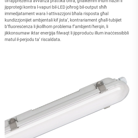
tirrappreżenta avvanza prattika oħra, għalkemm il-lum ħażin li
jipproteġi kontra l-vapuri bil-LED joħroġ bil-output sħiħ
immedjatament wara l-attivazzjoni bħala risposta għal
kundizzjonijiet ambjentali kif jista’, kontrariament għall-tubijiet
b’fluoresċenza li jkollhom problema f’ambjenti ħerqin, li
jikkonsumaw iktar enerġija filwaqt li jipproduċu illum inaċċessibbli
matul il-perjodu ta’ riscaldata.