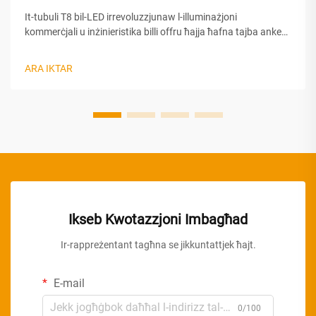
It-tubuli T8 bil-LED irrevoluzzjunaw l-illuminażjoni
kommerċjali u inżinieristika billi offru ħajja ħafna tajba anke
taħt kondizzjonijiet ta’ operazzjoni kontinwa imħeġġa.
Kontrarju għall-tubuli fluorescenti tradizzjonali li jiddegradaw
ARA IKTAR
malajr meta jibqgħu mgħallqa għal perjodi estiżi, il-...
Ikseb Kwotazzjoni Imbagħad
Ir-rappreżentant tagħna se jikkuntattjek ħajt.
E-mail
0/100