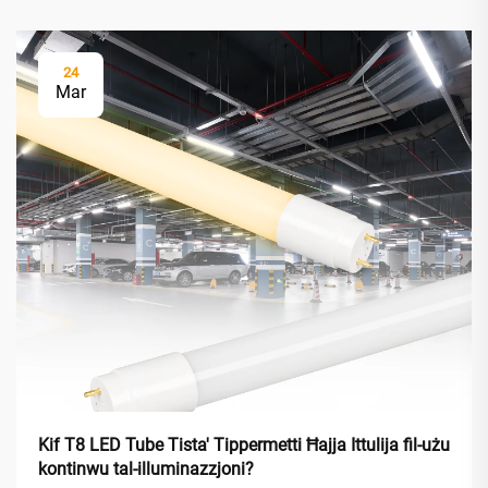
24
Mar
Kif T8 LED Tube Tista' Tippermetti Ħajja Ittulija fil-użu
kontinwu tal-illuminazzjoni?