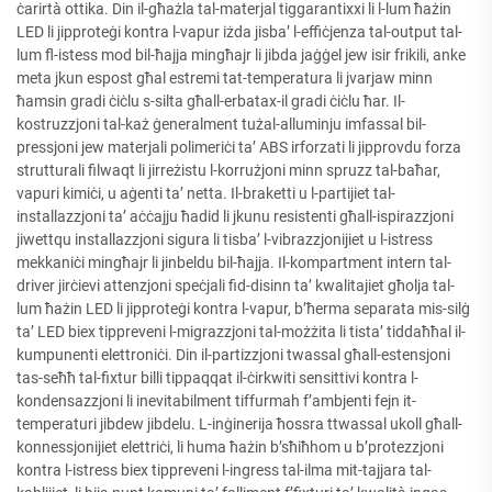
ċarirtà ottika. Din il-għażla tal-materjal tiggarantixxi li l-lum ħażin
LED li jipproteġi kontra l-vapur iżda jisba’ l-effiċjenza tal-output tal-
lum fl-istess mod bil-ħajja mingħajr li jibda jaġġel jew isir frikili, anke
meta jkun espost għal estremi tat-temperatura li jvarjaw minn
ħamsin gradi ċiċlu s-silta għall-erbatax-il gradi ċiċlu ħar. Il-
kostruzzjoni tal-każ ġeneralment tużal-alluminju imfassal bil-
pressjoni jew materjali polimeriċi ta’ ABS irforzati li jipprovdu forza
strutturali filwaqt li jirreżistu l-korrużjoni minn spruzz tal-baħar,
vapuri kimiċi, u aġenti ta’ netta. Il-braketti u l-partijiet tal-
installazzjoni ta’ aċċajju ħadid li jkunu resistenti għall-ispirazzjoni
jiwettqu installazzjoni sigura li tisba’ l-vibrazzjonijiet u l-istress
mekkaniċi mingħajr li jinbeldu bil-ħajja. Il-kompartment intern tal-
driver jirċievi attenzjoni speċjali fid-disinn ta’ kwalitajiet għolja tal-
lum ħażin LED li jipproteġi kontra l-vapur, b’ħerma separata mis-silġ
ta’ LED biex tippreveni l-migrazzjoni tal-możżita li tista’ tiddaħħal il-
kumpunenti elettroniċi. Din il-partizzjoni twassal għall-estensjoni
tas-seħħ tal-fixtur billi tippaqqat il-ċirkwiti sensittivi kontra l-
kondensazzjoni li inevitabilment tiffurmah f’ambjenti fejn it-
temperaturi jibdew jibdelu. L-inġinerija ħossra ttwassal ukoll għall-
konnessjonijiet elettriċi, li huma ħażin b’sħiħhom u b’protezzjoni
kontra l-istress biex tippreveni l-ingress tal-ilma mit-tajjara tal-