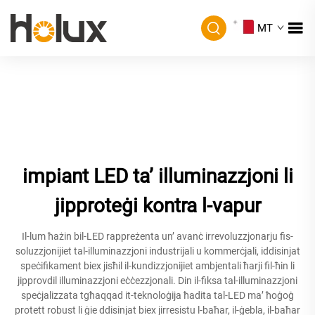
MT
impiant LED ta’ illuminazzjoni li
jipproteġi kontra l-vapur
Il-lum ħażin bil-LED rappreżenta un’ avanċ irrevoluzzjonarju fis-
soluzzjonijiet tal-illuminazzjoni industrijali u kommerċjali, iddisinjat
speċifikament biex jisħil il-kundizzjonijiet ambjentali ħarji fil-ħin li
jipprovdil illuminazzjoni eċċezzjonali. Din il-fiksa tal-illuminazzjoni
speċjalizzata tgħaqqad it-teknoloġija ħadita tal-LED ma’ ħoġoġ
protett robust li ġie ddisinjat biex jirresistu l-baħar, il-ġebla, il-baħar