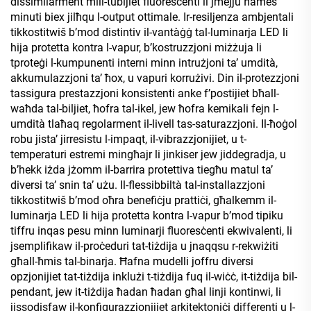
dissimilarment mill-tubijiet fluoresċenti li jmejju ħames
minuti biex jilħqu l-output ottimale. Ir-resiljenza ambjentali
tikkostitwiš b’mod distintiv il-vantàġġ tal-luminarja LED li
hija protetta kontra l-vapur, b’kostruzzjoni miżżuja li
tproteġi l-kumpunenti interni minn intrużjoni ta’ umdità,
akkumulazzjoni ta’ ħox, u vapuri korrużivi. Din il-protezzjoni
tassigura prestazzjoni konsistenti anke f’postijiet bħall-
waħda tal-biljiet, ħofra tal-ikel, jew ħofra kemikali fejn l-
umdità tlaħaq regolarment il-livell tas-saturazzjoni. Il-ħoġol
robu jista’ jirresistu l-impaqt, il-vibrazzjonijiet, u t-
temperaturi estremi mingħajr li jinkiser jew jiddegradja, u
b’hekk iżda jżomm il-barrira protettiva tiegħu matul ta’
diversi ta’ snin ta’ użu. Il-flessibbiltà tal-installazzjoni
tikkostitwiš b’mod oħra benefiċju prattiċi, għalkemm il-
luminarja LED li hija protetta kontra l-vapur b’mod tipiku
tiffru inqas pesu minn luminarji fluoresċenti ekwivalenti, li
jsemplifikaw il-proċeduri tat-tiżdija u jnaqqsu r-rekwiżiti
għall-ħmis tal-binarja. Ħafna mudelli joffru diversi
opzjonijiet tat-tiżdija inklużi t-tiżdija fuq il-wiċċ, it-tiżdija bil-
pendant, jew it-tiżdija ħadan ħadan għal linji kontinwi, li
jissodisfaw il-konfigurazzjonijiet arkitektoniċi differenti u l-