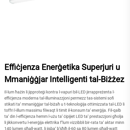
Effiċjenza Enerġetika Superjuri u
Mmaniġġjar Intelligenti tal-Biżżez
Il-lum ħażin li jipproteġi kontra l-vapuri bil-LED jirrappreżenta l-
effiċjenza moderna tal-illuminazzjoni permezz tas-sistemi sofi
stikati ta’ mmaniġġjar tal-biżaħ u t-teknoloġija ottimizzata tal-LED li
toffri l-illum massimu filwaqt li timit il-konsum ta’ enerġija. Fil-qalb
ta’ din l-effiċjenza hemm l-użu ta’ ċipijiet LED ta’ prestazzjoni għolja
li jikkonvertu l-enerġija elettrika f’lum vizzibbli bir-rata ta’ aktar minn
140 lumen għall-watt, li jisba’ b’sħiħ il-60 sa 80 lumen għall-watt