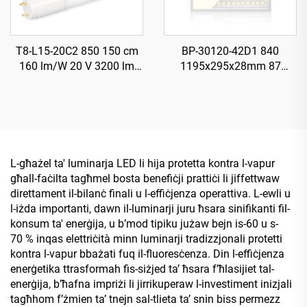
T8-L15-20C2 850 150 cm
BP-30120-42D1 840
160 lm/W 20 V 3200 lm
1195x295x28mm 87
Tubu LED T8 b’Starter
LM/W 42W 3650LM LED Il-
Panell bil-Lum Ħelu
L-għażel ta' luminarja LED li hija protetta kontra l-vapur
għall-faċilta tagħmel bosta benefiċji prattiċi li jiffettwaw
direttament il-bilanċ finali u l-effiċjenza operattiva. L-ewli u
l-iżda importanti, dawn il-luminarji juru ħsara sinifikanti fil-
konsum ta' enerġija, u b’mod tipiku jużaw bejn is-60 u s-
70 % inqas elettriċità minn luminarji tradizzjonali protetti
kontra l-vapur bbażati fuq il-fluoresċenza. Din l-effiċjenza
enerġetika ttrasformah fis-siżjed ta’ ħsara f’ħlasijiet tal-
enerġija, b’ħafna impriżi li jirrikuperaw l-investiment inizjali
tagħhom f’żmien ta’ tnejn sal-tlieta ta’ snin biss permezz