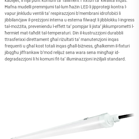
kablijiet, li hija punt komuni ta’ falliment f’fixturi ta’ kwalità inqas.
Ħafna mudelli premmjumi tal-lum ħażin LED li jipproteġi kontra l-
vapur jinkludu ventili ta’ respirazzjoni b’membrani idrofobiċi li
jibbilanċjaw il-preżzjoni interna u esterna filwaqt li jibblokku l-ingress
tal-możżita, preveniendu l-effett ta’ pompjar li jista’ jikkumprometti l-
ħermiet mat-taħdit tal-temperaturi. Din il-kustruzzjoni durabbli
ttrasferixxi direttament għal riżultati ta’ manutenzjoni inqas
frequenti u għal kost totali inqas għall-biżness, għalkemm il-fixturi
jibqgħu jiffrankaw b’mod relijuż sena wara sena mingħajr id-
degradazzjoni li hi komuni fit-ta’ illuminazzjoni inżiljali standard.