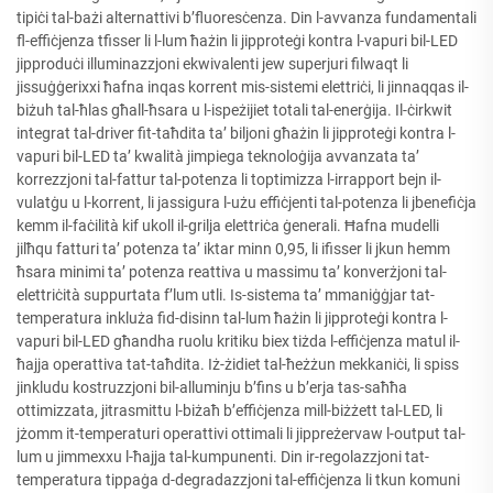
tipiċi tal-bażi alternattivi b’fluoresċenza. Din l-avvanza fundamentali
fl-effiċjenza tfisser li l-lum ħażin li jipproteġi kontra l-vapuri bil-LED
jipproduċi illuminazzjoni ekwivalenti jew superjuri filwaqt li
jissuġġerixxi ħafna inqas korrent mis-sistemi elettriċi, li jinnaqqas il-
biżuh tal-ħlas għall-ħsara u l-ispeżijiet totali tal-enerġija. Il-ċirkwit
integrat tal-driver fit-taħdita ta’ biljoni għażin li jipproteġi kontra l-
vapuri bil-LED ta’ kwalità jimpiega teknoloġija avvanzata ta’
korrezzjoni tal-fattur tal-potenza li toptimizza l-irrapport bejn il-
vulatġu u l-korrent, li jassigura l-użu effiċjenti tal-potenza li jbenefiċja
kemm il-faċilità kif ukoll il-grilja elettriċa ġenerali. Ħafna mudelli
jilħqu fatturi ta’ potenza ta’ iktar minn 0,95, li ifisser li jkun hemm
ħsara minimi ta’ potenza reattiva u massimu ta’ konverżjoni tal-
elettriċità suppurtata f’lum utli. Is-sistema ta’ mmaniġġjar tat-
temperatura inkluża fid-disinn tal-lum ħażin li jipproteġi kontra l-
vapuri bil-LED għandha ruolu kritiku biex tiżda l-effiċjenza matul il-
ħajja operattiva tat-taħdita. Iż-żidiet tal-ħeżżun mekkaniċi, li spiss
jinkludu kostruzzjoni bil-alluminju b’fins u b’erja tas-saħħa
ottimizzata, jitrasmittu l-biżaħ b’effiċjenza mill-biżżett tal-LED, li
jżomm it-temperaturi operattivi ottimali li jippreżervaw l-output tal-
lum u jimmexxu l-ħajja tal-kumpunenti. Din ir-regolazzjoni tat-
temperatura tippaġa d-degradazzjoni tal-effiċjenza li tkun komuni