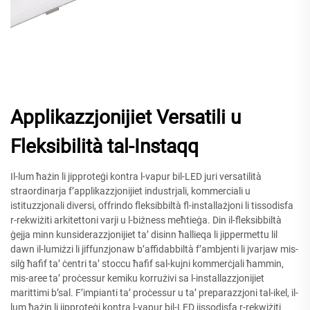
Applikazzjonijiet Versatili u
Fleksibilità tal-Instaqq
Il-lum ħażin li jipproteġi kontra l-vapur bil-LED juri versatilità
straordinarja f’applikazzjonijiet industrjali, kommerciali u
istituzzjonali diversi, offrindo fleksibbiltà fl-installażjoni li tissodisfa
r-rekwiżiti arkitettoni varji u l-biżness meħtieġa. Din il-fleksibbiltà
ġejja minn kunsiderazzjonijiet ta’ disinn ħallieqa li jippermettu lil
dawn il-lumiżzi li jiffunzjonaw b’affidabbiltà f’ambjenti li jvarjaw mis-
silġ ħafif ta’ ċentri ta’ stoccu ħafif sal-kujni kommerċjali ħammin,
mis-aree ta’ proċessur kemiku korrużivi sa l-installazzjonijiet
marittimi b’sal. F’impianti ta’ proċessur u ta’ preparazzjoni tal-ikel, il-
lum ħażin li jipproteġi kontra l-vapur bil-LED jissodisfa r-rekwiżiti