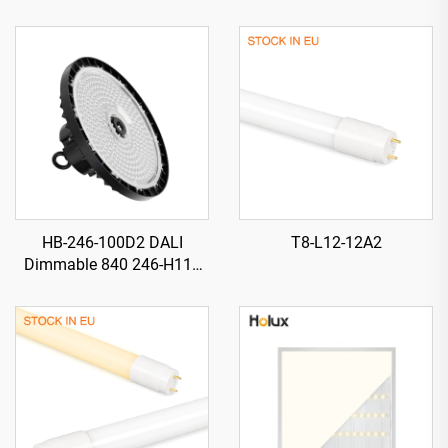
HB-246-100D2 DALI
T8-L12-12A2
Dimmable 840 246-H115
mm 185 lm/W 100 W
18500 lm Illuminatur LED
Għoli Ħajji (UFO) għall-
Bajjiet