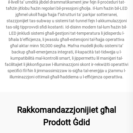
il-livell ta’ umdità jibdel drammatikament jew fejn il-proċeduri tat-
taħżin jitlobu ħażin regolari bil-pressjoni għolja. Il-lum ħażin bil-LED
jgħmel ukoll ħajja ħajja f’istrutturi ta’ parkjar sotterranei,
stazzjonijiet tas-subway u sistemi tat-tunnel fejn l-akkumulazzjoni
tas-silġ tipprovvdi sfidi kostanti. Id-disinn modern tal-lum ħażin bil-
LED jinkludi sistemi għall-ġestjoni tat-temperatura li jidisperdu l-
bħala b’effiċjenza, li jwasslu għall-estensjoni tal-ħajja operattiva
għal aktar minn 50,000 siegħa. Ħafna mudelli jkollu sistemi ta’
backup għall-emerġenza integrati, il-kapaċità tat-tidwejja u l-
kumpatibilità mal-kontrolli smart, li jippermettu lil maniġeri tal-
faċilitajiet li jikkonfiguraw l-illuminazzjoni skont ir-rekwiżiti operattivi
speċifiċi fil-ħin li jimmassimizzaw is-siġħa tal-enerġija u jżammu l-
illuminazzjoni ottimali għall-ħaddiema u l-effiċjenza operattiva.
Rakkomandazzjonijiet għal
Prodott Ġdid