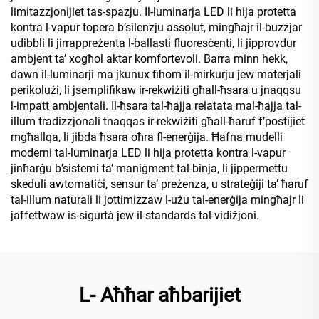
limitazzjonijiet tas-spazju. Il-luminarja LED li hija protetta
kontra l-vapur topera b’silenzju assolut, mingħajr il-buzzjar
udibbli li jirrappreżenta l-ballasti fluoresċenti, li jipprovdur
ambjent ta’ xogħol aktar komfortevoli. Barra minn hekk,
dawn il-luminarji ma jkunux fihom il-mirkurju jew materjali
perikolużi, li jsemplifikaw ir-rekwiżiti għall-ħsara u jnaqqsu
l-impatt ambjentali. Il-ħsara tal-ħajja relatata mal-ħajja tal-
illum tradizzjonali tnaqqas ir-rekwiżiti għall-ħaruf f’postijiet
mgħallqa, li jibda ħsara oħra fl-enerġija. Ħafna mudelli
moderni tal-luminarja LED li hija protetta kontra l-vapur
jinħarġu b’sistemi ta’ maniġment tal-binja, li jippermettu
skeduli awtomatiċi, sensur ta’ preżenza, u strateġiji ta’ ħaruf
tal-illum naturali li jottimizzaw l-użu tal-enerġija mingħajr li
jaffettwaw is-sigurtà jew il-standards tal-vidiżjoni.
L- Aħħar aħbarijiet