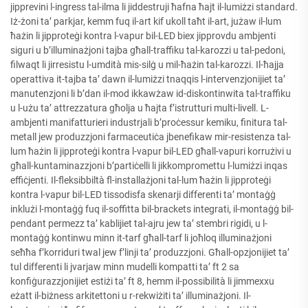
jipprevini l-ingress tal-ilma li jiddestruji ħafna ħajt il-lumiżzi standard.
Iż-żoni ta’ parkjar, kemm fuq il-art kif ukoll taħt il-art, jużaw il-lum
ħażin li jipproteġi kontra l-vapur bil-LED biex jipprovdu ambjenti
siguri u b’illuminażjoni tajba għall-traffiku tal-karozzi u tal-pedoni,
filwaqt li jirresistu l-umdità mis-silġ u mil-ħażin tal-karozzi. Il-ħajja
operattiva it-tajba ta’ dawn il-lumiżzi tnaqqis l-intervenzjonijiet ta’
manutenzjoni li b’dan il-mod ikkawżaw id-diskontinwita tal-traffiku
u l-użu ta’ attrezzatura għolja u ħajta f’istrutturi multi-livell. L-
ambjenti manifatturieri industrjali b’proċessur kemiku, finitura tal-
metall jew produzzjoni farmaceutiċa jbenefikaw mir-resistenza tal-
lum ħażin li jipproteġi kontra l-vapur bil-LED għall-vapuri korrużivi u
għall-kuntaminazzjoni b’partiċelli li jikkompromettu l-lumiżzi inqas
effiċjenti. Il-fleksibbiltà fl-installażjoni tal-lum ħażin li jipproteġi
kontra l-vapur bil-LED tissodisfa skenarji differenti ta’ montaġġ
inklużi l-montaġġ fuq il-soffitta bil-brackets integrati, il-montaġġ bil-
pendant permezz ta’ kablijiet tal-ajru jew ta’ stembri rigidi, u l-
montaġġ kontinwu minn it-tarf għall-tarf li joħloq illuminażjoni
seħħa f’korriduri twal jew f’linji ta’ produzzjoni. Għall-opzjonijiet ta’
tul differenti li jvarjaw minn mudelli kompatti ta’ ft 2 sa
konfiġurazzjonijiet estiżi ta’ ft 8, hemm il-possibilità li jimmexxu
eżatt il-biżness arkitettoni u r-rekwiżiti ta’ illuminażjoni. Il-