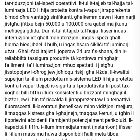
tar-riduzzjoni tal-ispeżi operattivi. It-tul it-tajjeb tal-ħajja tal-
luminarja LED li hija protetta kontra l-vapur jirrappreżenta
b’mod oħra vantàġġ sinifikanti, għalkemm dawn il-luminarji
jistgħu jfittxu bejn 50,000 u 100,000 ora qabel ma jkunu
meħtieġa ġdida. Dan it-tul it-tajjeb tal-ħajja ifisser inqas
interruzjonijiet għall-manutenzjoni, inqas ispeżi għall-
ħidma biex jibdel il-bulb, u inqas ħsara ċikliċi ta’ luminarji
użati. Għall-faċilitajiet li joperaw 24 ura fis-sħana, din ir-
reliabbiltà tassigura produttività kontinwa mingħajr
fallimenti ta’ illuminażjoni mhux spettati li jistgħu
jisstoppjaw l-oħroġ jew joħloqu riskji għall-iżda. Il-kwalità
superjuri tal-illum prodotta mis-sistema LED li hija protetta
kontra l-vapur ttejjeb is-sigurtà u l-produttività fil-post tax-
xogħol billi tiffru illum konsistenti u briżżant mingħajr il-
biżżar jew il-ħin ta’ riscalda li jirrappreżentaw l-alternattivi
fluoresċenti. Il-lavoraturi jbenefikaw minn vidiżjoni mejjura,
li tnaqqas l-istress għall-għajnejn, tnaqqas l-erruri, u tgħin li
tipprievini aċċidenti f’ambjenti potenzjalment perikolużi. Il-
kapaċità li tiffru l-illum immedjatament (instant-on) ifisser
li l-illum massimu huwa disponibbli ħalli meta tibda,