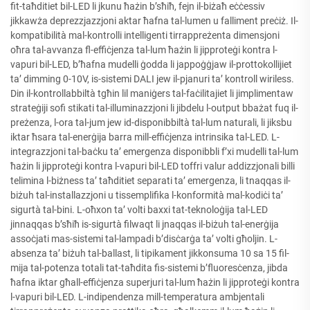
fit-taħditiet bil-LED li jkunu ħażin b’sħiħ, fejn il-biżaħ eċċessiv
jikkawża deprezzjazzjoni aktar ħafna tal-lumen u falliment preċiż. Il-
kompatibilità mal-kontrolli intelligenti tirrappreżenta dimensjoni
oħra tal-avvanza fl-effiċjenza tal-lum ħażin li jipproteġi kontra l-
vapuri bil-LED, b’ħafna mudelli ġodda li jappoġġjaw il-prottokollijiet
ta’ dimming 0-10V, is-sistemi DALI jew il-pjanuri ta’ kontroll wiriless.
Din il-kontrollabbiltà tgħin lil maniġers tal-faċilitajiet li jimplimentaw
strateġiji sofi stikati tal-illuminazzjoni li jibdelu l-output bbażat fuq il-
preżenza, l-ora tal-jum jew id-disponibbiltà tal-lum naturali, li jiksbu
iktar ħsara tal-enerġija barra mill-effiċjenza intrinsika tal-LED. L-
integrazzjoni tal-baċku ta’ emergenza disponibbli f’xi mudelli tal-lum
ħażin li jipproteġi kontra l-vapuri bil-LED toffri valur addizzjonali billi
telimina l-biżness ta’ taħditiet separati ta’ emergenza, li tnaqqas il-
biżuh tal-installazzjoni u tissemplifika l-konformità mal-kodiċi ta’
sigurtà tal-bini. L-oħxon ta’ volti baxxi tat-teknoloġija tal-LED
jinnaqqas b’sħiħ is-sigurtà filwaqt li jnaqqas il-biżuh tal-enerġija
assoċjati mas-sistemi tal-lampadi b’disċarġa ta’ volti għoljin. L-
absenza ta’ biżuh tal-ballast, li tipikament jikkonsuma 10 sa 15 fil-
mija tal-potenza totali tat-taħdita fis-sistemi b’fluoresċenza, jibda
ħafna iktar għall-effiċjenza superjuri tal-lum ħażin li jipproteġi kontra
l-vapuri bil-LED. L-indipendenza mill-temperatura ambjentali