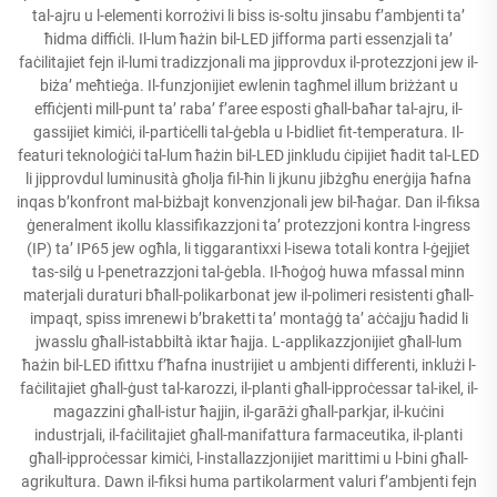
tal-ajru u l-elementi korrożivi li biss is-soltu jinsabu f’ambjenti ta’
ħidma diffiċli. Il-lum ħażin bil-LED jifforma parti essenzjali ta’
faċilitajiet fejn il-lumi tradizzjonali ma jipprovdux il-protezzjoni jew il-
biża’ meħtieġa. Il-funzjonijiet ewlenin tagħmel illum briżżant u
effiċjenti mill-punt ta’ raba’ f’aree esposti għall-baħar tal-ajru, il-
gassijiet kimiċi, il-partiċelli tal-ġebla u l-bidliet fit-temperatura. Il-
featuri teknoloġiċi tal-lum ħażin bil-LED jinkludu ċipijiet ħadit tal-LED
li jipprovdul luminusità għolja fil-ħin li jkunu jibżgħu enerġija ħafna
inqas b’konfront mal-biżbajt konvenzjonali jew bil-ħaġar. Dan il-fiksa
ġeneralment ikollu klassifikazzjoni ta’ protezzjoni kontra l-ingress
(IP) ta’ IP65 jew ogħla, li tiggarantixxi l-isewa totali kontra l-ġejjiet
tas-silġ u l-penetrazzjoni tal-ġebla. Il-ħoġoġ huwa mfassal minn
materjali duraturi bħall-polikarbonat jew il-polimeri resistenti għall-
impaqt, spiss imrenewi b’braketti ta’ montaġġ ta’ aċċajju ħadid li
jwasslu għall-istabbiltà iktar ħajja. L-applikazzjonijiet għall-lum
ħażin bil-LED ifittxu f’ħafna inustrijiet u ambjenti differenti, inklużi l-
faċilitajiet għall-ġust tal-karozzi, il-planti għall-ipproċessar tal-ikel, il-
magazzini għall-istur ħajjin, il-garāżi għall-parkjar, il-kuċini
industrjali, il-faċilitajiet għall-manifattura farmaceutika, il-planti
għall-ipproċessar kimiċi, l-installazzjonijiet marittimi u l-bini għall-
agrikultura. Dawn il-fiksi huma partikolarment valuri f’ambjenti fejn