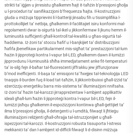
strikti ta’ iġjjen u jirresistu għalkemm ħajt it-taħżin b’pressjoni għolja
u l-proċeduri ta’ sanifikazzjoni b’frequenza ħajta. Il-kostruzzjoni
gluda u miżżuja tipprievini li l-batteriji jinsabu fih u tissimplifika l-
prottokollijiet ta’ netbija, għalkemm il-faċilitajiet isiru konformi mal-
regolamenti dwar is-sigurtà tal-ikel u jikkonfermaw li jkunu hemm il-
luminusità suffiċjenti għall-kontroll tal-kwalità u għas-sigurtà tal-
ħaddiema. Iż-żoni ta’ stoccu ħafif u l-banjkijiet ta’ distribuzzjoni
ħafifa jbenefikaw partikularment mis-sigħat ta’ prestazzjoni tal-lum
ħażin li jipproteġi kontra l-vapur bil-LED, għalkemm dawn il-lumiżzi
jipprovdunu l-luminusità sħiħa immedjatament anke fit-temperaturi
ta’ is-silġ fejn il-baħar tal-fluoresċenti jiffrakku jew jiffunzjonaw
b’mod ineffiċjenti. Il-başa ta’ emissjoni ta’ ħxejjex tal-teknoloġija LED
tnaqqis il-burden fuq il-load tat-taħżin, li jikkontribuixxi għall-iżżid ta’
eżerċizzju enerġetiku barra mis-sistema ta’ illuminażjoni nnifsaha.
Iż-żoni ta’ ħażin tal-karozzi jirrappreżentaw l-ambjent applikattiv
ideali għall-lum ħażin li jipproteġi kontra l-vapur bil-LED, fejn il-
lumiżzi jisħqu għalkemm il-espożizzjoni kontinwa għall-ġettijiet ta’
ilma b’pressjoni għolja, il-deterġenti u l-umdità, filwaqt li jħtieġu
illuminażjoni reliżjenti għall-oħrajja tal-istruzzjonijiet u għall-
ispezzjoni tal-karozzi. Il-kostruzzjoni robusta tissuporta l-istress
mekkaniċi ta’ dan l-ambjent id-diffiċli filwaqt li d-disinn miżżuja