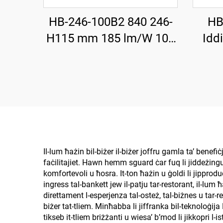
HB-246-100B2 840 246-
HB
H115 mm 185 lm/W 100
Idd
W 18500 lm Illuminatur
H1
LED Għoli Ħajji (UFO)
200W
għall-Bajjiet
Il-lum ħażin bil-biżer il-biżer joffru gamla ta’ benefiċj
faċilitajiet. Hawn hemm sguard ċar fuq li jiddeżinguja
komfortevoli u ħosra. It-ton ħażin u ġoldi li jipprod
ingress tal-bankett jew il-patju tar-restorant, il-lum 
direttament l-esperjenza tal-osteż, tal-biżnes u tar-re
biżer tat-tliem. Minħabba li jiffranka bil-teknoloġija 
tikseb it-tliem briżżanti u wiesa’ b’mod li jikkopri l-