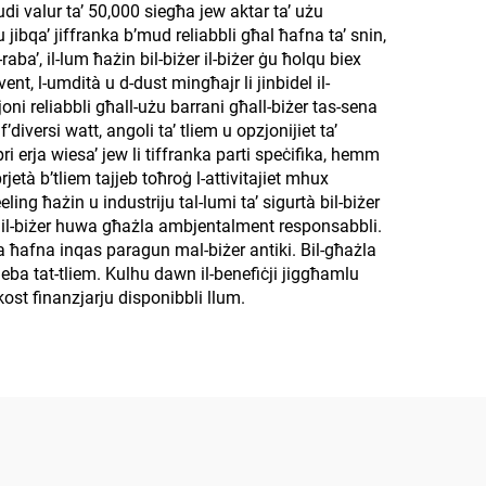
kludi valur ta’ 50,000 siegħa jew aktar ta’ użu
 jibqa’ jiffranka b’mud reliabbli għal ħafna ta’ snin,
-raba’, il-lum ħażin bil-biżer il-biżer ġu ħolqu biex
-vent, l-umdità u d-dust mingħajr li jinbidel il-
oni reliabbli għall-użu barrani għall-biżer tas-sena
’diversi watt, angoli ta’ tliem u opzjonijiet ta’
ri erja wiesa’ jew li tiffranka parti speċifika, hemm
prjetà b’tliem tajjeb toħroġ l-attivitajiet mhux
ling ħażin u industriju tal-lumi ta’ sigurtà bil-biżer
iżer il-biżer huwa għażla ambjentalment responsabbli.
 ħafna inqas paragun mal-biżer antiki. Bil-għażla
jjeba tat-tliem. Kulhu dawn il-benefiċji jiggħamlu
’kost finanzjarju disponibbli llum.