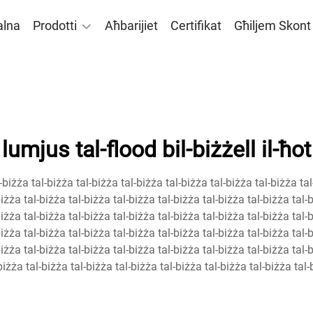
alna
Prodotti
Aħbarijiet
Certifikat
Għiljem Skon
lumjus tal-flood bil-biżżell il-ħot
-biżża tal-biżża tal-biżża tal-biżża tal-biżża tal-biżża tal-biżża ta
biżża tal-biżża tal-biżża tal-biżża tal-biżża tal-biżża tal-biżża tal-
biżża tal-biżża tal-biżża tal-biżża tal-biżża tal-biżża tal-biżża tal-
biżża tal-biżża tal-biżża tal-biżża tal-biżża tal-biżża tal-biżża tal-
biżża tal-biżża tal-biżża tal-biżża tal-biżża tal-biżża tal-biżża tal-
biżża tal-biżża tal-biżża tal-biżża tal-biżża tal-biżża tal-biżża tal-bi