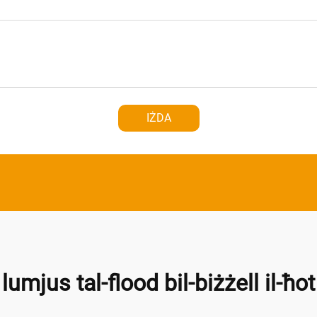
IŻDA
lumjus tal-flood bil-biżżell il-ħot