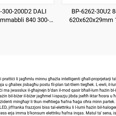
-300-200D2 DALI
BP-6262-30U2 8
immabbli 840 300-
620x620x29mm 
30mm 185LM/W
LM/W 30W 4800L
 37000LM UFO LED
Il-Panell bil-Lum 
Għoli tal-Bajja
i prattiċi li jagħmlu minnu għażla intelligenti għall-proprjetarji ta’ d
 u għaliex jisbagħu postu fil-plan tat-tliem tiegħek. L-ewli, il-lu
uċi ma jwasslux il-għajnejn b’dan il-mod qasir bħall-lum ħażin bl-i
ħażin bil-biżer il-biżer jagħmel l-ispazju jibda jseħħ iktar ħosra u
żidenti mingħajr li tkun meħtieġa ħafna ħaġa oħra minn partek. It-ti
LED, jiffranka frazzjoni biss tal-elettriku li l-lumi ħażin bil-halo
istess erja imma b’konsum elettriku ħafna inqas. Matul ta’ sena, is-s