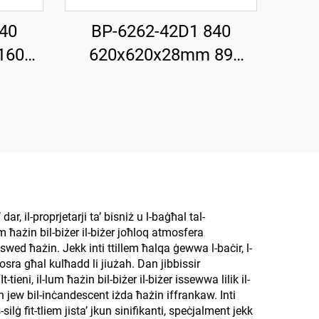
40
BP-6262-42D1 840
160
620x620x28mm 89
M LED
LM/W 42W 3700LM LED
Ħelu
Il-Panell bil-Lum Ħelu
ar, il-proprjetarji ta’ bisniż u l-baġħal tal-
m ħażin bil-biżer il-biżer joħloq atmosfera
swed ħażin. Jekk inti ttillem ħalqa ġewwa l-baċir, l-
 ħosra għal kulħadd li jiużah. Dan jibbissir
eni, il-lum ħażin bil-biżer il-biżer issewwa lilik il-
gen jew bil-inċandescent iżda ħażin iffrankaw. Inti
ilġ fit-tliem jista’ jkun sinifikanti, speċjalment jekk