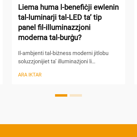
Liema huma l-benefiċji ewlenin
tal-luminarji tal-LED ta’ tip
panel fil-illuminazzjoni
moderna tal-burġu?
Il-ambjenti tal-biżness moderni jitlobu
soluzzjonijiet ta’ illuminażjoni li
jibbilanċjaw l-effiċjenza enerġetika, il-
ARA IKTAR
kumfort vizzwali u l-estetika
professjonali. Minn bejn it-teknoloġiji
differenti ta’ illuminażjoni disponibbli llum,
is-sistemi ta’ luminiżzazzjoni bil-LED
panel ġew id-dgħajfa għall-għażla
preferita għal...