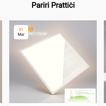
Pariri Prattiċi
31
Mar