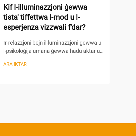
Kif l-illuminazzjoni ġewwa
Għa
tista' tiffettwa l-mod u l-
b's
esperjenza vizzwali f'dar?
biż
Ir-relazzjoni bejn il-luminazzjoni ġewwa u
It-t
l-psikoloġija umana ġewwa ħadu aktar u
komme
aktar rikożniment bħala ażzjoni
għad
ARA IKTAR
ARA 
fundamentali tad-disinn tad-dar li
jgħm
tiffettwa direttament il-benjien tagħmel
flim
ħażina. Il-kwalità, l-intensità, u t-
dawn
temperatura tal-kulur tas-sistemi tal-
id-do
luminazzjoni ġewwa...