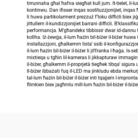
tirrunnaha għal ħafna siegħat kull jum. It-tielet, il-lu
kontinwu. Dan ifisser inqas sostituzzjonijiet, inqas ħ
li huwa partikolarment prezzuż f’loku diffiċli biex jiġu
jittullem il-kundizzjonijiet barrani diffiċli. B’klassifi
performancja. M’għandekx tibbissir dwar id-dannu tal-
kollha. Iż-żewġa, il-lum ħażin bil-biżer il-biżer huwa f
installazzjoni, għalkemm tista’ ssib il-konfigurazzjon
il-lum ħażin bil-biżer il-biżer li jiffranka l-ħaġa. Is-s
mixtieqa u tgħin lil-kameras li jikkapturaw immagini ik
il-biżer, għalkemm il-proprjetà tiegħek tibqa’ sigura
Il-biżer ibbażati fuq il-LED ma jinkludu ebda merk
tal-lum ħażin bil-biżer il-biżer inti tqajjem l-impron
flimkien biex jagħmlu mill-lum ħażin bil-biżer il-biżer