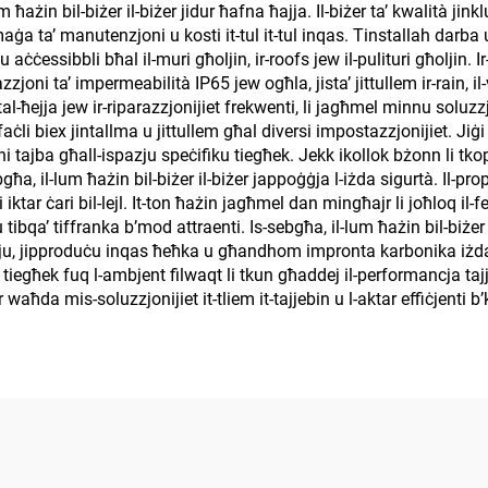
m ħażin bil-biżer il-biżer jidur ħafna ħajja. Il-biżer ta’ kwalità jin
aġa ta’ manutenzjoni u kosti it-tul it-tul inqas. Tinstallah darba u
 aċċessibbli bħal il-muri għoljin, ir-roofs jew il-pulituri għoljin. Ir
kazzjoni ta’ impermeabilità IP65 jew ogħla, jista’ jittullem ir-rain, il
ħejja jew ir-riparazzjonijiet frekwenti, li jagħmel minnu soluzzj
aċli biex jintallma u jittullem għal diversi impostazzjonijiet. Jiġi f
i tajba għall-ispazju speċifiku tiegħek. Jekk ikollok bżonn li tkop
ebgħa, il-lum ħażin bil-biżer il-biżer jappoġġja l-iżda sigurtà. Il-pro
tar ċari bil-lejl. It-ton ħażin jagħmel dan mingħajr li joħloq il-fee
 u tibqa’ tiffranka b’mod attraenti. Is-sebgħa, il-lum ħażin bil-b
urju, jipproduċu inqas ħeħka u għandhom impronta karbonika iżda
ta tiegħek fuq l-ambjent filwaqt li tkun għaddej il-performancja ta
 waħda mis-soluzzjonijiet it-tliem it-tajjebin u l-aktar effiċjenti b