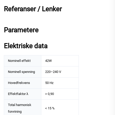
Referanser / Lenker
Parametere
Elektriske data
Nominell effekt
42W
Nominell spenning
220–240 V
Hovedfrekvens
50 Hz
Effektfaktor λ
> 0,90
Total harmonisk
< 15 %
forvrining