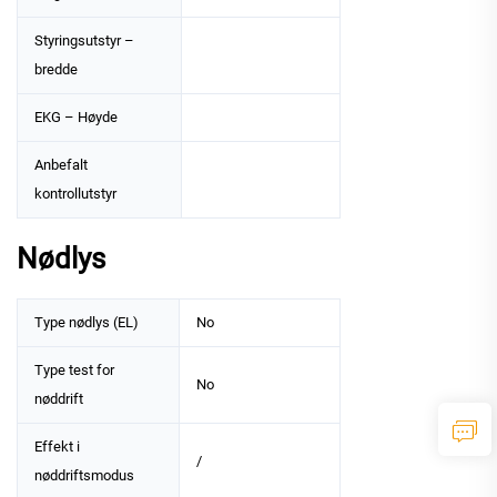
Styringsutstyr –
bredde
EKG – Høyde
Anbefalt
kontrollutstyr
Nødlys
Type nødlys (EL)
No
Type test for
No
nøddrift
Effekt i
/
nøddriftsmodus