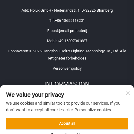
Add: Holux GmbH - Nederlandstr. 1, D-32825 Blomberg
Tlf:
+86 18655113201
E-post:
[email protected]
Mobil:
+49 16097361887
Opphavsrett © 2026 Hangzhou Holux Lighting Technology Co., Ltd. Alle
rettigheter forbeholdes
Personvernpolicy
INFORMASJON
We value your privacy
Registrer deg for å motta vårt ukentlige nyhetsbrev
We use cookies and similar tools to provide our services. If you
don't want to accept all cookies, click Personalize cookies.
Accept all
Send inn