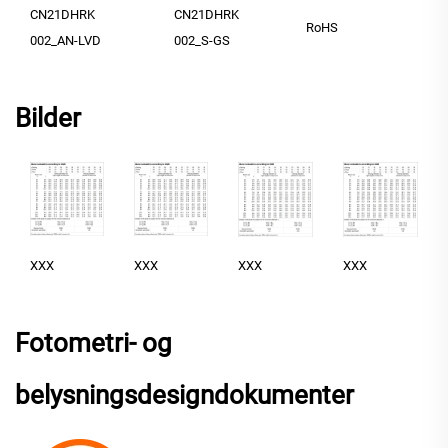
CN21DHRK
CN21DHRK
RoHS
002_AN-LVD
002_S-GS
Bilder
XXX
XXX
XXX
XXX
Fotometri- og
belysningsdesigndokumenter