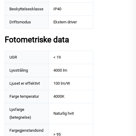
Beskyttelsesklasse
IP40
Driftsmodus
Ekstern driver
Fotometriske data
UGR
< 19
Lysstråling
4000 lm
Ljuset er effektivt
100 lm/W
Farge temperatur
4000K
Lysfarge
Naturlig hvit
(betegnelse)
Fargegjenstandsind
> 95