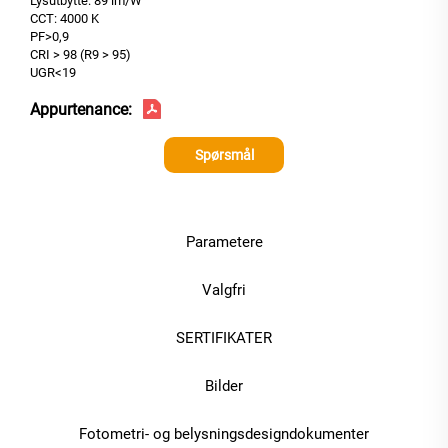
Lysutbytte: 89 lm/W
CCT: 4000 K
PF>0,9
CRI > 98 (R9 > 95)
UGR<19
Appurtenance:
Spørsmål
Parametere
Valgfri
SERTIFIKATER
Bilder
Fotometri- og belysningsdesigndokumenter