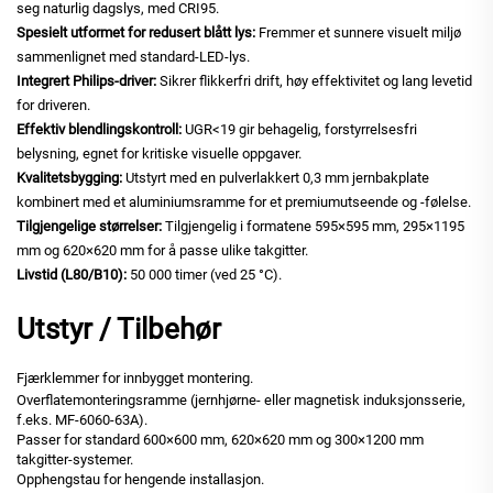
seg naturlig dagslys, med CRI95.
Spesielt utformet for redusert blått lys:
Fremmer et sunnere visuelt miljø
sammenlignet med standard-LED-lys.
Integrert Philips-driver:
Sikrer flikkerfri drift, høy effektivitet og lang levetid
for driveren.
Effektiv blendlingskontroll:
UGR<19 gir behagelig, forstyrrelsesfri
belysning, egnet for kritiske visuelle oppgaver.
Kvalitetsbygging:
Utstyrt med en pulverlakkert 0,3 mm jernbakplate
kombinert med et aluminiumsramme for et premiumutseende og -følelse.
Tilgjengelige størrelser:
Tilgjengelig i formatene 595×595 mm, 295×1195
mm og 620×620 mm for å passe ulike takgitter.
Livstid
(L80/B10):
50 000 timer (ved 25 °C).
Utstyr / Tilbehør
Fjærklemmer for innbygget montering.
Overflatemonteringsramme (jernhjørne- eller magnetisk induksjonsserie,
f.eks. MF-6060-63A).
Passer for standard 600×600 mm, 620×620 mm og 300×1200 mm
takgitter-systemer.
Opphengstau for hengende installasjon.