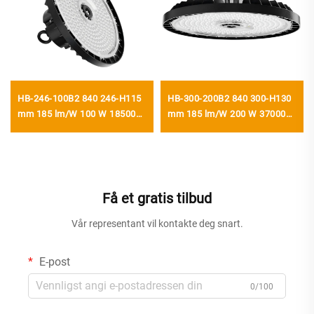
HB-246-100B2 840 246-H115
HB-300-200B2 840 300-H130
mm 185 lm/W 100 W 18500
mm 185 lm/W 200 W 37000
lm UFO LED-høydestrålelys
lm UFO LED-høydestrålelys
Få et gratis tilbud
Vår representant vil kontakte deg snart.
E-post
0/100