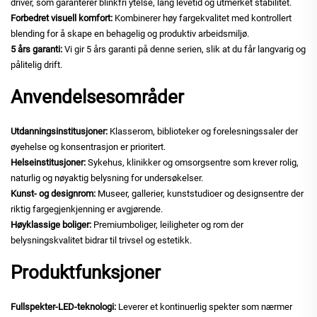
driver, som garanterer blinkfri ytelse, lang levetid og utmerket stabilitet.
Forbedret visuell komfort:
Kombinerer høy fargekvalitet med kontrollert
blending for å skape en behagelig og produktiv arbeidsmiljø.
5 års garanti:
Vi gir 5 års garanti på denne serien, slik at du får langvarig og
pålitelig drift.
Anvendelsesområder
Utdanningsinstitusjoner:
Klasserom, biblioteker og forelesningssaler der
øyehelse og konsentrasjon er prioritert.
Helseinstitusjoner:
Sykehus, klinikker og omsorgsentre som krever rolig,
naturlig og nøyaktig belysning for undersøkelser.
Kunst- og designrom:
Museer, gallerier, kunststudioer og designsentre der
riktig fargegjenkjenning er avgjørende.
Høyklassige boliger:
Premiumboliger, leiligheter og rom der
belysningskvalitet bidrar til trivsel og estetikk.
Produktfunksjoner
Fullspekter-LED-teknologi:
Leverer et kontinuerlig spekter som nærmer