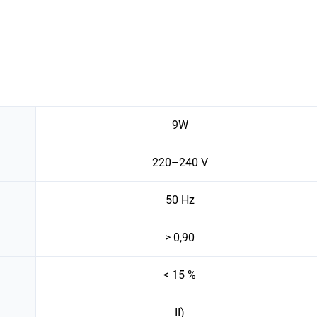
9W
220–240 V
50 Hz
> 0,90
< 15 %
II)