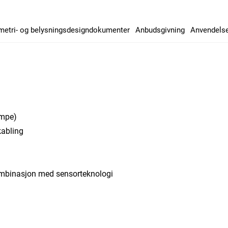
metri- og belysningsdesigndokumenter
Anbudsgivning
Anvendels
ampe)
kabling
kombinasjon med sensorteknologi