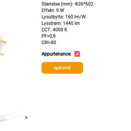
Størrelse (mm): Ф26*602
Effekt: 9 W
Lysutbytte: 160 lm/W
Lysstrøm: 1440 lm
CCT: 4000 K
PF>0,9
CRI>80
Appurtenance:
Spørsmål