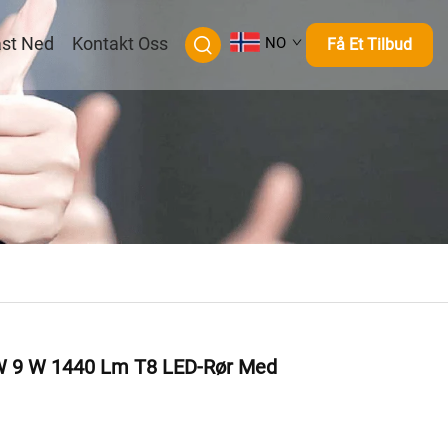
st Ned
Kontakt Oss
NO
Få Et Tilbud
W 9 W 1440 Lm T8 LED-Rør Med