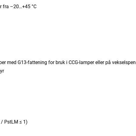
er fra –20…+45 °C
per med G13-fattening for bruk i CCG-lamper eller på vekselspen
yr
 / PstLM ≤ 1)