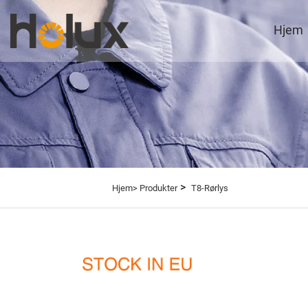
Hjem
>
Hjem>
Produkter
T8-Rørlys