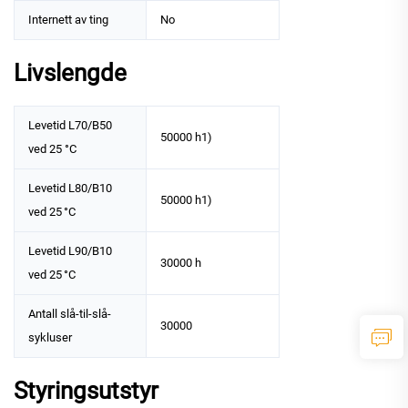
Internett av ting
No
Livslengde
Levetid L70/B50
50000 h1)
ved 25 °C
Levetid L80/B10
50000 h1)
ved 25 °C
Levetid L90/B10
30000 h
ved 25 °C
Antall slå-til-slå-
30000
sykluser
Styringsutstyr