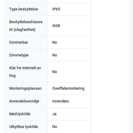
Type beskyttelse
IP65
Beskyttelsesklasse
IK08
IK (slagfasthet)
Dimmerbar
No
Dimmetype
No
Klar for internett av
No
ting
Monteringsplassen
Overflatemontering
Anvendelsesmiljø
Innendørs
Med lyskilde
Ja
Utbyttbar lyskilde
No