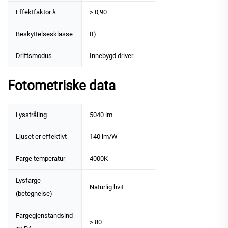
Effektfaktor λ
> 0,90
Beskyttelsesklasse
II)
Driftsmodus
Innebygd driver
Fotometriske data
Lysstråling
5040 lm
Ljuset er effektivt
140 lm/W
Farge temperatur
4000K
Lysfarge
Naturlig hvit
(betegnelse)
Fargegjenstandsind
> 80