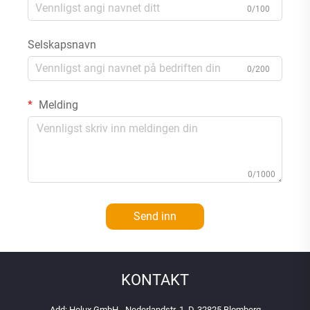
0/100
Selskapsnavn
0/200
Melding
0/1000
Send inn
KONTAKT
Add: Holux GmbH - Nederlandstr. 1, D-32825 Blomberg