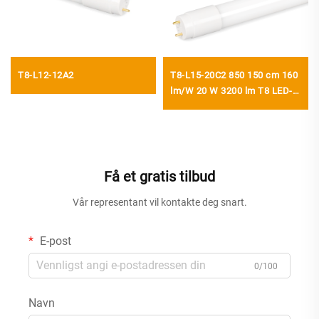
T8-L12-12A2
T8-L15-20C2 850 150 cm 160
lm/W 20 W 3200 lm T8 LED-
rør med startanordning
Få et gratis tilbud
Vår representant vil kontakte deg snart.
E-post
0/100
Navn