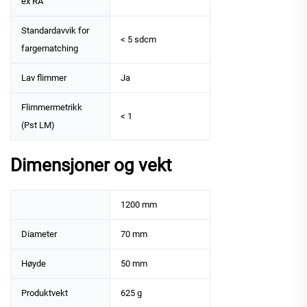
ex RA
Standardavvik for
< 5 sdcm
fargematching
Lav flimmer
Ja
Flimmermetrikk
< 1
(Pst LM)
Dimensjoner og vekt
1200 mm
Diameter
70 mm
Høyde
50 mm
Produktvekt
625 g