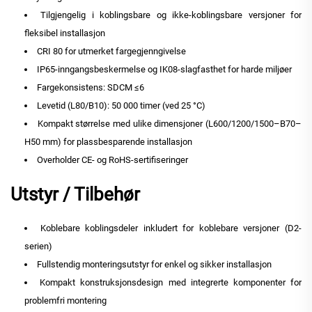
Tilgjengelig i koblingsbare og ikke-koblingsbare versjoner for
fleksibel installasjon
CRI 80 for utmerket fargegjenngivelse
IP65-inngangsbeskermelse og IK08-slagfasthet for harde miljøer
Fargekonsistens: SDCM ≤6
Levetid (L80/B10): 50 000 timer (ved 25 °C)
Kompakt størrelse med ulike dimensjoner (L600/1200/1500–B70–
H50 mm) for plassbesparende installasjon
Overholder CE- og RoHS-sertifiseringer
Utstyr / Tilbehør
Koblebare koblingsdeler inkludert for koblebare versjoner (D2-
serien)
Fullstendig monteringsutstyr for enkel og sikker installasjon
Kompakt konstruksjonsdesign med integrerte komponenter for
problemfri montering