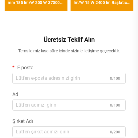
mm 185 lm/W 200 W 37000
lm/W 15 W 2400 lm Başlatıcılı
lm UFO LED Yüksek Tavan
T8 LED Boru
Lambası
Ücretsiz Teklif Alın
Temsilcimiz kısa süre içinde sizinle iletişime geçecektir.
E-posta
0/100
Ad
0/100
Şirket Adı
0/200