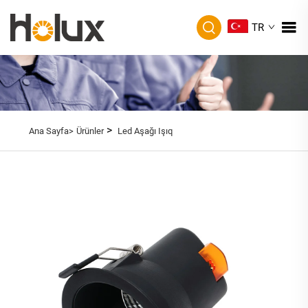
TR
>
Ana Sayfa>
Ürünler
Led Aşağı Işıq