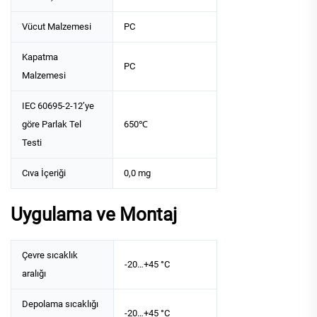
Vücut Malzemesi
PC
Kapatma
PC
Malzemesi
IEC 60695-2-12’ye
göre Parlak Tel
650℃
Testi
Cıva İçeriği
0,0 mg
Uygulama ve Montaj
Çevre sıcaklık
-20…+45 °C
aralığı
Depolama sıcaklığı
-20…+45 °C