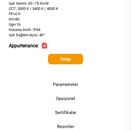
Işık Verimi: 65–75 lm/W
CCT: 3000 K / 3400 K / 4000 K
PF>0.9
Kri>80
Ugr<16
Koruma Sınıfı: IP44
Işık Dağılım Açısı: 40°
Appurtenance:
Sorgu
Parametreler
Opsiyonel
Sertifikalar
Resimler