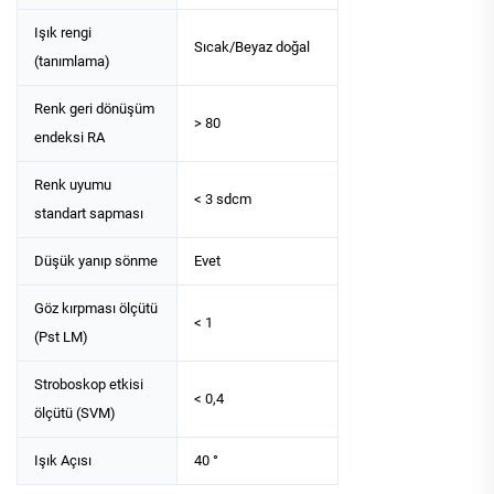
Işık rengi
Sıcak/Beyaz doğal
(tanımlama)
Renk geri dönüşüm
> 80
endeksi RA
Renk uyumu
< 3 sdcm
standart sapması
Düşük yanıp sönme
Evet
Göz kırpması ölçütü
< 1
(Pst LM)
Stroboskop etkisi
< 0,4
ölçütü (SVM)
Işık Açısı
40 °