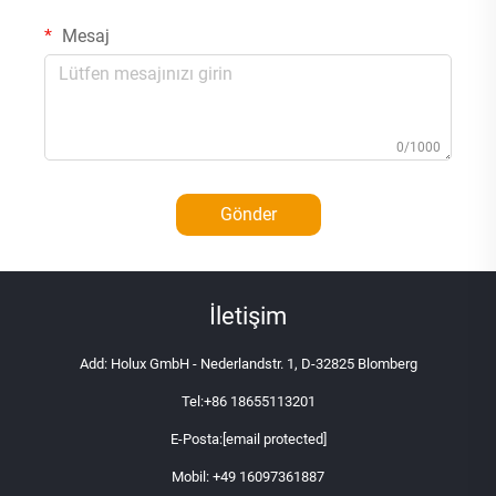
Mesaj
0/1000
Gönder
İletişim
Add: Holux GmbH - Nederlandstr. 1, D-32825 Blomberg
Tel:
+86 18655113201
E-Posta:
[email protected]
Mobil:
+49 16097361887