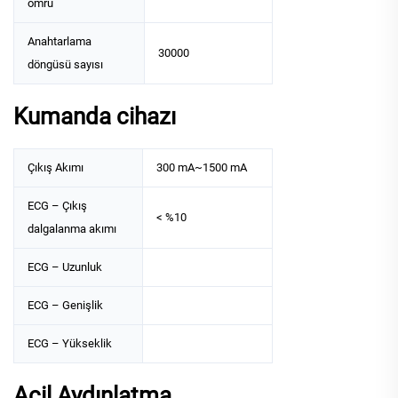
ömrü
Anahtarlama
30000
döngüsü sayısı
Kumanda cihazı
Çıkış Akımı
300 mA~1500 mA
ECG – Çıkış
< %10
dalgalanma akımı
ECG – Uzunluk
ECG – Genişlik
ECG – Yükseklik
Acil Aydınlatma