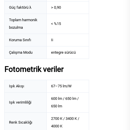
Güç faktörü λ
> 0,90
Toplam harmonik
< %15
bozulma
Koruma Sınıfı
Ii
Çalışma Modu
entegre sürücü
Fotometrik veriler
Işık Akışı
67–75 lm/W
600 lm / 650 lm /
Işık verimliliği
650 lm
2700 K / 3400 K /
Renk Sıcaklığı
4000 K