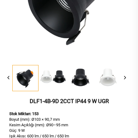
DLF1-4B-9D 2CCT IP44 9 W UGR
Stok Miktarı: 153
Boyut (mm): Ø103 × 90,7 mm
Kesim Açıklığı (mm): Ø90–95 mm
Güç: 9 W
Işık Akısı: 600 lm / 650 lm / 650 lm