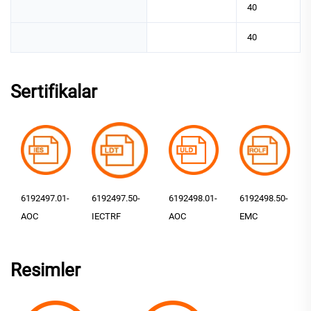
40
40
Sertifikalar
6192497.01-
6192497.50-
6192498.01-
6192498.50-
AOC
IECTRF
AOC
EMC
Resimler