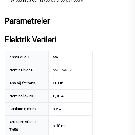
W, 600 lm, 3 CCT (2700 K / 3400 K / 4000 K)
Parametreler
Elektrik Verileri
Anma gücü
9W
Nominal voltaj
220…240 V
Ana ağ frekansı
50 Hz
Nominal akım
0,18 A
Başlangıç akımı
≤ 5 A
Ani akım süresi
≤ 10 ms
Th50