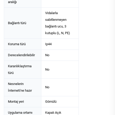
aralığı
Vidalarla
sabitlenmeyen
Bağlantı türü
bağlantı ucu, 3
kutuplu (L, N, PE)
Koruma türü
Ip44
Derecelendirilebilir
No
Karanlıklaştırma
No
türü
Nesnelerin
No
İnterneti'ne hazır
Montaj yeri
Gömülü
Uygulama ortamı
Kapalı Açık