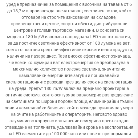
уред е предназначен за помещения с височина на тавана от 6
до 13,7 м и произвежда впечатляващ светлинен поток, който
отговаря на строгите изисквания на складове,
производствени цехове, спортни обекти, дистрибуционни
центрове и големи търговски магазини. В основата си
моделът 180 lm/W използва напреднала LED чип технология,
за да постигне светлинна ефективност от 180 лумена на ват,
което го поставя сред най-ефективните осветителни продукти,
налични на пазара днес. Тази висока ефективност означава,
че всеки консумиран ват електроенергия се преобразува в
максимално количество полезна светлина, значително
намалявайки енергийните загуби и понижавайки
експлоатационните разходи през целия срок на експлоатация
на уреда. Уредът 180 lm/W включва прецизно проектирана
оптична система, която осигурява равномерно разпределение
на светлината по широки подови площи, елиминирайки тъмни
зони и намалявайки блясъка, който може да причинява умора
на очите на работниците и операторите. Неговото здраво
алуминиево корпусно изпълнение осигурява превъзходно
отвеждане на топлината, удължавайки срока на експлоатация
на LED елементите до 100 000 часа или повече при нормални