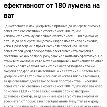
ефективност от 180 лумена на
ват
Единствената и най-убедителна причина да изберете високия
осветител със светлинна ефективност 180 lm/W е
изключителната му енергийна ефективност – 180 лумена на
ват. За да разберете защо тази цифра има такова значение,
нека я разгледаме в практическа перспектива. Всеки
осветителен уред преобразува електрическата енергия в
светлина, но никое преобразуване не е напълно ефективно. По-
старите технологии като металхалидните и натриевите лампи с
високо налягане губят значителна част от подаваната им
енергия под формата на топлина, а не светлина – затова тези
уреди се нагряват силно и все пак изискват висока мощност,
за да осветяват адекватно големи пространства. Високият
осветител със светлинна ефективност 180 lm/W използва ново
поколение LED чипове в комбинация с точно настроен
драйверен контур, за да минимизира загубите на енергия на
всеки етап от процеса на преобразуване. Резултатът е уред,
който произвежда 180 лумена видима светлина от всеки един