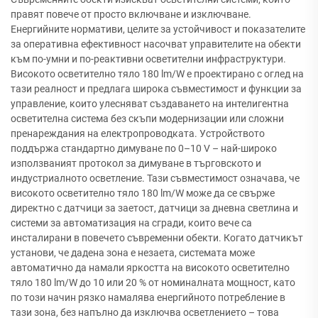
правят повече от просто включване и изключване.
Енергийните нормативи, целите за устойчивост и показателите
за оперативна ефективност насочват управителите на обекти
към по-умни и по-реактивни осветителни инфраструктури.
Високото осветително тяло 180 lm/W е проектирано с оглед на
тази реалност и предлага широка съвместимост и функции за
управление, които улесняват създаването на интелигентна
осветителна система без скъпи модернизации или сложни
пренареждания на електропроводката. Устройството
поддържа стандартно димуване по 0–10 V – най-широко
използваният протокол за димуване в търговското и
индустриалното осветление. Тази съвместимост означава, че
високото осветително тяло 180 lm/W може да се свърже
директно с датчици за заетост, датчици за дневна светлина и
системи за автоматизация на сгради, които вече са
инсталирани в повечето съвременни обекти. Когато датчикът
установи, че дадена зона е незаета, системата може
автоматично да намали яркостта на високото осветително
тяло 180 lm/W до 10 или 20 % от номиналната мощност, като
по този начин рязко намалява енергийното потребление в
тази зона, без напълно да изключва осветлението – това