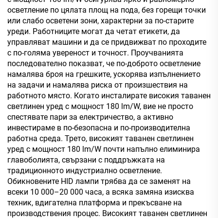
осветление по цялата площ на пода, без горещи точки
или слабо осветени зони, характерни за по-старите
уреди. Работниците могат да четат етикети, да
управляват машини и да се придвижват по проходите
с по-голяма увереност и точност. Проучванията
последователно показват, че по-доброто осветление
намалява броя на грешките, ускорява изпълнението
на задачи и намалява риска от произшествия на
работното място. Когато инсталирате високия таванен
светлинен уред с мощност 180 lm/W, вие не просто
спестявате пари за електричество, а активно
инвестираме в по-безопасна и по-производителна
работна среда. Трето, високият таванен светлинен
уред с мощност 180 lm/W почти напълно елиминира
главоболията, свързани с поддръжката на
традиционното индустриално осветление.
Обикновените HID лампи трябва да се заменят на
всеки 10 000–20 000 часа, а всяка замяна изисква
техник, вдигателна платформа и прекъсване на
производствения процес. Високият таванен светлинен