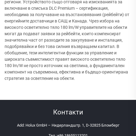
региони. Устройството също отговаря на изискванията за
включване в списъка DLC Premium – сертификация,
необходима за получаване на възстановявания (рейбейти) от
енергийните доставчици в САЩ и Канада. Чрез избора на
високото осветително тяло 180 lm/W управителите на обекти
могат да подават заявки за рейбейти, които компенсират
значителна част от разходите за закупуване и инсталация,
подобрявайки и без това силния възвращаем капитал. В
обобщение, тези интелигентни функции за управление и
широката съвместимост правят високото осветително тяло
180 lm/W не просто източник на светлина, а фундаментален
компонент на съвременна, ефективна и бъдещо-ориентирана
стратегия за осветление на обекти.
Контакти
Add: Holux GmbH – Нидерландштр. 1, D-32825 Бломберг
Тел.:
+86 18655113201