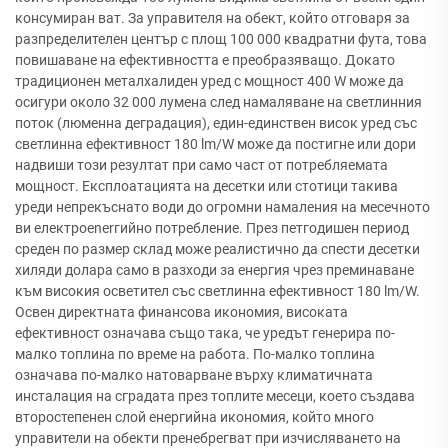
консумиран ват. За управителя на обект, който отговаря за
разпределителен център с площ 100 000 квадратни фута, това
повишаване на ефективността е преобразяващо. Докато
традиционен металхалиден уред с мощност 400 W може да
осигури около 32 000 лумена след намаляване на светлинния
поток (люменна деградация), един-единствен висок уред със
светлинна ефективност 180 lm/W може да постигне или дори
надвиши този резултат при само част от потребляемата
мощност. Експлоатацията на десетки или стотици такива
уреди непрекъснато води до огромни намаления на месечното
ви електроenerгийно потребление. През петгодишен период
среден по размер склад може реалистично да спести десетки
хиляди долара само в разходи за енергия чрез преминаване
към високия осветител със светлинна ефективност 180 lm/W.
Освен директната финансова икономия, високата
ефективност означава също така, че уредът генерира по-
малко топлина по време на работа. По-малко топлина
означава по-малко натоварване върху климатичната
инсталация на сградата през топлите месеци, което създава
второстепенен слой енергийна икономия, който много
управители на обекти пренебрегват при изчисляването на