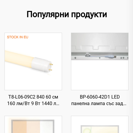
Популярни продукти
T8-L06-09C2 840 60 см
BP-6060-42D1 LED
160 лм/Вт 9 Вт 1440 лм
панелна лампа със задна
T8 LED тръба със стартер
подсветка, 840,
595×595×28 мм, 87 лм/
Вт, 42 Вт, 3650 лм