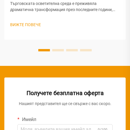
Търговската осветителна среда е преживяла
драматична трансформация през последните години,
като LED панелната осветителна технология се е
наложила като доминиращ избор за големи бизнес
ВИЖТЕ ПОВЕЧЕ
проекти. Този преход представлява нещо повече от
модна тенденция — той сигнализира...
Получете безплатна оферта
Нашият представител ще се свърже с вас скоро.
Имейл
0/100