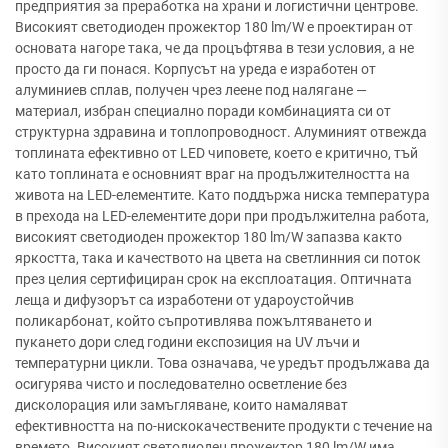
предприятия за преработка на храни и логистични центрове.
Високият светодиоден прожектор 180 lm/W е проектиран от
основата нагоре така, че да процъфтява в тези условия, а не
просто да ги понася. Корпусът на уреда е изработен от
алуминиев сплав, получен чрез леене под налягане —
материал, избран специално поради комбинацията си от
структурна здравина и топлопроводност. Алуминият отвежда
топлината ефективно от LED чиповете, което е критично, тъй
като топлината е основният враг на продължителността на
живота на LED-елементите. Като поддържа ниска температура
в прехода на LED-елементите дори при продължителна работа,
високият светодиоден прожектор 180 lm/W запазва както
яркостта, така и качеството на цвета на светлинния си поток
през целия сертифициран срок на експлоатация. Оптичната
леща и дифузорът са изработени от удароустойчив
поликарбонат, който съпротивлява пожълтяването и
пукането дори след години експозиция на UV лъчи и
температурни цикли. Това означава, че уредът продължава да
осигурява чисто и последователно осветление без
дисколорация или замъгляване, които намаляват
ефективността на по-нискокачествените продукти с течение на
времето. Високият светодиоден прожектор 180 lm/W има