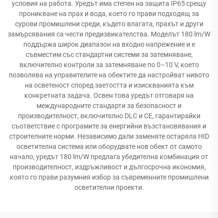
условия на работа. Уредът има степен на защита IP65 срещу
проникване на прах и вода, което го прави подходящ за
сурови промишлени среди, където влагата, прахът и други
замърсявания са чести предизвикателства. Моделът 180 lm/W
поддържа широк диапазон на входно напрежение и е
съвместим със стандартни системи за затемняване,
включително контроли за затемняване по 0–10 V, което
позволява на управителите на обектите да настройват нивото
на осветеност според заетостта и изискванията към
конкретната задача. Освен това уредът отговаря на
международните стандарти за безопасност и
производителност, включително DLC и CE, гарантирайки
съответствие с програмите за енергийни възстановявания и
строителните норми. Независимо дали заменяте остаряла HID
осветителна система или оборудвате нов обект от самото
начало, уредът 180 lm/W предлага убедителна комбинация от
производителност, издръжливост и дългосрочна икономия,
която го прави разумния избор за съвременните промишлени
осветителни проекти.