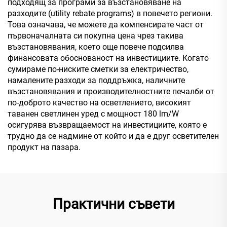
подходящ за програми за възстановяване на
разходите (utility rebate programs) в повечето региони.
Това означава, че можете да компенсирате част от
първоначалната си покупна цена чрез такива
възстановявания, което още повече подсилва
финансовата обоснованост на инвестициите. Когато
сумираме по-ниските сметки за електричество,
намалените разходи за поддръжка, наличните
възстановявания и производителностните печалби от
по-доброто качество на осветлението, високият
таванен светлинен уред с мощност 180 lm/W
осигурява възвращаемост на инвестициите, която е
трудно да се надмине от който и да е друг осветителен
продукт на пазара.
Практични съвети