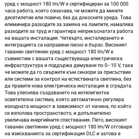
уред с мощност 180 lm/W е сертифициран за 100 000
часа работа, което означава, че можете да минете
десетилетие или повече, без да докоснете уреда. Това
елиминира разходите за замяна на лампите, намалява
разходите за труд и гарантира непрекъснатата работа
на вашата инсталация. Четвърто, инсталирането и
интеграцията са направени лесно и бързо. Високият
таванен светлинен уред с мощност 180 lm/W е
съвместим с вашата съществуваща електрическа
инфраструктура и поддържа димуване по 0–10 V, така
че можете да го свържете към сензори за присъствие
или системи за контрол на естествената светлина, без
да правите нова електрическа инсталация в сградата.
Това улеснява създаването на интелигентна
осветителна система, която автоматично регулира
изходната мощност в зависимост от начина, по който
се използва пространството, и допълнително
увеличава енергийните спестявания. Пето, високият
таванен светлинен уред с мощност 180 lm/W отговаря
на изискванията за сертификация DLC и затова е