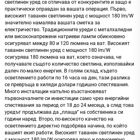
светлинен уред се отличава от конкурентите и защо е
практически оправдан за вашата операция. Първо,
високият таванен светлинен уред с мощност 180 lm/W
значително намалява вашата сметка за
електричество. Традиционните уреди с металхалидни
или високонапрежени натриеви лампи обикновено
осигуряват между 80 и 120 люмена на ват. Високият
таванен светлинен уред с мощност 180 lm/W
осигурява 180 люмена на ват, което означава, че
получавате същото количество светлина, използвайки
далеч по-малко енергия. В голям склад, където
осветлението работи по 16 часа на ден, тази разлика
се превръща в хиляди долари годишно спестявания.
Много инсталации напълно възстановяват
първоначалните си инвестиции само чрез енергийни
спестявания за период от 18 до 24 месеца, а след това
уредът продължава да „плаща“ на собственика си
години наред. Второ, по-високото качество на
осветлението директно подобрява начина, по който
вашият екип работи. Високият таванен светлинен уред
с мощност 180 lm/W осигурява ярко и равномерно