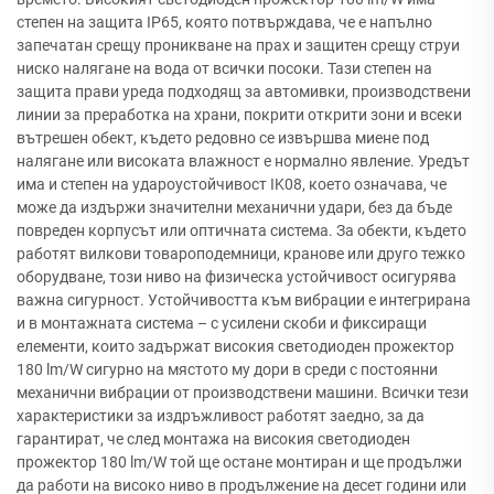
степен на защита IP65, която потвърждава, че е напълно
запечатан срещу проникване на прах и защитен срещу струи
ниско налягане на вода от всички посоки. Тази степен на
защита прави уреда подходящ за автомивки, производствени
линии за преработка на храни, покрити открити зони и всеки
вътрешен обект, където редовно се извършва миене под
налягане или високата влажност е нормално явление. Уредът
има и степен на удароустойчивост IK08, което означава, че
може да издържи значителни механични удари, без да бъде
повреден корпусът или оптичната система. За обекти, където
работят вилкови товароподемници, кранове или друго тежко
оборудване, този ниво на физическа устойчивост осигурява
важна сигурност. Устойчивостта към вибрации е интегрирана
и в монтажната система – с усилени скоби и фиксиращи
елементи, които задържат високия светодиоден прожектор
180 lm/W сигурно на мястото му дори в среди с постоянни
механични вибрации от производствени машини. Всички тези
характеристики за издръжливост работят заедно, за да
гарантират, че след монтажа на високия светодиоден
прожектор 180 lm/W той ще остане монтиран и ще продължи
да работи на високо ниво в продължение на десет години или