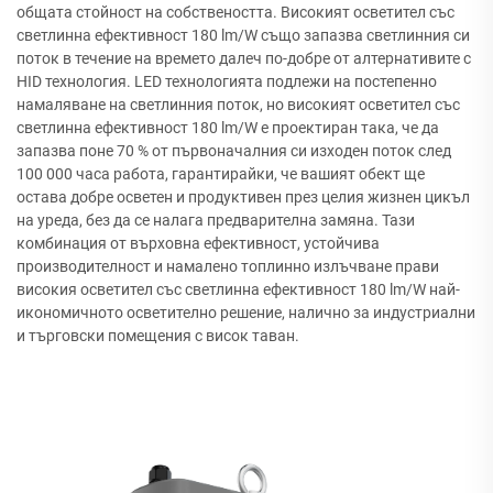
общата стойност на собствеността. Високият осветител със
светлинна ефективност 180 lm/W също запазва светлинния си
поток в течение на времето далеч по-добре от алтернативите с
HID технология. LED технологията подлежи на постепенно
намаляване на светлинния поток, но високият осветител със
светлинна ефективност 180 lm/W е проектиран така, че да
запазва поне 70 % от първоначалния си изходен поток след
100 000 часа работа, гарантирайки, че вашият обект ще
остава добре осветен и продуктивен през целия жизнен цикъл
на уреда, без да се налага предварителна замяна. Тази
комбинация от върховна ефективност, устойчива
производителност и намалено топлинно излъчване прави
високия осветител със светлинна ефективност 180 lm/W най-
икономичното осветително решение, налично за индустриални
и търговски помещения с висок таван.