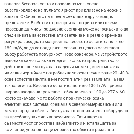
запазва безопасността и позволява мигновено
възстановяване на пълната яркост при влизане на човек в
зоната. Събирането на дневна светлина е друго мощно
приложение. В обекти с прозорци на покрива или големи
прозорци датчикът за дневна светлина може непрекъснато да
следи нивата на естествената светлина и в реално време да
регулира изходната мощност на високото осветително тяло
180 lm/W, за да се поддържа постоянна целева осветеност
върху работната повърхност. Това означава, че устройството
използва само толкова енергия, колкото пространството
действително има нужда в дадения момент, което може да
намали енергийното потребление за осветление с още 20–40 %,
освен спестяванията, вече постигнати чрез замяната на HID
технологията. Високото осветително тяло 180 lm/W приема
широко входно напрежение – обикновено от 100 до 277 V AC,
което означава, че то работи с практически всяка
електрическа система, срещана в северноамерикански или
международни обекти, без нужда от допълнително оборудване
за преобразуване на напрежението. Тази широка
съвместимост опростява набавянето и инсталацията за
компании, управляващи множество обекти в различни