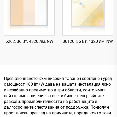
6262, 36 Вт, 4320 лм, NW
30120, 36 Вт, 4320 лм, NW
Превключването към високия таванен светлинен уред
с мощност 180 lm/W дава на вашата инсталация ясно
и незабавно предимство в три области, които имат
най-голямо значение за всеки бизнес: енергийните
разходи, производителността на работниците и
дългосрочните спестявания от поддръжка. По-долу е
прост и ясен преглед на причините, поради които този