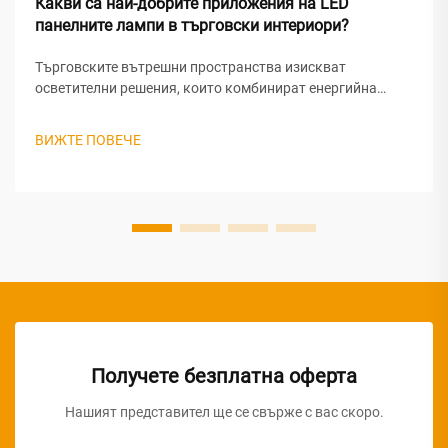
Какви са най-добрите приложения на LED
панелните лампи в търговски интериори?
Търговските вътрешни пространства изискват
осветителни решения, които комбинират енергийна
ефективност, равномерно осветление и естетическа
привлекателност. Технологията на LED панелни
ВИЖТЕ ПОВЕЧЕ
светлини се е наложила като предпочитан избор за
модерните търговски среди, предлагайки превъзходна
производителност...
Получете безплатна оферта
Нашият представител ще се свърже с вас скоро.