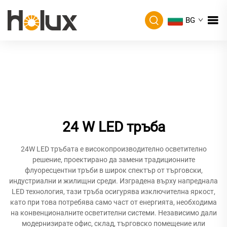
BG
24 W LED тръба
24W LED тръбата е високопроизводително осветително
решение, проектирано да замени традиционните
флуоресцентни тръби в широк спектър от търговски,
индустриални и жилищни среди. Изградена върху напреднала
LED технология, тази тръба осигурява изключителна яркост,
като при това потребява само част от енергията, необходима
на конвенционалните осветителни системи. Независимо дали
модернизирате офис, склад, търговско помещение или