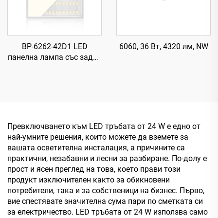
BP-6262-42D1 LED
6060, 36 Вт, 4320 лм, NW
панелна лампа със задна
подсветка, 840,
620×620×28 мм, 89 лм/
Вт, 42 Вт, 3700 лм
Превключването към LED тръбата от 24 W е едно от
най-умните решения, които можете да вземете за
вашата осветителна инсталация, а причините са
практични, незабавни и лесни за разбиране. По-долу е
прост и ясен преглед на това, което прави този
продукт изключителен както за обикновени
потребители, така и за собственици на бизнес. Първо,
вие спестявате значителна сума пари по сметката си
за електричество. LED тръбата от 24 W използва само