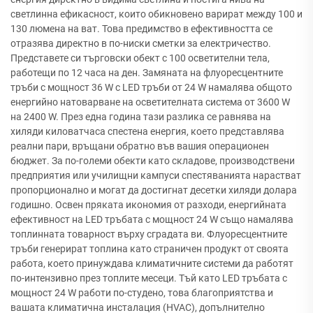
светлинна ефикасност, които обикновено варират между 100 и
130 люмена на ват. Това предимство в ефективността се
отразява директно в по-ниски сметки за електричество.
Представете си търговски обект с 100 осветителни тела,
работещи по 12 часа на ден. Замяната на флуоресцентните
тръби с мощност 36 W с LED тръби от 24 W намалява общото
енергийно натоварване на осветителната система от 3600 W
на 2400 W. През една година тази разлика се равнява на
хиляди киловатчаса спестена енергия, което представлява
реални пари, връщани обратно във вашия операционен
бюджет. За по-големи обекти като складове, производствени
предприятия или училищни кампуси спестяванията нарастват
пропорционално и могат да достигнат десетки хиляди долара
годишно. Освен пряката икономия от разходи, енергийната
ефективност на LED тръбата с мощност 24 W също намалява
топлинната товарност върху сградата ви. Флуоресцентните
тръби генерират топлина като страничен продукт от своята
работа, което принуждава климатичните системи да работят
по-интензивно през топлите месеци. Тъй като LED тръбата с
мощност 24 W работи по-студено, това благоприятства и
вашата климатична инсталация (HVAC), допълнително