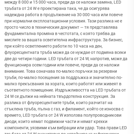
между 8 000 и 15 000 часа, преди да се наложи замяна, LED
тръбата от 24 W е проектирана така, че да осигурява
надеждна работа в продължение на 30 000 часа или повече
при нормални експлоатационни условия. Тази разлика не е
просто число в техническия документ — тя представлява
фундаментална промяна в честотата, с която трябва да
мислите за вашата осветителна инфраструктура. За бизнес,
при който осветлението работи по 10 часа на ден,
флуоресцентната тръба може да се нуждае от подмяна всеки
две до четири години. LED тръбата от 24 W, напротив, може да
функционира осем години или повече, преди да се наложи
внимание. Това означава по-малко поръчки за резервни
тръби, по-малко посещения за поддръжка и значително по-
малко прекъсвания за хората, които работят или живеят в
съответното помещение. Издръжливостта на LED тръбата от
24 W се дължи на нейната твърдотелна конструкция. За
разлика от флуоресцентните тръби, които разчитат на
стъклена тръба, пълна с газ, и филамент, който се износва с
времето, LED тръбата от 24 W използва полупроводникови
диоди, които нямат подвижни части и нямат крехки
компоненти, уязвими към вибрации или удар. Това прави LED
тръбата от 24 W значително по-устойчива към физически