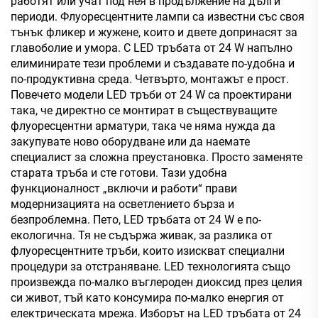
работят или учат под нея в продължение на дълги
периоди. Флуоресцентните лампи са известни със своя
тънък фликер и жужене, които и двете допринасят за
главоболие и умора. С LED тръбата от 24 W напълно
елиминирате тези проблеми и създавате по-удобна и
по-продуктивна среда. Четвърто, монтажът е прост.
Повечето модели LED тръби от 24 W са проектирани
така, че директно се монтират в съществуващите
флуоресцентни арматури, така че няма нужда да
закупувате ново оборудване или да наемате
специалист за сложна преустановка. Просто заменяте
старата тръба и сте готови. Тази удобна
функционалност „включи и работи“ прави
модернизацията на осветлението бърза и
безпроблемна. Пето, LED тръбата от 24 W е по-
екологична. Тя не съдържа живак, за разлика от
флуоресцентните тръби, които изискват специални
процедури за отстраняване. LED технологията също
произвежда по-малко въглероден диоксид през целия
си живот, тъй като консумира по-малко енергия от
електрическата мрежа. Изборът на LED тръбата от 24