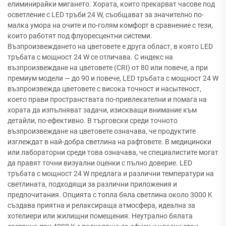
елиминирайки мигането. Хората, които прекарват часове под
осветление с LED тръби 24 W, съобщават за значително по-
малка умора на очите и по-голям комфорт в сравнение с тези,
които работят под флуоресцентни системи.
Възпроизвеждането на цветовете е друга област, в която LED
тръбата с мощност 24 W се отличава. С индекс на
възпроизвеждане на цветовете (CRI) от 80 или повече, а при
премиум модели — до 90 и повече, LED тръбата с мощност 24 W
възпроизвежда цветовете с висока точност и насытеност,
което прави пространствата по-привлекателни и помага на
хората да изпълняват задачи, изискващи внимание към
детайли, по-ефективно. В търговски среди точното
възпроизвеждане на цветовете означава, че продуктите
изглеждат в най-добра светлина на рафтовете. В медицински
или лабораторни среди това означава, че специалистите могат
да правят точни визуални оценки с пълно доверие. LED
тръбата с мощност 24 W предлага и различни температури на
светлината, подходящи за различни приложения и
предпочитания. Опцията с топла бяла светлина около 3000 K
създава приятна и релаксираща атмосфера, идеална за
хотелиери или жилищни помещения. Неутрално бялата