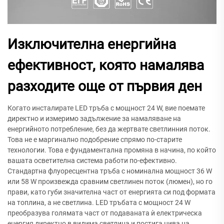
Изключителна енергийна
ефективност, която намалява
разходите още от първия ден
Когато инсталирате LED тръба с мощност 24 W, вие поемате
директно и измеримо задължение за намаляване на
енергийното потребление, без да жертвате светлинния поток.
Това не е маргинално подобрение спрямо по-старите
технологии. Това е фундаментална промяна в начина, по който
вашата осветителна система работи по-ефективно.
Стандартна флуоресцентна тръба с номинална мощност 36 W
или 58 W произвежда сравним светлинен поток (люмен), но го
прави, като губи значителна част от енергията си под формата
на топлина, а не светлина. LED тръбата с мощност 24 W
преобразува голямата част от подаваната ѝ електрическа
енергия директно в видима светлина и постига нива на