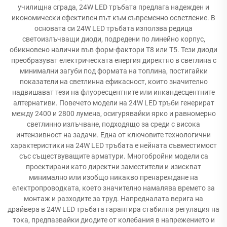
училищна сграда, 24W LED тръбата предлага надежден и
икономически ефективен път към съвременно осветление. В
основата си 24W LED тръбата използва редица
светоизлъчващи диоди, подредени по линейно корпус,
обикновено налични във форм-фактори T8 или T5. Тези диоди
преобразуват електрическата енергия директно в светлина с
минимални загуби под формата на топлина, постигайки
показатели на светлинна ефикасност, които значително
надвишават тези на флуоресцентните или инкандесцентните
алтернативи. Повечето модели на 24W LED тръби генерират
между 2400 и 2800 лумена, осигурявайки ярко и равномерно
светлинно излъчване, подходящо за среди с висока
интензивност на задачи. Една от ключовите технологични
характеристики на 24W LED тръбата е нейната съвместимост
със съществуващите арматури. Многобройни модели са
проектирани като директни заместители и изискват
минимално или изобщо никакво пренареждане на
електропроводката, което значително намалява времето за
монтаж и разходите за труд. Напредналата верига на
драйвера в 24W LED тръбата гарантира стабилна регулация на
тока, предпазвайки диодите от колебания в напрежението и