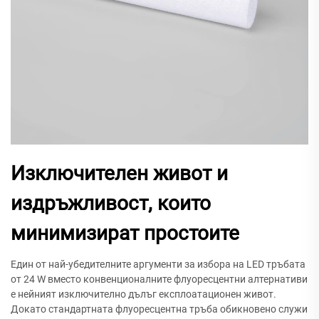
Изключителен живот и
издръжливост, които
минимизират простоите
Един от най-убедителните аргументи за избора на LED тръбата
от 24 W вместо конвенционалните флуоресцентни алтернативи
е нейният изключително дълъг експлоатационен живот.
Докато стандартната флуоресцентна тръба обикновено служи