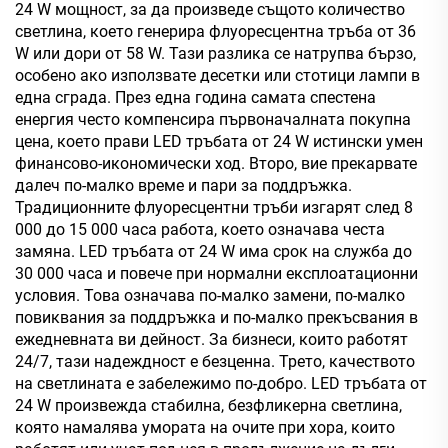
24 W мощност, за да произведе същото количество
светлина, което генерира флуоресцентна тръба от 36
W или дори от 58 W. Тази разлика се натрупва бързо,
особено ако използвате десетки или стотици лампи в
една сграда. През една година самата спестена
енергия често компенсира първоначалната покупна
цена, което прави LED тръбата от 24 W истински умен
финансово-икономически ход. Второ, вие прекарвате
далеч по-малко време и пари за поддръжка.
Традиционните флуоресцентни тръби изгарят след 8
000 до 15 000 часа работа, което означава честа
замяна. LED тръбата от 24 W има срок на служба до
30 000 часа и повече при нормални експлоатационни
условия. Това означава по-малко замени, по-малко
повиквания за поддръжка и по-малко прекъсвания в
ежедневната ви дейност. За бизнеси, които работят
24/7, тази надеждност е безценна. Трето, качеството
на светлината е забележимо по-добро. LED тръбата от
24 W произвежда стабилна, безфликерна светлина,
която намалява умората на очите при хора, които