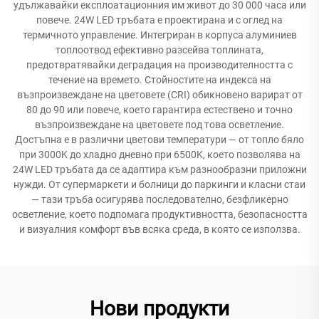
удължавайки експлоатационния им живот до 30 000 часа или
повече. 24W LED тръбата е проектирана и с оглед на
термичното управление. Интегриран в корпуса алуминиев
топлоотвод ефективно разсейва топлината,
предотвратявайки деградация на производителността с
течение на времето. Стойностите на индекса на
възпроизвеждане на цветовете (CRI) обикновено варират от
80 до 90 или повече, което гарантира естествено и точно
възпроизвеждане на цветовете под това осветление.
Достъпна е в различни цветови температури — от топло бяло
при 3000K до хладно дневно при 6500K, което позволява на
24W LED тръбата да се адаптира към разнообразни приложни
нужди. От супермаркети и болници до паркинги и класни стаи
— тази тръба осигурява последователно, безфликерно
осветление, което подпомага продуктивността, безопасността
и визуалния комфорт във всяка среда, в която се използва.
Нови продукти