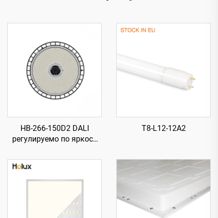
HB-266-150D2 DALI
T8-L12-12A2
регулируемо по яркост
840 266-H120 мм 185 лм/
Вт 150 Вт 27750 лм UFO
LED високомонтажно
осветление