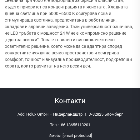
светлина при 4000 K е подходяща за офиси и класни стаи,
където приоритет са концентрацията и яснотата. Хладната
дневна светлина при 5000–6500 K осигурява ясна и
стимулираща светлина, предпочитана в работилници,
складове и здравни заведения. Тази универсалност означава,
че LED тръбата с мощност 24 W не е компромисно решение
„едно за всички“. Това е гъвкаво и висококачествено
осветително решение, което може да се адаптира според
конкретните нужди на всяко пространство и осигурява
комфорт, точност и визуална производителност, подкрепящи
хората, които разчитат на него всеки ден.
Контакти
Add: Holux GmbH – Нидерландштр. 1, D-32825 Бломберг
Тел.:
+86 18655113201
Имейл:
[email protected]