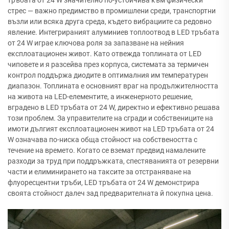
стрес — важно предимство в промишлени среди, транспортни
възли или всяка друга среда, където вибрациите са редовно
явление. Интегрираният алуминиев топлоотвод в LED тръбата
от 24 W играе ключова роля за запазване на нейния
експлоатационен живот. Като отвежда топлината от LED
чиповете и я разсейва през корпуса, системата за термичен
контрол поддържа диодите в оптималния им температурен
диапазон. Топлината е основният враг на продължителността
на живота на LED-елементите, а инженерното решение,
вградено в LED тръбата от 24 W, директно и ефективно решава
този проблем. За управителите на сгради и собствениците на
имоти дългият експлоатационен живот на LED тръбата от 24
W означава по-ниска обща стойност на собствеността с
течение на времето. Когато се вземат предвид намалените
разходи за труд при поддръжката, спестяванията от резервни
части и елиминирането на таксите за отстраняване на
флуоресцентни тръби, LED тръбата от 24 W демонстрира
своята стойност далеч зад предварителната й покупна цена.