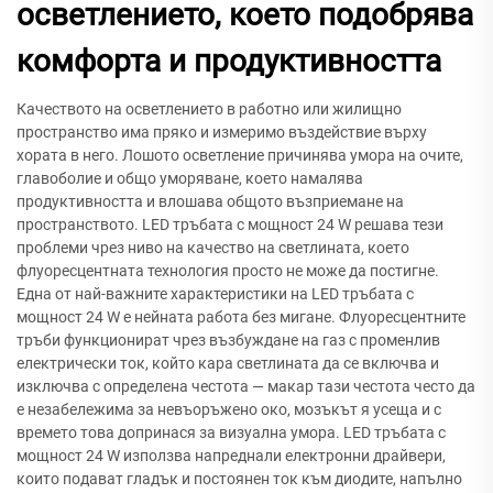
осветлението, което подобрява
комфорта и продуктивността
Качеството на осветлението в работно или жилищно
пространство има пряко и измеримо въздействие върху
хората в него. Лошото осветление причинява умора на очите,
главоболие и общо уморяване, което намалява
продуктивността и влошава общото възприемане на
пространството. LED тръбата с мощност 24 W решава тези
проблеми чрез ниво на качество на светлината, което
флуоресцентната технология просто не може да постигне.
Една от най-важните характеристики на LED тръбата с
мощност 24 W е нейната работа без мигане. Флуоресцентните
тръби функционират чрез възбуждане на газ с променлив
електрически ток, който кара светлината да се включва и
изключва с определена честота — макар тази честота често да
е незабележима за невъоръжено око, мозъкът я усеща и с
времето това допринася за визуална умора. LED тръбата с
мощност 24 W използва напреднали електронни драйвери,
които подават гладък и постоянен ток към диодите, напълно