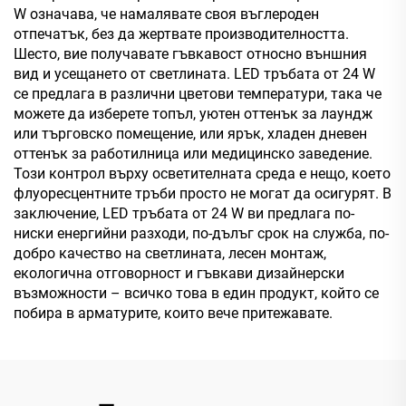
W означава, че намалявате своя въглероден
отпечатък, без да жертвате производителността.
Шесто, вие получавате гъвкавост относно външния
вид и усещането от светлината. LED тръбата от 24 W
се предлага в различни цветови температури, така че
можете да изберете топъл, уютен оттенък за лаундж
или търговско помещение, или ярък, хладен дневен
оттенък за работилница или медицинско заведение.
Този контрол върху осветителната среда е нещо, което
флуоресцентните тръби просто не могат да осигурят. В
заключение, LED тръбата от 24 W ви предлага по-
ниски енергийни разходи, по-дълъг срок на служба, по-
добро качество на светлината, лесен монтаж,
екологична отговорност и гъвкави дизайнерски
възможности – всичко това в един продукт, който се
побира в арматурите, които вече притежавате.