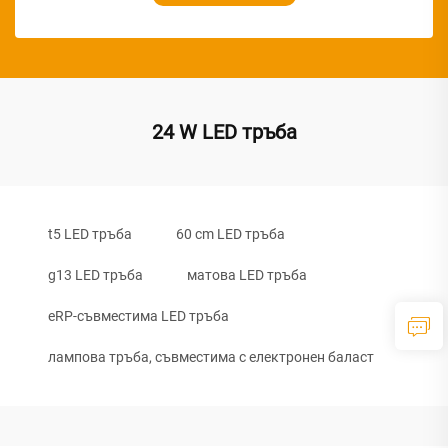
24 W LED тръба
t5 LED тръба
60 cm LED тръба
g13 LED тръба
матова LED тръба
eRP-съвместима LED тръба
лампова тръба, съвместима с електронен баласт