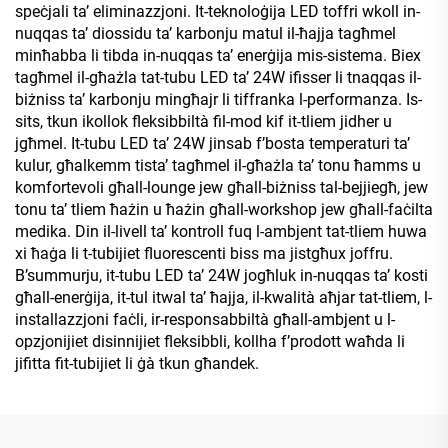
speċjali ta’ eliminazzjoni. It-teknoloġija LED toffri wkoll in-
nuqqas ta’ diossidu ta’ karbonju matul il-ħajja tagħmel
minħabba li tibda in-nuqqas ta’ enerġija mis-sistema. Biex
tagħmel il-għażla tat-tubu LED ta’ 24W ifisser li tnaqqas il-
biżniss ta’ karbonju mingħajr li tiffranka l-performanza. Is-
sits, tkun ikollok fleksibbiltà fil-mod kif it-tliem jidher u
jgħmel. It-tubu LED ta’ 24W jinsab f’bosta temperaturi ta’
kulur, għalkemm tista’ tagħmel il-għażla ta’ tonu ħamms u
komfortevoli għall-lounge jew għall-biżniss tal-bejjiegħ, jew
tonu ta’ tliem ħażin u ħażin għall-workshop jew għall-faċilta
medika. Din il-livell ta’ kontroll fuq l-ambjent tat-tliem huwa
xi ħaġa li t-tubijiet fluorescenti biss ma jistgħux joffru.
B’summurju, it-tubu LED ta’ 24W jogħluk in-nuqqas ta’ kosti
għall-enerġija, it-tul itwal ta’ ħajja, il-kwalità aħjar tat-tliem, l-
installazzjoni faċli, ir-responsabbiltà għall-ambjent u l-
opzjonijiet disinnijiet fleksibbli, kollha f’prodott waħda li
jifitta fit-tubijiet li ġà tkun għandek.