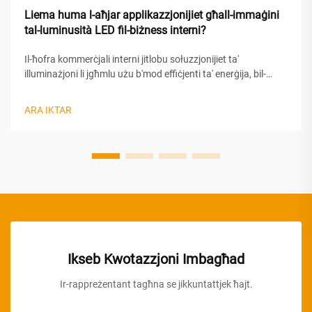
Liema huma l-aħjar applikazzjonijiet għall-immaġini
tal-luminusità LED fil-biżness interni?
Il-ħofra kommerċjali interni jitlobu sołuzzjonijiet ta'
illuminażjoni li jgħmlu użu b'mod effiċjenti ta' enerġija, bil-
illuminażjoni uniformi u bil-bellezza estetika. It-teknoloġija tal-
lampadi tal-pannel LED ġiet iddeżvelata bħala l-għażla
ARA IKTAR
preferita għall-ambjenti kommerċjali moderni, biżda offri
prestazzjoni superjuri...
Ikseb Kwotazzjoni Imbagħad
Ir-rappreżentant tagħna se jikkuntattjek ħajt.