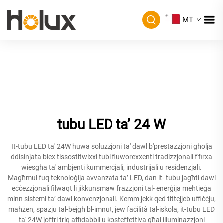
MT
tubu LED ta’ 24 W
It-tubu LED ta' 24W huwa soluzzjoni ta' dawl b'prestazzjoni għolja
ddisinjata biex tissostitwixxi tubi fluworexxenti tradizzjonali f'firxa
wiesgħa ta' ambjenti kummerċjali, industrijali u residenzjali.
Magħmul fuq teknoloġija avvanzata taʼ LED, dan it- tubu jagħti dawl
eċċezzjonali filwaqt li jikkunsmaw frazzjoni tal- enerġija meħtieġa
minn sistemi taʼ dawl konvenzjonali. Kemm jekk qed tittejjeb uffiċċju,
maħżen, spazju tal-bejgħ bl-imnut, jew faċilità tal-iskola, it-tubu LED
ta' 24W joffri triq affidabbli u kosteffettiva għal illuminazzjoni