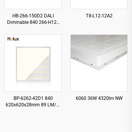
HB-266-150D2 DALI
T8-L12-12A2
Dimmable 840 266-H120
mm 185 lm/W 150 W
27750 lm Illuminatur LED
Għoli Ħajji (UFO) għall-
Bajjiet
BP-6262-42D1 840
6060 36W 4320lm NW
620x620x28mm 89 LM/W
42W 3700LM LED Il-Panell
bil-Lum Ħelu