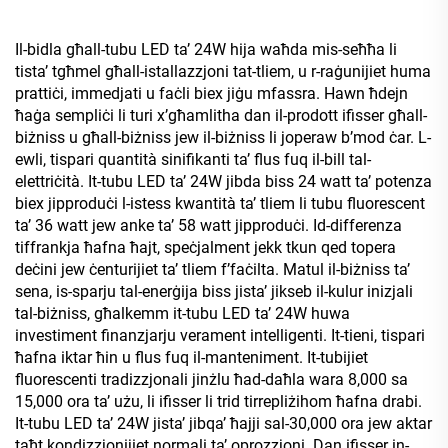
Il-bidla għall-tubu LED ta’ 24W hija waħda mis-seħħa li
tista’ tgħmel għall-istallazzjoni tat-tliem, u r-raġunijiet huma
prattiċi, immedjati u faċli biex jiġu mfassra. Hawn ħdejn
ħaġa sempliċi li turi x’għamlitha dan il-prodott ifisser għall-
biżniss u għall-biżniss jew il-biżniss li joperaw b’mod ċar. L-
ewli, tispari quantità sinifikanti ta’ flus fuq il-bill tal-
elettriċità. It-tubu LED ta’ 24W jibda biss 24 watt ta’ potenza
biex jipproduċi l-istess kwantità ta’ tliem li tubu fluorescent
ta’ 36 watt jew anke ta’ 58 watt jipproduċi. Id-differenza
tiffrankja ħafna ħajt, speċjalment jekk tkun qed topera
deċini jew ċenturijiet ta’ tliem f’faċilta. Matul il-biżniss ta’
sena, is-sparju tal-enerġija biss jista’ jikseb il-kulur inizjali
tal-biżniss, għalkemm it-tubu LED ta’ 24W huwa
investiment finanzjarju verament intelligenti. It-tieni, tispari
ħafna iktar ħin u flus fuq il-manteniment. It-tubijiet
fluorescenti tradizzjonali jinżlu ħad-daħla wara 8,000 sa
15,000 ora ta’ użu, li ifisser li trid tirrepliżihom ħafna drabi.
It-tubu LED ta’ 24W jista’ jibqa’ ħajji sal-30,000 ora jew aktar
taħt kondizzjonijiet normali ta’ oprozzjoni. Dan ifisser in-