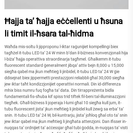
Ħajja ta’ ħajja eċċellenti u ħsuna
li timit il-ħsara tal-ħidma
Waħda mis-soltu li jipproponu l-iktar raġunijiet kompellingi biex
tagħżel it-tubu LED ta’ 24 W minn b’dan il-biżness konvenzjonali hija
l-biża’ ħajja operattiva straordinarja tagħmel. Għalkemm it-tubu
fluorescent standard ġeneralment jibqa’ attiv bejn 8,000 u 15,000
siegħa qabel ma jkun meħtieġ li jinbidel, it-tubu LED ta’ 24 W ġie
ddisejnat biex jippermetti prestazzjoni reliabbli għal 30,000 siegħa
jew iktar taħt kondizzjonijiet operattivi normali. Din id-differenza
mhix biss numru fuq fogħa ta’ data. Din tirrappreżenta bidla
fundamentali fis-sħuba kif spiss trid tiftek fil-beni tal-illuminazzjoni
tiegħek. Għall-biżness li joperaja l-lumi għal 10 siegħa kull jum, it-
tubu fluorescent jista’ jkun meħtieġ li jinbidel kull żewġ sa erba’ ta’
snin. It-tubu LED ta’ 24 W, bil-kuntrarju, jista’ joħloq għal oto ta’ snin
jew iktar qabel ma jkun meħtieġ li jingħata attenzjoni. Dan ifisser in-
nuqqas ta’ ordnijiet ta’ aċċessjar għal tubi ġodda, in-nuqqas ta’ visti