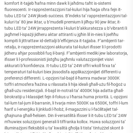
komfort it-tajjeb ħafna minn dawk li jaħdmu taħt is-sistemi
fluorescenti. Ir-rappreżentazzjoni tal-kuluri hija ħaġa oħra fejn it-
tubu LED ta’ 24W jikseb suċċess. B’indeks ta’ rappreżentazzjoni tal-
kuluri ta’ 80 jew iktar, u b’mudelli premium li jilħqu 90 jew iktar, it-
tubu LED ta’ 24W jirrappreżenta l-kuluri b’akkuratezza u b’vibranti li
jagħmel l-ispażji jidheru aktar attiranti u jgħin lil in-nies li jseħħu
kompiti li jittrattaw id-dettalji b’effiċjenza it-tajjaba. F’ambjenti tar-
retalju, ir-rappreżentazzjoni akkurata tal-kuluri ifisser li l-prodotti
jidheru aħjar possibbli fuq il-banji. F’ambjenti mediki jew laboratorja,
ifisser li l-professionisti jistgħu jagħmlu valutazzjonijiet visivi
akkurati b’konfidenza. It-tubu LED ta’ 24W offri wkoll firxa ta’
temperaturi tal-kuluri biex jissodisfa applikazzjonijiet differenti u
preferenzi differenti. L-opzjoni tal-bajd il-ħamra madwar 3000K
toffri atmosfera ħażina u rilassata li hija ideali għall-użu fil-ħoġoż u
għall-użu residenzjali. Il-bajd in-notrali ta’ 4000K hija adatta għall-
birokratiji u l-klassijiet fejn il-fokus u l-ħarsa huma priorità. L-opzjoni
tal-lum tal-jum il-barranin, li tvarja minn 5000K sa 6500K, toffri l-lum
ħarif u l-enerġiku li jinkludi l-ħobż, il-magazzini u l-faċilitajiet tal-
għajnuna għall-ħelsien. Din il-versatilità ifisser li it-tubu LED ta’ 24W
m’huwiex soluzzjoni ġenerali li tiffranka kollox. Huwa soluzzjoni ta’
illuminażjoni fleksibbli u ta’ kwalità għolja li tista’ tintużżel skont il-