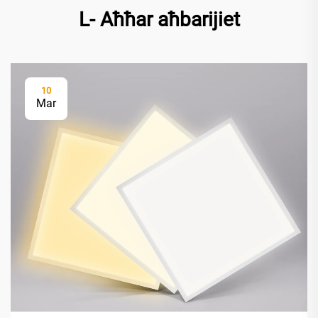
L- Aħħar aħbarijiet
10
Mar