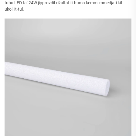
tubu LED ta’ 24W jipprovdil-riżultati li huma kemm immedjati kif
ukoll it-tul.