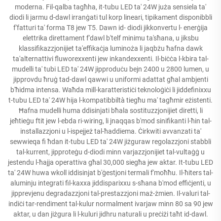
moderna. Fil-qalba tagħha, it-tubu LED ta' 24W juża sensiela ta'
diodi li jarmu d-dawl irranġati tul korp lineari, tipikament disponibbli
f'fatturi ta' forma T8 jew T5. Dawn id- diodi jikkonvertu l- enerġija
elettrika direttament f'dawl b'telf minimu ta'sħana, u jiksbu
klassifikazzjonijiet ta'effikaċja luminoża li jaqbżu ħafna dawk
ta'alternattivi fluworexxenti jew inkandexxenti. Il-biċċa l-kbira tal-
mudelli ta' tubi LED ta' 24W jipproduċu bejn 2400 u 2800 lumen, u
jipprovdu ħruġ tad-dawl qawwi u uniformi adattat għal ambjenti
b'ħidma intensa. Waħda mill-karatteristiċi teknoloġiċi li jiddefinixxu
t-tubu LED ta' 24W hija l-kompatibbiltà tiegħu ma' tagħmir eżistenti.
Ħafna mudelli huma ddisinjati bħala sostituzzjonijiet diretti, li
jeħtieġu ftit jew l-ebda ri-wiring, li jnaqqas b'mod sinifikanti l-ħin tal-
installazzjoni u l-ispejjeż tal-ħaddiema. Ċirkwiti avvanzati ta'
sewwieqa fi ħdan it-tubu LED ta' 24W jiżguraw regolazzjoni stabbli
tal-kurrent, jipproteġu d-diodi minn varjazzjonijiet tal-vultaġġ u
jestendu l-ħajja operattiva għal 30,000 siegħa jew aktar. It-tubu LED
ta' 24W huwa wkoll iddisinjat b'ġestjoni termali f'moħħu. Il-ħiters tal-
aluminju integrati fil-kaxxa jiddisparixxu s-sħana b'mod effiċjenti, u
jipprevjenu degradazzjoni tal-prestazzjoni maż-żmien. Il-valuri tal-
indiċi tar-rendiment tal-kulur normalment ivarjaw minn 80 sa 90 jew
aktar, u dan jiżgura li l-kuluri jidhru naturali u preċiżi taħt id-dawl.