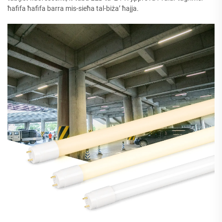
ħafifa ħafifa barra mis-sieħa tal-biża’ ħajja.