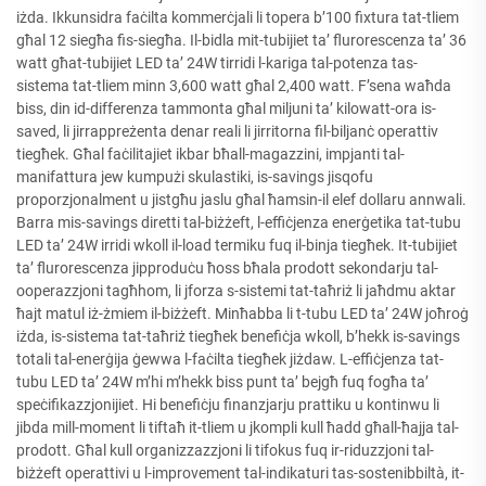
iżda. Ikkunsidra faċilta kommerċjali li topera b’100 fixtura tat-tliem
għal 12 siegħa fis-siegħa. Il-bidla mit-tubijiet ta’ flurorescenza ta’ 36
watt għat-tubijiet LED ta’ 24W tirridi l-kariga tal-potenza tas-
sistema tat-tliem minn 3,600 watt għal 2,400 watt. F’sena waħda
biss, din id-differenza tammonta għal miljuni ta’ kilowatt-ora is-
saved, li jirrappreżenta denar reali li jirritorna fil-biljanċ operattiv
tiegħek. Għal faċilitajiet ikbar bħall-magazzini, impjanti tal-
manifattura jew kumpużi skulastiki, is-savings jisqofu
proporzjonalment u jistgħu jaslu għal ħamsin-il elef dollaru annwali.
Barra mis-savings diretti tal-biżżeft, l-effiċjenza enerġetika tat-tubu
LED ta’ 24W irridi wkoll il-load termiku fuq il-binja tiegħek. It-tubijiet
ta’ flurorescenza jipproduċu ħoss bħala prodott sekondarju tal-
ooperazzjoni tagħhom, li jforza s-sistemi tat-taħriż li jaħdmu aktar
ħajt matul iż-żmiem il-biżżeft. Minħabba li t-tubu LED ta’ 24W joħroġ
iżda, is-sistema tat-taħriż tiegħek benefiċja wkoll, b’hekk is-savings
totali tal-enerġija ġewwa l-faċilta tiegħek jiżdaw. L-effiċjenza tat-
tubu LED ta’ 24W m’hi m’hekk biss punt ta’ bejgħ fuq fogħa ta’
speċifikazzjonijiet. Hi benefiċju finanzjarju prattiku u kontinwu li
jibda mill-moment li tiftaħ it-tliem u jkompli kull ħadd għall-ħajja tal-
prodott. Għal kull organizzazzjoni li tifokus fuq ir-riduzzjoni tal-
biżżeft operattivi u l-improvement tal-indikaturi tas-sostenibbiltà, it-