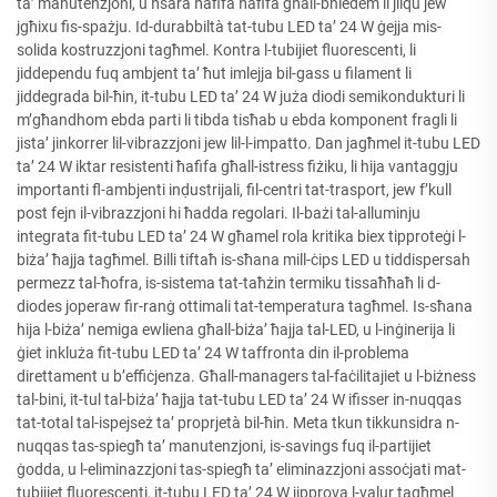
ta’ manutenzjoni, u ħsara ħafifa ħafifa għall-bniedem li jilqu jew
jgħixu fis-spażju. Id-durabbiltà tat-tubu LED ta’ 24 W ġejja mis-
solida kostruzzjoni tagħmel. Kontra l-tubijiet fluorescenti, li
jiddependu fuq ambjent ta’ ħut imlejja bil-gass u filament li
jiddegrada bil-ħin, it-tubu LED ta’ 24 W juża diodi semikondukturi li
m’għandhom ebda parti li tibda tisħab u ebda komponent fragli li
jista’ jinkorrer lil-vibrazzjoni jew lil-l-impatto. Dan jagħmel it-tubu LED
ta’ 24 W iktar resistenti ħafifa għall-istress fiżiku, li hija vantaggju
importanti fl-ambjenti inḍustrijali, fil-centri tat-trasport, jew f’kull
post fejn il-vibrazzjoni hi ħadda regolari. Il-bażi tal-alluminju
integrata fit-tubu LED ta’ 24 W għamel rola kritika biex tipproteġi l-
biża’ ħajja tagħmel. Billi tiftaħ is-sħana mill-ċips LED u tiddispersah
permezz tal-ħofra, is-sistema tat-taħżin termiku tissaħħaħ li d-
diodes joperaw fir-ranġ ottimali tat-temperatura tagħmel. Is-sħana
hija l-biża’ nemiga ewliena għall-biża’ ħajja tal-LED, u l-inġinerija li
ġiet inkluża fit-tubu LED ta’ 24 W taffronta din il-problema
direttament u b’effiċjenza. Għall-managers tal-faċilitajiet u l-biżness
tal-bini, it-tul tal-biża’ ħajja tat-tubu LED ta’ 24 W ifisser in-nuqqas
tat-total tal-ispejseż ta’ proprjetà bil-ħin. Meta tkun tikkunsidra n-
nuqqas tas-spiegħ ta’ manutenzjoni, is-savings fuq il-partijiet
ġodda, u l-eliminazzjoni tas-spiegħ ta’ eliminazzjoni assoċjati mat-
tubijiet fluorescenti, it-tubu LED ta’ 24 W jipprova l-valur tagħmel