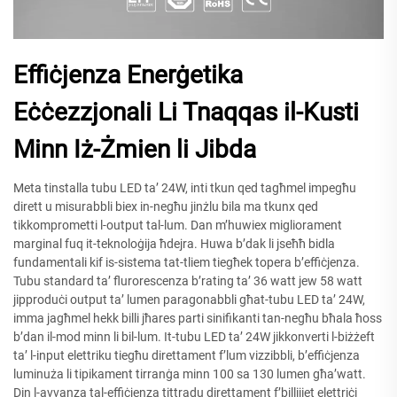
Effiċjenza Enerġetika
Eċċezzjonali Li Tnaqqas il-Kusti
Minn Iż-Żmien li Jibda
Meta tinstalla tubu LED ta’ 24W, inti tkun qed tagħmel impegħu
dirett u misurabbli biex in-negħu jinżlu bila ma tkunx qed
tikkomprometti l-output tal-lum. Dan m’huwiex migliorament
marginal fuq it-teknoloġija ħdejra. Huwa b’dak li jseħħ bidla
fundamentali kif is-sistema tat-tliem tiegħek topera b’effiċjenza.
Tubu standard ta’ flurorescenza b’rating ta’ 36 watt jew 58 watt
jipproduċi output ta’ lumen paragonabbli għat-tubu LED ta’ 24W,
imma jagħmel hekk billi jħares parti sinifikanti tan-negħu bħala ħoss
b’dan il-mod minn li bil-lum. It-tubu LED ta’ 24W jikkonverti l-biżżeft
ta’ l-input elettriku tiegħu direttament f’lum vizzibbli, b’effiċjenza
luminuża li tipikament tirranġa minn 100 sa 130 lumen għa’watt.
Din l-avvanza tal-effiċjenza tittradu direttament f’billijiet elettriċi