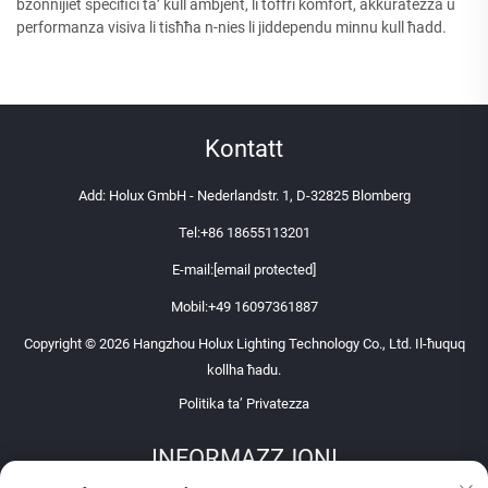
bżonnijiet speċifiċi ta’ kull ambjent, li toffri komfort, akkuratezza u
performanza visiva li tisħħa n-nies li jiddependu minnu kull ħadd.
Kontatt
Add: Holux GmbH - Nederlandstr. 1, D-32825 Blomberg
Tel:
+86 18655113201
E-mail:
[email protected]
Mobil:
+49 16097361887
Copyright © 2026 Hangzhou Holux Lighting Technology Co., Ltd. Il-ħuquq
kollha ħadu.
Politika ta’ Privatezza
INFORMAZZJONI