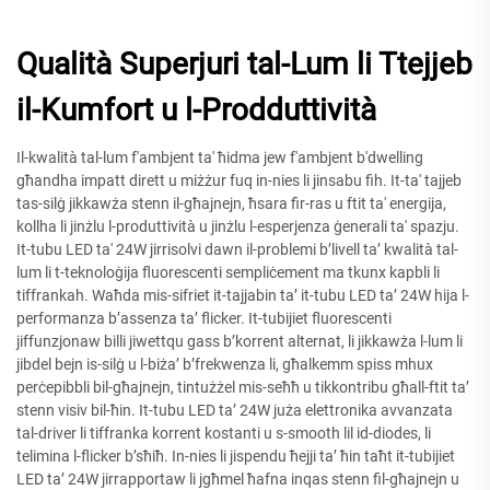
Qualità Superjuri tal-Lum li Ttejjeb
il-Kumfort u l-Prodduttività
Il-kwalità tal-lum f'ambjent ta' ħidma jew f'ambjent b'dwelling
għandha impatt dirett u miżżur fuq in-nies li jinsabu fih. It-ta' tajjeb
tas-silġ jikkawża stenn il-għajnejn, ħsara fir-ras u ftit ta' energija,
kollha li jinżlu l-produttività u jinżlu l-esperjenza ġenerali ta' spazju.
It-tubu LED ta' 24W jirrisolvi dawn il-problemi b’livell ta’ kwalità tal-
lum li t-teknoloġija fluorescenti sempliċement ma tkunx kapbli li
tiffrankah. Waħda mis-sifriet it-tajjabin ta’ it-tubu LED ta’ 24W hija l-
performanza b’assenza ta’ flicker. It-tubijiet fluorescenti
jiffunzjonaw billi jiwettqu gass b’korrent alternat, li jikkawża l-lum li
jibdel bejn is-silġ u l-biża’ b’frekwenza li, għalkemm spiss mhux
perċepibbli bil-għajnejn, tintużżel mis-seħħ u tikkontribu għall-ftit ta’
stenn visiv bil-ħin. It-tubu LED ta’ 24W juża elettronika avvanzata
tal-driver li tiffranka korrent kostanti u s-smooth lil id-diodes, li
telimina l-flicker b’sħiħ. In-nies li jispendu ħejji ta’ ħin taħt it-tubijiet
LED ta’ 24W jirrapportaw li jgħmel ħafna inqas stenn fil-għajnejn u