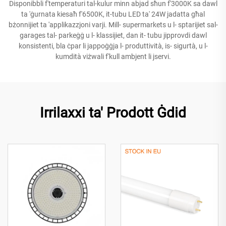
Disponibbli f'temperaturi tal-kulur minn abjad sħun f'3000K sa dawl
ta 'ġurnata kiesaħ f'6500K, it-tubu LED ta' 24W jadatta għal
bżonnijiet ta 'applikazzjoni varji. Mill- supermarkets u l- sptarijiet sal-
garages tal- parkeġġ u l- klassijiet, dan it- tubu jipprovdi dawl
konsistenti, bla ċpar li jappoġġja l- produttività, is- sigurtà, u l-
kumdità viżwali f'kull ambjent li jservi.
Irrilaxxi ta' Prodott Ġdid