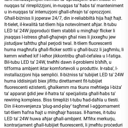
nuqqas ta’ rirrepliżzjoni, in-nuqqas ta’ ħabs ta’ manteniment
u in-nuqqas ta’ interruzjoni għall-oħrajn ta’ oprozzjoni.
Għall-biżniss li joperaw 24/7, din ir-reliabbiltà hija ħajt ħajt.
It-tielet, il-kwalità tat-tliem hija notevolment aħjar. It-tubu
LED ta’ 24W jipproduċi tliem stabbli u mingħajr flicker li
jnaqqas l-istress għall-għajnejn għal nies li jixxegħu jew
jistudjaw taħthu għal perjodi twal. It-tliem fluorescenti
huma magħrufa għall-flicker sottli u għall-buzz li jagħmlu, li
kemm wieħed kif l-ieħor jikkontribu għall-ċefalea u l-fatiga.
Bil-tubu LED ta’ 24W, tneħħi dawn il-problemi b’sħiħ, u
tifforma ambjent iktar komfortevoli u produttiv. Ir-raba’, l-
installazzjoni hija sempliċi. Il-biżniss ta’ tubijiet LED ta’ 24W
huma iddisinjati biex jifittu direttament fit-tubijiet
fluorescenti eżistenti, għalkemm ma tkunx meħtieġa l-biża’
ta’ apparat ġdid jew il-ħatra ta’ speċjalista għall-ħabs ta’
rewiring kompless. Biss tirrepliżi t-tubu ħad-daħla u tlesti.
Din il-konvenjenza ‘plug-and-play’ tagħmel l-aġġornament
tat-tliem ħafna ħajt u mingħajr ħassas. Il-ħames, it-tubu
LED ta’ 24W huwa aħjar għall-ambjent. M’fihx merkurju,
kontrarjament għall-tubijiet fluorescenti, li jmeħtu proċeduri