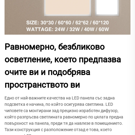
Равномерно, безбликово
осветление, което предпазва
очите ви и подобрява
пространството ви
Едно от най-важните качества на LED панела със задна
подсветка е начина, по който осигурява светлина. LED
чиповете са монтирани зад прецизно изработен дифузор,
който разпръсва светлината равномерно по цялата предна
повърхност на панела, преди тя да навлезе в помещението.
Тази конструкция с разположение отзад е това, което