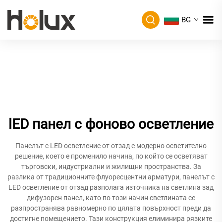
BG
lED панел с фоново осветление
Панелът с LED осветление от отзад е модерно осветително
решение, което е променило начина, по който се осветяват
търговски, индустриални и жилищни пространства. За
разлика от традиционните флуоресцентни арматури, панелът с
LED осветление от отзад разполага източника на светлина зад
дифузорен панел, като по този начин светлината се
разпространява равномерно по цялата повърхност преди да
достигне помещението. Тази конструкция елиминира рязките