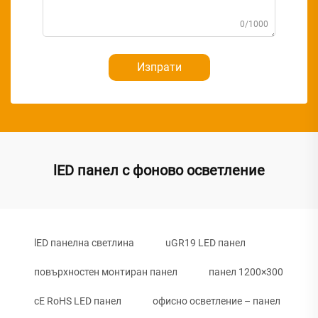
0/1000
Изпрати
lED панел с фоново осветление
lED панелна светлина
uGR19 LED панел
повърхностен монтиран панел
панел 1200×300
cE RoHS LED панел
офисно осветление – панел