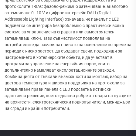
протоколите TRIAC фазово-режимно затемняване, аналогово
затемняване 0–10 V и цифров интерфейс DALI (Digital
Addressable Lighting Interface) означава, че панелът с LED
подсветка се интегрира безпроблемно с практически всяка
система за управление на сградата или самостоятелен
затемняващ ключ. Тази съвместимост позволява на
потребителите да намаляват нивото на осветление по време на
периоди с ниско заетост, да създават сцени, подходящи за
настроението в хотелиерските обекти, и да участват в
програми за управление на енергийния спрос, които
допълнително намаляват експлоатационните разходи.
Комбинацията от гъвкави възможности за монтаж, избор на
цветова температура и широка поддръжка на протоколи за
затемняване прави панела с LED подсветка истински
адаптивно решение, което еднакво добре отговаря на нуждите
на архитекти, електротехнически подизпълнители, мениджъри
на сгради и крайни потребители.