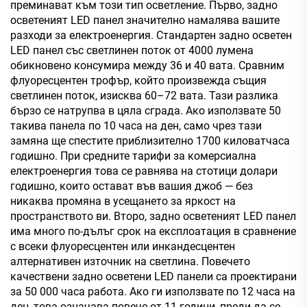
преминават към този тип осветление. Първо, задно
осветеният LED панел значително намалява вашите
разходи за електроенергия. Стандартен задно осветен
LED панел със светлинен поток от 4000 лумена
обикновено консумира между 36 и 40 вата. Сравним
флуоресцентен трофър, който произвежда същия
светлинен поток, изисква 60–72 вата. Тази разлика
бързо се натрупва в цяла сграда. Ако използвате 50
такива панела по 10 часа на ден, само чрез тази
замяна ще спестите приблизително 1700 киловатчаса
годишно. При средните тарифи за комерсиална
електроенергия това се равнява на стотици долари
годишно, които остават във вашия джоб — без
никаква промяна в усещането за яркост на
пространството ви. Второ, задно осветеният LED панел
има много по-дълъг срок на експлоатация в сравнение
с всеки флуоресцентен или инкандесцентен
алтернативен източник на светлина. Повечето
качествени задно осветени LED панели са проектирани
за 50 000 часа работа. Ако ги използвате по 12 часа на
ден, това означава повече от 11 години, преди да се