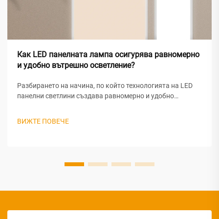
Как LED панелната лампа осигурява равномерно
и удобно вътрешно осветление?
Разбирането на начина, по който технологията на LED
панелни светлини създава равномерно и удобно
вътрешно осветление, изисква анализ на сложното
оптично инженерство и проектните принципи, лежащи в
ВИЖТЕ ПОВЕЧЕ
основата на тези модерни осветителни решения. LED
панелните светлини постигат превъзходна...