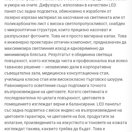
и умора на очите. Дифузорът, използван в качествен LED
панел със задна подсветка, обикновено е изработен от
лазерно изрязан материал за насочване на светлината или от
поликарбонатен лист с висока светлопропускливост, снабден
с микрооптични структури, които прецизно насочват и
разпръскват фотоните. Това не е просто матирана капак. Това
е инженерно проектиран оптичен компонент, предназначен да
максимизира светлинния изход и едновременно да
минимизира блясъка. Резултатът е обединена светеща
повърхност, която изглежда чиста и професионална във всяко
таваново решение — независимо дали в корпоративна
съвещателна зала, медицинска консултационна стая,
училищна класна стая или висококласно търговско шоурум.
Равномерното осветление също подпомага точното
възпроизвеждане на цветовете. Когато светлината е
последователна по цялата повърхност, цветовете в
помещението изглеждат верни и балансирани. LED панелът
със задна подсветка с висок индекс на възпроизвеждане на
цветовете гарантира, че цветовете на боя, продуктите за
излагане, произведенията на изкуството и тоновете на кожата
изглеждат такива, каквито трябва да бъдат. Това е