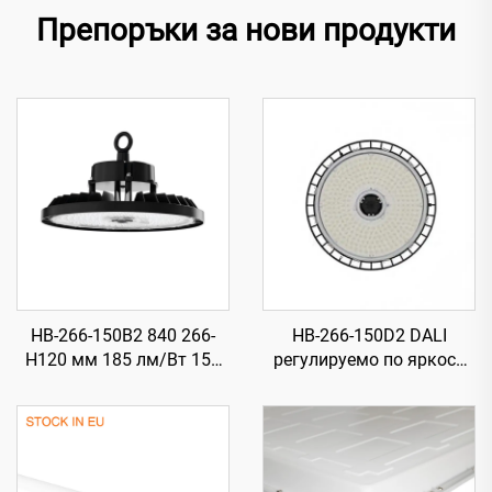
Препоръки за нови продукти
HB-266-150B2 840 266-
HB-266-150D2 DALI
H120 мм 185 лм/Вт 150
регулируемо по яркост
Вт 27750 лм UFO LED
840 266-H120 мм 185 лм/
високомонтажно
Вт 150 Вт 27750 лм UFO
осветление
LED високомонтажно
осветление