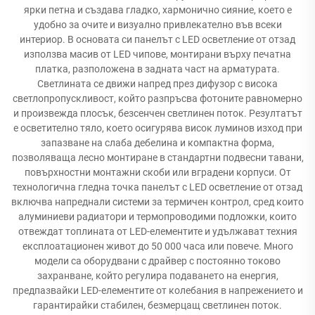
ярки петна и създава гладко, хармонично сияние, което е
удобно за очите и визуално привлекателно във всеки
интериор. В основата си панелът с LED осветление от отзад
използва масив от LED чипове, монтирани върху печатна
платка, разположена в задната част на арматурата.
Светлината се движи напред през дифузор с висока
светлопропускливост, който разпръсва фотоните равномерно
и произвежда плосък, безсенчен светлинен поток. Резултатът
е осветително тяло, което осигурява висок луминов изход при
запазване на слаба дебелина и компактна форма,
позволяваща лесно монтиране в стандартни подвесни тавани,
повърхностни монтажни скоби или вградени корпуси. От
технологична гледна точка панелът с LED осветление от отзад
включва напреднали системи за термичен контрол, сред които
алуминиеви радиатори и термопроводими подложки, които
отвеждат топлината от LED-елементите и удължават техния
експлоатационен живот до 50 000 часа или повече. Много
модели са оборудвани с драйвер с постоянно токово
захранване, който регулира подаването на енергия,
предпазвайки LED-елементите от колебания в напрежението и
гарантирайки стабилен, безмерцащ светлинен поток.