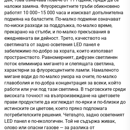
наложи замяна. Флуоресцентните тръби обикновено
работят 10 000–15 000 часа и изискват допълнителна
подмяна на баластите. По-малко подмяни означават
по-ниски разходи за поддръжка, по-малко време,
прекарано на стълби, и по-малко прекъсвания в
ежедневната ви дейност. Трето, качеството на
светлината от задно осветения LED панел е
забележимо по-добро за хората, които използват
пространството. Равномерният, дифузен светлинен
поток елиминира мигането и слепящата светлина,
характерни за флуоресцентните лампи. Намаленото
мигане води до по-малко умора на очите, по-малко
главоболия и по-добра концентрация за всеки, който
работи или учи под тази светлина. В търговските среди
високата точност на възпроизвеждане на цветовете
прави продуктите да изглеждат по-ярки и по-близки до
истинските си цветове, което пряко подпомага
потребителските решения. Четвърто, задно осветеният
LED панел е по-екологичен. Той не съдържа живак,
олово или опасни газове — за разлика от