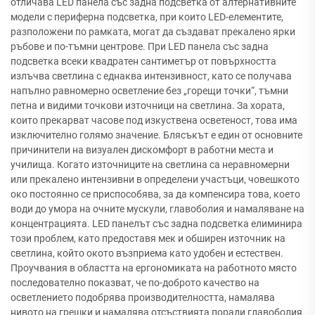
отличава LED панела със задна подсветка от алтернативните
модели с периферна подсветка, при които LED-елементите,
разположени по рамката, могат да създават прекалено ярки
ръбове и по-тъмни центрове. При LED панела със задна
подсветка всеки квадратен сантиметър от повърхността
излъчва светлина с еднаква интензивност, като се получава
напълно равномерно осветление без „горещи точки“, тъмни
петна и видими точкови източници на светлина. За хората,
които прекарват часове под изкуствена осветеност, това има
изключително голямо значение. Блясъкът е един от основните
причинители на визуален дискомфорт в работни места и
училища. Когато източниците на светлина са неравномерни
или прекалено интензивни в определени участъци, човешкото
око постоянно се приспособява, за да компенсира това, което
води до умора на очните мускули, главоболия и намаляване на
концентрацията. LED панелът със задна подсветка елиминира
този проблем, като предоставя мек и обширен източник на
светлина, който окото възприема като удобен и естествен.
Проучвания в областта на ергономиката на работното място
последователно показват, че по-доброто качество на
осветлението подобрява производителността, намалява
нивото на грешки и намалява отсъствията поради главоболия