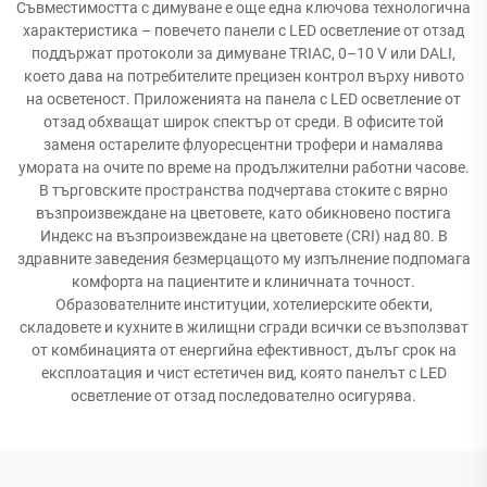
Съвместимостта с димуване е още една ключова технологична
характеристика – повечето панели с LED осветление от отзад
поддържат протоколи за димуване TRIAC, 0–10 V или DALI,
което дава на потребителите прецизен контрол върху нивото
на осветеност. Приложенията на панела с LED осветление от
отзад обхващат широк спектър от среди. В офисите той
заменя остарелите флуоресцентни трофери и намалява
умората на очите по време на продължителни работни часове.
В търговските пространства подчертава стоките с вярно
възпроизвеждане на цветовете, като обикновено постига
Индекс на възпроизвеждане на цветовете (CRI) над 80. В
здравните заведения безмерцащото му изпълнение подпомага
комфорта на пациентите и клиничната точност.
Образователните институции, хотелиерските обекти,
складовете и кухните в жилищни сгради всички се възползват
от комбинацията от енергийна ефективност, дълъг срок на
експлоатация и чист естетичен вид, която панелът с LED
осветление от отзад последователно осигурява.