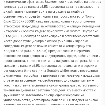
икономически ефективен. Възможностите за избор на цветова
температура за панела с LED подсветка дават възможност на
дизайнерите и мениджърите на сградите да подбират
осветлението според функцията на пространството. Топло
бяло (2700K–3000K) създава релаксирана и гостоприемна
атмосфера, подходяща за хотелиерство, жилищни помещения
и търговски обекти, където приоритет има уютът. Неутрално
бяло (4000K) осигурява балансирано и естествено осветление,
което добре функционира в офиси, училища и здравни
заведения, където са важни яснотата и концентрацията.
Хладно бяло (5000K–6500K) предлага ясно и енергично
осветление, подходящо за индустриални среди, работилници и
пространства, където е критична визуалната острота. Много
модели на панели с LED подсветка се предлагат и в версии с
регулируема бяла светлина (tunable white), които позволяват
динамична настройка на цветовата температура и поддържат
стратегии за осветление, съобразени с циркадния ритъм –
тоест изкуствената светлина се синхронизира с естественото
течение на дневната светлина през деня. Съвместимостта с
функцията за затемняване е още едно измерение на
универсалността, което прави панела с LED подсветка силно
привлекателен за съвременни сгради. Поддръжката на