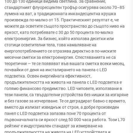
100 до 130 единици видима светлина. За сравнение,
стандартният флуоресцентен трофър осигурява около 70–85
лумена на ват, а традиционната инкандесцентна крушка
произвежда по-малко от 15. Практическият резултат е, че
можете да осветите същото пространство до същото ниво на
яркост, като потребявате с 30 до 50 процента по-малко
електроенергия. За бизнес, който използва десетки или
стотици осветителни тела, това намаляване на
енергопотреблението се отразява директно в по-ниските
месечни сметки за електроенергия. Спестяванията не са
теоретични — те се появяват във вашата сметка всеки месец,
почвайки от деня на инсталирането на панела с LED
подсветка. Освен енергийната ефективност,
продължителността на живота на панела с LED подсветка е
голямо финансово предимство. LED чиповете, използвани в
тези панели, са твърдотелни устройства без нишки за изгаряне
и без газове за изчерпване. Те се деградират бавно с времето,
вместо да излизат изведнъж от строя, а добре произведен
панел с LED подсветка запазва поне 70 процента от
първоначалната си яркост след 50 000 часа работа. Този L70
рейтинг е индустриален стандарт за измерване на
продължителността на живота на LED устройствата и