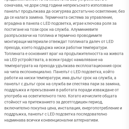
означава, че дори след години непрекъснато използване
панелът продължава да осигурява достатъчно осветление, без
да се налага замяна. Термичната система за управление,
вградена в панела с LED подсветка, играе ключова роля за
постигане на този срок на служба. Алуминиевите
разпръсквачи на топлина и термично проводимите
монтиращи материали отвеждат топлината далеч от LED
прехода, което поддържа ниски работни температури.
Топлината е основният враг на продължителността на живота
на LED устройствата, а всеки градус намаляване на
температурата на прехода удължава експлоатационния срок
на чипа експоненциално. Панелът с LED подсветка, който
работи на ниски температури, има дълъг срок на служба, а
панелът с дълъг срок на служба ви спестява пари за замяна,
поддръжка и прекъсвания в работата поради изваждане от
употреба на осветителното тяло. Когато изчислите общата
стойност на притежанието за десетгодишен период,
включително покупна цена, инсталация, енергопотребление и
поддръжка, панелът с LED подсветка последователно
надминава всички конвенционални алтернативи.