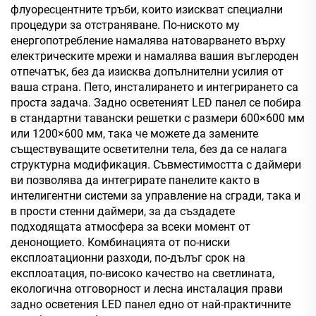
флуоресцентните тръби, които изискват специални
процедури за отстраняване. По-ниското му
енергопотребление намалява натоварването върху
електрическите мрежи и намалява вашия въглероден
отпечатък, без да изисква допълнителни усилия от
ваша страна. Пето, инсталирането и интегрирането са
проста задача. Задно осветеният LED панел се побира
в стандартни тавански решетки с размери 600×600 мм
или 1200×600 мм, така че можете да замените
съществуващите осветителни тела, без да се налага
структурна модификация. Съвместимостта с даймери
ви позволява да интегрирате панелите както в
интелигентни системи за управление на сгради, така и
в прости стенни даймери, за да създадете
подходящата атмосфера за всеки момент от
денонощието. Комбинацията от по-ниски
експлоатационни разходи, по-дълъг срок на
експлоатация, по-високо качество на светлината,
екологична отговорност и лесна инсталация прави
задно осветения LED панел едно от най-практичните