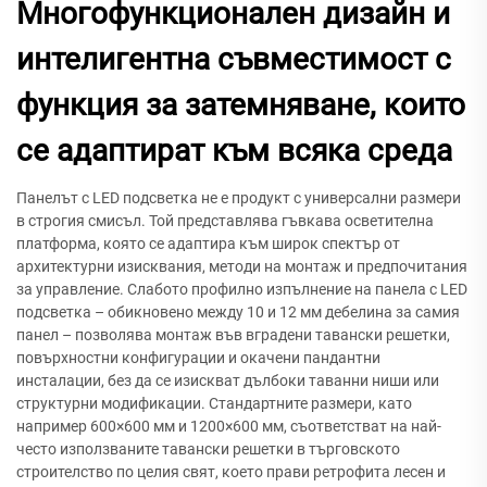
Многофункционален дизайн и
интелигентна съвместимост с
функция за затемняване, които
се адаптират към всяка среда
Панелът с LED подсветка не е продукт с универсални размери
в строгия смисъл. Той представлява гъвкава осветителна
платформа, която се адаптира към широк спектър от
архитектурни изисквания, методи на монтаж и предпочитания
за управление. Слабото профилно изпълнение на панела с LED
подсветка – обикновено между 10 и 12 мм дебелина за самия
панел – позволява монтаж във вградени тавански решетки,
повърхностни конфигурации и окачени пандантни
инсталации, без да се изискват дълбоки таванни ниши или
структурни модификации. Стандартните размери, като
например 600×600 мм и 1200×600 мм, съответстват на най-
често използваните тавански решетки в търговското
строителство по целия свят, което прави ретрофита лесен и