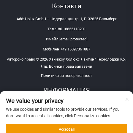
Контакти
Add: Holux GmbH – Нидерландштр. 1, D-32825 Бломберг
Тел.:
+86 18655113201
Имейл:
[email protected]
Мобилен:
+49 16097361887
Авторско право © 2026 Ханчжоу Холюкс Лайтинг Технолоджи Ко.,
Лтд. Всички права запазени
Политика за поверителност
ИНФОРМАЦИЯ
We value your privacy
Запишете се, за да получавате нашия седмичен бюлетин
We use cookies and similar tools to provide our services. If you
don't want to accept all cookies, click Personalize cookies.
Accept all