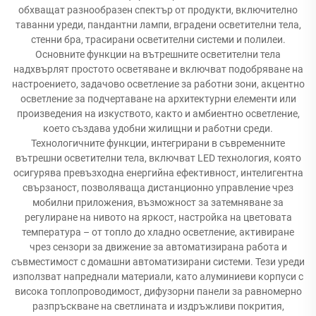
обхващат разнообразен спектър от продукти, включително
таванни уреди, пандантни лампи, вградени осветителни тела,
стенни бра, трасирани осветителни системи и полилеи.
Основните функции на вътрешните осветителни тела
надхвърлят простото осветяване и включват подобряване на
настроението, задачово осветление за работни зони, акцентно
осветление за подчертаване на архитектурни елементи или
произведения на изкуството, както и амбиентно осветление,
което създава удобни жилищни и работни среди.
Технологичните функции, интегрирани в съвременните
вътрешни осветителни тела, включват LED технология, която
осигурява превъзходна енергийна ефективност, интелигентна
свързаност, позволяваща дистанционно управление чрез
мобилни приложения, възможност за затемняване за
регулиране на нивото на яркост, настройка на цветовата
температура – от топло до хладно осветление, активиране
чрез сензори за движение за автоматизирана работа и
съвместимост с домашни автоматизирани системи. Тези уреди
използват напреднали материали, като алуминиеви корпуси с
висока топлопроводимост, дифузорни панели за равномерно
разпръскване на светлината и издръжливи покрития,