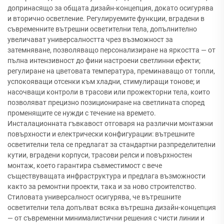
допринасящо за общата дизайн-концепция, докато осигурява
и вторично осветление. Регулируемите функции, вградени в
съвременните вътрешни осветителни тела, допълнително
увеличават универсалността чрез възможност за
затемняване, позволяващо персонализиране на яркостта — от
пълна интензивност до фини настроени светлинни ефекти;
регулиране на цветовата температура, преминаващо от топли,
успокояващи отсенки към хладни, стимулиращи тонове; и
насочващи контроли в трасови или прожекторни тела, които
позволяват прецизно позициониране на светлината според
променящите се нужди с течение на времето.
Инсталационната гъвкавост отговаря на различни монтажни
повърхности и електрически конфигурации: вътрешните
осветителни тела се предлагат за стандартни разпределителни
кутии, вградени корпуси, трасови релси и повърхностен
монтаж, което гарантира съвместимост с вече
съществуващата инфраструктура и предлага възможности
както за ремонтни проекти, така и за ново строителство.
Стиловата универсалност осигурява, че вътрешните
осветителни тела допълват всяка вътрешна дизайн-концепция
— от съвременни минималистични решения с чисти линии и