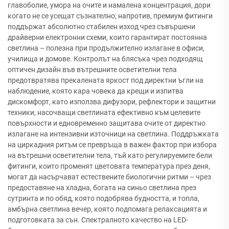
главоболие, умора на очите и намалена концентрация, дори
когато не се усещат съзнателно; напротив, премиум фитинги
поддържат абсолютно стабилен изход чрез съвършени
драйверни електронни схеми, които гарантират постоянна
светлина – полезна при продължително излагане в офиси,
училища и домове. Контролът на блясъка чрез подходящ
оптичен дизайн във вътрешните осветителни тела
предотвратява прекалената яркост под директни ъгли на
наблюдение, която кара човека да крещи и изпитва
дискомфорт, като използва дифузори, рефлектори и защитни
техники, насочващи светлината ефективно към целевите
повърхности и едновременно защитава очите от директно
излагане на интензивни източници на светлина. Поддръжката
на циркадния ритъм се превръща в важен фактор при избора
на вътрешни осветителни тела, тъй като регулируемите бели
фитинги, които променят цветовата температура през деня,
могат да насърчават естествените биологични ритми – чрез
предоставяне на хладна, богата на синьо светлина през
сутринта и по обяд, която подобрява будността, и топла,
амбърна светлина вечер, която подпомага релаксацията и
подготовката за сън. Спектралното качество на LED-