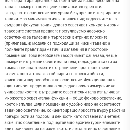
тела гарантира идеално съответствие за всяка височина на
таван, размер на помещение или архитектурен стил:
вграденото осветление осигурява безупречно интегриране в
таваните за минималистичен външен вид; подвесните тела
създават фокусни точки, докато осветяват конкретни зони;
трасовите системи предлагат регулируемо насочено
осветление за галерии и търговски витрини; плоските
(прилепващи) модели са подходящи за ниски тавани; а
полилеите правят драматични изявления в просторни
помещения. Този всеобхватен асортимент означава, че ще
намерите вътрешни осветителни тела, подходящи както за
компактни апартаменти с ограничени пространствени
възможности, така и за обширни търговски обекти,
изискващи широкообхватно осветление. Функционалната
адаптивност представлява още едно важно измерение на
универсалността: вътрешните осветителни тела изпълняват
множество осветителни функции — общо фоново осветление,
което изпълва цели помещения с удобно ниво на осветеност;
задачово осветление, концентриращо яркостта върху работни
повърхности за подробни дейности като готвене или четене;
акцентно осветление, подчертаващо архитектурни елементи
или произведения на изкуството; и декоративно осветление,