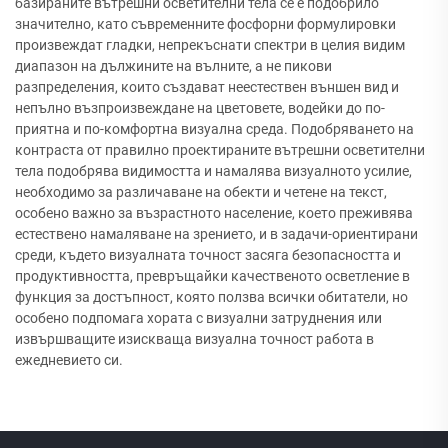
базираните вътрешни осветителни тела се е подобрило
значително, като съвременните фосфорни формулировки
произвеждат гладки, непрекъснати спектри в целия видим
диапазон на дължините на вълните, а не пикови
разпределения, които създават неестествен външен вид и
непълно възпроизвеждане на цветовете, водейки до по-
приятна и по-комфортна визуална среда. Подобряването на
контраста от правилно проектираните вътрешни осветителни
тела подобрява видимостта и намалява визуалното усилие,
необходимо за различаване на обекти и четене на текст,
особено важно за възрастното население, което преживява
естествено намаляване на зрението, и в задачи-ориентирани
среди, където визуалната точност засяга безопасността и
продуктивността, превръщайки качественото осветление в
функция за достъпност, която ползва всички обитатели, но
особено подпомага хората с визуални затруднения или
извършващите изискваща визуална точност работа в
ежедневието си.