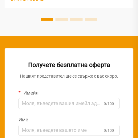
предприятия до търговски центрове и дистрибуторски
съоръжения, търсенето на последователни, надеждни
и...
Получете безплатна оферта
Нашият представител ще се свърже с вас скоро.
Имейл
0/100
Име
0/100