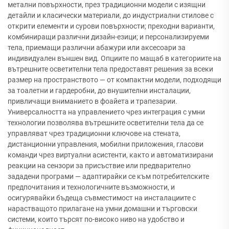
метални повърхности, през традиционни модели с изящни
детайли и класически материали, до индустриални стилове с
открити елементи и сурови повърхности; преходни варианти,
комбиниращи различни дизайн-езици; и персонализируеми
тела, приемащи различни абажури или аксесоари за
индивидуален външен вид. Опциите по мащаб в категориите на
вътрешните осветителни тела предоставят решения за всеки
размер на пространството — от компактни модели, подходящи
за тоалетни и гардеробни, до внушителни инсталации,
привличащи вниманието в фоайета и трапезарии.
Универсалността на управлението чрез интеграция с умни
технологии позволява вътрешните осветителни тела да се
управляват чрез традиционни ключове на стената,
дистанционни управления, мобилни приложения, гласови
команди чрез виртуални асистенти, както и автоматизирани
реакции на сензори за присъствие или предварително
зададени програми — адаптирайки се към потребителските
предпочитания и технологичните възможности, и
осигурявайки бъдеща съвместимост на инсталациите с
нарастващото прилагане на умни домашни и търговски
системи, които търсят по-високо ниво на удобство и