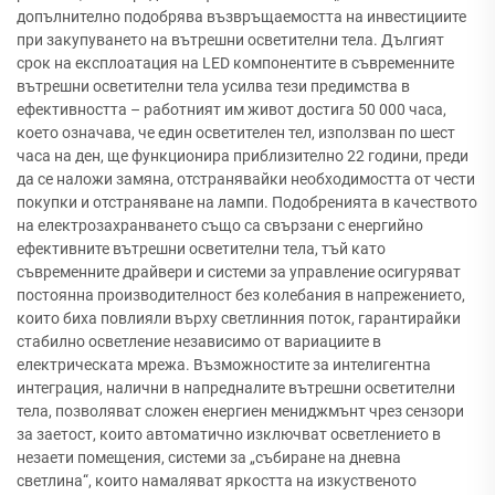
допълнително подобрява възвръщаемостта на инвестициите
при закупуването на вътрешни осветителни тела. Дългият
срок на експлоатация на LED компонентите в съвременните
вътрешни осветителни тела усилва тези предимства в
ефективността – работният им живот достига 50 000 часа,
което означава, че един осветителен тел, използван по шест
часа на ден, ще функционира приблизително 22 години, преди
да се наложи замяна, отстранявайки необходимостта от чести
покупки и отстраняване на лампи. Подобренията в качеството
на електрозахранването също са свързани с енергийно
ефективните вътрешни осветителни тела, тъй като
съвременните драйвери и системи за управление осигуряват
постоянна производителност без колебания в напрежението,
които биха повлияли върху светлинния поток, гарантирайки
стабилно осветление независимо от вариациите в
електрическата мрежа. Възможностите за интелигентна
интеграция, налични в напредналите вътрешни осветителни
тела, позволяват сложен енергиен мениджмънт чрез сензори
за заетост, които автоматично изключват осветлението в
незаети помещения, системи за „събиране на дневна
светлина“, които намаляват яркостта на изкуственото