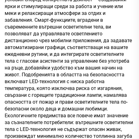
ярки и стимулиращи среди за работа и учение или
меки и релаксиращи атмосфери за отдих и
забавления. Смарт-функциите, вградени в
съвременните вътрешни осветителни тела, ви
позволяват да управлявате осветлението
дистанционно чрез мобилни приложения, да задавате
автоматизирани графици, съответстващи на вашите
ежедневни рутини, и да интегрирате осветителните
тела с гласови асистенти за управление без употреба
на ръце, добавяйки удобство към вашия начин на
живот. Подобренията в областта на безопасността
включват LED-технология с ниска работна
температура, която изключва риска от изгаряния,
свързани с горещите традиционни лампи, намалява
опасността от пожар и прави осветителните тела по-
безопасни около деца и домашни любимци.
Екологичните предимства все повече имат значение
за съзнателните потребители: вътрешните осветителни
тела с LED-технология не съдържат опасен живак,
произвеждат минимално количество топлинна загуба