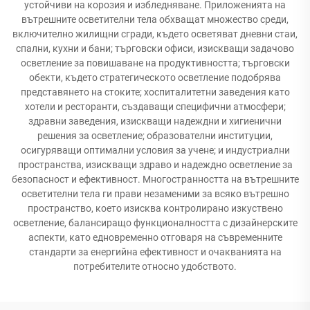
устойчиви на корозия и избледняване. Приложенията на
вътрешните осветителни тела обхващат множество среди,
включително жилищни сгради, където осветяват дневни стаи,
спални, кухни и бани; търговски офиси, изискващи задачово
осветление за повишаване на продуктивността; търговски
обекти, където стратегическото осветление подобрява
представянето на стоките; хоспиталитетни заведения като
хотели и ресторанти, създаващи специфични атмосфери;
здравни заведения, изискващи надеждни и хигиенични
решения за осветление; образователни институции,
осигуряващи оптимални условия за учене; и индустриални
пространства, изискващи здраво и надеждно осветление за
безопасност и ефективност. Многостранността на вътрешните
осветителни тела ги прави незаменими за всяко вътрешно
пространство, което изисква контролирано изкуствено
осветление, балансиращо функционалността с дизайнерските
аспекти, като едновременно отговаря на съвременните
стандарти за енергийна ефективност и очакванията на
потребителите относно удобството.