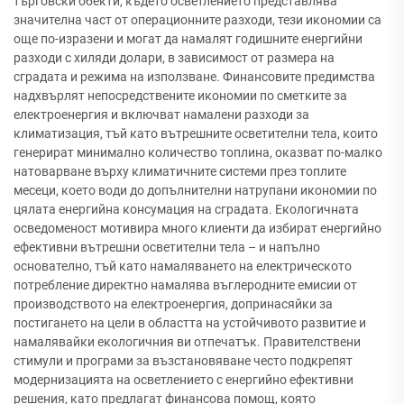
търговски обекти, където осветлението представлява
значителна част от операционните разходи, тези икономии са
още по-изразени и могат да намалят годишните енергийни
разходи с хиляди долари, в зависимост от размера на
сградата и режима на използване. Финансовите предимства
надхвърлят непосредствените икономии по сметките за
електроенергия и включват намалени разходи за
климатизация, тъй като вътрешните осветителни тела, които
генерират минимално количество топлина, оказват по-малко
натоварване върху климатичните системи през топлите
месеци, което води до допълнителни натрупани икономии по
цялата енергийна консумация на сградата. Екологичната
осведоменост мотивира много клиенти да избират енергийно
ефективни вътрешни осветителни тела – и напълно
основателно, тъй като намаляването на електрическото
потребление директно намалява въглеродните емисии от
производството на електроенергия, допринасяйки за
постигането на цели в областта на устойчивото развитие и
намалявайки екологичния ви отпечатък. Правителствени
стимули и програми за възстановяване често подкрепят
модернизацията на осветлението с енергийно ефективни
решения, като предлагат финансова помощ, която