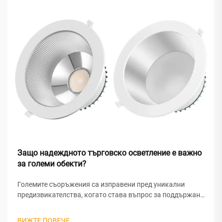
Защо надеждното търговско осветление е важно
за големи обекти?
Големите съоръжения са изправени пред уникални
предизвикателства, когато става въпрос за поддържане
на оптимални условия на осветление в обширни
пространства. От складове и производствени
ВИЖТЕ ПОВЕЧЕ