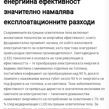
енергийна ефективност
значително намалява
експлоатационните разходи
Съвременните вътрешни осветителни тела включват
иновативни технологии за енергийна ефективност, които
фундаментално променят начина, по който използвате
електричеството за осветление, като при това осигуряват
превъзходна светлинна производителност. Светодиодната
(LED) технология е основата на тази революция в
ефективността – тя преобразува електрическата енергия в
видима светлина с минимално отделяне на топлина,
постигайки коефициент на преобразуване над 90 %, докато
лампите с нажежаема жичка губят около 90 % от енергията си
под формата на топлина, а не светлина. Тази забележителна
ефективност се превръща директно в значителни икономии по
сметките за електричество – типичните домакинства
намаляват енергийното си потребление за осветление с 75–80
% след модернизация с LED вътрешни осветителни тела. За