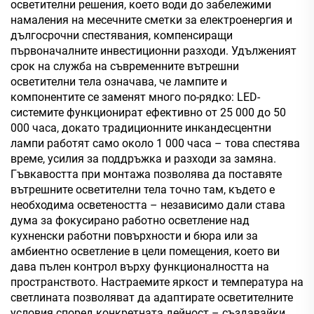
осветителни решения, което води до забележими
намаления на месечните сметки за електроенергия и
дългосрочни спестявания, компенсиращи
първоначалните инвестиционни разходи. Удълженият
срок на служба на съвременните вътрешни
осветителни тела означава, че лампите и
компонентите се заменят много по-рядко: LED-
системите функционират ефективно от 25 000 до 50
000 часа, докато традиционните инкандесцентни
лампи работят само около 1 000 часа – това спестява
време, усилия за поддръжка и разходи за замяна.
Гъвкавостта при монтажа позволява да поставяте
вътрешните осветителни тела точно там, където е
необходима осветеността – независимо дали става
дума за фокусирано работно осветление над
кухненски работни повърхности и бюра или за
амбиентно осветление в цели помещения, което ви
дава пълен контрол върху функционалността на
пространството. Настраемите яркост и температура на
светлината позволяват да адаптирате осветителните
условия според конкретната дейност – създавайки