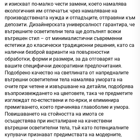
и изискват по-малко чести замени, което намалява
екологичния им отпечатък чрез намаляване на
производствената нужда и отпадъците, отправяни към
депозити. Дизайнерската универсалност гарантира, че
вътрешните осветителни тела ще допълнят всеки
вътрешен стил – от минималистични съвременни
естетики до класически традиционни решения, като са
налични безброй варианти на повърхностни
обработки, форми и размери, за да отговарят на
вашите специфични декоративни предпочитания.
Подобрено качество на светлината от напредналите
вътрешни осветителни тела намалява умората на
очите при четене и извършване на детайли, подобрява
възпроизвеждането на цветовете, така че предметите
изглеждат по-естествени и по-ярки, и елиминира
премигването, което причинява главоболие и умора.
Повишаването на стойността на имота се
осъществява при инсталиране на качествени
вътрешни осветителни тела, тъй като потенциалните
купувачи признават предимствата на модерните,