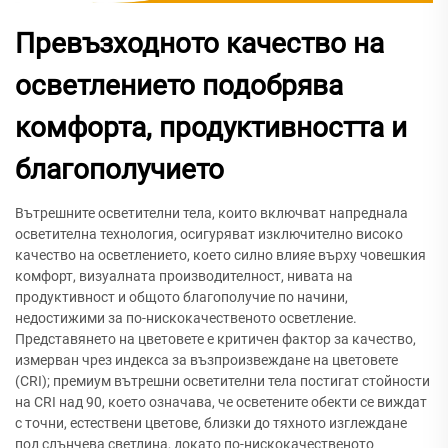
Превъзходното качество на
осветлението подобрява
комфорта, продуктивността и
благополучието
Вътрешните осветителни тела, които включват напреднала
осветителна технология, осигуряват изключително високо
качество на осветлението, което силно влияе върху човешкия
комфорт, визуалната производителност, нивата на
продуктивност и общото благополучие по начини,
недостижими за по-нискокачественото осветление.
Представянето на цветовете е критичен фактор за качество,
измерван чрез индекса за възпроизвеждане на цветовете
(CRI); премиум вътрешни осветителни тела постигат стойности
на CRI над 90, което означава, че осветените обекти се виждат
с точни, естествени цветове, близки до тяхното изглеждане
под слънчева светлина, докато по-нискокачественото