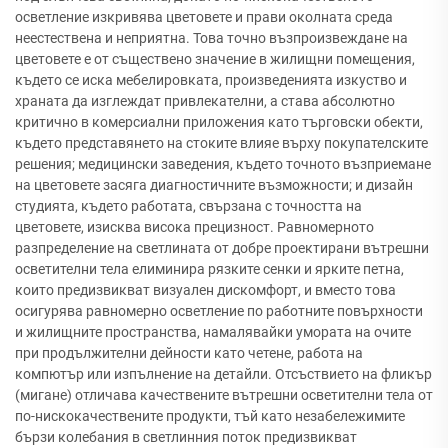
осветление изкривява цветовете и прави околната среда
неестествена и неприятна. Това точно възпроизвеждане на
цветовете е от съществено значение в жилищни помещения,
където се иска мебелировката, произведенията изкуство и
храната да изглеждат привлекателни, а става абсолютно
критично в комерсиални приложения като търговски обекти,
където представянето на стоките влияе върху покупателските
решения; медицински заведения, където точното възприемане
на цветовете засяга диагностичните възможности; и дизайн
студията, където работата, свързана с точността на
цветовете, изисква висока прецизност. Равномерното
разпределение на светлината от добре проектирани вътрешни
осветителни тела елиминира рязките сенки и ярките петна,
които предизвикват визуален дискомфорт, и вместо това
осигурява равномерно осветление по работните повърхности
и жилищните пространства, намалявайки умората на очите
при продължителни дейности като четене, работа на
компютър или изпълнение на детайли. Отсъствието на фликър
(мигане) отличава качествените вътрешни осветителни тела от
по-нискокачествените продукти, тъй като незабележимите
бързи колебания в светлинния поток предизвикват