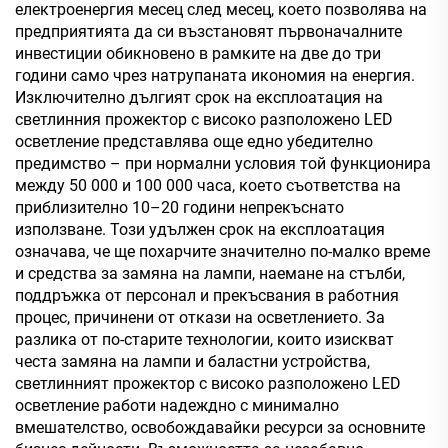
електроенергия месец след месец, което позволява на
предприятията да си възстановят първоначалните
инвестиции обикновено в рамките на две до три
години само чрез натрупаната икономия на енергия.
Изключително дългият срок на експлоатация на
светлинния прожектор с високо разположено LED
осветление представлява още едно убедително
предимство – при нормални условия той функционира
между 50 000 и 100 000 часа, което съответства на
приблизително 10–20 години непрекъснато
използване. Този удължен срок на експлоатация
означава, че ще похарчите значително по-малко време
и средства за замяна на лампи, наемане на стълби,
поддръжка от персонал и прекъсвания в работния
процес, причинени от откази на осветлението. За
разлика от по-старите технологии, които изискват
честа замяна на лампи и баластни устройства,
светлинният прожектор с високо разположено LED
осветление работи надеждно с минимално
вмешателство, освобождавайки ресурси за основните