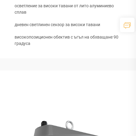
осветление за високи тавани от лито алуминиево
сплав
дневен светлинен сензор за високи тавани
високопозиционен обектив с ъгъл на обхващане 90
градуса