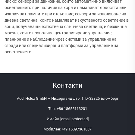
ниско; сензори за движение, които автоматично включват
осветлението при наличие на хора и намаляват яркостта или
изключват лампите при отсъствие; сензори за използване на
дневна светлина, които намаляват изкуственото осветление в
зони, получаващи естествена слънчева светлина; и безжична
мрежа, която позволява централизирано управление,
планиране и наблюдение чрез системи за управление на
сгради или специализирани платформи за управление на
осветлението.
Контакти
Add: Holux GmbH – Нидерландштр. 1, D-32825 Бломберг
Тел.:
+86 18655113201
Имейл:
[email protected]
Мобилен:
+49 16097361887