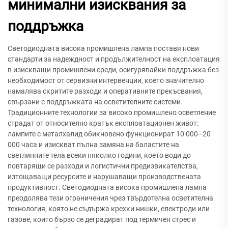
минимални изисквания за
поддръжка
Светодиодната висока промишлена лампа поставя нови
стандарти за надеждност и продължителност на експлоатация
в изискващи промишлени среди, осигурявайки поддръжка без
необходимост от сервизни интервенции, което значително
намалява скритите разходи и оперативните прекъсвания,
свързани с поддръжката на осветителните системи.
Традиционните технологии за високо промишлено осветление
страдат от относително кратък експлоатационен живот:
лампите с металхалид обикновено функционират 10 000–20
000 часа и изискват пълна замяна на баластите на
светлинните тела всеки няколко години, което води до
повтарящи се разходи и логистични предизвикателства,
изтощаващи ресурсите и нарушаващи производствената
продуктивност. Светодиодната висока промишлена лампа
преодолява тези ограничения чрез твърдотелна осветителна
технология, която не съдържа крехки нишки, електроди или
газове, които бързо се деградират под термичен стрес и