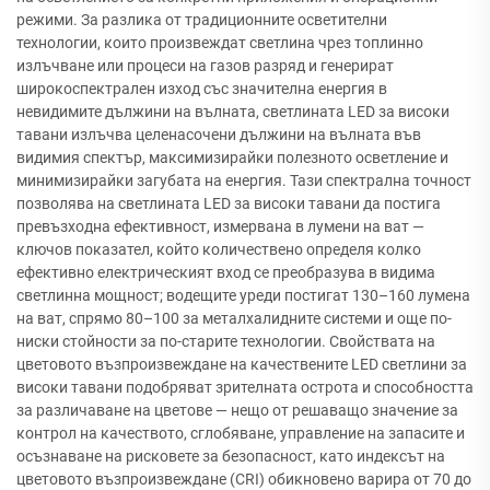
режими. За разлика от традиционните осветителни
технологии, които произвеждат светлина чрез топлинно
излъчване или процеси на газов разряд и генерират
широкоспектрален изход със значителна енергия в
невидимите дължини на вълната, светлината LED за високи
тавани излъчва целенасочени дължини на вълната във
видимия спектър, максимизирайки полезното осветление и
минимизирайки загубата на енергия. Тази спектрална точност
позволява на светлината LED за високи тавани да постига
превъзходна ефективност, измервана в лумени на ват —
ключов показател, който количествено определя колко
ефективно електрическият вход се преобразува в видима
светлинна мощност; водещите уреди постигат 130–160 лумена
на ват, спрямо 80–100 за металхалидните системи и още по-
ниски стойности за по-старите технологии. Свойствата на
цветовото възпроизвеждане на качествените LED светлини за
високи тавани подобряват зрителната острота и способността
за различаване на цветове — нещо от решаващо значение за
контрол на качеството, сглобяване, управление на запасите и
осъзнаване на рисковете за безопасност, като индексът на
цветовото възпроизвеждане (CRI) обикновено варира от 70 до