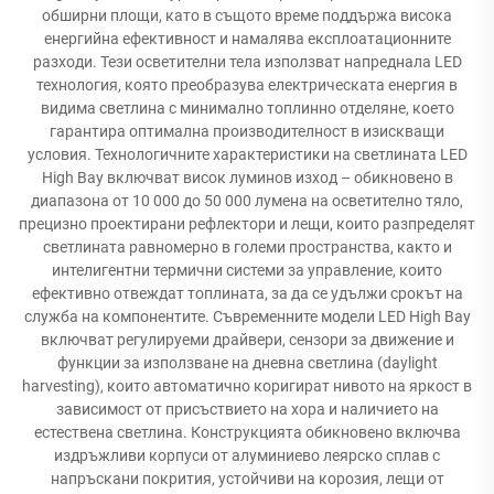
обширни площи, като в същото време поддържа висока
енергийна ефективност и намалява експлоатационните
разходи. Тези осветителни тела използват напреднала LED
технология, която преобразува електрическата енергия в
видима светлина с минимално топлинно отделяне, което
гарантира оптимална производителност в изискващи
условия. Технологичните характеристики на светлината LED
High Bay включват висок луминов изход – обикновено в
диапазона от 10 000 до 50 000 лумена на осветително тяло,
прецизно проектирани рефлектори и лещи, които разпределят
светлината равномерно в големи пространства, както и
интелигентни термични системи за управление, които
ефективно отвеждат топлината, за да се удължи срокът на
служба на компонентите. Съвременните модели LED High Bay
включват регулируеми драйвери, сензори за движение и
функции за използване на дневна светлина (daylight
harvesting), които автоматично коригират нивото на яркост в
зависимост от присъствието на хора и наличието на
естествена светлина. Конструкцията обикновено включва
издръжливи корпуси от алуминиево леярско сплав с
напръскани покрития, устойчиви на корозия, лещи от