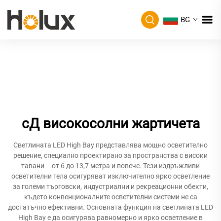
BG
сД високосолни жартичета
Светлината LED High Bay представлява мощно осветително
решение, специално проектирано за пространства с високи
тавани – от 6 до 13,7 метра и повече. Тези издръжливи
осветителни тела осигуряват изключително ярко осветление
за големи търговски, индустриални и рекреационни обекти,
където конвенционалните осветителни системи не са
достатъчно ефективни. Основната функция на светлината LED
High Bay е да осигурява равномерно и ярко осветление в