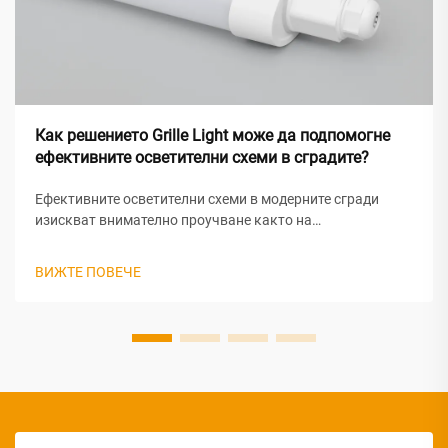
Как решението Grille Light може да подпомогне
ефективните осветителни схеми в сградите?
Ефективните осветителни схеми в модерните сгради
изискват внимателно проучване както на
функционалното осветление, така и на енергийната
ефективност; светлинните тела тип решетка (grille light)
ВИЖТЕ ПОВЕЧЕ
са се превърнали в ключово решение за архитекти и
мениджъри на обекти, които търсят оптимални...