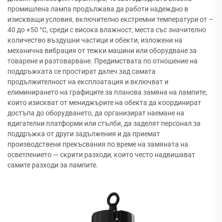
промишлена лампа продължава да работи надеждно в
изискващи условия, включително екстремни температури от –
40 до +50 °C, среди с висока влажност, места със значително
количество въздушни частици и обекти, изложени на
механична вибрация от тежки машини или оборудване за
товарене и разтоварване. Предимствата по отношение на
поддръжката се простират далеч зад самата
продължителност на експлоатация и включват и
елиминирането на графиците за планова замяна на лампите,
които изискват от мениджърите на обекта да координират
достъпа до оборудването, да организират наемане на
вдигателни платформи или стълби, да заделят персонал за
поддръжка от други задължения и да приемат
производствени прекъсвания по време на замяната на
осветлението — скрити разходи, които често надвишават
самите разходи за лампите.