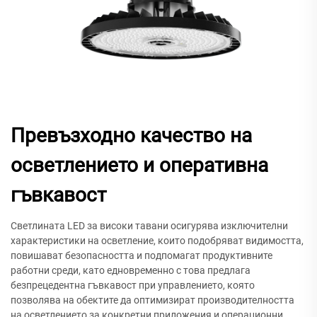
Превъзходно качество на
осветлението и оперативна
гъвкавост
Светлината LED за високи тавани осигурява изключителни
характеристики на осветление, които подобряват видимостта,
повишават безопасността и подпомагат продуктивните
работни среди, като едновременно с това предлага
безпрецедентна гъвкавост при управлението, която
позволява на обектите да оптимизират производителността
на осветлението за конкретни приложения и операционни