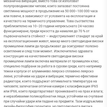
механична вибрация; вместо това се използват
полупроводникови чипове, които запазват постоянна
светлинна мощност в продължение на 50 000–100 000 часа
или повече, в зависимост от условията на експлоатация и
качеството на термичното управление. Това съответства
приблизително на 10–20 години непрекъснато 24-часово
функциониране, преди яркостта да намалее до 70 % от
първоначалната стойност — индустриалният стандарт за край
на експлоатационния живот, макар много светодиодни високи
промишлени лампи да продължават да осигуряват полезно
осветление и след този момент. Изключително здравата
конструкция на качествените светодиодни високи
промишлени лампи включва материали от промишлен клас,
специално подбрани за работа в сурови среди, като например
тежки корпуси от алуминиево леярско сплавено леярско
леене, устойчиви на удари и вибрации; термично ефективни
радиатори, които поддържат оптималната температура на
чиповете; запечатани оптични камери с класификация IP65
или IP66, които предотвратяват проникването на прах и влага;
и неразбиваеми поликарбонатни лещи, устойчиви на счупване
при случайни удари или падане на предмети. Тази издръжлива
дизайн-философия гарантира, че светодиодната висока