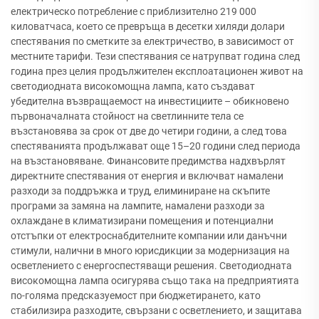
електрическо потребление с приблизително 219 000
киловатчаса, което се превръща в десетки хиляди долари
спестявания по сметките за електричество, в зависимост от
местните тарифи. Тези спестявания се натрупват година след
година през целия продължителен експлоатационен живот на
светодиодната високомощна лампа, като създават
убедителна възвращаемост на инвестициите – обикновено
първоначалната стойност на светлинните тела се
възстановява за срок от две до четири години, а след това
спестяванията продължават още 15–20 години след периода
на възстановяване. Финансовите предимства надхвърлят
директните спестявания от енергия и включват намалени
разходи за поддръжка и труд, елиминиране на скъпите
програми за замяна на лампите, намалени разходи за
охлаждане в климатизирани помещения и потенциални
отстъпки от електроснабдителните компании или данъчни
стимули, налични в много юрисдикции за модернизация на
осветлението с енергоспестяващи решения. Светодиодната
високомощна лампа осигурява също така на предприятията
по-голяма предсказуемост при бюджетирането, като
стабилизира разходите, свързани с осветлението, и защитава