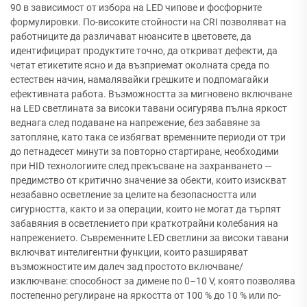
90 в зависимост от избора на LED чипове и фосфорните
формулировки. По-високите стойности на CRI позволяват на
работниците да различават нюансите в цветовете, да
идентифицират продуктите точно, да откриват дефекти, да
четат етикетите ясно и да възприемат околната среда по
естествен начин, намалявайки грешките и подпомагайки
ефективната работа. Възможността за мигновено включване
на LED светлината за високи тавани осигурява пълна яркост
веднага след подаване на напрежение, без забавяне за
затопляне, като така се избягват временните периоди от три
до петнадесет минути за повторно стартиране, необходими
при HID технологиите след прекъсване на захранването —
предимство от критично значение за обекти, които изискват
незабавно осветление за целите на безопасността или
сигурността, както и за операции, които не могат да търпят
забавяния в осветлението при краткотрайни колебания на
напрежението. Съвременните LED светлини за високи тавани
включват интелигентни функции, които разширяват
възможностите им далеч зад простото включване/
изключване: способност за димене по 0–10 V, която позволява
постепенно регулиране на яркостта от 100 % до 10 % или по-