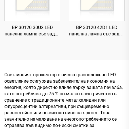
BP-30120-30U2 LED
BP-30120-42D1 LED
панелна лампа със задна
панелна лампа със задна
подсветка, 830,
подсветка, 840,
1195×295×27 мм, 160 лм/
1195×295×28 мм, 87 лм/
Вт, 30 Вт, 4800 лм
Вт, 42 Вт, 3650 лм
Светлинният прожектор с високо разположено LED
осветление осигурява забележителна икономия на
енергия, която директно влияе върху вашата печалба,
като потреблява до 75 % по-малко електричество в
сравнение с традиционните металхалидни или
флуоресцентни алтернативи, при същевременно
равностойно или по-високо ниво на яркост. Това
значително намаляване на енергопотреблението се
отразява във видимо по-ниски сметки за