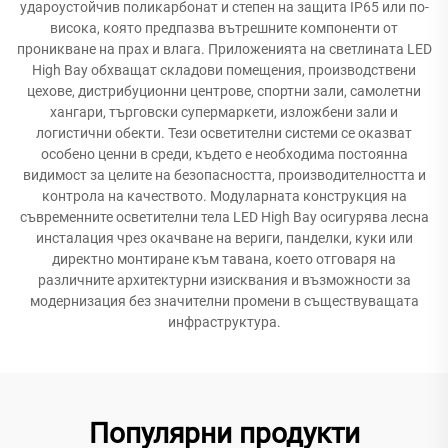
удароустойчив поликарбонат и степен на защита IP65 или по-
висока, която предпазва вътрешните компоненти от
проникване на прах и влага. Приложенията на светлината LED
High Bay обхващат складови помещения, производствени
цехове, дистрибуционни центрове, спортни зали, самолетни
хангари, търговски супермаркети, изложбени зали и
логистични обекти. Тези осветителни системи се оказват
особено ценни в среди, където е необходима постоянна
видимост за целите на безопасността, производителността и
контрола на качеството. Модуларната конструкция на
съвременните осветителни тела LED High Bay осигурява лесна
инсталация чрез окачване на вериги, панделки, куки или
директно монтиране към тавана, което отговаря на
различните архитектурни изисквания и възможности за
модернизация без значителни промени в съществуващата
инфраструктура.
Популярни продукти