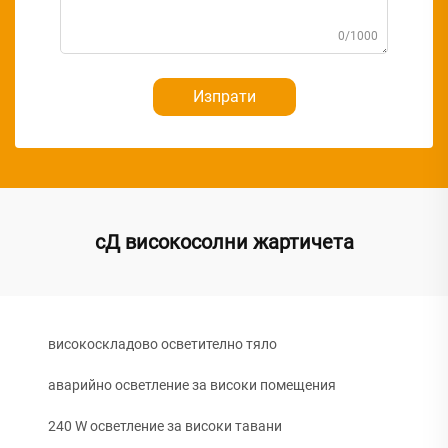
0/1000
Изпрати
сД високосолни жартичета
високоскладово осветително тяло
аварийно осветление за високи помещения
240 W осветление за високи тавани