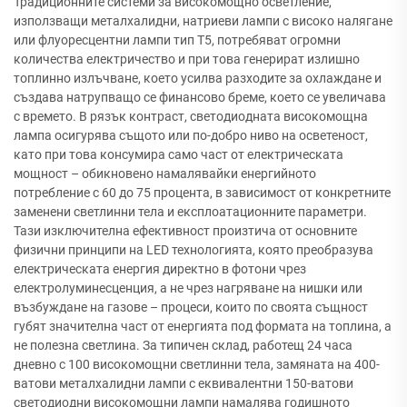
Традиционните системи за високомощно осветление,
използващи металхалидни, натриеви лампи с високо налягане
или флуоресцентни лампи тип T5, потребяват огромни
количества електричество и при това генерират излишно
топлинно излъчване, което усилва разходите за охлаждане и
създава натрупващо се финансово бреме, което се увеличава
с времето. В рязък контраст, светодиодната високомощна
лампа осигурява същото или по-добро ниво на осветеност,
като при това консумира само част от електрическата
мощност – обикновено намалявайки енергийното
потребление с 60 до 75 процента, в зависимост от конкретните
заменени светлинни тела и експлоатационните параметри.
Тази изключителна ефективност произтича от основните
физични принципи на LED технологията, която преобразува
електрическата енергия директно в фотони чрез
електролуминесценция, а не чрез нагряване на нишки или
възбуждане на газове – процеси, които по своята същност
губят значителна част от енергията под формата на топлина, а
не полезна светлина. За типичен склад, работещ 24 часа
дневно с 100 високомощни светлинни тела, замяната на 400-
ватови металхалидни лампи с еквивалентни 150-ватови
светодиодни високомощни лампи намалява годишното