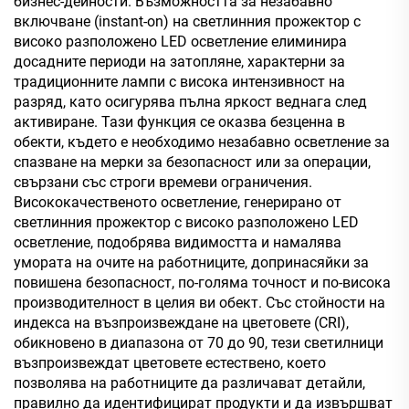
бизнес-дейности. Възможността за незабавно
включване (instant-on) на светлинния прожектор с
високо разположено LED осветление елиминира
досадните периоди на затопляне, характерни за
традиционните лампи с висока интензивност на
разряд, като осигурява пълна яркост веднага след
активиране. Тази функция се оказва безценна в
обекти, където е необходимо незабавно осветление за
спазване на мерки за безопасност или за операции,
свързани със строги времеви ограничения.
Висококачественото осветление, генерирано от
светлинния прожектор с високо разположено LED
осветление, подобрява видимостта и намалява
умората на очите на работниците, допринасяйки за
повишена безопасност, по-голяма точност и по-висока
производителност в целия ви обект. Със стойности на
индекса на възпроизвеждане на цветовете (CRI),
обикновено в диапазона от 70 до 90, тези светилници
възпроизвеждат цветовете естествено, което
позволява на работниците да различават детайли,
правилно да идентифицират продукти и да извършват