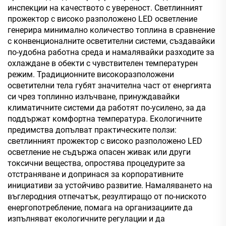
инспекции на качеството с увереност. Светлинният
прожектор с високо разположено LED осветление
генерира минимално количество топлина в сравнение
с конвенционалните осветителни системи, създавайки
по-удобна работна среда и намалявайки разходите за
охлаждане в обекти с чувствителен температурен
режим. Традиционните високоразположени
осветителни тела губят значителна част от енергията
си чрез топлинно излъчване, принуждавайки
климатичните системи да работят по-усилено, за да
поддържат комфортна температура. Екологичните
предимства допълват практическите ползи:
светлинният прожектор с високо разположено LED
осветление не съдържа опасен живак или други
токсични вещества, опростява процедурите за
отстраняване и допринася за корпоративните
инициативи за устойчиво развитие. Намаляването на
въглеродния отпечатък, резултиращо от по-ниското
енергопотребление, помага на организациите да
изпълняват екологичните регулации и да