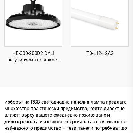
осветление
HB-300-200D2 DALI
T8-L12-12A2
регулируема по яркост
UFO LED
високомонтажна лампа,
840, 300×H130 мм, 185
лм/Вт, 200 Вт, 37000 лм
Изборът на RGB светодиодна панелна лампа предлага
множество практически предимства, които директно
влияят върху вашето ежедневно изживяване и
дългосрочната икономия. Енергийната ефективност е
най-важното предимство – тези панели потребяват до