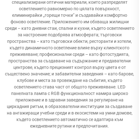
специализирани оптични материали, които разпределят
осветлението равномерно по цялата повърхност,
елиминирайки „горещи точки“ и създавайки комфортно
фоново осветление. Приложението им обхваща жилищни
среди – като дневни стаи, спални и кухни, където осветлението
за настроение подобрява атмосферата; търговски
пространства – като търговски обекти, ресторанти и хотели,
където динамичното осветление влияе върху клиентското
преживяване; професионални среди – като фотостудията,
пространства за създаване на съдържание и предавателни
центрове, където прецизният контрол върху цвета е от
съществено значение; и забавителни заведения – като барове,
клубове и места за провеждане на събития, където
осветлението става част от общото преживяване. LED
панелната лампа с RGB функционалност намира широко
приложение и в здравни заведения за регулиране на
циркадния ритъм, в образователни институции за създаване
на ангажиращи учебни среди и в екосистеми на умни домове,
където осветлението автоматично се адаптира към
ежедневните рутини и предпочитания.