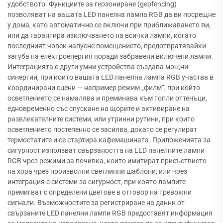
удобството. Функциите за геозониране (geofencing)
позволяват на вашата LED панелна лампа RGB да ви посрещне
у дома, като автоматично се включи при приближаването ви,
или да гарантира изключването на всички лампи, когато
последният човек напусне помещението, предотвратявайки
загуба на електроенергия поради забравени включени лампи.
Интеграцията с други умни устройства създава мощни
синергии, при които вашата LED панелна лампа RGB участва в
координирани сцени — например режим „филм“, при който
осветлението се намалява и преминава към топли оттенъци,
едновременно със спускане на щорите и активиране на
развлекателните системи, или утринни рутини, при които
осветлението постепенно се засилва, докато се регулират
термостатите и се стартира кафемашината. Приложенията за
сигурност използват свързаността на LED панелните лампи
RGB чрез режими за почивка, които имитират присъствието
на хора чрез произволни светлинни шаблони, или чрез
интеграция с системи за сигурност, при която лампите
премигват с определени цветове в отговор на тревожни
сигнали. Възможностите за регистриране на данни от
свързаните LED панелни лампи RGB предоставят информация