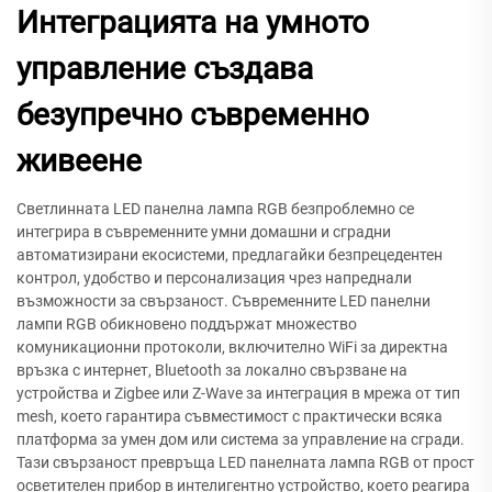
Интеграцията на умното
управление създава
безупречно съвременно
живеене
Светлинната LED панелна лампа RGB безпроблемно се
интегрира в съвременните умни домашни и сградни
автоматизирани екосистеми, предлагайки безпрецедентен
контрол, удобство и персонализация чрез напреднали
възможности за свързаност. Съвременните LED панелни
лампи RGB обикновено поддържат множество
комуникационни протоколи, включително WiFi за директна
връзка с интернет, Bluetooth за локално свързване на
устройства и Zigbee или Z-Wave за интеграция в мрежа от тип
mesh, което гарантира съвместимост с практически всяка
платформа за умен дом или система за управление на сгради.
Тази свързаност превръща LED панелната лампа RGB от прост
осветителен прибор в интелигентно устройство, което реагира