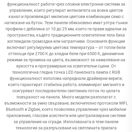
функционалност работи чрез сложни електронни системи за
управление, които регулират интензитета на всеки цвятов
канал и произвеждат милиони цветови комбинации само с
натискане на бутон. Тези панели обикновено имат ултра-тънки
профили с дебелина от 10 до 25 мм, което ги прави идеални за
пространства, където традиционните осветителни тела биха
изглеждали громоздки или натрапчиви. Основните функции
включват регулируема цветова температура – от топли бели
оттенъци при 2700 K до хладни бели при 6500 K, динамични
режими за промяна на цвета, възможност за намаляване на
яркостта и програмиране на осветителни сцени. От
технологична гледна точка LED панелната лампа с RGB
функционалност използва напреднали драйверни вериги,
които гарантират стабилна работа, елиминират мигането и
осигуряват последователен светлинен поток по цялата
повърхност на панела. Много модели разполагат с
възможности за умно свързване, включително протоколи WiFi,
Bluetooth и Zigbee, което позволява управление чрез мобилни
приложения, гласови асистенти или централизирани системи
за управление на сгради. Използваната в тези панели
технология за разпръскване на светлината прилага