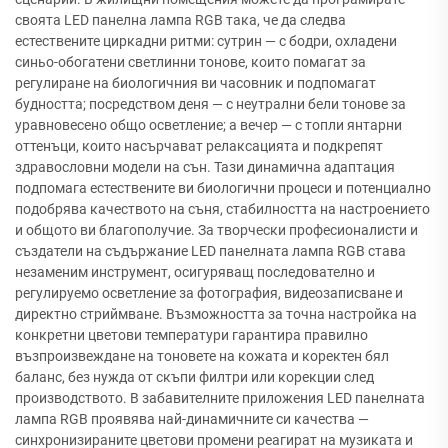
своята LED панелна лампа RGB така, че да следва
естествените циркадни ритми: сутрин — с бодри, охладени
синьо-обогатени светлинни тонове, които помагат за
регулиране на биологичния ви часовник и подпомагат
будността; посредством деня — с неутрални бели тонове за
уравновесено общо осветление; а вечер — с топли янтарни
оттенъци, които насърчават релаксацията и подкрепят
здравословни модели на сън. Тази динамична адаптация
подпомага естествените ви биологични процеси и потенциално
подобрява качеството на съня, стабилността на настроението
и общото ви благополучие. За творчески професионалисти и
създатели на съдържание LED панелната лампа RGB става
незаменим инструмент, осигуряващ последователно и
регулируемо осветление за фотография, видеозаписване и
директно стриймване. Възможността за точна настройка на
конкретни цветови температури гарантира правилно
възпроизвеждане на тоновете на кожата и коректен бял
баланс, без нужда от скъпи филтри или корекции след
производството. В забавителните приложения LED панелната
лампа RGB проявява най-динамичните си качества —
синхронизираните цветови промени реагират на музиката и