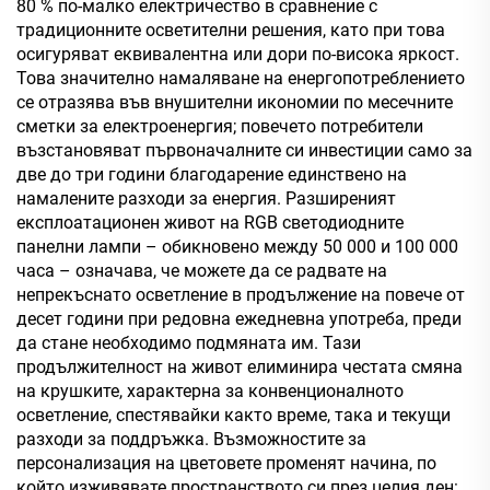
80 % по-малко електричество в сравнение с
традиционните осветителни решения, като при това
осигуряват еквивалентна или дори по-висока яркост.
Това значително намаляване на енергопотреблението
се отразява във внушителни икономии по месечните
сметки за електроенергия; повечето потребители
възстановяват първоначалните си инвестиции само за
две до три години благодарение единствено на
намалените разходи за енергия. Разширеният
експлоатационен живот на RGB светодиодните
панелни лампи – обикновено между 50 000 и 100 000
часа – означава, че можете да се радвате на
непрекъснато осветление в продължение на повече от
десет години при редовна ежедневна употреба, преди
да стане необходимо подмяната им. Тази
продължителност на живот елиминира честата смяна
на крушките, характерна за конвенционалното
осветление, спестявайки както време, така и текущи
разходи за поддръжка. Възможностите за
персонализация на цветовете променят начина, по
който изживявате пространството си през целия ден: