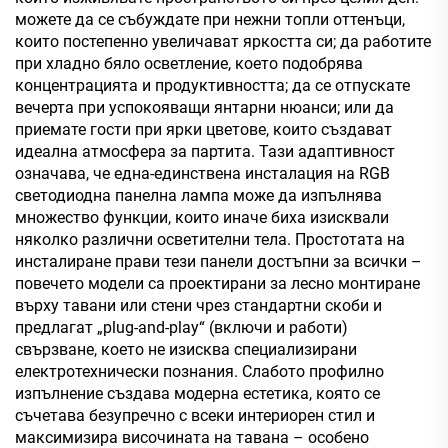
можете да се събуждате при нежни топли оттенъци,
които постепенно увеличават яркостта си; да работите
при хладно бяло осветление, което подобрява
концентрацията и продуктивността; да се отпускате
вечерта при успокояващи янтарни нюанси; или да
приемате гости при ярки цветове, които създават
идеална атмосфера за партита. Тази адаптивност
означава, че една-единствена инсталация на RGB
светодиодна панелна лампа може да изпълнява
множество функции, които иначе биха изисквали
няколко различни осветителни тела. Простотата на
инсталиране прави тези панели достъпни за всички –
повечето модели са проектирани за лесно монтиране
върху тавани или стени чрез стандартни скоби и
предлагат „plug-and-play“ (включи и работи)
свързване, което не изисква специализирани
електротехнически познания. Слабото профилно
изпълнение създава модерна естетика, която се
съчетава безупречно с всеки интериорен стил и
максимизира височината на тавана – особено