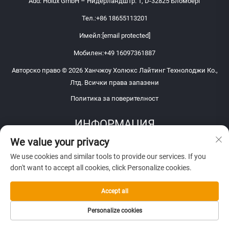
Add: Holux GmbH – Нидерландштр. 1, D-32825 Бломберг
Тел.:
+86 18655113201
Имейл:
[email protected]
Мобилен:
+49 16097361887
Авторско право © 2026 Ханчжоу Холюкс Лайтинг Технолоджи Ко.,
Лтд. Всички права запазени
Политика за поверителност
ИНФОРМАЦИЯ
We value your privacy
Запишете се, за да получавате нашия седмичен бюлетин
We use cookies and similar tools to provide our services. If you
don't want to accept all cookies, click Personalize cookies.
Accept all
Изпрати
Personalize cookies