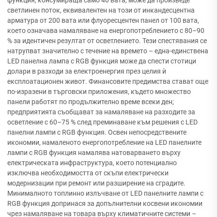
светлинен поток, еквивалентен на този от инкандесцентна
арматура от 200 вата или флуоресцентен панел от 100 вата,
което означава намаляване на енергопотреблението с 80–90
% за идентичен резултат от осветлението. Тези спестявания се
натрупват значително с течение на времето – една-единствена
LED панелна лампа с RGB функция може да спести стотици
долари в разходи за електроенергия през целия ѝ
експлоатационен живот. Финансовите предимства стават още
по-изразени в търговски приложения, където множество
панели работят по продължително време всеки ден;
предприятията съобщават за намаляване на разходите за
осветление с 60–75 % след преминаване към решения с LED
панелни лампи с RGB функция. Освен непосредствените
икономии, намаленото енергопотребление на LED панелните
лампи с RGB функция намалява натоварването върху
електрическата инфраструктура, което потенциално
изключва необходимостта от скъпи електрически
модернизации при ремонт или разширение на сградите.
Минималното топлинно излъчване от LED панелните лампи с
RGB функция допринася за допълнителни косвени икономии
чрез намаляване на товара върху климатичните системи –