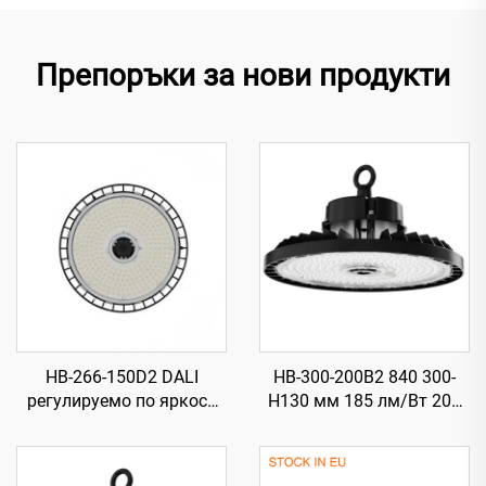
Препоръки за нови продукти
HB-266-150D2 DALI
HB-300-200B2 840 300-
регулируемо по яркост
H130 мм 185 лм/Вт 200
840 266-H120 мм 185 лм/
Вт 37000 лм UFO LED
Вт 150 Вт 27750 лм UFO
високомонтажно
LED високомонтажно
осветление