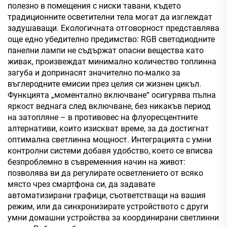
полезно в помещения с ниски тавани, където
традиционните осветителни тела могат да изглеждат
задушаващи. Екологичната отговорност представлява
още едно убедително предимство: RGB светодиодните
панелни лампи не съдържат опасни вещества като
живак, произвеждат минимално количество топлинна
загуба и допринасят значително по-малко за
въглеродните емисии през целия си жизнен цикъл.
Функцията „моментално включване“ осигурява пълна
яркост веднага след включване, без никакъв период
на затопляне – в противовес на флуоресцентните
алтернативи, които изискват време, за да достигнат
оптимална светлинна мощност. Интеграцията с умни
контролни системи добавя удобство, което се вписва
безпроблемно в съвременния начин на живот:
позволява ви да регулирате осветлението от всяко
място чрез смартфона си, да задавате
автоматизирани графици, съответстващи на вашия
режим, или да синхронизирате устройството с други
умни домашни устройства за координирани светлинни