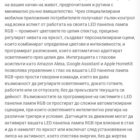
на вашия начин на живот, предпочитания и рутини с
минимално ръчно вмешателство. Чрез специализирани
мобилни приложения потребителите получават пълен контрол
над всеки аспект от работата на своята LED панелна лампа
RGB — променят цветовете по целия спектър, прецизно
регулират нивата на яркост, създават персонализирани сцени,
които комбинират определени цветове и интензивности, и
програмират разписания, които автоматично адаптират
осветлението през целия ден. Интеграцията с гласови
асистенти като Amazon Alexa, Google Assistant и Apple HomeKit
позволява управление с глас на вашата LED панелна лампа
RGB чрез прости говорени команди, което ви дава
възможност да регулирате осветлението, докато готвите,
работите или се отпускате, без да прекъсвате текущата си
дейност. Възможностите за програмиране на системите с LED
панелни лампи RGB се простират до сложни автоматизирани
сценарии, при които осветлението интелигентно реагира на
различни тригери и условия. Датчиците за движение могат да
активират вашата LED панелна лампа RGB при влизане в стая
и да я намалят по яркост или изключат след установяване на
липса на активност, което спестява енергия, без да жертва