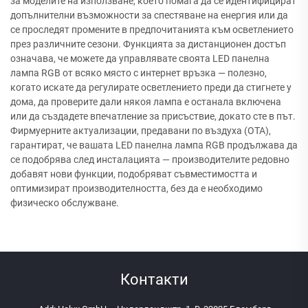
за моделите на използване, което помага да се идентифицират
допълнителни възможности за спестяване на енергия или да
се проследят промените в предпочитанията към осветлението
през различните сезони. Функцията за дистанционен достъп
означава, че можете да управлявате своята LED панелна
лампа RGB от всяко място с интернет връзка — полезно,
когато искате да регулирате осветлението преди да стигнете у
дома, да проверите дали някоя лампа е останала включена
или да създадете впечатление за присъствие, докато сте в път.
Фирмуерните актуализации, предавани по въздуха (OTA),
гарантират, че вашата LED панелна лампа RGB продължава да
се подобрява след инсталацията — производителите редовно
добавят нови функции, подобряват съвместимостта и
оптимизират производителността, без да е необходимо
физическо обслужване.
Контакти