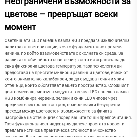
Неограничени възможности за
цветове – превръщат всеки
момент
Светлинната LED панелна лампа RGB предлага изключителна
палитра от цветови опции, която фундаментално променя
начина, по който взаимодействате с околната си среда. За
разлика от обичайното осветление, което ви ограничава до
една фиксирана цветова температура, тази технология ви
предоставя на пръстите милиони различни цветове, всеки от
които внимателно калибриран, за да създава точни и ярки
оттенъци, които обогатяват вашето пространство. Сложният
цвятосмесващ системен модул във всяка LED панелна лампа
RGB комбинира червени, зелени и сини LED чипове чрез
прецизен електронен контрол, позволявайки безупречни
преходи между цветовете и възможността за фината
настройка на оттенъците според вашите точни предпочитания.
Тази функционалност надхвърля далече простата новост и
предлага истинска практическа стойност в множество
сценарии. В жилищни помещения можете да програмирате