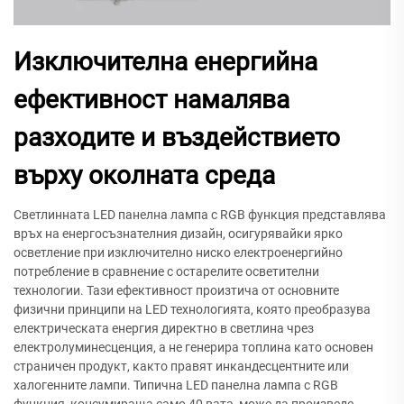
Изключителна енергийна
ефективност намалява
разходите и въздействието
върху околната среда
Светлинната LED панелна лампа с RGB функция представлява
връх на енергосъзнателния дизайн, осигурявайки ярко
осветление при изключително ниско електроенергийно
потребление в сравнение с остарелите осветителни
технологии. Тази ефективност произтича от основните
физични принципи на LED технологията, която преобразува
електрическата енергия директно в светлина чрез
електролуминесценция, а не генерира топлина като основен
страничен продукт, както правят инкандесцентните или
халогенните лампи. Типична LED панелна лампа с RGB
функция, консумираща само 40 вата, може да произведе