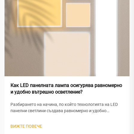
Как LED панелната лампа осигурява равномерно
и удобно вътрешно осветление?
Разбирането на начина, по който технологията на LED
панелни светлини създава равномерно и удобно
вътрешно осветление, изисква анализ на сложното
оптично инженерство и проектните принципи, лежащи в
ВИЖТЕ ПОВЕЧЕ
основата на тези модерни осветителни решения. LED