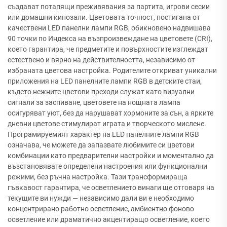
създават потапящи преживявания за партита, игрови сесии
или домашни кинозали. Цветовата точност, постигана от
качествени LED панелни лампи RGB, обикновено надвишава
90 точки по Индекса на възпроизвеждане на цветовете (CRI),
което гарантира, че предметите и повърхностите изглеждат
естествено и вярно на действителността, независимо от
избраната цветова настройка. Родителите откриват уникални
приложения на LED панелните лампи RGB в детските стаи,
където нежните цветови преходи служат като визуални
сигнали за заспиване, цветовете на нощната лампа
осигуряват уют, без да нарушават хормоните за сън, а ярките
дневни цветове стимулират играта и творческото мислене.
Програмируемият характер на LED панелните лампи RGB
означава, че можете да запазвате любимите си цветови
комбинации като предварителни настройки и моментално да
възстановявате определени настроения или функционални
режими, без ръчна настройка. Тази трансформираща
гъвкавост гарантира, че осветлението винаги ще отговаря на
текущите ви нужди — независимо дали ви е необходимо
концентрирано работно осветление, амбиентно фоново
осветление или драматично акцентиращо осветление, което