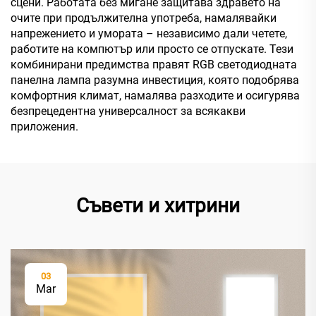
сцени. Работата без мигане защитава здравето на
очите при продължителна употреба, намалявайки
напрежението и умората – независимо дали четете,
работите на компютър или просто се отпускате. Тези
комбинирани предимства правят RGB светодиодната
панелна лампа разумна инвестиция, която подобрява
комфортния климат, намалява разходите и осигурява
безпрецедентна универсалност за всякакви
приложения.
Съвети и хитрини
03
Mar