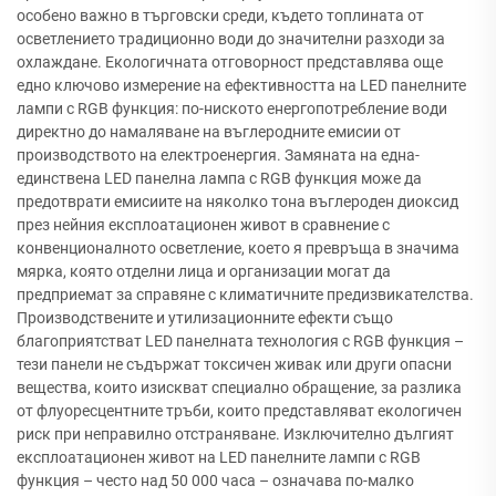
особено важно в търговски среди, където топлината от
осветлението традиционно води до значителни разходи за
охлаждане. Екологичната отговорност представлява още
едно ключово измерение на ефективността на LED панелните
лампи с RGB функция: по-ниското енергопотребление води
директно до намаляване на въглеродните емисии от
производството на електроенергия. Замяната на една-
единствена LED панелна лампа с RGB функция може да
предотврати емисиите на няколко тона въглероден диоксид
през нейния експлоатационен живот в сравнение с
конвенционалното осветление, което я превръща в значима
мярка, която отделни лица и организации могат да
предприемат за справяне с климатичните предизвикателства.
Производствените и утилизационните ефекти също
благоприятстват LED панелната технология с RGB функция –
тези панели не съдържат токсичен живак или други опасни
вещества, които изискват специално обращение, за разлика
от флуоресцентните тръби, които представляват екологичен
риск при неправилно отстраняване. Изключително дългият
експлоатационен живот на LED панелните лампи с RGB
функция – често над 50 000 часа – означава по-малко