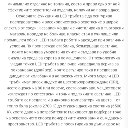
минимално отделяне на топлина, което я прави едно от най-
ефективните осветителни изделия, налични на пазара днес.
Основната функция на LED тръбата е да осигурява
последователно и висококачествено осветление в широк
спектър от среди. Независимо дали е инсталирана в търговски
магазин, коридор на болница, класна стая в училище или
промишлен обект, LED тръбата работи надеждно при различни
условия. Тя произвежда стабилна, безмерцаща светлина,
която намалява умората на очите и създава по-удобна
визуална среда за хората в помещението. От технологична
гледна точка LED тръбата включва напреднала верига за
захранване (драйвер), която регулира тока и предпазва
диодите от колебания в напрежението. Много модели LED
тръби имат висок индекс на цветовъзпроизвеждане (CRI),
често оценен на 80 или повече, което означава, че цветовете
изглеждат по-естествени и точни под тяхната светлина. LED
тръбата се предлага и в няколко температури на цвета – от
топло бяла (около 2700 K) до студена дневна светлина (6500
K), което дава на потребителите гъвкавост да подберат тона
на осветлението според конкретните изисквания към дадено
пространство. LED тръбата е проектирана за дълъг срок на