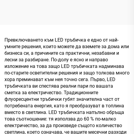
UFO LED
T8 LED тръба със стартер
високомонтажна лампа,
840, 300×H130 мм, 185
лм/Вт, 200 Вт, 37000 лм
Превключването към LED тръбичка е едно от най-
умните решения, които можете да вземете за дома или
бизнеса си, а причините са практични, незабавни и
лесни за разбиране. По-долу е ясно и направо
изложение на това защо LED тръбичката надминава
по-старите осветителни решения и защо толкова много
хора преминават към нея точно сега. Първо, LED
тръбичката ви спестява реални пари по вашата
сметка за електричество. Традиционните
флуоресцентни тръбички губят значителна част от
потребената енергия, като я преобразуват в топлина
вместо в светлина. LED тръбичката напълно обръща
това съотношение: тя използва до 60 % по-малко
електричество, за да произведе същото количество
светлина, което означава, че вашите месечни разходи