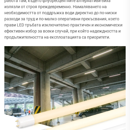
работа там, където флуоресцентните алтернативи биха
излязли от строя преждевременно. Намаляването на
необходимостта от поддръжка води директно до по-ниски
разходи за труд и по-малко оперативни прекъсвания, което
прави LED тръбата изключително практичен и икономически
ефективен избор за всеки случай, при който надеждността и
продължителността на експлоатацията са приоритети.