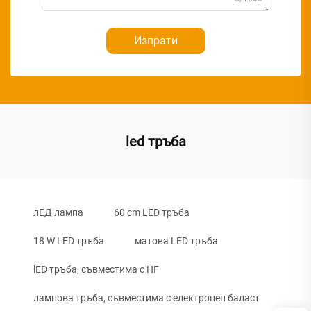
Изпрати
led тръба
лЕД лампа
60 cm LED тръба
18 W LED тръба
матова LED тръба
lED тръба, съвместима с HF
лампова тръба, съвместима с електронен баласт