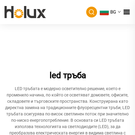
BG
led тръба
LED тръбата е модерно осветително решение, което е
променило начина, по който се осветяват домовете, офисите,
складовете и търговските пространства. Конструирана като
директна замяна на традиционните флуоресцентни тръби, LED
тръбата осигурява по-висок светлинен поток при значително
по-ниско енергопотребление. В основата си LED тръбата
използва технологията на светлодиодите (LED), за да
преобразува електрическата енергия в видима светлина с