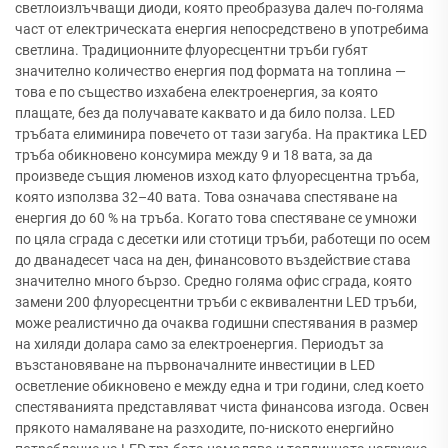
светлоизлъчващи диоди, която преобразува далеч по-голяма
част от електрическата енергия непосредствено в употребима
светлина. Традиционните флуоресцентни тръби губят
значително количество енергия под формата на топлина —
това е по същество изхабена електроенергия, за която
плащате, без да получавате каквато и да било полза. LED
тръбата елиминира повечето от тази загуба. На практика LED
тръба обикновено консумира между 9 и 18 вата, за да
произведе същия люменов изход като флуоресцентна тръба,
която използва 32–40 вата. Това означава спестяване на
енергия до 60 % на тръба. Когато това спестяване се умножи
по цяла сграда с десетки или стотици тръби, работещи по осем
до дванадесет часа на ден, финансовото въздействие става
значително много бързо. Средно голяма офис сграда, която
замени 200 флуоресцентни тръби с еквивалентни LED тръби,
може реалистично да очаква годишни спестявания в размер
на хиляди долара само за електроенергия. Периодът за
възстановяване на първоначалните инвестиции в LED
осветление обикновено е между една и три години, след което
спестяванията представляват чиста финансова изгода. Освен
прякото намаляване на разходите, по-ниското енергийно