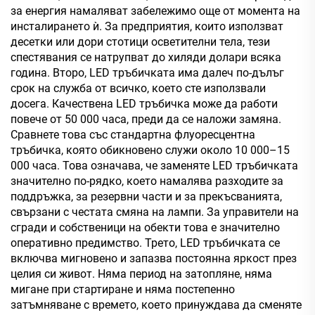
за енергия намаляват забележимо още от момента на
инсталирането ѝ. За предприятия, които използват
десетки или дори стотици осветителни тела, тези
спестявания се натрупват до хиляди долари всяка
година. Второ, LED тръбичката има далеч по-дълъг
срок на служба от всичко, което сте използвали
досега. Качествена LED тръбичка може да работи
повече от 50 000 часа, преди да се наложи замяна.
Сравнете това със стандартна флуоресцентна
тръбичка, която обикновено служи около 10 000–15
000 часа. Това означава, че заменяте LED тръбичката
значително по-рядко, което намалява разходите за
поддръжка, за резервни части и за прекъсванията,
свързани с честата смяна на лампи. За управители на
сгради и собственици на обекти това е значително
оперативно предимство. Трето, LED тръбичката се
включва мигновено и запазва постоянна яркост през
целия си живот. Няма период на затопляне, няма
мигане при стартиране и няма постепенно
затъмняване с времето, което принуждава да сменяте