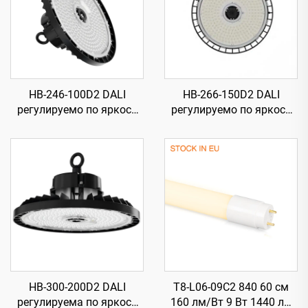
HB-246-100D2 DALI
HB-266-150D2 DALI
регулируемо по яркост
регулируемо по яркост
840 246-H115 мм 185 лм/
840 266-H120 мм 185 лм/
Вт 100 Вт 18500 лм UFO
Вт 150 Вт 27750 лм UFO
LED високомонтажно
LED високомонтажно
осветление
осветление
HB-300-200D2 DALI
T8-L06-09C2 840 60 см
регулируема по яркост
160 лм/Вт 9 Вт 1440 лм