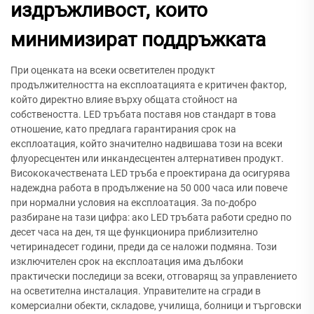
издръжливост, които
минимизират поддръжката
При оценката на всеки осветителен продукт
продължителността на експлоатацията е критичен фактор,
който директно влияе върху общата стойност на
собствеността. LED тръбата поставя нов стандарт в това
отношение, като предлага гарантирания срок на
експлоатация, който значително надвишава този на всеки
флуоресцентен или инкандесцентен алтернативен продукт.
Висококачествената LED тръба е проектирана да осигурява
надеждна работа в продължение на 50 000 часа или повече
при нормални условия на експлоатация. За по-добро
разбиране на тази цифра: ако LED тръбата работи средно по
десет часа на ден, тя ще функционира приблизително
четиринадесет години, преди да се наложи подмяна. Този
изключителен срок на експлоатация има дълбоки
практически последици за всеки, отговарящ за управлението
на осветителна инсталация. Управителите на сгради в
комерсиални обекти, складове, училища, болници и търговски