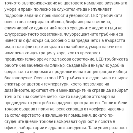
точното възпроизвеждане на цветовете намалява визуалната
умора и прави по-лесно за служителите да изпълняват
подробни задачи с прецизност и увереност. LED тръбичката
освен това генерира стабилна, безфликерна светлина,
елиминирайки един от най-често срещаните недостатъци на
флуоресцентното осветление. Флуоресцентните тръбички са
известни с фликъра си, особено с напредването на възрастта
им, а този фликър е свързан с главоболия, умора на очите и
намалена концентрация у хора, които прекарват
продължително време под такова осветление. LED тръбичката
работи без забележим фликър, създавайки визуално удобна
среда, която подпомага продължителна концентрация и общо
благополучие. Освен това LED тръбичката е достъпна в широк
спектър от цветови температури, което позволява на
дизайнерите, архитектите и мениджърите на сгради да избират
точно тон на осветлението, който най-добре отговаря на
предвидената употреба на дадено пространство. Топлите бели
тонове създават приятна, релаксираща атмосфера, идеална
за хотелиерството и жилищните помещения, докато по-
студените дневни тонове насърчават будност и яснота в
офиси, лаборатории и здравни заведения. Тази универсалност