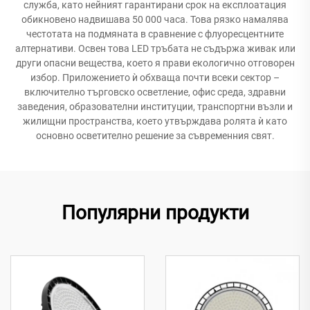
служба, като нейният гарантирани срок на експлоатация
обикновено надвишава 50 000 часа. Това рязко намалява
честотата на подмяната в сравнение с флуоресцентните
алтернативи. Освен това LED тръбата не съдържа живак или
други опасни вещества, което я прави екологично отговорен
избор. Приложението ѝ обхваща почти всеки сектор –
включително търговско осветление, офис среда, здравни
заведения, образователни институции, транспортни възли и
жилищни пространства, което утвърждава ролята ѝ като
основно осветително решение за съвременния свят.
Популярни продукти