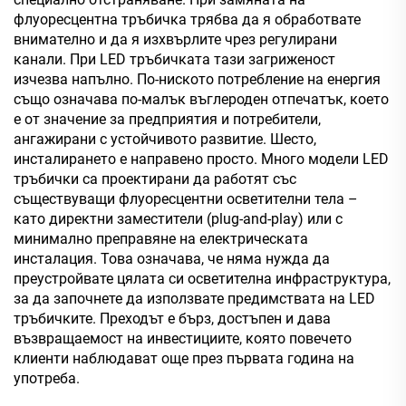
флуоресцентна тръбичка трябва да я обработвате
внимателно и да я изхвърлите чрез регулирани
канали. При LED тръбичката тази загриженост
изчезва напълно. По-ниското потребление на енергия
също означава по-малък въглероден отпечатък, което
е от значение за предприятия и потребители,
ангажирани с устойчивото развитие. Шесто,
инсталирането е направено просто. Много модели LED
тръбички са проектирани да работят със
съществуващи флуоресцентни осветителни тела –
като директни заместители (plug-and-play) или с
минимално преправяне на електрическата
инсталация. Това означава, че няма нужда да
преустройвате цялата си осветителна инфраструктура,
за да започнете да използвате предимствата на LED
тръбичките. Преходът е бърз, достъпен и дава
възвращаемост на инвестициите, която повечето
клиенти наблюдават още през първата година на
употреба.