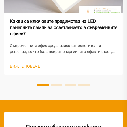
Какви са ключовите предимства на LED
панелните лампи за осветлението в съвременните
офиси?
Съвременните офис среда изискват осветителни
решения, които балансират енергийната ефективност,
визуалния комфорт и професионалната естетика. Сред
различните осветителни технологии, налични днес, LED
ВИЖТЕ ПОВЕЧЕ
панелните светлинни системи са излезли на преден план
като предпочитан избор за...
Получете безплатна оферта