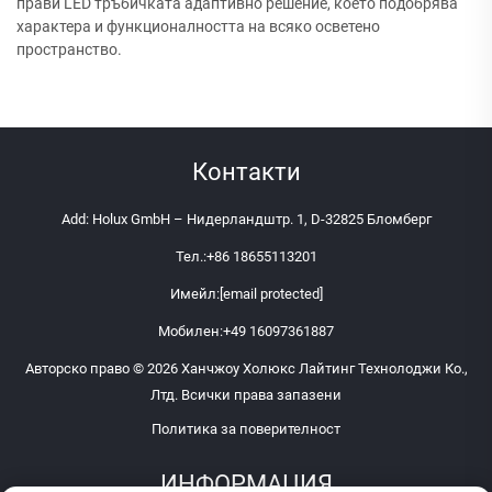
прави LED тръбичката адаптивно решение, което подобрява
характера и функционалността на всяко осветено
пространство.
Контакти
Add: Holux GmbH – Нидерландштр. 1, D-32825 Бломберг
Тел.:
+86 18655113201
Имейл:
[email protected]
Мобилен:
+49 16097361887
Авторско право © 2026 Ханчжоу Холюкс Лайтинг Технолоджи Ко.,
Лтд. Всички права запазени
Политика за поверителност
ИНФОРМАЦИЯ