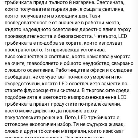
тръбичката преди пълното ѝ изгаряне. Светлината,
която получавате в първия ден, е същата светлина,
която получавате и в хилядния ден. Тази
последователност е от значение в работни места,
където надеждното осветление директно влияе върху
производителността и безопасността. Четвърто, LED
тръбичката е по-добра за хората, които използват
пространството. Тя произвежда устойчива,
висококачествена светлина, която намалява умората
на очите, главоболието и общото неудобство, свързано
с лошото осветление. Работниците в офиси и складове
съобщават, че се чувстват по-малко уморени и по-
съсредоточени, когато LED осветлението замести по-
старите флуоресцентни системи. В търговските среди
подобренията в цветовото възпроизвеждане на LED
тръбичката правят продуктите по-привлекателни,
което може директно да повлияе върху
покупателските решения. Пето, LED тръбичката е
отговорен екологичен избор. Тя не съдържа живак,
олово и други токсични материали, които изискват
специално отстраняване. При замяната на