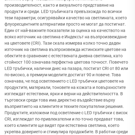
производителност, както и визуалното представяне на
продукти и среди. LED тръбичката превъзхожда по всички
тези параметри, осигурявайки качество на светлината, което
флуоресцентните алтернативи просто не могат да постигнат.
Един от най-важните показатели за оценка на качеството на
всяко източник на светлина е Индексът на възпроизвеждане
на цветовете (CRI). Тази скала измерва колко точно даден
източник на светлина възпроизвежда истинските цветове на
обектите в сравнение с естествената дневна светлина, като
стойност 100 означава перфектна цветова точност. Повечето
LED тръбички, налични днес на пазара, постигат CRI от 80 или
по-високо, а премиум моделите достигат 90 и повече. Това
означава, че под осветлението с LED тръбички цветовете на
продуктите, материали, тоновете на кожата и повърхностите
изглеждат естествени, ярки и верни на действителността. В
търговски среди това има директно въздействие върху
възприятието на клиентите и техните покупателни решения.
Продуктите, изложени под осветление с LED тръбички с висок
CRI, изглеждат по-привлекателни и по-точно предават това,
което клиентите ще видят при естествена светлина, което
укрепва доверието и стимулира продажбите. В работни среди