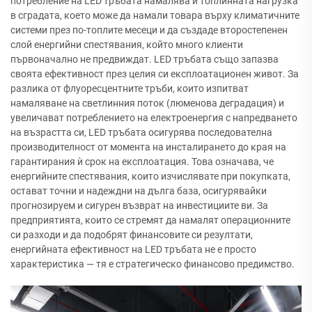
потребление на LED тръбата намалява и топлинната нагрузка
в сградата, което може да намали товара върху климатичните
системи през по-топлите месеци и да създаде второстепенен
слой енергийни спестявания, който много клиенти
първоначално не предвиждат. LED тръбата също запазва
своята ефективност през целия си експлоатационен живот. За
разлика от флуоресцентните тръби, които изпитват
намаляване на светлинния поток (люменова деградация) и
увеличават потреблението на електроенергия с напредването
на възрастта си, LED тръбата осигурява последователна
производителност от момента на инсталирането до края на
гарантирания ѝ срок на експлоатация. Това означава, че
енергийните спестявания, които изчислявате при покупката,
остават точни и надеждни на дълга база, осигурявайки
прогнозируем и сигурен възврат на инвестициите ви. За
предприятията, които се стремят да намалят операционните
си разходи и да подобрят финансовите си резултати,
енергийната ефективност на LED тръбата не е просто
характеристика — тя е стратегическо финансово предимство.