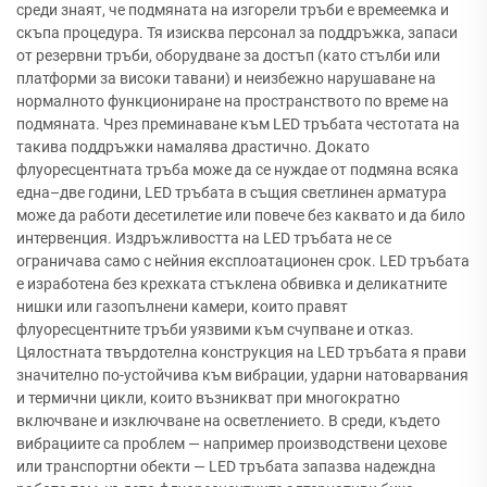
среди знаят, че подмяната на изгорели тръби е времеемка и
скъпа процедура. Тя изисква персонал за поддръжка, запаси
от резервни тръби, оборудване за достъп (като стълби или
платформи за високи тавани) и неизбежно нарушаване на
нормалното функциониране на пространството по време на
подмяната. Чрез преминаване към LED тръбата честотата на
такива поддръжки намалява драстично. Докато
флуоресцентната тръба може да се нуждае от подмяна всяка
една–две години, LED тръбата в същия светлинен арматура
може да работи десетилетие или повече без каквато и да било
интервенция. Издръжливостта на LED тръбата не се
ограничава само с нейния експлоатационен срок. LED тръбата
е изработена без крехката стъклена обвивка и деликатните
нишки или газопълнени камери, които правят
флуоресцентните тръби уязвими към счупване и отказ.
Цялостната твърдотелна конструкция на LED тръбата я прави
значително по-устойчива към вибрации, ударни натоварвания
и термични цикли, които възникват при многократно
включване и изключване на осветлението. В среди, където
вибрациите са проблем — например производствени цехове
или транспортни обекти — LED тръбата запазва надеждна