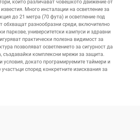
ктори, които различават човешкото движение от
известия. Много инсталации на осветление за
ция до 21 метра (70 фута) и осветление под
ст обхващат разнообразни среди, включително
ки паркове, университетски кампуси и здравни
сигуряват практически полезна видимост за
ктура позволяват осветлението за сигурност да
а, създавайки комплексни мрежи за защита.
и условия, докато програмируемите таймери и
е участъци според конкретните изисквания за