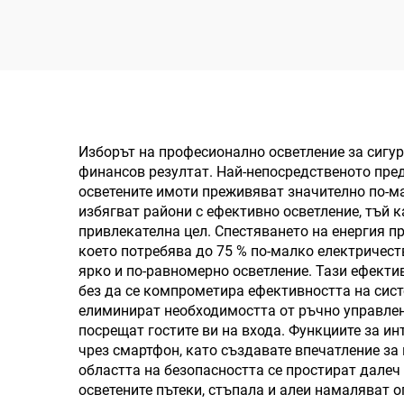
високомонтажно
в
осветление
Изборът на професионално осветление за сигур
финансов резултат. Най-непосредственото пред
осветените имоти преживяват значително по-м
избягват райони с ефективно осветление, тъй 
привлекателна цел. Спестяването на енергия пр
което потребява до 75 % по-малко електричест
ярко и по-равномерно осветление. Тази ефекти
без да се компрометира ефективността на сист
елиминират необходимостта от ръчно управлени
посрещат гостите ви на входа. Функциите за ин
чрез смартфон, като създавате впечатление за
областта на безопасността се простират дале
осветените пътеки, стъпала и алеи намаляват 