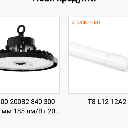
00-200B2 840 300-
T8-L12-12A2
 мм 185 лм/Вт 200
37000 лм UFO LED