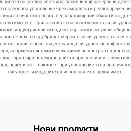
д нивото на околна светлина; пасивни инфрачервени дете
то позволява управление чрез смартфон и реалновременни 
ройки за чувствителност, персонализирани обхвати на детек
 около имотите. Приложенията на осветлението за сигурно
кинги, индустриални складове, търговски витрини, общинс
а роля — както подобряват мерките за сигурност, така и о
а интеграция с вече съществуваща сигурностна инфрастру
ери, алармени системи и механизми за контрол на достъп
яния, гарантира надеждна работа при различни климатичн
они, осигуряват гъвкавост при управлението на различнит
сигурност и моделите на използване по целия имот.
Нови продукти