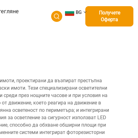
тегляне
BG
Получете
Оферта
 имоти, проектирани да възпират престъпна
вски имоти. Тези специализирани осветителни
 среди през нощните часове и при условия на
 от движение, което реагира на движение в
янна осветеност по периметъра; и интегрирани
ия за осветление за сигурност използват LED
ение, способно да обхване обширни площи при
еменните системи интегрират фоторезисторни