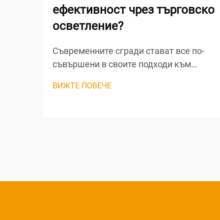
ефективност чрез търговско
осветление?
Съвременните сгради стават все по-
съвършени в своите подходи към
оптимизиране на производителността,
ВИЖТЕ ПОВЕЧЕ
като търговското осветление играе
ключова роля за постигане на
енергийна ефективност, комфорт на
обитателите и намаляване на
експлоатационните разходи.
Стратегическото внедряване...