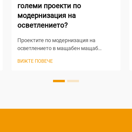
големи проекти по
модернизация на
осветлението?
Проектите по модернизация на
осветлението в мащабен мащаб
представляват уникални
ВИЖТЕ ПОВЕЧЕ
предизвикателства, които изискват
внимателно разглеждане на
множество фактори — от енергийната
ефективност и разходите за
поддръжка до сложността на
инсталацията и дългосрочната
производителност. Когато
управителите на сгради и
осветлението...