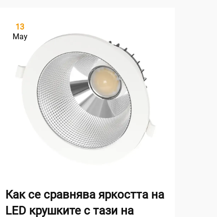
13
2
May
Ma
Как се сравнява яркостта на
За
LED крушките с тази на
е и