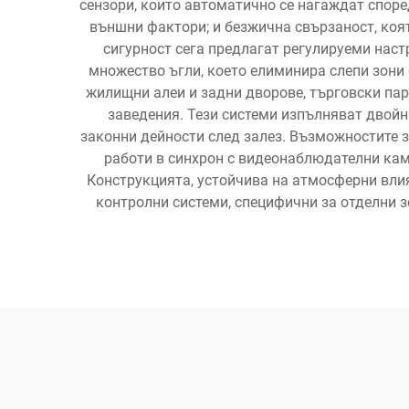
сензори, които автоматично се нагаждат споре
външни фактори; и безжична свързаност, коя
сигурност сега предлагат регулируеми наст
множество ъгли, което елиминира слепи зони
жилищни алеи и задни дворове, търговски пар
заведения. Тези системи изпълняват двойн
законни дейности след залез. Възможностите з
работи в синхрон с видеонаблюдателни кам
Конструкцията, устойчива на атмосферни вли
контролни системи, специфични за отделни з