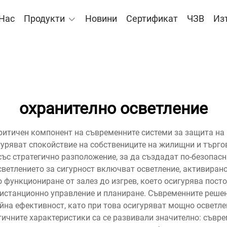
 Нас
Продукти
Новини
Сертификат
ЧЗВ
Из
охранително осветление
ритичен компонент на съвременните системи за защита на
гуряват спокойствие на собствениците на жилищни и търго
ъс стратегично разположение, за да създадат по-безопасни
светлението за сигурност включват осветление, активирано
 функциониране от залез до изгрев, което осигурява посто
истанционно управление и планиране. Съвременните решен
йна ефективност, като при това осигуряват мощно осветл
ичните характеристики са се развивали значително: съвр