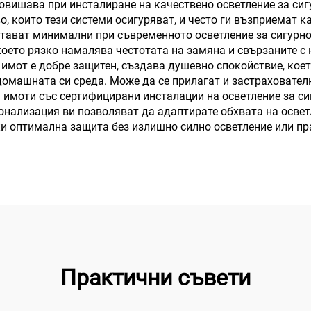
овишава при инсталиране на качествено осветление за сиг
, които тези системи осигуряват, и често ги възприемат 
стават минимални при съвременното осветление за сигурно
 което рязко намалява честотата на замяна и свързаните с
 имот е добре защитен, създава душевно спокойствие, коет
 домашната си среда. Може да се прилагат и застраховате
имоти със сертифицирани инсталации на осветление за сиг
онализация ви позволяват да адаптирате обхвата на осве
и оптимална защита без излишно силно осветление или пра
Практични съвети