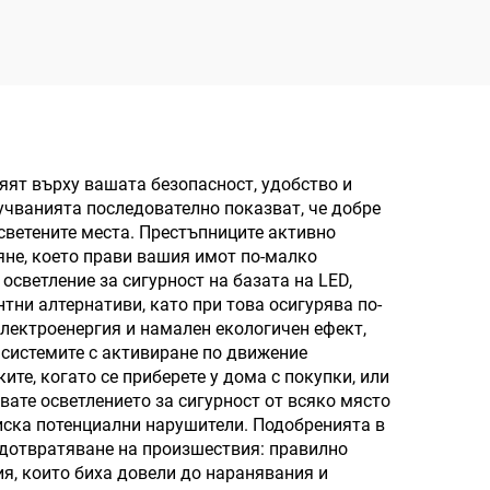
595×595×28 мм, 87 лм/
Вт, 42 Вт, 3650 лм
яят върху вашата безопасност, удобство и
учванията последователно показват, че добре
светените места. Престъпниците активно
яне, което прави вашия имот по-малко
осветление за сигурност на базата на LED,
тни алтернативи, като при това осигурява по-
електроенергия и намален екологичен ефект,
 системите с активиране по движение
те, когато се приберете у дома с покупки, или
вате осветлението за сигурност от всяко място
тиска потенциални нарушители. Подобренията в
едотвратяване на произшествия: правилно
ия, които биха довели до наранявания и