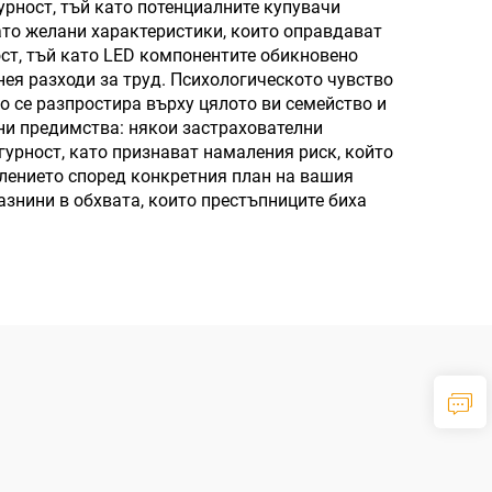
урност, тъй като потенциалните купувачи
като желани характеристики, които оправдават
ст, тъй като LED компонентите обикновено
 нея разходи за труд. Психологическото чувство
о се разпростира върху цялото ви семейство и
лни предимства: някои застрахователни
урност, като признават намаления риск, който
тлението според конкретния план на вашия
знини в обхвата, които престъпниците биха