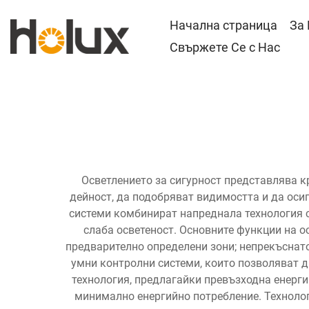
Начална страница
За
Свържете Се с Нас
Осветлението за сигурност представлява к
дейност, да подобряват видимостта и да оси
системи комбинират напреднала технология с
слаба осветеност. Основните функции на о
предварително определени зони; непрекъснато
умни контролни системи, които позволяват д
технология, предлагайки превъзходна енерги
минимално енергийно потребление. Технолог