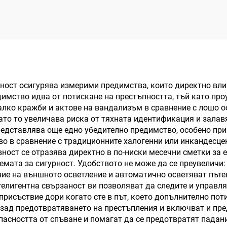
исокомонтажно
осветление
ност осигурява измерими предимства, които директно вли
имство идва от потискане на престъпността, тъй като про
алко кражби и актове на вандализъм в сравнение с лошо о
като то увеличава риска от тяхната идентификация и залав
едставлява още едно убедително предимство, особено при 
во в сравнение с традиционните халогенни или инкандесцен
вност се отразява директно в по-ниски месечни сметки за 
емата за сигурност. Удобството не може да се преувеличи:
е на външното осветление и автоматично осветяват пътеки
телигентна свързаност ви позволяват да следите и управля
 присъствие дори когато сте в път, което допълнително по
ч зад предотвратяването на престъпления и включват и пр
опасността от спъване и помагат да се предотвратят падан