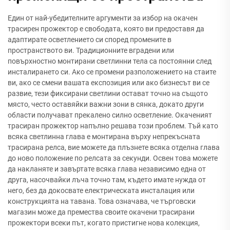
Един от най-убедителните аргументи за избор на окачен
трасирен прожектор е свободата, която ви предоставя да
адаптирате осветлението си според промените в
пространството ви. Традиционните вградени или
повърхностно монтирани светлинни тела са постоянни след
инсталирането си. Ако се промени разположението на стаите
ви, ако се смени вашата експозиция или ако бизнесът ви се
развие, тези фиксирани светлини остават точно на същото
място, често оставяйки важни зони в сянка, докато други
области получават прекалено силно осветление. Окаченият
трасиран прожектор напълно решава този проблем. Тъй като
всяка светлинна глава е монтирана върху непрекъсната
трасирана релса, вие можете да плъзнете всяка отделна глава
до ново положение по релсата за секунди. Освен това можете
да накланяте и завъртате всяка глава независимо една от
друга, насочвайки лъча точно там, където имате нужда от
него, без да докосвате електрическата инсталация или
конструкцията на тавана. Това означава, че търговски
магазин може да премества своите окачени трасирани
прожектори всеки път, когато пристигне нова колекция,