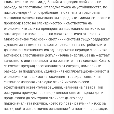
климатичните системи, добавяйки още един слой косвени
разходи за спестяване. От гледна точка на устойчивостта, по-
ниското енергийно потребление на окачената трасирана
светлинна система намалява въглеродните емисии, свързани с
производството на електричество, и съответства на
екологичните цели на предприятия и домакинства, които са
ангажирани с намаляване на своя екологичен отпечатък.
Много окачени трасирени светлинни системи също поддържат
функция за затемняване, която позволява на потребителите
да намалят светлинния изход по време на периоди с по-ниска
активност, спестявайки допълнителна енергия, без да жертват
качеството или гъвкавостта на осветителната система. Когато
се вземат предвид спестяванията от енергия, намалените
разходи за поддръжка, удълженият експлоатационен живот и
екологичните предимства, окаченият трасиран светлинен
фитинг се изправя като едно от най-икономически
ефективните осветителни решения, налични на пазара. Той
осигурява премиум производителност още от първия ден и
продължава да осигурява стойност дълго след
първоначалната покупка, което го прави разумния избор за
всеки, който иска отлично осветление без постоянни разходи.