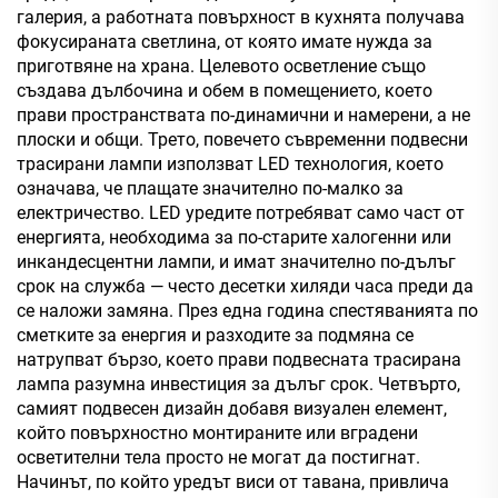
галерия, а работната повърхност в кухнята получава
фокусираната светлина, от която имате нужда за
приготвяне на храна. Целевото осветление също
създава дълбочина и обем в помещението, което
прави пространствата по-динамични и намерени, а не
плоски и общи. Трето, повечето съвременни подвесни
трасирани лампи използват LED технология, което
означава, че плащате значително по-малко за
електричество. LED уредите потребяват само част от
енергията, необходима за по-старите халогенни или
инкандесцентни лампи, и имат значително по-дълъг
срок на служба — често десетки хиляди часа преди да
се наложи замяна. През една година спестяванията по
сметките за енергия и разходите за подмяна се
натрупват бързо, което прави подвесната трасирана
лампа разумна инвестиция за дълъг срок. Четвърто,
самият подвесен дизайн добавя визуален елемент,
който повърхностно монтираните или вградени
осветителни тела просто не могат да постигнат.
Начинът, по който уредът виси от тавана, привлича