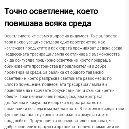
Точно осветление, което
повишава всяка среда
Осветлението не е само въпрос на видимост. То е въпрос за
това какво усещане създава едно пространство, как
изглеждат продуктите и как хората преживяват дадена среда.
Подвесената трасираща лампа се отличава с възможността
си да осигурява прециозно осветление, което превръща
обикновените пространства в привлекателни и добре
проектирани среди. За разлика от общото таванско
осветление, което разпръсва светлината равномерно по
цялото помещение, подвесената трасираща лампа ви
позволява да насочвате фокусирани лъчи към конкретни
обекти. Този целенасочен подход създава контраст,
дълбочина и визуална йерархия в пространството,
насочвайки погледа към най-важното. В търговска среда тази
функционалност е директно свързана с резултатите от
продажбите. Проучванията последователно показват, че
добре осветените продукти привличат повече внимание и се