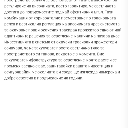
регулиране на височината, което гарантира, че светлината
достига до повърхностите под най-ефективния ъгъл. Тази
комбинация от хоризонтално преместване по трасираната
релса и вертикална регулация на височината чрез системата
за окачване прави окачения трасиран прожектор едно от най-
адаптивните решения за осветление, налични на пазара днес.
Инвестицията в система от окачени трасирани прожектори
означава, че не закупувате просто светлинно тяло за
пространството си такова, каквото е в момента. Вие
закупувате инфраструктура за осветление, която расте и се
променя заедно с вас, защитавайки вашата инвестиция и
осигурявайки, че околната ви среда ще изглежда намерена и
добре осветена в продължение на години.