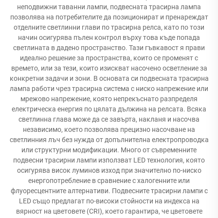
неподвижни таванни лампи, подвесната трасирна лампа
позволява на потребителите да позиционират и пренареждат
отделните светлинни глави по трасирна релса, като по този
начин осигурява пълен контрол върху това къде попада
светлината в дадено пространство. Тази гъвкавост я прави
идеално решение за пространства, които се променят с
времето, или за тези, които изискват насочено осветление за
конкретни задачи и зони. В основата си подвесната трасирна
лампа работи чрез трасирна система с ниско напрежение или
мрежово напрежение, която непрекъснато разпределя
електрическа енергия по цялата дължина на релсата. Всяка
светлинна глава може да се завърта, накланя и насочва
независимо, което позволява прецизно насочване на
светлинния лъч без нужда от допълнителна електропроводка
или структурни модификации. Много от съвременните
подвесни трасирни лампи използват LED технология, която
осигурява висок луминов изход при значително по-ниско
енергопотребление в сравнение с халогенните или
флуоресцентните алтернативи. Подвесните трасирни лампи с
LED също предлагат по-високи стойности на индекса на
вярност на цветовете (CRI), което гарантира, че цветовете