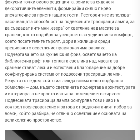
фокусни точки около рецепцията, зоните за сядане и
декоративните елементи, формирайки силно първо
впечатление за пристигащите гости. Ресторантите използват
насочващата способност на подвесените трасиращи лампи, за
да създадат интимни „езера“ от светлина над масите за
хранене, което подобрява усещането за уединение и комфорт,
което посетителите търсят. Дори в жилищни среди
прециозното осветление прави значима разлика.
Подчертаването на кухненския фриз, осветяването на
библиотечна рафт или топлата светлина над масата за
хранене стават лесни и естествени благодарение на добре
конфигурирана система от подвесени трасиращи лампи.
Резултатът е дом, който изглежда внимателно подбран и
обмислен — дом, където светлината подчертава архитектурата
и интериора, а не просто изпълва помещението с яркост.
Подвесената трасираща лампа осигурява този ниво на
контрол последователно и затова е предпочитаният избор за
всеки, който разбира, че отлично осветление е основата на
великолепно пространство.