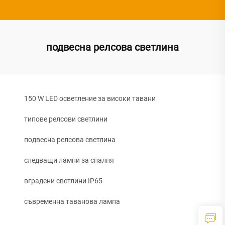
подвесна релсова светлина
150 W LED осветление за високи тавани
типове релсови светлини
подвесна релсова светлина
следващи лампи за спалня
вградени светлини IP65
съвременна таванова лампа