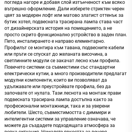
погледа нагоре и добавя слой изтънченост към всяко
вътрешно оформление. Дали изберете стриктен черен
цвят за модерен лофт или матово златист оттенък за
бутик хотел, подвесната трасирана лампа става част
от дизайнерската история на помещението, а не
просто скрито функционално устройство в заден план.
Пето, инсталирането е направо елементарно.
Профилът се монтира към тавана, подвесните кабели
или пръти се спускат до желаната височина, а
светлинните модули се закачат лесно към профила.
Повечето системи са съвместими със стандартни
електрически кутии, а много производители предлагат
модулни компоненти, които ви позволяват да
удължавате или преустройвате профила, без да
започвате от нулата. Тази леснота на монтаж прави
подвесната трасирана лампа достъпна както за
професионални монтажници, така и за уверени
любители. Шесто, съвместимостта с диммери и
интелигентни системи за управление означава, че
можете да създадете подходящата атмосфера за
всяка ситуация. Намалете яркостта за вечеря,