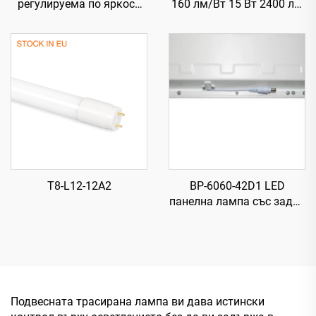
регулируема по яркост
160 лм/Вт 15 Вт 2400 лм
UFO LED
T8 LED тръба със стартер
високомонтажна лампа,
840, 300×H130 мм, 185
лм/Вт, 200 Вт, 37000 лм
T8-L12-12A2
BP-6060-42D1 LED
панелна лампа със задна
подсветка, 840,
595×595×28 мм, 87 лм/
Вт, 42 Вт, 3650 лм
Подвесната трасирана лампа ви дава истински