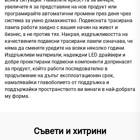
увеличете я за представяне на нов продукт или
програмирайте автоматични промени през деня чрез
система за умно домакинство. Подвесната трасирана
лампа работи заедно с вашия начин на живот и
бизнес, а не против тях. Накрая, издръжливостта на
качествените подвесни трасирани лампи означава, че
няма да сменяте уредите на всеки няколко години.
Издръжливи материали, надеждни LED драйвери и
добре проектирани подвесни компоненти допринасят
за продукт, който работи последователно в
продължение на дълъг експлоатационен срок,
намалявайки главоболието от поддръжка и
поддържайки пространството ви винаги в най-добрата
му форма.
Съвети и хитрини