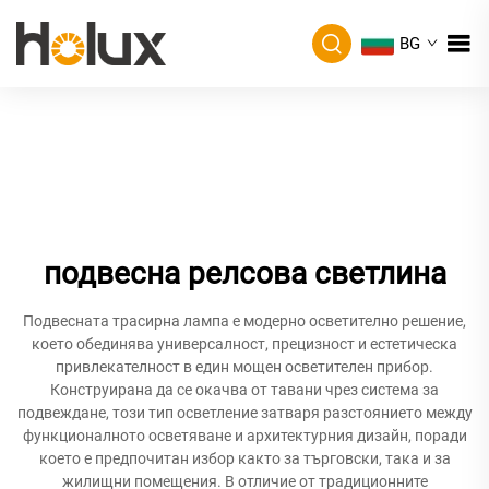
BG
подвесна релсова светлина
Подвесната трасирна лампа е модерно осветително решение,
което обединява универсалност, прецизност и естетическа
привлекателност в един мощен осветителен прибор.
Конструирана да се окачва от тавани чрез система за
подвеждане, този тип осветление затваря разстоянието между
функционалното осветяване и архитектурния дизайн, поради
което е предпочитан избор както за търговски, така и за
жилищни помещения. В отличие от традиционните