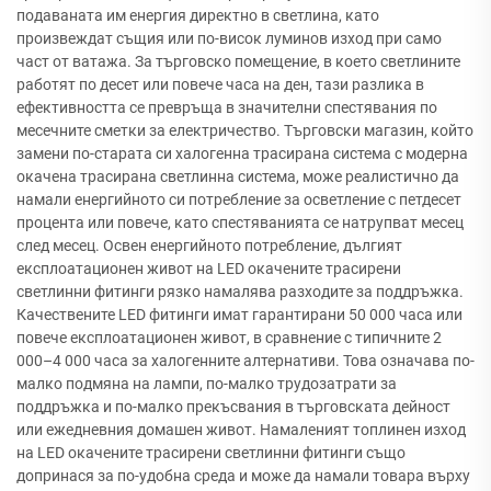
подаваната им енергия директно в светлина, като
произвеждат същия или по-висок луминов изход при само
част от ватажа. За търговско помещение, в което светлините
работят по десет или повече часа на ден, тази разлика в
ефективността се превръща в значителни спестявания по
месечните сметки за електричество. Търговски магазин, който
замени по-старата си халогенна трасирана система с модерна
окачена трасирана светлинна система, може реалистично да
намали енергийното си потребление за осветление с петдесет
процента или повече, като спестяванията се натрупват месец
след месец. Освен енергийното потребление, дългият
експлоатационен живот на LED окачените трасирени
светлинни фитинги рязко намалява разходите за поддръжка.
Качествените LED фитинги имат гарантирани 50 000 часа или
повече експлоатационен живот, в сравнение с типичните 2
000–4 000 часа за халогенните алтернативи. Това означава по-
малко подмяна на лампи, по-малко трудозатрати за
поддръжка и по-малко прекъсвания в търговската дейност
или ежедневния домашен живот. Намаленият топлинен изход
на LED окачените трасирени светлинни фитинги също
допринася за по-удобна среда и може да намали товара върху