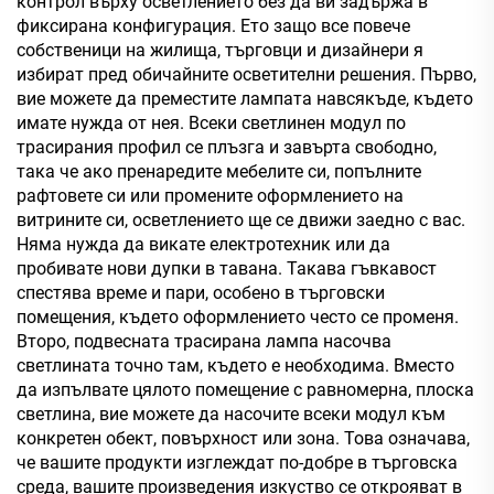
контрол върху осветлението без да ви задържа в
фиксирана конфигурация. Ето защо все повече
собственици на жилища, търговци и дизайнери я
избират пред обичайните осветителни решения. Първо,
вие можете да преместите лампата навсякъде, където
имате нужда от нея. Всеки светлинен модул по
трасирания профил се плъзга и завърта свободно,
така че ако пренаредите мебелите си, попълните
рафтовете си или промените оформлението на
витрините си, осветлението ще се движи заедно с вас.
Няма нужда да викате електротехник или да
пробивате нови дупки в тавана. Такава гъвкавост
спестява време и пари, особено в търговски
помещения, където оформлението често се променя.
Второ, подвесната трасирана лампа насочва
светлината точно там, където е необходима. Вместо
да изпълвате цялото помещение с равномерна, плоска
светлина, вие можете да насочите всеки модул към
конкретен обект, повърхност или зона. Това означава,
че вашите продукти изглеждат по-добре в търговска
среда, вашите произведения изкуство се открояват в