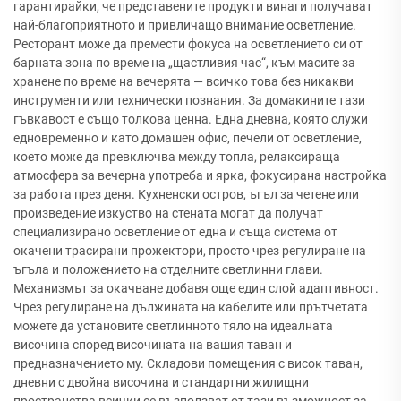
гарантирайки, че представените продукти винаги получават
най-благоприятното и привличащо внимание осветление.
Ресторант може да премести фокуса на осветлението си от
барната зона по време на „щастливия час“, към масите за
хранене по време на вечерята — всичко това без никакви
инструменти или технически познания. За домакините тази
гъвкавост е също толкова ценна. Една дневна, която служи
едновременно и като домашен офис, печели от осветление,
което може да превключва между топла, релаксираща
атмосфера за вечерна употреба и ярка, фокусирана настройка
за работа през деня. Кухненски остров, ъгъл за четене или
произведение изкуство на стената могат да получат
специализирано осветление от една и съща система от
окачени трасирани прожектори, просто чрез регулиране на
ъгъла и положението на отделните светлинни глави.
Механизмът за окачване добавя още един слой адаптивност.
Чрез регулиране на дължината на кабелите или прътчетата
можете да установите светлинното тяло на идеалната
височина според височината на вашия таван и
предназначението му. Складови помещения с висок таван,
дневни с двойна височина и стандартни жилищни
пространства всички се възползват от тази възможност за