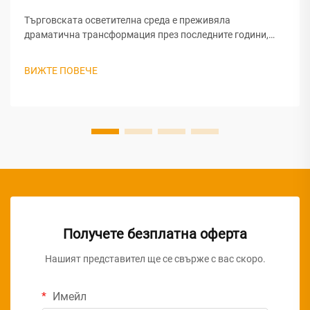
Търговската осветителна среда е преживяла
драматична трансформация през последните години,
като LED панелната осветителна технология се е
наложила като доминиращ избор за големи бизнес
ВИЖТЕ ПОВЕЧЕ
проекти. Този преход представлява нещо повече от
модна тенденция — той сигнализира...
Получете безплатна оферта
Нашият представител ще се свърже с вас скоро.
Имейл