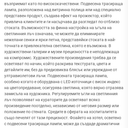
възприемат като по-висококачествени. Подвесена трасираща
лампа, разположена над витринна полица или над специално
представен продукт, създава ефект на прожектор, който
привлича клиентите и ги насърчава да разгледат по-отблизо
стоката. Възможността за финна настройка на ъгъла на
светлинния лъч означава, че можете да елиминирате
нежелани сенки и ярки петна, представяйки стоката в най-
точната и привлекателна светлина, която е възможна. В
художествени галерии и музеи прецизността е неподлежаща
на компромис. Художествените произведения трябва да се
осветяват по начин, който разкрива текстурата, цвета и
детайлите им, без да предизвиква блясък или увреждане от
ултравиолетови лъчи. Подвесената трасираща лампа,
особено когато е оборудвана с LED източници с висок индекс
на цветопредаване, осигурява светлина, която вярно отразява
замисъла на художника. Регулируемите ъгли на светлинния
лъч позволяват на кураторите да осветяват всяко
произведение поотделно, независимо от неговия размер или
положение по стената. Средите в сферата на хоспиталитета
също печелят от тази прецизност. Фоайето на хотел, осветено
с подвесени трасиращи лампи, може да създаде драматични