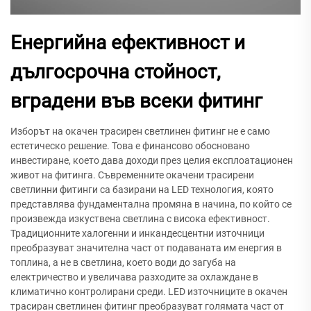
Енергийна ефективност и
дългосрочна стойност,
вградени във всеки фитинг
Изборът на окачен трасирен светлинен фитинг не е само
естетическо решение. Това е финансово обосновано
инвестиране, което дава доходи през целия експлоатационен
живот на фитинга. Съвременните окачени трасирени
светлинни фитинги са базирани на LED технология, която
представлява фундаментална промяна в начина, по който се
произвежда изкуствена светлина с висока ефективност.
Традиционните халогенни и инкандесцентни източници
преобразуват значителна част от подаваната им енергия в
топлина, а не в светлина, което води до загуба на
електричество и увеличава разходите за охлаждане в
климатично контролирани среди. LED източниците в окачен
трасиран светлинен фитинг преобразуват голямата част от