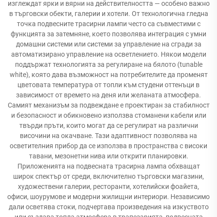
изглеждат ярки и вярни на действителността — особено важно
в търговски обекти, галерии и хотели. От технологична гледна
точка подвесните трасирни лампи често са съвместими с
функцията за затемняне, което позволява интеграция с умни
домашни системи или системи за управление на сгради за
автоматизирано управление на осветлението. Някои модели
поддържат технологията за регулиране на бялото (tunable
white), която дава възможност на потребителите да променят
цветовата температура от топли към студени оттенъци в
зависимост от времето на деня или желаната атмосфера.
Самият механизъм за подвеждане е проектиран за стабилност
и безопасност и обикновено използва стоманени кабели или
твърди пръти, които могат да се регулират на различни
височини на окачване. Тази адаптивност позволява на
осветителния прибор да се използва в пространства с високи
тавани, мезонетни нива или открити планировки.
Приложенията на подвесната трасирна лампа обхващат
широк спектър от среди, включително търговски магазини,
художествени галерии, ресторанти, хотелийски фоайета,
офиси, шоурумове и модерни жилищни интериори. Независимо
дали осветява стоки, подчертава произведения на изкуството
или създава топла атмосфера в трапезарията, подвесната