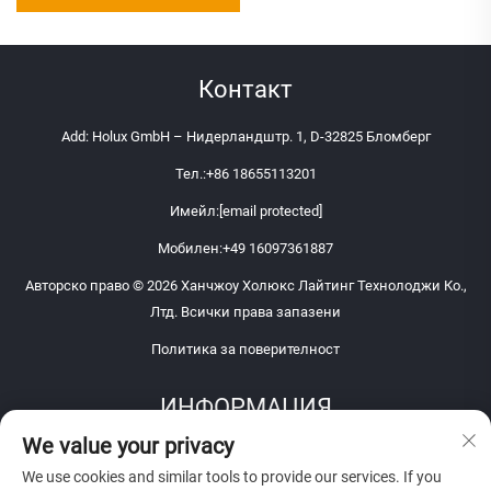
високомонтажно
осветление
Контакт
Add: Holux GmbH – Нидерландштр. 1, D-32825 Бломберг
Тел.:
+86 18655113201
Имейл:
[email protected]
Мобилен:
+49 16097361887
Авторско право © 2026 Ханчжоу Холюкс Лайтинг Технолоджи Ко.,
Лтд. Всички права запазени
Политика за поверителност
ИНФОРМАЦИЯ
We value your privacy
Запишете се, за да получавате нашия седмичен бюлетин
We use cookies and similar tools to provide our services. If you