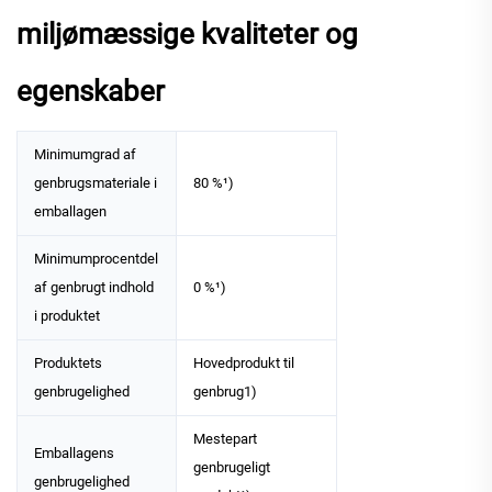
miljømæssige kvaliteter og
egenskaber
Minimumgrad af
genbrugsmateriale i
80 %¹)
emballagen
Minimumprocentdel
af genbrugt indhold
0 %¹)
i produktet
Produktets
Hovedprodukt til
genbrugelighed
genbrug1)
Mestepart
Emballagens
genbrugeligt
genbrugelighed