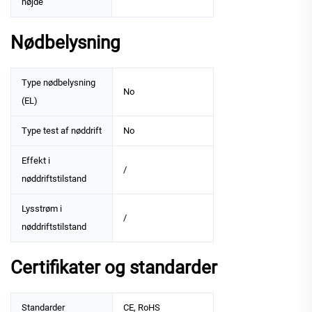
højde
Nødbelysning
Type nødbelysning
No
(EL)
Type test af nøddrift
No
Effekt i
/
nøddriftstilstand
Lysstrøm i
/
nøddriftstilstand
Certifikater og standarder
Standarder
CE, RoHS