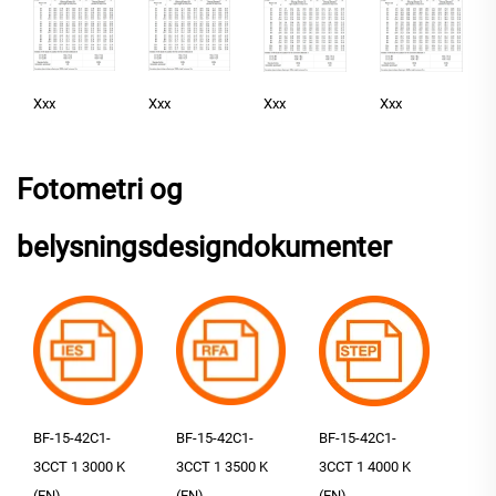
Xxx
Xxx
Xxx
Xxx
Fotometri og
belysningsdesigndokumenter
BF-15-42C1-
BF-15-42C1-
BF-15-42C1-
3CCT 1 3000 K
3CCT 1 3500 K
3CCT 1 4000 K
(EN)
(EN)
(EN)