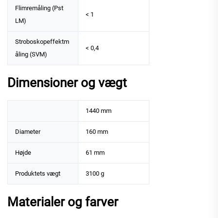
Flimremåling (Pst
< 1
LM)
Stroboskopeffektm
< 0,4
åling (SVM)
Dimensioner og vægt
1440 mm
Diameter
160 mm
Højde
61 mm
Produktets vægt
3100 g
Materialer og farver