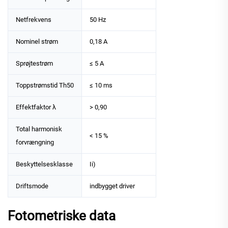
Netfrekvens
50 Hz
Nominel strøm
0,18 A
Sprøjtestrøm
≤ 5 A
Toppstrømstid Th50
≤ 10 ms
Effektfaktor λ
> 0,90
Total harmonisk
< 15 %
forvrængning
Beskyttelsesklasse
Ii)
Driftsmode
indbygget driver
Fotometriske data