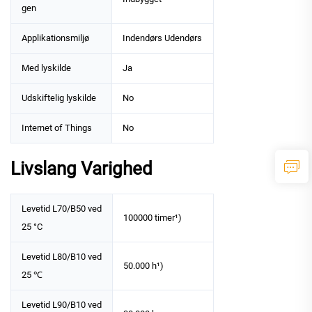
gen
Applikationsmiljø
Indendørs Udendørs
Med lyskilde
Ja
Udskiftelig lyskilde
No
Internet of Things
No
Livslang Varighed
Levetid L70/B50 ved
100000 timer¹)
25 °C
Levetid L80/B10 ved
50.000 h¹)
25 ℃
Levetid L90/B10 ved