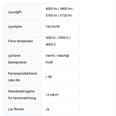
4000 lm / 4800 lm /
Lysudgift
5760 lm / 6720 lm
Lysstyrke
160 lm/W
3000 K / 3500 K /
Farve temperatur
4000 K
Lysfarve
Varmt / naturligt
(betegnelse)
hvidt
Farvereproduktionsi
> 80
ndex RA
Standardafvigelse
<3 sdcm
for farvematchning
Lav flimren
Ja