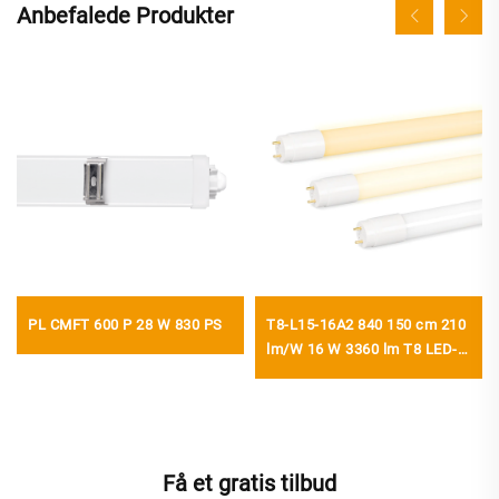
Anbefalede Produkter
PL CMFT 600 P 28 W 830 PS
T8-L15-16A2 840 150 cm 210
lm/W 16 W 3360 lm T8 LED-
rør med starter
Få et gratis tilbud