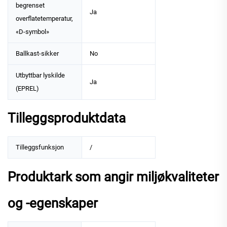
begrenset
Ja
overflatetemperatur,
«D-symbol»
Ballkast-sikker
No
Utbyttbar lyskilde
Ja
(EPREL)
Tilleggsproduktdata
Tilleggsfunksjon
/
Produktark som angir miljøkvaliteter
og -egenskaper