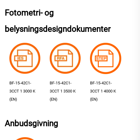
Fotometri- og
belysningsdesigndokumenter
BF-15-42C1-
BF-15-42C1-
BF-15-42C1-
3CCT 1 3000 K
3CCT 1 3500 K
3CCT 1 4000 K
(EN)
(EN)
(EN)
Anbudsgivning