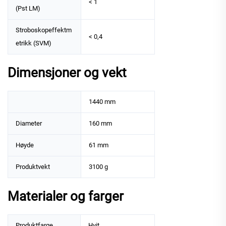
< 1
(Pst LM)
Stroboskopeffektm
< 0,4
etrikk (SVM)
Dimensjoner og vekt
1440 mm
Diameter
160 mm
Høyde
61 mm
Produktvekt
3100 g
Materialer og farger
Produktfarge
Hvit