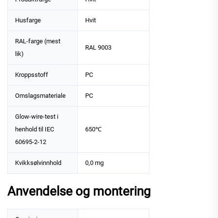
Husfarge
Hvit
RAL-farge (mest
RAL 9003
lik)
Kroppsstoff
PC
Omslagsmateriale
PC
Glow-wire-test i
henhold til IEC
650℃
60695-2-12
Kvikksølvinnhold
0,0 mg
Anvendelse og montering