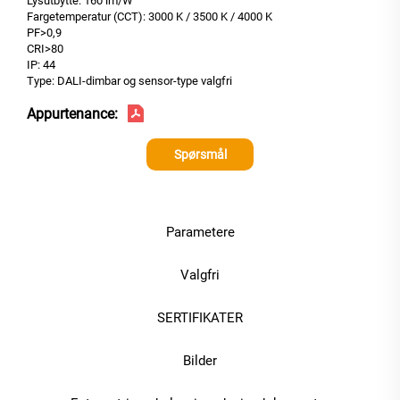
Lysutbytte: 160 lm/W
Fargetemperatur (CCT): 3000 K / 3500 K / 4000 K
PF>0,9
CRI>80
IP: 44
Type: DALI-dimbar og sensor-type valgfri
Appurtenance:
Spørsmål
Parametere
Valgfri
SERTIFIKATER
Bilder