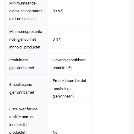
Minimumsandel
gjenvunningsmateri
80 %¹)
ale i emballasje
Minimumsprosenta
ndel gjenvunnet
0 %¹)
innhold i produktet
Produktets
Hovedgjenbrukbare
gjenvinnbarhet
produkter¹)
Produkt som for det
Emballasjens
meste kan
gjenvinnbarhet
gjenvinnes¹)
Liste over farlige
stoffer som er
inneholdt i
produktet i
No