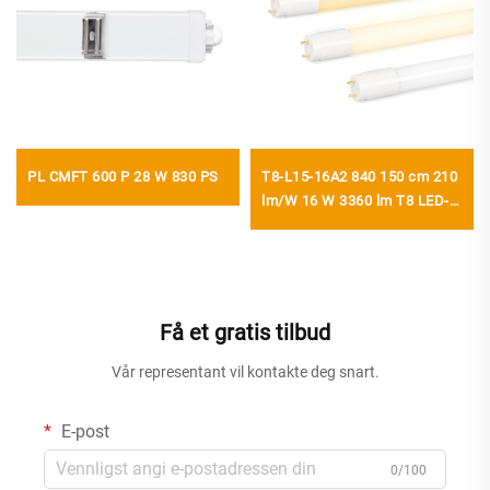
PL CMFT 600 P 28 W 830 PS
T8-L15-16A2 840 150 cm 210
lm/W 16 W 3360 lm T8 LED-
rør med startanordning
Få et gratis tilbud
Vår representant vil kontakte deg snart.
E-post
0/100