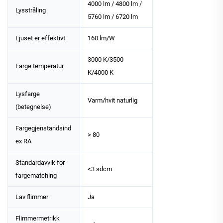
4000 lm / 4800 lm /
Lysstråling
5760 lm / 6720 lm
Ljuset er effektivt
160 lm/W
3000 K/3500
Farge temperatur
K/4000 K
Lysfarge
Varm/hvit naturlig
(betegnelse)
Fargegjenstandsind
> 80
ex RA
Standardavvik for
<3 sdcm
fargematching
Lav flimmer
Ja
Flimmermetrikk