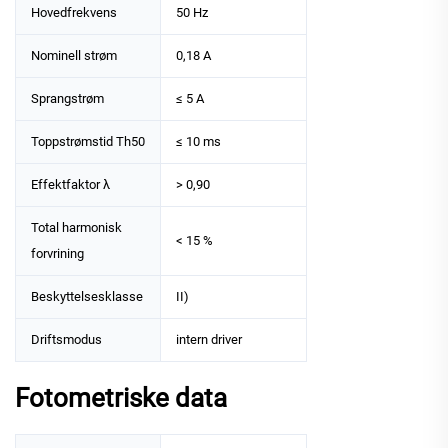
Hovedfrekvens
50 Hz
Nominell strøm
0,18 A
Sprangstrøm
≤ 5 A
Toppstrømstid Th50
≤ 10 ms
Effektfaktor λ
> 0,90
Total harmonisk
< 15 %
forvrining
Beskyttelsesklasse
II)
Driftsmodus
intern driver
Fotometriske data