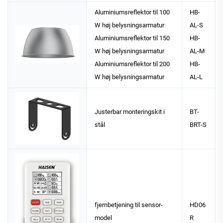
Aluminiumsreflektor til 100
HB-
W høj belysningsarmatur
AL-S
Aluminiumsreflektor til 150
HB-
W høj belysningsarmatur
AL-M
Aluminiumsreflektor til 200
HB-
W høj belysningsarmatur
AL-L
Justerbar monteringskit i
BT-
stål
BRT-S
fjernbetjening til sensor-
HD06
model
R