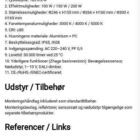
2. Effektmuligheder: 100 W / 150 W / 200 W
3. Størrelsesmuligheder: Φ246 × H155 mm / Φ266 × H160 mm / Φ300 ×
H169 mm
4. Farvetemperaturmuligheder: 3000 K / 4000 K / 5000 K
5. CRI: ≥80
6. Husningens materiale: Aluminium + PC
7. Beskyttelsesgrad: IP65, IK08
8. Indgangsspænding: AC 220–240 V, PF 0,9
9. Levetid: 50.000 timer ved 25 °C
10. Yderligere funktioner (Zhage basisversion): Bevægelsessensor,
Nødudstyr, 1–10 V, DALI-dimbar.
11. CE-/RoHS-/ENEC-certificeret.
Udstyr / Tilbehør
Monteringshåndtag inkluderet som standardtilbehør.
Monteringsbeslag, reflektorer, sensorsæt og nødudstyr tilgængelige som
separate tilbehørsprodukter.
Referencer / Links