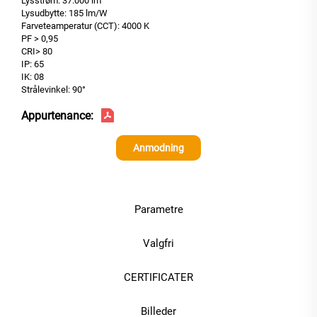
Lysstrøm: 37.000 lm
Lysudbytte: 185 lm/W
Farveteamperatur (CCT): 4000 K
PF > 0,95
CRI> 80
IP: 65
IK: 08
Strålevinkel: 90°
Appurtenance:
Anmodning
Parametre
Valgfri
CERTIFICATER
Billeder