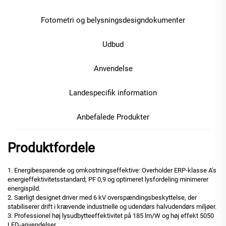
Fotometri og belysningsdesigndokumenter
Udbud
Anvendelse
Landespecifik information
Anbefalede Produkter
Produktfordele
1. Energibesparende og omkostningseffektive: Overholder ERP-klasse A’s
energieffektivitetsstandard; PF 0,9 og optimeret lysfordeling minimerer
energispild.
2. Særligt designet driver med 6 kV overspændingsbeskyttelse, der
stabiliserer drift i krævende industrielle og udendørs halvudendørs miljøer.
3. Professionel høj lysudbytteeffektivitet på 185 lm/W og høj effekt 5050
LED-anvendelser.