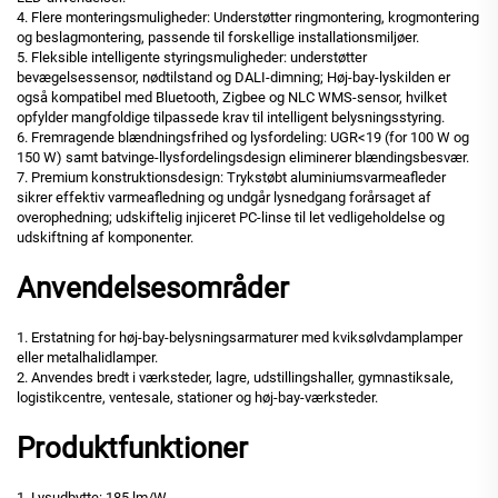
4. Flere monteringsmuligheder: Understøtter ringmontering, krogmontering
og beslagmontering, passende til forskellige installationsmiljøer.
5. Fleksible intelligente styringsmuligheder: understøtter
bevægelsessensor, nødtilstand og DALI-dimning; Høj-bay-lyskilden er
også kompatibel med Bluetooth, Zigbee og NLC WMS-sensor, hvilket
opfylder mangfoldige tilpassede krav til intelligent belysningsstyring.
6. Fremragende blændningsfrihed og lysfordeling: UGR<19 (for 100 W og
150 W) samt batvinge-llysfordelingsdesign eliminerer blændingsbesvær.
7. Premium konstruktionsdesign: Trykstøbt aluminiumsvarmeafleder
sikrer effektiv varmeafledning og undgår lysnedgang forårsaget af
overophedning; udskiftelig injiceret PC-linse til let vedligeholdelse og
udskiftning af komponenter.
Anvendelsesområder
1. Erstatning for høj-bay-belysningsarmaturer med kviksølvdamplamper
eller metalhalidlamper.
2. Anvendes bredt i værksteder, lagre, udstillingshaller, gymnastiksale,
logistikcentre, ventesale, stationer og høj-bay-værksteder.
Produktfunktioner
1. Lysudbytte: 185 lm/W