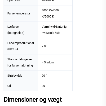
Lysstyrke
185 lm/W
3000 K/4000
Farve temperatur
K/5000 K
Lysfarve
Varm hvid/Naturlig
(betegnelse)
hvid/Kold hvid
Farvereproduktionsi
> 80
ndex RA
Standardafvigelse
< 5 sdcm
for farvematchning
Strålevidde
90 °
Ud
20
Dimensioner og vægt