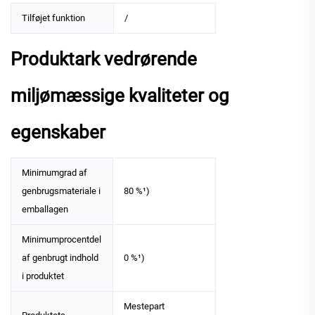
Tilføjet funktion
/
Produktark vedrørende
miljømæssige kvaliteter og
egenskaber
Minimumgrad af
genbrugsmateriale i
80 %¹)
emballagen
Minimumprocentdel
af genbrugt indhold
0 %¹)
i produktet
Mestepart