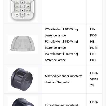
PC-reflektor til 100 W høj
HB-
bærende lampe
PC-S
PC-reflektor til 150 W høj
HB-
bærende lampe
PC-M
PC-reflektor til 200 W høj
HB-
bærende lampe
PC-L
HD06
Mikrobølgesensor, monteret
VCRH
direkte i Zhaga-fod
7B
HD06
Infrarødsensor, monteret