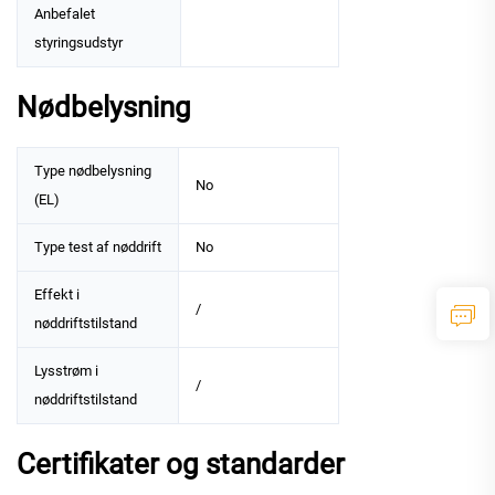
Anbefalet
styringsudstyr
Nødbelysning
Type nødbelysning
No
(EL)
Type test af nøddrift
No
Effekt i
/
nøddriftstilstand
Lysstrøm i
/
nøddriftstilstand
Certifikater og standarder