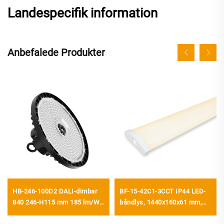
Landespecifik information
Anbefalede Produkter
HB-246-100D2 DALI-dimbar
BF-15-42C1-3CCT IP44 LED-
840 246-H115 mm 185 lm/W
båndlys, 1440x160x61 mm,
100 W 18500 lm UFO LED-
160 lm/W