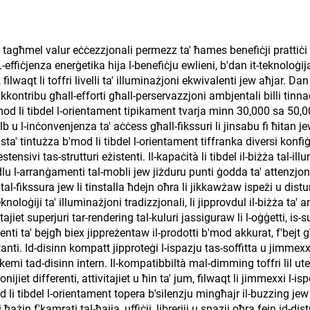
ment tagħmel valur eċċezzjonali permezz ta' ħames benefiċji prattiċi 
l. L-effiċjenza enerġetika hija l-benefiċju ewlieni, b'dan it-teknolo
filwaqt li toffri livelli ta' illuminażjoni ekwivalenti jew aħjar. Dan i
u tikkontribu għall-efforti għall-perservazzjoni ambjentali billi tinn
mod li tibdel l-orientament tipikament tvarja minn 30,000 sa 50,00
lb u l-inċonvenjenza ta' aċċess għall-fikssuri li jinsabu fi ħitan jew 
ta' tintużza b'mod li tibdel l-orientament tiffranka diversi konfiġu
nsivi tas-strutturi eżistenti. Il-kapaċità li tibdel il-biżża tal-illu
lu l-arranġamenti tal-mobli jew jiżduru punti ġodda ta' attenzjoni 
st tal-fikssura jew li tinstalla ħdejn oħra li jikkawżaw ispeżi u distu
oġiji ta' illuminażjoni tradizzjonali, li jipprovdul il-biżża ta' 
tajiet superjuri tar-rendering tal-kuluri jassiguraw li l-oġġetti, is-su
nti ta' bejgħ biex jippreżentaw il-prodotti b'mod akkurat, f'bejt g
nti. Id-disinn kompatt jipproteġi l-ispazju tas-soffitta u jimmexxi
skemi tad-disinn intern. Il-kompatibbiltà mal-dimming toffri lil utent
jiet differenti, attivitajiet u ħin ta' jum, filwaqt li jimmexxi l-isp
 li tibdel l-orientament topera b'silenzju mingħajr il-buzzing jew
i ħażin f'kamrati tal-ħajja, uffiċji, libreriji u spazji oħra fejn id