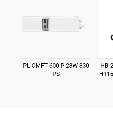
PL CMFT 600 P 28W 830
HB-2
PS
H115
W 18
LED