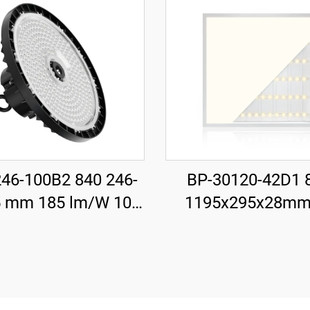
46-100B2 840 246-
BP-30120-42D1 
 mm 185 lm/W 100
1195x295x28mm
500 lm Illuminatur
LM/W 42W 3650L
 Għoli Ħajji (UFO)
Il-Panell bil-Lum 
għall-Bajjiet