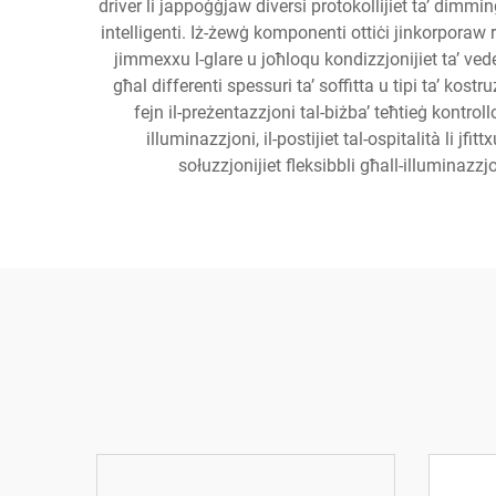
driver li jappoġġjaw diversi protokollijiet ta’ dimm
intelligenti. Iż-żewġ komponenti ottiċi jinkorporaw rif
jimmexxu l-glare u joħloqu kondizzjonijiet ta’ veder
għal differenti spessuri ta’ soffitta u tipi ta’ kostru
fejn il-preżentazzjoni tal-biżba’ teħtieġ kontroll
illuminazzjoni, il-postijiet tal-ospitalità li jfi
sołuzzjonijiet fleksibbli għall-illuminazzjon