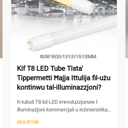
Kif T8 LED Tube Tista'
Tippermetti Ħajja Ittulija fil-użu
kontinwu tal-illuminazzjoni?
It-tubuli T8 bil-LED irrevoluzzjunaw l-
illuminażjoni kommerċjali u inżinieristika
billi offru ħajja ħafna tajba anke taħt
ARA IKTAR
kondizzjonijiet ta’ operazzjoni kontinwa