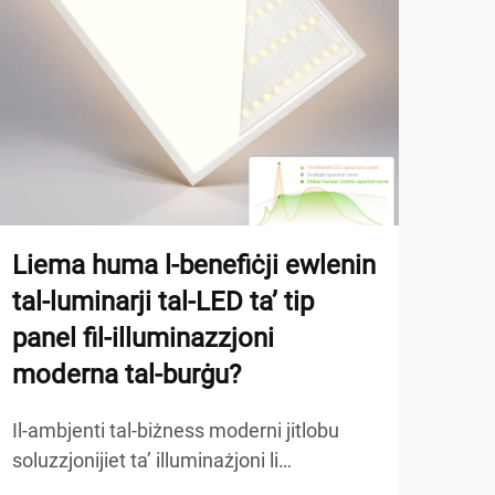
Liema huma l-benefiċji ewlenin
Kif
tal-luminarji tal-LED ta’ tip
tin
panel fil-illuminazzjoni
kon
moderna tal-burġu?
Il-fi
rela
Il-ambjenti tal-biżness moderni jitlobu
illu
soluzzjonijiet ta’ illuminażjoni li
ARA 
għall
jibbilanċjaw l-effiċjenza enerġetika, il-