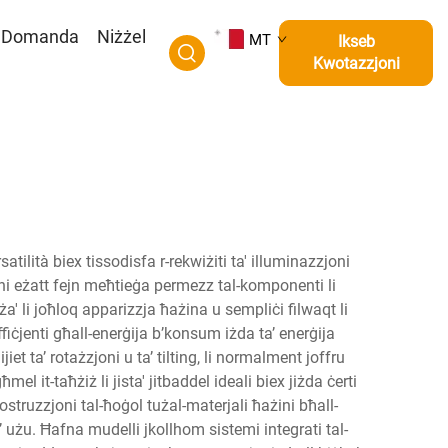
t Domanda
Niżżel
MT
Ikseb
Kwotazzjoni
atilità biex tissodisfa r-rekwiżiti ta' illuminazzjoni
zzjoni eżatt fejn meħtieġa permezz tal-komponenti li
biża' li joħloq apparizzja ħażina u sempliċi filwaqt li
fiċjenti għall-enerġija b’konsum iżda ta’ enerġija
et ta’ rotażzjoni u ta’ tilting, li normalment joffru
el it-taħżiż li jista' jitbaddel ideali biex jiżda ċerti
ostruzzjoni tal-ħoġol tużal-materjali ħażini bħall-
a’ użu. Ħafna mudelli jkollhom sistemi integrati tal-