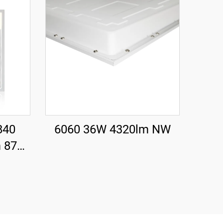
840
6060 36W 4320lm NW
 87
M LED
Ħelu