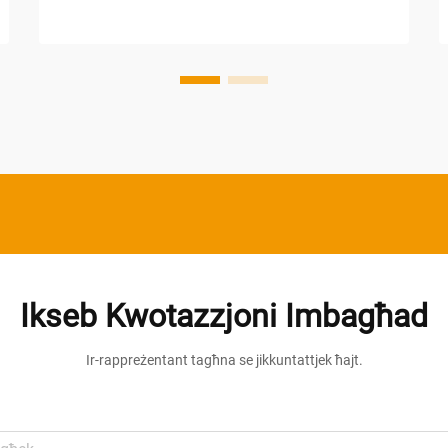
imħeġġa. Kontrarju għall-tubuli
fluorescenti tradizzjonali li jiddegradaw
malajr meta jibqgħu mgħallqa għal
perjodi estiżi, il-...
Ikseb Kwotazzjoni Imbagħad
Ir-rappreżentant tagħna se jikkuntattjek ħajt.