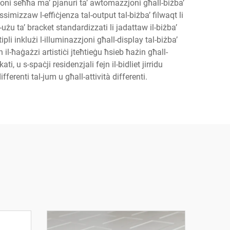
zjoni seħħa ma’ pjanuri ta’ awtomazzjoni għall-biżba’
assimizzaw l-effiċjenza tal-output tal-biżba’ filwaqt li
-użu ta’ bracket standardizzati li jadattaw il-biżba’
ltipli inklużi l-illuminazzjoni għall-display tal-biżba’
n il-ħaġażzi artistiċi jteħtieġu ħsieb ħażin għall-
ti, u s-spaċji residenzjali fejn il-bidliet jirridu
ifferenti tal-jum u għall-attività differenti.