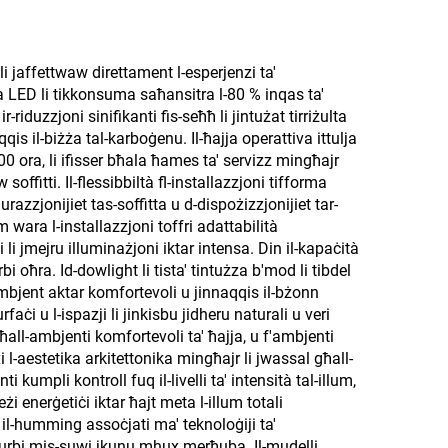
li jaffettwaw direttament l-esperjenzi ta'
ġija LED li tikkonsuma saħansitra l-80 % inqas ta'
r-riduzzjoni sinifikanti fis-seħħ li jintużat tirriżulta
aqqis il-biżża tal-karboġenu. Il-ħajja operattiva ittulja
0 ora, li ifisser bħala ħames ta' servizz mingħajr
soffitti. Il-flessibbiltà fl-installazzjoni tifforma
razzjonijiet tas-soffitta u d-dispożizzjonijiet tar-
m wara l-installazzjoni toffri adattabilità
li jmejru illuminażjoni iktar intensa. Din il-kapaċità
rbi oħra. Id-dowlight li tista' tintużza b'mod li tibdel
ambjent aktar komfortevoli u jinnaqqis il-bżonn
rfaċi u l-ispazji li jinkisbu jidheru naturali u veri
ħall-ambjenti komfortevoli ta' ħajja, u f'ambjenti
 l-aestetika arkitettonika mingħajr li jwassal għall-
i kumpli kontroll fuq il-livelli ta' intensità tal-illum,
eżi enerġetiċi iktar ħajt meta l-illum totali
 il-humming assoċjati ma' teknoloġiji ta'
-disturbi mis-suwi jkunu mhux merħuba. Il-mudelli