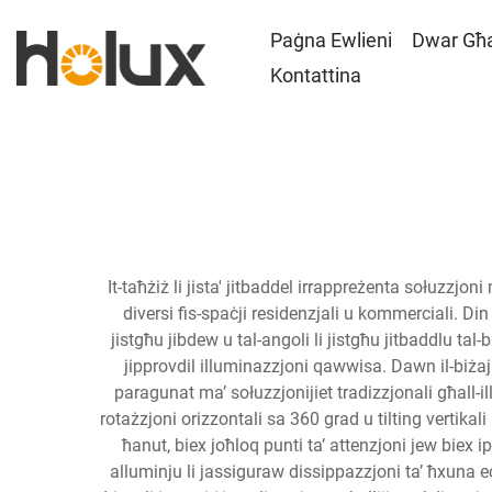
Paġna Ewlieni
Dwar Għ
Kontattina
It-taħżiż li jista' jitbaddel irrappreżenta sołuzzjon
diversi fis-spaċji residenzjali u kommerciali. Din 
jistgħu jibdew u tal-angoli li jistgħu jitbaddlu tal-b
jipprovdil illuminazzjoni qawwisa. Dawn il-biżaji
paragunat ma’ sołuzzjonijiet tradizzjonali għall-ill
rotażzjoni orizzontali sa 360 grad u tilting vertikali 
ħanut, biex joħloq punti ta’ attenzjoni jew biex i
alluminju li jassiguraw dissippazzjoni ta’ ħxuna eċċ