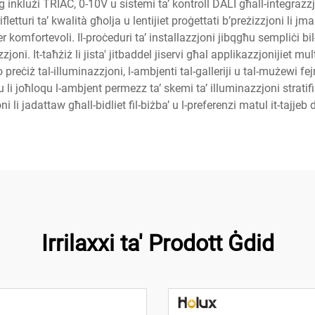
ing inklużi TRIAC, 0-10V u sistemi ta’ kontroll DALI għall-integraz
letturi ta’ kwalità għolja u lentijiet proġettati b’preżizzjoni li jm
 komfortevoli. Il-proċeduri ta’ installazzjoni jibqgħu sempliċi bil
zzjoni. It-taħżiż li jista' jitbaddel jiservi għal applikazzjonijiet mu
o preċiż tal-illuminazzjoni, l-ambjenti tal-galleriji u tal-mużewi fej
ttxu li joħloqu l-ambjent permezz ta’ skemi ta’ illuminazzjoni stratifika
i li jadattaw għall-bidliet fil-biżba’ u l-preferenzi matul it-tajjeb d
Irrilaxxi ta' Prodott Ġdid