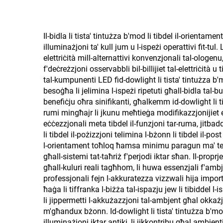
Il-bidla li tista' tintużza b'mod li tibdel il-orienta
illuminażjoni ta' kull jum u l-ispeżi operattivi fit-tu
elettriċità mill-alternattivi konvenzjonali tal-ologenu, 
f'deċreżzjoni osservabbli bil-billijiet tal-elettriċità 
tal-kumpunenti LED fid-dowlight li tista' tintużza b'
besoġħa li jelimina l-ispeżi ripetuti għall-bidla tal-bu
benefiċju oħra sinifikanti, għalkemm id-dowlight li tis
rumi mingħajr li jkunu meħtieġa modifikazzjonijiet este
eċċezzjonali meta tibdel il-funzjoni tar-ruma, jitbadd
li tibdel il-pożizzjoni telimina l-bżonn li tibdel il-po
l-orientament toħloq ħamsa minimu paragun ma' teknol
għall-sistemi tat-taħriż f'perjodi iktar sħan. Il-proprje
għall-kuluri reali tagħhom, li huwa essenzjali f'ambje
professjonali fejn l-akkuratezza vizzwali hija importa
ħaġa li tiffranka l-biżża tal-ispazju jew li tibiddel l-i
li jippermetti l-akkużazzjoni tal-ambjent għal okkażjoni
m'għandux bżonn. Id-dowlight li tista' tintużza b'mod
illuminażjoni iktar antiki, li jikkontribu għal ambjent