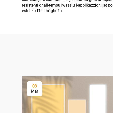
resistenti għall-tempu jwasslu l-applikazzjonijiet poss
estetiku f'ħin ta' għużu.
03
Mar