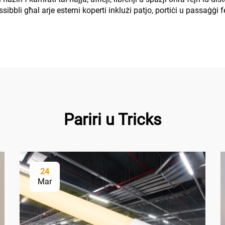
ibbli għal arje esterni koperti inklużi patjo, portiċi u passaġġi fe
Pariri u Tricks
24
Mar