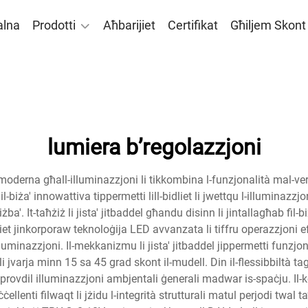
alna
Prodotti
Aħbarijiet
Certifikat
Għiljem Skon
lumiera b’regolazzjoni
i moderna għall-illuminazzjoni li tikkombina l-funzjonalità mal-vers
il-biża' innowattiva tippermetti lill-bidliet li jwettqu l-illumina
iżba'. It-taħżiż li jista' jitbaddel għandu disinn li jintallagħab fil-
et jinkorporaw teknoloġija LED avvanzata li tiffru operazzjoni ef
uminazzjoni. Il-mekkanizmu li jista' jitbaddel jippermetti funzjoniji
li jvarja minn 15 sa 45 grad skont il-mudell. Din il-flessibbiltà tagħm
pprovdil illuminazzjoni ambjentali ġenerali madwar is-spaċju. Il-k
ellenti filwaqt li jżidu l-integrità strutturali matul perjodi twal t