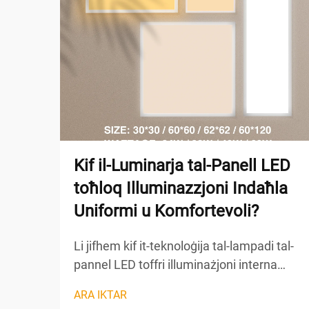
Kif il-Luminarja tal-Panell LED
toħloq Illuminazzjoni Indaħla
Uniformi u Komfortevoli?
Li jifhem kif it-teknoloġija tal-lampadi tal-
pannel LED toffri illuminażjoni interna
uniformi u komfortevoli titlob li jinżel fil-
ARA IKTAR
ħajja tal-inġinerija ottika sofistikata u tal-