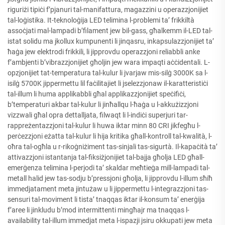
riguriżi tipiċi f’pjanuri tal-manifattura, magazzini u operazzjonijiet
tal-loġistika. It-teknoloġija LED telimina l-problemi ta’ frikkiltà
assoċjati mal-lampadi b’filament jew bil-gass, għalkemm il-LED tal-
istat solidu ma jkollux kumpunenti li jinqasru, inkapsulazzjonijiet ta’
ħaġa jew elektrodi frikkili, li jipprovdu operazzjoni reliabbli anke
f’ambjenti b’vibrazzjonijiet għoljin jew wara impaqti aċċidentali. L-
opzjonijiet tat-temperatura tal-kulur li jvarjaw mis-silġ 3000K sa l-
isilġ 5700K jippermettu lil faċilitajiet li jselezzjonaw il-karatteristiċi
tal-illum li huma applikabbli għal applikazzjonijiet speċifiċi,
b’temperaturi akbar tal-kulur li jinħallqu l-ħaġa u l-akkużizzjoni
vizzwali għal opra dettalljata, filwaqt li l-indiċi superjuri tar-
rappreżentazzjoni tal-kulur li huwa iktar minn 80 CRI jikfegħu l-
perċezzjoni eżatta tal-kulur li hija kritika għall-kontroll tal-kwalità, l-
oħra tal-ogħla u r-rikoġniżiment tas-sinjali tas-sigurtà. Il-kapaċità ta’
attivazzjoni istantanja tal-fiksiżjonijiet tal-bajja għolja LED għall-
emerġenza telimina l-perjodi ta’ skaldar meħtieġa mill-lampadi tal-
metall halid jew tas-sodju b’pressjoni għolja, li jipprovdu l-illum sħiħ
immedjatament meta jintużaw u li jippermettu l-integrazzjoni tas-
sensuri tal-moviment li tista’ tnaqqas iktar il-konsum ta’ enerġija
f’aree li jinkludu b’mod intermittenti mingħajr ma tnaqqas l-
availability tal-illum immedjat meta l-ispazji jsiru okkupati jew meta