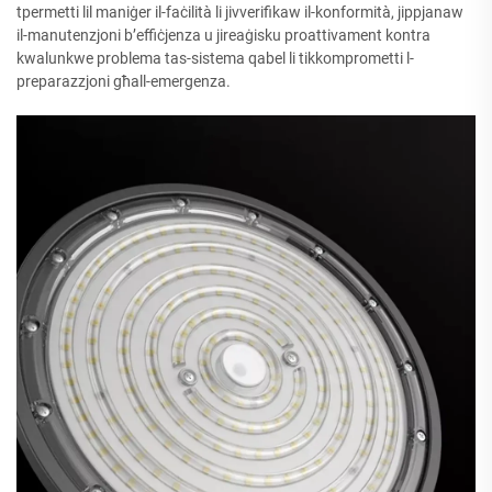
tpermetti lil maniġer il-faċilità li jivverifikaw il-konformità, jippjanaw
il-manutenzjoni b’effiċjenza u jireaġisku proattivament kontra
kwalunkwe problema tas-sistema qabel li tikkomprometti l-
preparazzjoni għall-emergenza.