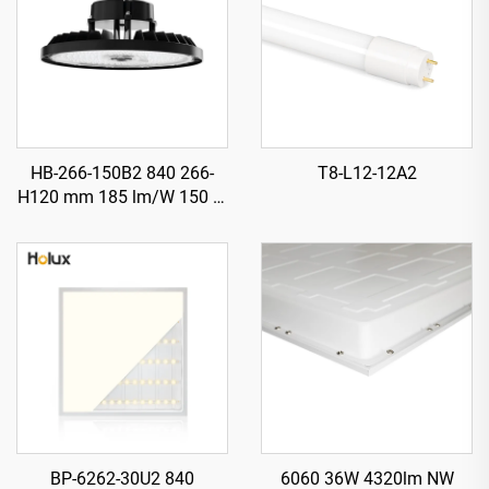
HB-266-150B2 840 266-
T8-L12-12A2
H120 mm 185 lm/W 150 W
27750 lm Illuminatur LED
Għoli Ħajji (UFO) għall-
Bajjiet
BP-6262-30U2 840
6060 36W 4320lm NW