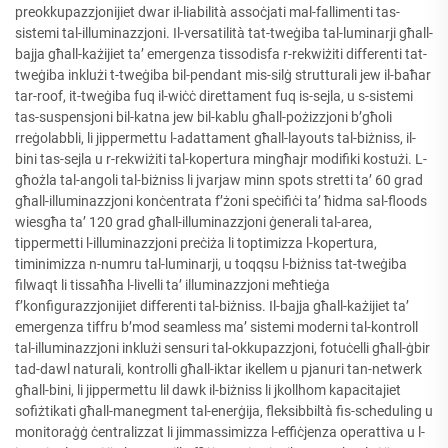
preokkupazzjonijiet dwar il-liabilità assoċjati mal-fallimenti tas-
sistemi tal-illuminazzjoni. Il-versatilità tat-tweġiba tal-luminarji għall-
bajja għall-każijiet ta’ emergenza tissodisfa r-rekwiżiti differenti tat-
tweġiba inklużi t-tweġiba bil-pendant mis-silġ strutturali jew il-baħar
tar-roof, it-tweġiba fuq il-wiċċ direttament fuq is-sejla, u s-sistemi
tas-suspensjoni bil-katna jew bil-kablu għall-pożizzjoni b’għoli
rreġolabbli, li jippermettu l-adattament għall-layouts tal-biżniss, il-
bini tas-sejla u r-rekwiżiti tal-kopertura mingħajr modifiki kostużi. L-
għożla tal-angoli tal-biżniss li jvarjaw minn spots stretti ta’ 60 grad
għall-illuminazzjoni konċentrata f’żoni speċifiċi ta’ ħidma sal-floods
wiesgħa ta’ 120 grad għall-illuminazzjoni ġenerali tal-area,
tippermetti l-illuminazzjoni preċiża li toptimizza l-kopertura,
timinimizza n-numru tal-luminarji, u toqqsu l-biżniss tat-tweġiba
filwaqt li tissaħħa l-livelli ta’ illuminazzjoni meħtieġa
f’konfigurazzjonijiet differenti tal-biżniss. Il-bajja għall-każijiet ta’
emergenza tiffru b’mod seamless ma’ sistemi moderni tal-kontroll
tal-illuminazzjoni inklużi sensuri tal-okkupazzjoni, fotuċelli għall-ġbir
tad-dawl naturali, kontrolli għall-iktar ikellem u pjanuri tan-netwerk
għall-bini, li jippermettu lil dawk il-biżniss li jkollhom kapacitajiet
sofiżtikati għall-manegment tal-enerġija, fleksibbiltà fis-scheduling u
monitoraġġ ċentralizzat li jimmassimizza l-effiċjenza operattiva u l-