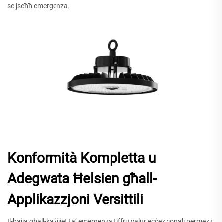
se jseħħ emergenza.
Konformità Kompletta u
Adegwata Ħelsien għall-
Applikazzjoni Versittili
Il-bajja għall-każijiet ta’ emergenza tiffru valur eċċezzjonali permezz