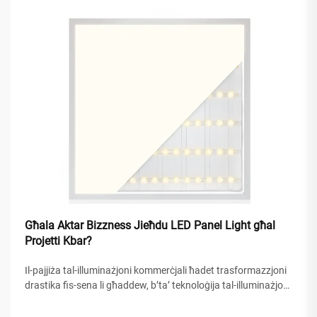
Għala Aktar Bizzness Jieħdu LED Panel Light għal
Projetti Kbar?
Il-pajjiża tal-illuminażjoni kommerċjali ħadet trasformazzjoni
drastika fis-sena li għaddew, b’ta’ teknoloġija tal-illuminażjoni
bil-LED panel li ġiet id-dgħajfa għall-għażla dominanti għal
proġetti kbir tal-biżness. Dan is-shift irrappreżenta iktar minn