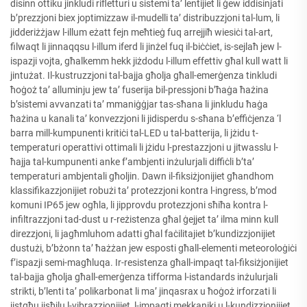
disinn ottiku jinkludi rifletturi u sistemi ta’ lentijiet li ġew iddisinjati
b’prezzjoni biex joptimizzaw il-mudelli ta’ distribuzzjoni tal-lum, li
jidderiżżjaw l-illum eżatt fejn meħtieġ fuq arrejjiħ wiesiċi tal-art,
filwaqt li jinnaqqsu l-illum iferd li jinżel fuq il-biċċiet, is-sejlaħ jew l-
ispazji vojta, għalkemm hekk jiżdodu l-illum effettiv għal kull watt li
jintużat. Il-kustruzzjoni tal-bajja għolja għall-emerġenza tinkludi
ħoġoż ta’ alluminju jew ta’ fuserija bil-pressjoni b’ħaġa ħażina
b’sistemi avvanzati ta’ mmaniġġjar tas-sħana li jinkludu ħaġa
ħażina u kanali ta’ konvezzjoni li jidisperdu s-sħana b’effiċjenza ‘l
barra mill-kumpunenti kritiċi tal-LED u tal-batterija, li jżidu t-
temperaturi operattivi ottimali li jżidu l-prestazzjoni u jitwasslu l-
ħajja tal-kumpunenti anke f’ambjenti inżulurjali diffiċli b’ta’
temperaturi ambjentali għoljin. Dawn il-fiksiżjonijiet għandhom
klassifikazzjonijiet robużi ta’ protezzjoni kontra l-ingress, b’mod
komuni IP65 jew ogħla, li jipprovdu protezzjoni sħiħa kontra l-
infiltrazzjoni tad-dust u r-reżistenza għal ġejjet ta’ ilma minn kull
direzzjoni, li jagħmluhom adatti għal faċilitajiet b’kundizzjonijiet
dustużi, b’bżonn ta’ ħażżan jew esposti għall-elementi meteoroloġiċi
f’ispazji semi-magħluqa. Ir-resistenza għall-impaqt tal-fiksiżjonijiet
tal-bajja għolja għall-emerġenza tifforma l-istandards inżulurjali
strikti, b’lenti ta’ polikarbonat li ma’ jinqasrax u ħoġoż irforzati li
jistgħu jisħilu l-vibrazzjonijiet, l-impaqti mekkaniki u l-kundizzjonijiet