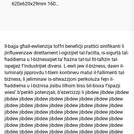
620x620x29mm 160
LM/W 30W 4800LM LED Il-
Panell bil-Lum Ħelu
Il-bajja għall-ewlienzija toffri benefiċji prattiċi sinifikanti li
jinfluwenzaw direttament l-oġrzijiet tal-faċilta, is-sigurtà tal-
ħaddiema u l-biżnessijiet ta’ ħażna tat-tul fit-taħżin tal-
ispejjeż f’industrijiet diversi. L-ewli jew il-biżness, dawn il-
luminarji jipprovdu t-tliem kontinwu matul il-fallimenti tal-
biżness, li jeliminaw is-sitwazzjoni perikoluża fejn il-
ħaddiema u l-biżnisa jisibu lilhom biss bil-bixxa f’spażji
wiesi’ b’perikli potenzjali, b’eżerċizzji li jibdew jibdew jibdew
jibdew jibdew jibdew jibdew jibdew jibdew jibdew jibdew
jibdew jibdew jibdew jibdew jibdew jibdew jibdew jibdew
jibdew jibdew jibdew jibdew jibdew jibdew jibdew jibdew
jibdew jibdew jibdew jibdew jibdew jibdew jibdew jibdew
jibdew jibdew jibdew jibdew jibdew jibdew jibdew jibdew
jibdew jibdew jibdew jibdew jibdew jibdew jibdew jibdew