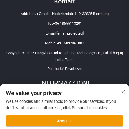
Kontatt
Add: Holux GmbH - Nederlandstr. 1, D-32825 Blomberg
Tel:
+86 18655113201
E-mail:
[email protected]
Mobil:
+49 16097361887
Copyright © 2026 Hangzhou Holux Lighting Technology Co., Ltd. Il-ħuquq
kollha ħadu.
Politika ta’ Privatezza
INFORMAZZJONI
We value your privacy
Iskribbja biex tirċievi l-nisskwil settimanali
We use cookies and similar tools to provide our services. If you
don't want to accept all cookies, click Personalize cookies.
Accept all
IŻDA