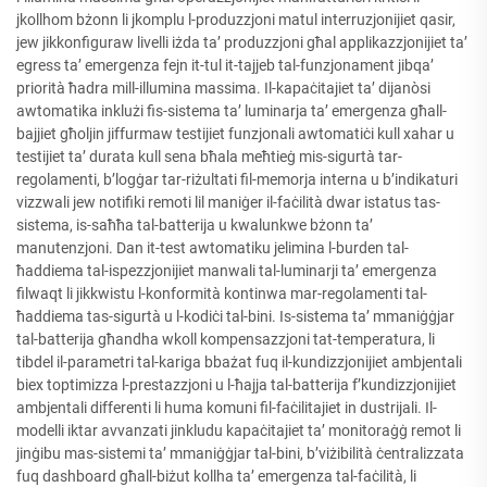
jkollhom bżonn li jkomplu l-produzzjoni matul interruzjonijiet qasir,
jew jikkonfiguraw livelli iżda ta’ produzzjoni għal applikazzjonijiet ta’
egress ta’ emergenza fejn it-tul it-tajjeb tal-funzjonament jibqa’
priorità ħadra mill-illumina massima. Il-kapaċitajiet ta’ dijanòsi
awtomatika inklużi fis-sistema ta’ luminarja ta’ emergenza għall-
bajjiet għoljin jiffurmaw testijiet funzjonali awtomatiċi kull xahar u
testijiet ta’ durata kull sena bħala meħtieġ mis-sigurtà tar-
regolamenti, b’logġar tar-riżultati fil-memorja interna u b’indikaturi
vizzwali jew notifiki remoti lil maniġer il-faċilità dwar istatus tas-
sistema, is-saħħa tal-batterija u kwalunkwe bżonn ta’
manutenzjoni. Dan it-test awtomatiku jelimina l-burden tal-
ħaddiema tal-ispezzjonijiet manwali tal-luminarji ta’ emergenza
filwaqt li jikkwistu l-konformità kontinwa mar-regolamenti tal-
ħaddiema tas-sigurtà u l-kodiċi tal-bini. Is-sistema ta’ mmaniġġjar
tal-batterija għandha wkoll kompensazzjoni tat-temperatura, li
tibdel il-parametri tal-kariga bbażat fuq il-kundizzjonijiet ambjentali
biex toptimizza l-prestazzjoni u l-ħajja tal-batterija f’kundizzjonijiet
ambjentali differenti li huma komuni fil-faċilitajiet in dustrijali. Il-
modelli iktar avvanzati jinkludu kapaċitajiet ta’ monitoraġġ remot li
jinġibu mas-sistemi ta’ mmaniġġjar tal-bini, b’viżibilità ċentralizzata
fuq dashboard għall-biżut kollha ta’ emergenza tal-faċilità, li