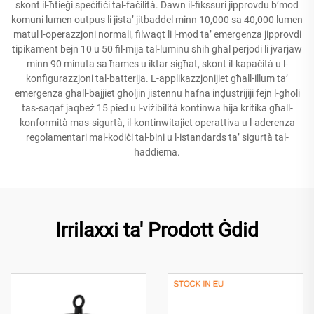
skont il-ħtieġi speċifiċi tal-faċilità. Dawn il-fikssuri jipprovdu b’mod
komuni lumen outpus li jista’ jitbaddel minn 10,000 sa 40,000 lumen
matul l-operazzjoni normali, filwaqt li l-mod ta’ emergenza jipprovdi
tipikament bejn 10 u 50 fil-mija tal-luminu sħiħ għal perjodi li jvarjaw
minn 90 minuta sa ħames u iktar sigħat, skont il-kapaċità u l-
konfigurazzjoni tal-batterija. L-applikazzjonijiet għall-illum ta’
emergenza għall-bajjiet għoljin jistennu ħafna inḍustrijiji fejn l-għoli
tas-saqaf jaqbeż 15 pied u l-viżibilità kontinwa hija kritika għall-
konformità mas-sigurtà, il-kontinwitajiet operattiva u l-aderenza
regolamentari mal-kodiċi tal-bini u l-istandards ta’ sigurtà tal-
ħaddiema.
Irrilaxxi ta' Prodott Ġdid