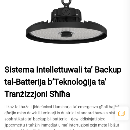
Sistema Intellettuwali ta’ Backup
tal-Batterija b’Teknoloġija ta’
Tranżizzjoni Sħiħa
Il-każ tal-baża li jiddefinixxi l-luminarja ta’ emergenza għall-bajjiet
għoljin minn dawk il-luminarji in dustrijali standard huwa s-sistema
sophistikata ta’ backup bil-batterija li ġew iddisinjati biex
jippermettu t-taħżin immedjat u ma' interruzjoni xejn meta l-biżut