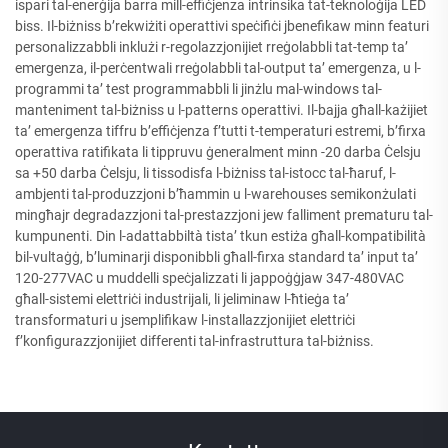
ispari tal-enerġija barra mill-effiċjenza intrinsika tat-teknoloġija LED
biss. Il-biżniss b’rekwiżiti operattivi speċifiċi jbenefikaw minn featuri
personalizzabbli inklużi r-regolazzjonijiet rreġolabbli tat-temp ta’
emergenza, il-perċentwali rreġolabbli tal-output ta’ emergenza, u l-
programmi ta’ test programmabbli li jinżlu mal-windows tal-
manteniment tal-biżniss u l-patterns operattivi. Il-bajja għall-każijiet
ta’ emergenza tiffru b’effiċjenza f’tutti t-temperaturi estremi, b’firxa
operattiva ratifikata li tippruvu ġeneralment minn -20 darba Ċelsju
sa +50 darba Ċelsju, li tissodisfa l-biżniss tal-istocc tal-ħaruf, l-
ambjenti tal-produzzjoni b’ħammin u l-warehouses semikonżulati
mingħajr degradazzjoni tal-prestazzjoni jew falliment prematuru tal-
kumpunenti. Din l-adattabbiltà tista’ tkun estiża għall-kompatibilità
bil-vultaġġ, b’luminarji disponibbli għall-firxa standard ta’ input ta’
120-277VAC u muddelli speċjalizzati li jappoġġjaw 347-480VAC
għall-sistemi elettriċi industrijali, li jeliminaw l-ħtieġa ta’
transformaturi u jsemplifikaw l-installazzjonijiet elettriċi
f’konfigurazzjonijiet differenti tal-infrastruttura tal-biżniss.