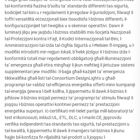
tal-konformità ħażina b’soltu ta’ standards differenti tas-sigurtà,
kodiċijiet tal-bini u r-regolamenti li jirregolaw il-ġurisdiżjoni, filwaqt li
toffri versatilità eċċezzjonali biex tissodisfa l-biżniss differenti, il-
konfigurazzjonijiet tat-tweġiba u s-skennar operattivi. Dawn il-
luminarji jilqu jew jaqbdu l-biżniss stabbiliti mis-Socjetà Nazzjonali
tal-Protezzjoni kontra l-Fajt, il-Kodiċi Internazzjonali tal-Bini, l-
Amministrazzjoni tal-Iżda tal-Ogħla Sigurtà u l-Ħelsien fl-Impjieg, u l-
modifiki introdotti mir-reġjun lokali, b’hekk jiżdgur li l-biżniss iżda l-
konformità totali mar-regolamenti obbligatorji għall-illuminazzjoni
ta’ emergenza għall-irtira mingħajr li jkun meħtieġ li jintużaw sistemi
supplementari jew modifiki. Il-bajja għall-każijiet ta’ emergenza
tikkwalifika għall-listi tal-Consortium DesignLights u għall-
programpi tar-rabbiż tal-effiċjenza enerġetika offerti minn kumpaniji
tal-enerġija ġewwa l-belt kollha, li jippermettu lil dawk il-biżniss li
joħlosw il-biżniss inizjali permezz ta’ programpi ta’ stimulu filwaqt li
joqqsu l-biżniss operattivi kontinwi permezz ta’ prestazzjoni
enerġetika superjuri. Iċ-ċertifikati mit-tielet partija mill-laboratorji ta’
test irrikonoxxuti, inklużi UL, ETL, DLC, u l-marki CE, jipprovdu
verifika indipendenti tas-standards tas-sigurtà, tal-prestazzjoni u
tal-kwalità, li jippermettu lil dawk il-maniġers tal-biżniss li jkunu
ħajjin bil-konfiżza fir-riljabilità tal-prodott u li joqqsu l-