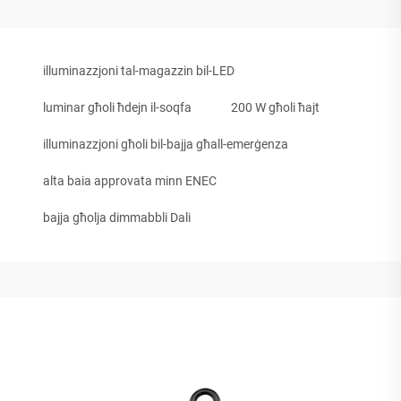
illuminazzjoni tal-magazzin bil-LED
luminar għoli ħdejn il-soqfa
200 W għoli ħajt
illuminazzjoni għoli bil-bajja għall-emerġenza
alta baia approvata minn ENEC
bajja għolja dimmabbli Dali