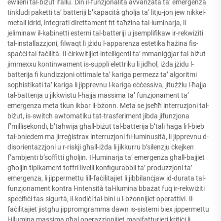
ewlieni tal-biżut ifallu. Din il-funzjonalità avvanzata ta’ emergenza
tinkludi paketti ta’ batteriji b’kapacità għolja ta’ litju-jon jew nikkel-
metall idrid, integrati direttament fit-taħżina tal-luminarja, li
jeliminaw il-kabinetti esterni tal-batteriji u jsemplifikaw ir-rekwiżiti
tal-installazzjoni, filwaqt li jżidu l-apparenza estetika ħażina fis-
spaċċi tal-faċilità. Il-ċirkwitijiet intelligenti ta’ mmaniġġjar tal-biżut
jimmexxu kontinwament is-suppli elettriku li jidħol, iżda jżidu l-
batterija fi kundizzjoni ottimale ta’ kariga permezz ta’ algoritmi
sophistikati ta’ kariga li jipprevnu l-kariga eċċessiva, jitużżlu l-ħajja
tal-batterija u jikkwistu l-ħajja massima ta’ funzjonament ta’
emergenza meta tkun ikbar il-bżonn. Meta se jseħħ interruzjoni tal-
biżut, is-switch awtomatiku tat-trasferiment jibda jifunzjona
f’millisekondi, b’taħwija għall-biżut tal-batterija b’tali ħaġa li l-bieb
tal-bniedem ma jirreġistrax interruzjoni fil-luminusità, li jipprevnu d-
disorientazzjoni u r-riskji għall-iżda li jikkurru b’silenzju ċkejken
f’ambjenti b’soffitti għoljin. Il-luminarja ta’ emergenza għall-bajjiet
għoljin tipikament toffri livelli konfigurabbli ta’ produzzjoni ta’
emergenza, li jippermettu lill-faċilitajiet li jibbilanċjaw id-durata tal-
funzjonament kontra l-intensità tal-ilumina bbażat fuq ir-rekwiżiti
speċifiċi tas-sigurtà, il-kodiċi tal-bini u l-bżonnijiet operattivi. Il-
faċilitajiet jistgħu jippromgramma dawn is-sistemi biex jippermettu
l-illumina massima għal operazzjonijiet manifatturieri kritiċi li