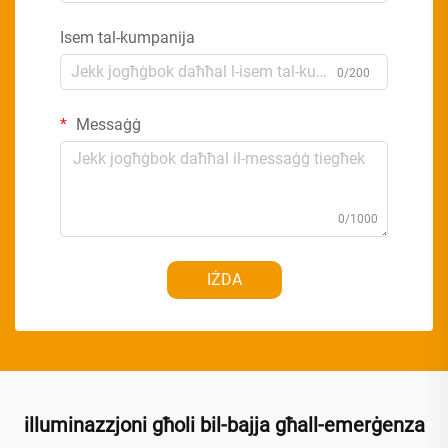
Isem tal-kumpanija
0/200
Messaġġ
0/1000
IŻDA
illuminazzjoni għoli bil-bajja għall-emerġenza