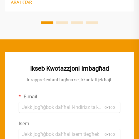
ARA IKTAR
biss trend—huwa sinjal li...
Ikseb Kwotazzjoni Imbagħad
Ir-rappreżentant tagħna se jikkuntattjek ħajt.
E-mail
0/100
Isem
0/100