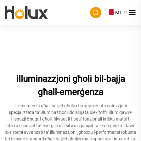
MT
illuminazzjoni għoli bil-bajja
għall-emerġenza
L-emerġenza għall-bajjiet għoljin tirrappreżenta sołuzzjoni
speċjalizzata ta’ illuminażżjoni iddisinjata biex toffri illum qawwi
f’ispazji b’saqaf għoli, filwaqt li tibqa’ funzjonali kritika matul l-
interruzzjonijiet tal-enerġija u s-sitwazzjonijiet ta’ emergenza. Dawn
is-sistemi avvanzati ta’ illuminażżjoni jgħoxxu l-performansi robusta
tal-fikssuri standard għall-bajjiet għoljin ma’ kapacitajiet integrati ta’