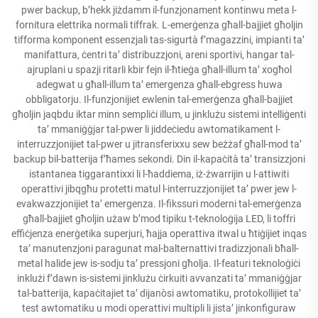
pwer backup, b’hekk jiżdamm il-funzjonament kontinwu meta l-
fornitura elettrika normali tiffrak. L-emerġenza għall-bajjiet għoljin
tifforma komponent essenzjali tas-sigurtà f’magazzini, impianti ta’
manifattura, ċentri ta’ distribuzzjoni, areni sportivi, hangar tal-
ajruplani u spazji ritarli kbir fejn il-ħtieġa għall-illum ta’ xogħol
adegwat u għall-illum ta’ emergenza għall-ebgress huwa
obbligatorju. Il-funzjonijiet ewlenin tal-emerġenza għall-bajjiet
għoljin jaqbdu iktar minn sempliċi illum, u jinklużu sistemi intelliġenti
ta’ mmaniġġjar tal-pwer li jiddeċiedu awtomatikament l-
interruzzjonijiet tal-pwer u jitransferixxu sew beżżaf għall-mod ta’
backup bil-batterija f’ħames sekondi. Din il-kapaċità ta’ transizzjoni
istantanea tiggarantixxi li l-ħaddiema, iż-żwarrijin u l-attiwiti
operattivi jibqgħu protetti matul l-interruzzjonijiet ta’ pwer jew l-
evakwazzjonijiet ta’ emergenza. Il-fikssuri moderni tal-emerġenza
għall-bajjiet għoljin użaw b’mod tipiku t-teknoloġija LED, li toffri
effiċjenza enerġetika superjuri, ħajja operattiva itwal u ħtiġijiet inqas
ta’ manutenzjoni paragunat mal-balternattivi tradizzjonali bħall-
metal halide jew is-sodju ta’ pressjoni għolja. Il-featuri teknoloġiċi
inklużi f’dawn is-sistemi jinklużu ċirkuiti avvanzati ta’ mmaniġġjar
tal-batterija, kapaċitajiet ta’ dijanòsi awtomatiku, protokollijiet ta’
test awtomatiku u modi operattivi multipli li jista’ jinkonfiguraw