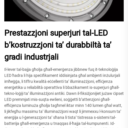
Prestazzjoni superjuri tal-LED
b’kostruzzjoni ta’ durabbiltà ta’
gradi industrjali
Il-lever tal-bajja għolja għall-emerġenza jibbnew fuq it-teknoloġija
LED ħadra li hija speċifikament iddisinjata għal ambjenti inżulurjali
imħeġġa, li tiffru kwalità eċċellenti ta’ illuminażżjoni, effiċjenza
enerġetika u reliabilità operattiva li bbażikament is-superjuri għall-
tekno-loġiji ta’ illuminażżjoni antiki. Dawn il-fiksiżjonijiet jużaw ċipset
LED premmjati mis-suqta ewlieni, soġġetti b’attenzjoni għall-
effiċjenza luminuża għolja tagħmel iktar minn 140 lumen għal watt,
li jikfegħu massimu ta’ illuminażżjoni waqt li jimmexxu l-konsum ta’
enerġija u l-ġenerazzjoni ta’ sħana li tista’ tistressa s-sistemi tal-
batterija għall-emerġenza u tnaqqas il-ħajja tal-kumpunenti. Id-