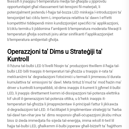
tkessiħ li jnaqqsu t-temperatura medja tal-għaqda u jipprovdu
opportunitajiet għal rilassament tat-tensjoni fil-materjali, li
potenzjalment jestendu l-ħajja tal-bozza LED minkejja l-introduzzjoni ta'
tensjonijiet taċ-ċiklu term L-importanza relattiva ta' dawn l-effetti
kompetittivi tiddependi minn kundizzjonijiet speċifiċi ta' applikazzjoni,
b'ċiklu termiku li jiddomina f'ambjenti b'temperatura moderata filwaqt li
temperaturi għolja sostnuti jsiru aktar sinifikanti f'applikazzjonijiet
b'temperatura ambjentali għolja.
Operazzjoni ta' Dims u Strateġiji ta'
Kuntroll
Il-ħżuna tal-bulbi LED b’livelli ħloqin ta’ produzzjoni ttwillem il-ħajja tal-
bulbi LED billi tnaqqis it-temperaturi tal-għożża u tnaqqis ir-rata ta’
mekkaniżmi ta’ degradazzjoni fotoċimiċi u termali li jimmexxu b’durata
kumulattiva ta’ emissjoni ta’ dawl. Meta tintuż b’mud ta’ mod ħażin ma’
driver u kuntrolli kompatibbli, id-dims inaqqis il-kurrent li jgħmel il-bulbi
LED, li jnaqqis direttament kemm id-dissipazzjoni tal-potenza elettrika
kif ukoll il-ġenerazzjoni tal-potenza ottika, u b’hekk inaqqis it-
temperaturi tal-għożża li jirrappreżentaw il-prinċipali fattur li jikkawża
d-degradazzjoni tal-LED. Il-faċilitajiet li jimplimentaw strateġiji ta’ ħarba
tal-dawl tan-nhar jew ta’ dims responsiv għall-oċupazzjoni jiksbu mhux
biss iż-żieda immedjata fis-sijeda tal-enerġija, imma wkoll it-twil lil
ħajja tal-bulbi LED, għalkemm il-bulbi joperaw għall-biżżeft ta’ ħajjithom