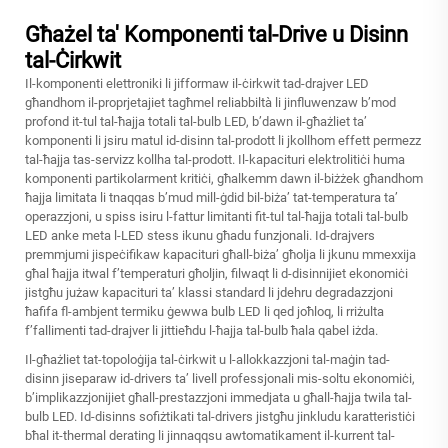
Għażel ta' Komponenti tal-Drive u Disinn
tal-Ċirkwit
Il-komponenti elettroniki li jifformaw il-ċirkwit tad-drajver LED
għandhom il-proprjetajiet tagħmel reliabbiltà li jinfluwenzaw b’mod
profond it-tul tal-ħajja totali tal-bulb LED, b’dawn il-għażliet ta’
komponenti li jsiru matul id-disinn tal-prodott li jkollhom effett permezz
tal-ħajja tas-servizz kollha tal-prodott. Il-kapacituri elektrolitiċi huma
komponenti partikolarment kritiċi, għalkemm dawn il-biżżek għandhom
ħajja limitata li tnaqqas b’mud mill-ġdid bil-biża’ tat-temperatura ta’
operazzjoni, u spiss isiru l-fattur limitanti fit-tul tal-ħajja totali tal-bulb
LED anke meta l-LED stess ikunu għadu funzjonali. Id-drajvers
premmjumi jispeċifikaw kapacituri għall-biża’ għolja li jkunu mmexxija
għal ħajja itwal f’temperaturi għoljin, filwaqt li d-disinnijiet ekonomiċi
jistgħu jużaw kapacituri ta’ klassi standard li jdehru degradazzjoni
ħafifa fl-ambjent termiku ġewwa bulb LED li qed joħloq, li rriżulta
f’fallimenti tad-drajver li jittieħdu l-ħajja tal-bulb ħala qabel iżda.
Il-għażliet tat-topoloġija tal-ċirkwit u l-allokkazzjoni tal-maġin tad-
disinn jiseparaw id-drivers ta’ livell professjonali mis-soltu ekonomiċi,
b’implikazzjonijiet għall-prestazzjoni immedjata u għall-ħajja twila tal-
bulb LED. Id-disinns sofiżtikati tal-drivers jistgħu jinkludu karatteristiċi
bħal it-thermal derating li jinnaqqsu awtomatikament il-kurrent tal-