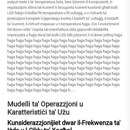
output meta t-ta’ temperatura tisla, biex iżżomm il-kumpunenti, ir-
regolazzjoni attiva tal-kurrent li tissuporta kurrent kostanti għall-bulb
LED ħdejn il-bidliet fit-temperatura u fil-vultaġġ, u ċ-ċirkwiti ta’
protezzjoni kompleti li jipproteġu kontra l-biżżeft ta’ vultaġġ, il-biżżeft
ta’ kurrent, il-ċirkwit mqassar u t-temperatura ħajja. Din l-investiment
fid-disinn iżda’ l-ispiża tal-manifattura iżda jipprovdil reliabbiltà
imprezzata u ħajja itwal tal-bulb LED billi jiżżomm li d-driver joħloq ħajja
ħajja ħajja ħajja ħajja ħajja ħajja ħajja ħajja ħajja ħajja ħajja ħajja ħajja
ħajja ħajja ħajja ħajja ħajja ħajja ħajja ħajja ħajja ħajja ħajja ħajja ħajja
ħajja ħajja ħajja ħajja ħajja ħajja ħajja ħajja ħajja ħajja ħajja ħajja ħajja
ħajja ħajja ħajja ħajja ħajja ħajja ħajja ħajja ħajja ħajja ħajja ħajja ħajja
ħajja ħajja ħajja ħajja ħajja ħajja ħajja ħajja ħajja ħajja ħajja ħajja ħajja
ħajja ħajja ħajja ħajja ħajja ħajja ħajja ħajja ħajja ħajja ħajja ħajja ħajja
ħajja ħajja ħajja ħajja ħajja ħajja ħajja ħajja ħajja ħajja ħajja ħajja ħajja
ħajja ħajja ħajja ħajja ħajja ħajja ħajja ħajja ħajja ħajja ħajja ħajja ħajja
ħajja ħajja ħajja ħajja ħajja ħajja ħajja ħajja ħajja ħajja ħajja ħajja ħajja
ħajja ħajja ħajja ħajja ħajja ħajja ħajja ħ......
Mudelli ta' Operazzjoni u
Karatteristiċi ta' Użu
Kunsiderazzjonijiet dwar il-Frekwenza ta'