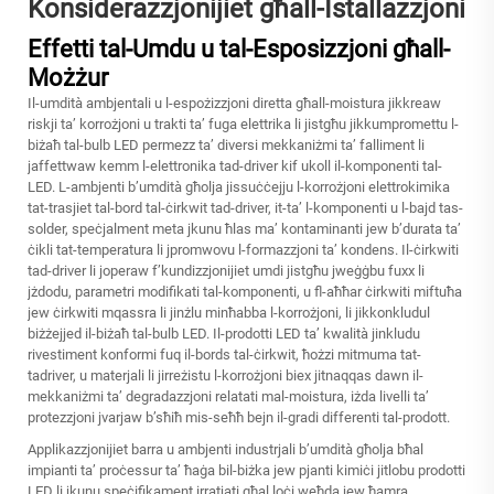
Konsiderazzjonijiet għall-Istallazzjoni
Effetti tal-Umdu u tal-Esposizzjoni għall-
Możżur
Il-umdità ambjentali u l-espożizzjoni diretta għall-moistura jikkreaw
riskji ta’ korrożjoni u trakti ta’ fuga elettrika li jistgħu jikkumpromettu l-
biżaħ tal-bulb LED permezz ta’ diversi mekkaniżmi ta’ falliment li
jaffettwaw kemm l-elettronika tad-driver kif ukoll il-komponenti tal-
LED. L-ambjenti b’umdità għolja jissuċċejju l-korrożjoni elettrokimika
tat-trasjiet tal-bord tal-ċirkwit tad-driver, it-ta’ l-komponenti u l-bajd tas-
solder, speċjalment meta jkunu ħlas ma’ kontaminanti jew b’durata ta’
ċikli tat-temperatura li jpromwovu l-formazzjoni ta’ kondens. Il-ċirkwiti
tad-driver li joperaw f’kundizzjonijiet umdi jistgħu jweġġbu fuxx li
jżdodu, parametri modifikati tal-komponenti, u fl-aħħar ċirkwiti miftuħa
jew ċirkwiti mqassra li jinżlu minħabba l-korrożjoni, li jikkonkludul
biżżejjed il-biżaħ tal-bulb LED. Il-prodotti LED ta’ kwalità jinkludu
rivestiment konformi fuq il-bords tal-ċirkwit, ħożzi mitmuma tat-
tadriver, u materjali li jirreżistu l-korrożjoni biex jitnaqqas dawn il-
mekkaniżmi ta’ degradazzjoni relatati mal-moistura, iżda livelli ta’
protezzjoni jvarjaw b’sħiħ mis-seħħ bejn il-gradi differenti tal-prodott.
Applikazzjonijiet barra u ambjenti industrjali b’umdità għolja bħal
impianti ta’ proċessur ta’ ħaġa bil-biżka jew pjanti kimiċi jitlobu prodotti
LED li jkunu speċifikament irratjati għal loċi weħda jew ħamra,