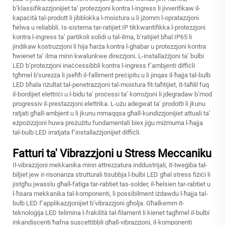
b’klassifikazzjonijiet ta’ protezzjoni kontra l-ingress li jivverifikaw il-
kapaċità tal-prodott li jibblokka l-moistura u li jżomm l-opratazzjoni
ħelwa u reliabbli. Is-sistema tar-ratijiet IP tikkwantifikka l-protezzjoni
kontra l-ingress ta’ partikoli solidi u tal-ilma, b’ratijiet bħal IP65 li
jindikaw kostruzzjoni li hija ħarża kontra l-ghabar u protezzjoni kontra
ħwienet ta’ ilma minn kwalunkwe direzzjoni. L-installażżjoni ta’ bulbi
LED b’protezzjoni inaċċessibbli kontra l-ingress f’ambjenti diffiċli
tgħmel b’surezza li jseħħ il-falliment preċipitu u li jinqas il-ħajja tal-bulb
LED bħala riżultat tal-penetrazzjoni tal-moistura fit-taħtijiet, it-taħlil fuq
il-bordijiet elettriċi u l-bidu ta’ proċessi ta’ korrożjoni li jdegradaw b’mod
progressiv il-prestazzjoni elettrika. L-użu adegwat ta’ prodotti li jkunu
ratjati għall-ambjent u li jkunu mmaqqsa għall-kundizzjonijiet attuali ta’
eżpożizzjoni huwa preżużitu fundamentali biex jiġu miżmuma l-ħajja
tal-bulb LED irratjata f’installażżjonijiet diffiċli.
Fatturi ta' Vibrazzjoni u Stress Meccaniku
Il-vibrazzjoni mekkanika minn attrezzatura inddustrijali, it-tweġiba tal-
biljiet jew ir-risonanza strutturali tisubbja l-bulbi LED għal stress fiżiċi li
jistgħu jwasslu għall-fatiga tar-rabtiet tas-solder, il-ħelsien tar-rabtiet u
l-ħsara mekkanika tal-komponenti, li possibilment iżdawdu l-ħajja tal-
bulb LED f’applikazzjonijiet b’vibrazzjoni għolja. Għalkemm it-
teknoloġija LED telimina l-frakilità tal-filament li kienet tagħmel il-bulbi
inkandiscenti ħafna suscettibbli għall-vibrazzjoni, il-komponenti