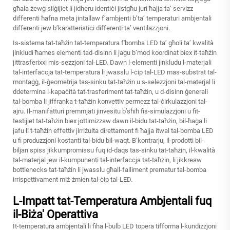
għala żewġ silġijiet li jidheru identiċi jistgħu juri ħajja ta’ servizz
differenti ħafna meta jintallaw f’ambjenti b’ta’ temperaturi ambjentali
differenti jew b’karatteristiċi differenti ta’ ventilazzjoni.
Is-sistema tat-taħżin tat-temperatura f'bomba LED ta’ għoli ta’ kwalità
jinkludi ħames elementi tad-disinn li jaġu b’mod koordinat biex it-taħżin
jittrasferixxi mis-sezzjoni tal-LED. Dawn l-elementi jinkludu l-materjali
tal-interfaccja tat-temperatura li jwasslu l-ċip tal-LED mas-substrat tal-
montaġġ, il-ġeometrija tas-sinku tat-taħżin u s-selezzjoni tal-materjal li
ddetermina l-kapaċità tat-trasferiment tat-taħżin, u d-disinn ġenerali
tal-bomba li jiffranka t-taħżin konvettiv permezz tal-ċirkulazzjoni tal-
ajru. Il-manifatturi premmjati jinvesitu b’sħiħ fis-simulazzjoni u fit-
testijiet tat-taħżin biex jottimizzaw dawn il-bidu tat-taħżin, bil-ħaġa li
jafu li t-taħżin effettiv jirriżulta direttament fi ħajja itwal tal-bomba LED
u fi produzzjoni kostanti tal-bidu bil-waqt. B’kontrarju, il-prodotti bil-
biljan spiss jikkumpromissu fuq id-daqs tas-sinku tat-taħżin, il-kwalità
tal-materjal jew il-kumpunenti tal-interfaccja tat-taħżin, li jikkreaw
bottlenecks tat-taħżin li jwasslu għall-falliment prematur tal-bomba
irrispettivament miż-żmien tal-ċip tal-LED.
L-Impatt tat-Temperatura Ambjentali fuq
il-Biża' Operattiva
It-temperatura ambjentali li fiha l-bulb LED topera tifforma l-kundizzjoni