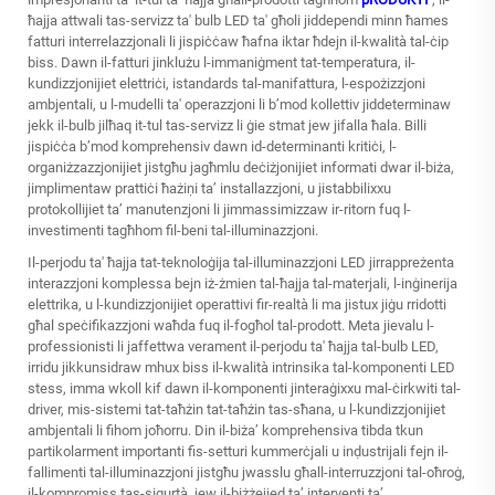
ħajja attwali tas-servizz ta' bulb LED ta' għoli jiddependi minn ħames
fatturi interrelazzjonali li jispiċċaw ħafna iktar ħdejn il-kwalità tal-ċip
biss. Dawn il-fatturi jinklużu l-immaniġment tat-temperatura, il-
kundizzjonijiet elettriċi, istandards tal-manifattura, l-espożizzjoni
ambjentali, u l-mudelli ta' operazzjoni li b’mod kollettiv jiddeterminaw
jekk il-bulb jilħaq it-tul tas-servizz li ġie stmat jew jifalla ħala. Billi
jispiċċa b’mod komprehensiv dawn id-determinanti kritiċi, l-
organiżzazzjonijiet jistgħu jagħmlu deċiżjonijiet informati dwar il-biża,
jimplimentaw prattiċi ħażiṇi ta’ installazzjoni, u jistabbilixxu
protokollijiet ta’ manutenzjoni li jimmassimizzaw ir-ritorn fuq l-
investimenti tagħhom fil-beni tal-illuminazzjoni.
Il-perjodu ta' ħajja tat-teknoloġija tal-illuminazzjoni LED jirrappreżenta
interazzjoni komplessa bejn iż-żmien tal-ħajja tal-materjali, l-inġinerija
elettrika, u l-kundizzjonijiet operattivi fir-realtà li ma jistux jiġu rridotti
għal speċifikazzjoni waħda fuq il-fogħol tal-prodott. Meta jievalu l-
professionisti li jaffettwa verament il-perjodu ta' ħajja tal-bulb LED,
irridu jikkunsidraw mhux biss il-kwalità intrinsika tal-komponenti LED
stess, imma wkoll kif dawn il-komponenti jinteraġixxu mal-ċirkwiti tal-
driver, mis-sistemi tat-taħżin tat-taħżin tas-sħana, u l-kundizzjonijiet
ambjentali li fihom joħorru. Din il-biża’ komprehensiva tibda tkun
partikolarment importanti fis-setturi kummerċjali u inḍustrijali fejn il-
fallimenti tal-illuminazzjoni jistgħu jwasslu għall-interruzzjoni tal-oħroġ,
il-kompromiss tas-sigurtà, jew il-biżżejjed ta’ interventi ta’