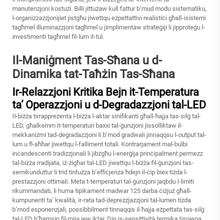
manutenzjoni kostużi. Billi jittużaw kull fattur b’mud modu sistematiku,
l-organizzazzjonijiet jistgħu jiwettqu eżpettattivi realistiċi għall-isistemi
tagħmel illuminazzjoni tagħmel u jimplimentaw strateġiji li jipproteġu l-
investimenti tagħmel fil-lum it-tul.
Il-Maniġment Tas-Sħana u d-
Dinamika tat-Taħżin Tas-Sħana
Ir-Relazzjoni Kritika Bejn it-Temperatura
ta’ Operazzjoni u d-Degradazzjoni tal-LED
Il-biżża tirrappreżenta l-biżża l-aktar sinifikanti għall-ħajja tas-silġ tal-
LED, għalkemm it-temperaturi baxxi tal-ġunzjoni jissolliktaw il-
mekkaniżmi tad-degradazzjoni li b’mod gradwali jinnaqqsu l-output tal-
lum u fl-aħħar jiwettqu l-falliment totali. Kontrarjament mal-bulbi
inċandescenti tradizzjonali li jibżgħu l-enerġija prinċipalment permezz
tal-biżża rradijata, iż-żigħar tal-LED jiwettqu l-biżża fil-ġunzjoni tas-
semikunduttur li trid tintużza b’effiċjenza ħdejn il-ċip biex tiżda l-
prestazzjoni ottimali. Meta t-temperaturi tal-ġunzjoni jaqbdu l-limiti
rikummandati, li huma tipikament madwar 125 darba ċiżjuż għall-
kumpunenti ta’ kwalità, ir-rata tad-deprezzjazzjoni tal-lumen tizda
b’mod esponenzjali, possibbilment tinnaqqis il-ħajja eżpettata tas-silġ
tal-LED b’ħamsin fil-mija jew iktar. Din is-sensittività termika tispjega