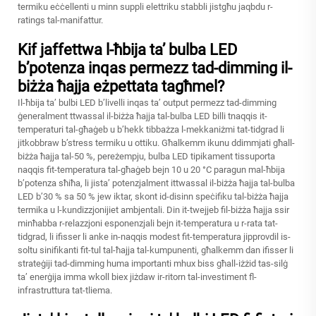
termiku eċċellenti u minn suppli elettriku stabbli jistgħu jaqbdu r-
ratings tal-manifattur.
Kif jaffettwa l-ħbija ta’ bulba LED
b’potenza inqas permezz tad-dimming il-
biżża ħajja eżpettata tagħmel?
Il-ħbija ta’ bulbi LED b’livelli inqas ta’ output permezz tad-dimming
ġeneralment ttwassal il-biżża ħajja tal-bulba LED billi tnaqqis it-
temperaturi tal-għaġeb u b’hekk tibbażza l-mekkaniżmi tat-tidgrad li
jitkobbraw b’stress termiku u ottiku. Għalkemm ikunu ddimmjati għall-
biżża ħajja tal-50 %, pereżempju, bulba LED tipikament tissuporta
naqqis fit-temperatura tal-għaġeb bejn 10 u 20 °C paragun mal-ħbija
b’potenza sħiħa, li jista’ potenzjalment ittwassal il-biżża ħajja tal-bulba
LED b’30 % sa 50 % jew iktar, skont id-disinn speċifiku tal-biżża ħajja
termika u l-kundizzjonijiet ambjentali. Din it-twejjeb fil-biżża ħajja ssir
minħabba r-relazzjoni esponenzjali bejn it-temperatura u r-rata tat-
tidgrad, li ifisser li anke in-naqqis modest fit-temperatura jipprovdil is-
soltu sinifikanti fit-tul tal-ħajja tal-kumpunenti, għalkemm dan ifisser li
strateġiji tad-dimming huma importanti mhux biss għall-iżżid tas-silġ
ta’ enerġija imma wkoll biex jiżdaw ir-ritorn tal-investiment fl-
infrastruttura tat-tliema.