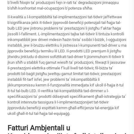
b’livelli ħloqin ta’ produzzjoni fejn ir-rati ta’ degradazzjoni jinnaqqsu
b’sħiħ konfrontat mal-oċupazzjoni b’potenza sħiħa.
Il-kwalità u l-kompatibbiltà tal-implimentazzjoni tat-tidwir jaffettwaw
b’signifikanza jekk it-tidwir jipprovdil-benefiċji potenzjali tal-ħajja tal-
bulb LED jew jintronu problemi ta’ prestazzjoni li jistgħu f’aktar ħaġa
jissolli l-falliment. L-implimentazzjoni tajba tat-tidwir li tintuża kontrolli
inkompatibbli jew driveri mdesin ħażin tista’ ssibbi l-biżżik, l-oġġużzjoni
instabbli, jew il-brużzu elettriku li jistressa l-kumpunenti tad-driver u ma
jipprovdix benefiċju termiku lil LED. Il-prodotti LED premjum li jistgħu
jitwidru jinkludu d-disinni sofiżtikati tad-driver li jżommuhom it-tidwir li
jkun sħiħ u stabbli fuq gamut wiesiħ ta’ produzzjoni, filwaqt li jassuraw
il-prestazzjoni elettrika ottimale f’kull livell tat-tidwir, fil-biżża ta’
prodotti bil-baġit jistgħu jwettqu gamut limitat tat-tidwir, prestazzjoni
instabbli fit-tarf isfel, jew problemi ta’ inkompatibbiltà li
jikkumpromissu kemm il-funzjonalità immedjata kif ukoll il-ħajja it-tul
it-tul tal-bulb LED. Il-verifika tal-kompatibbiltà tad-dimmer u l-
speċifikazzjoni ta’ prodotti ddisejnati speċifikament għall-istrategija ta’
kontroll intennuta tassigura li l-implimentazzjonijiet tat-tidwir
jipprovdulu benefiċji espittati kemm għall-effiċjenza tal-enerġija kif
ukoll għall-it-tul tal-ħajja tal-equipaġġ.
Fatturi Ambjentali u