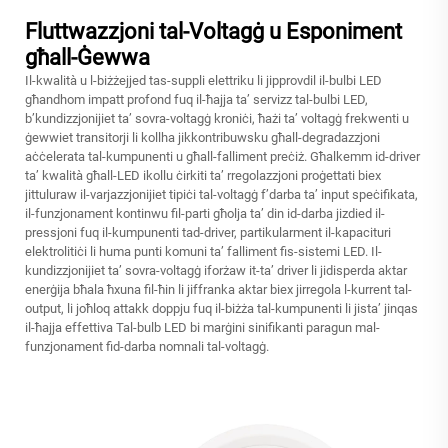
Fluttwazzjoni tal-Voltagġ u Esponiment
għall-Ġewwa
Il-kwalità u l-biżżejjed tas-suppli elettriku li jipprovdil il-bulbi LED
għandhom impatt profond fuq il-ħajja ta’ servizz tal-bulbi LED,
b’kundizzjonijiet ta’ sovra-voltagġ kroniċi, ħażi ta’ voltagġ frekwenti u
ġewwiet transitorji li kollha jikkontribuwsku għall-degradazzjoni
aċċelerata tal-kumpunenti u għall-falliment preċiż. Għalkemm id-driver
ta’ kwalità għall-LED ikollu ċirkiti ta’ rregolazzjoni proġettati biex
jittuluraw il-varjazzjonijiet tipiċi tal-voltagġ f’darba ta’ input speċifikata,
il-funzjonament kontinwu fil-parti għolja ta’ din id-darba jizdied il-
pressjoni fuq il-kumpunenti tad-driver, partikularment il-kapacituri
elektrolitiċi li huma punti komuni ta’ falliment fis-sistemi LED. Il-
kundizzjonijiet ta’ sovra-voltagġ iforżaw it-ta’ driver li jidisperda aktar
enerġija bħala ħxuna fil-ħin li jiffranka aktar biex jirregola l-kurrent tal-
output, li joħloq attakk doppju fuq il-biżża tal-kumpunenti li jista’ jinqas
il-ħajja effettiva
Tal-bulb LED
bi marġini sinifikanti paragun mal-
funzjonament fid-darba nomnali tal-voltagġ.