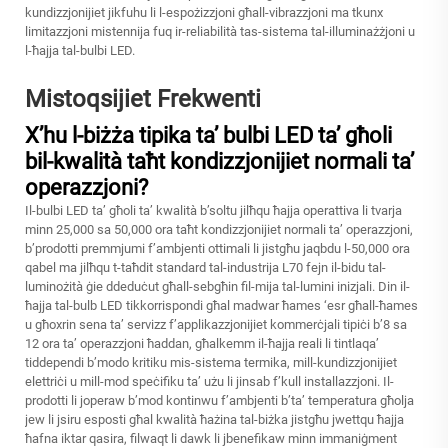
kundizzjonijiet jikfuhu li l-espożizzjoni għall-vibrazzjoni ma tkunx
limitazzjoni mistennija fuq ir-reliabilità tas-sistema tal-illuminażżjoni u
l-ħajja tal-bulbi LED.
Mistoqsijiet Frekwenti
X’hu l-biżża tipika ta’ bulbi LED ta’ għoli
bil-kwalità taħt kondizzjonijiet normali ta’
operazzjoni?
Il-bulbi LED ta’ għoli ta’ kwalità b’soltu jilħqu ħajja operattiva li tvarja
minn 25,000 sa 50,000 ora taħt kondizzjonijiet normali ta’ operazzjoni,
b’prodotti premmjumi f’ambjenti ottimali li jistgħu jaqbdu l-50,000 ora
qabel ma jilħqu t-taħdit standard tal-industrija L70 fejn il-bidu tal-
luminożità ġie ddeduċut għall-sebgħin fil-mija tal-lumini inizjali. Din il-
ħajja tal-bulb LED tikkorrispondi għal madwar ħames ‘esr għall-ħames
u għoxrin sena ta’ servizz f’applikazzjonijiet kommerċjali tipiċi b’8 sa
12 ora ta’ operazzjoni ħaddan, għalkemm il-ħajja reali li tintlaqa’
tiddependi b’modo kritiku mis-sistema termika, mill-kundizzjonijiet
elettriċi u mill-mod speċifiku ta’ użu li jinsab f’kull installazzjoni. Il-
prodotti li joperaw b’mod kontinwu f’ambjenti b’ta’ temperatura għolja
jew li jsiru esposti għal kwalità ħażina tal-biżka jistgħu jwettqu ħajja
ħafna iktar qasira, filwaqt li dawk li jbenefikaw minn immaniġment