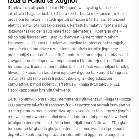
Iżda u l-Ciklu ta' Xogħol
Il-frekwenza bil quale l-bulbi LED jisperjew il-cycling tal-biżżezz
jaffettwa l-ħajja tal-bulbi LED permezz ta' bosta mekkaniżmi, inkluż il-
pressjoni termika minn ċikli ripetuti ta' rixxen u ta' ħarrija, it-tranżienti
elettriċi matul it-taħdit tal-biżżezz, u l-effetti kumulattivi tat-taħsir fuq
iż-żewġa tas-solder u fuq l-interfaċċi tal-materjali. Kontrarju għall-
teknoloġiji fluorescenti li jispijru drammatikament minn it-taħdit
frekwenti, il-LED stess jit-toleraw il-cycling tal-biżżezz ħafna tajjeb,
imma ċ-ċirkiti tad-driver u s-sistemi tat-taħżin termiku jisperjew
pressjonijiet mekkaniċi u elettriċi matul kull transizzjoni tal-biżżezz. Iż-
żewġa tas-solder isperjew l-espansjoni u l-kuntrazzjoni b'migħod it-
temperatura, li possibilment toħloq kriżi tat-taħsir wara miljuni ta' ċikli,
filwaqt li l-kapacituri tad-driver isperjew il-ġurba tal-kurrent ta' ingress
matul it-taħdit tal-biżżezz li jikkontribuwi għall-degradazzjoni
kumulattiva, b’mod kollektiv jaffettwaw il-ħajja it-tul tal-bulbi LED
f’applikazzjonijiet b’taħdit frekwenti.
L-użu kontinwu kontra l-użu intermittenti jinfluwenzaw il-ħajja tal-bozza
LED permezz tal-effetti tagħhom fuq l-espożizzjoni termali kumulattiva
u t-temperatura medja operattiva. Applikazzjonijiet fejn il-bozoz jibqgħu
mdawlin kontinwament, bħal dawl tal-istruttura tal-parkeġġ jew dawl
ta' sigurtà perimetrali tal-faċilità industrijali, issuġġettaw il-LEDs għal
temperaturi ta' għaqda għolja sostnuti li bil-mod iwasslu l-proċess ta'
dep Għall-kuntrarju, l-operazzjoni intermittenti tippermetti perjodi ta'