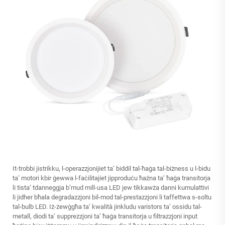
It-trobbi jistrikku, l-operazzjonijiet ta’ biddil tal-ħaġa tal-biżness u l-bidu
ta’ motori kbir ġewwa l-faċilitajiet jipproduċu ħażna ta’ ħaġa transitorja
li tista’ tdanneggja b’mud mill-usa LED jew tikkawża danni kumulattivi
li jidher bħala degradazzjoni bil-mod tal-prestazzjoni li taffettwa s-soltu
tal-bulb LED. Iż-żewġgħa ta’ kwalità jinkludu varistors ta’ ossidu tal-
metall, diodi ta’ supprezzjoni ta’ ħaġa transitorja u filtrazzjoni input