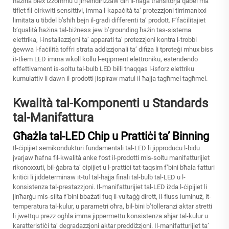
ħażina biex iżżommu u jirreindirizzaw din il-ħaġa transitorja qabel ma
tiflet fil-ċirkwiti sensittivi, imma l-kapaċità ta’ protezzjoni tirrimanixxi
limitata u tibdel b’sħiħ bejn il-gradi differenti ta’ prodott. F’faċilitajiet
b’qualità ħażina tal-biżness jew b’grounding ħażin tas-sistema
elettrika, l-installazzjoni ta’ apparati ta’ protezzjoni kontra l-trobbi
ġewwa l-faċilità toffri strata addizzjonali ta’ difiża li tproteġi mhux biss
it-tliem LED imma wkoll kollu l-eqipment elettroniku, estendendo
effettivament is-soltu tal-bulb LED billi tnaqqas l-isforz elettriku
kumulattiv li dawn il-prodotti jispiraw matul il-ħajja tagħmel tagħmel.
Kwalità tal-Komponenti u Standards
tal-Manifattura
Għażla tal-LED Chip u Prattiċi ta’ Binning
Il-ċipijiet semikondukturi fundamentali tal-LED li jipproduċu l-bidu
jvarjaw ħafna fil-kwalità anke fost il-prodotti mis-soltu manifatturijiet
rikonoxxuti, bil-ġabra ta’ ċipijiet u l-prattiċi tat-taqsim f’bini bħala fatturi
kritiċi li jiddeterminaw it-tul tal-ħajja finali tal-bulb tal-LED u l-
konsistenza tal-prestazzjoni. Il-manifatturijiet tal-LED iżda l-ċipijiet li
jinħarġu mis-silta f’bini bbażati fuq il-vultaġġ dirett, il-fluss luminuż, it-
temperatura tal-kulur, u parametri oħra, bil-bini b’tolleranzi aktar stretti
li jwettqu prezz ogħla imma jippermettu konsistenza aħjar tal-kulur u
karatteristiċi ta’ degradazzjoni aktar preddiżzjoni. Il-manifatturijiet ta’