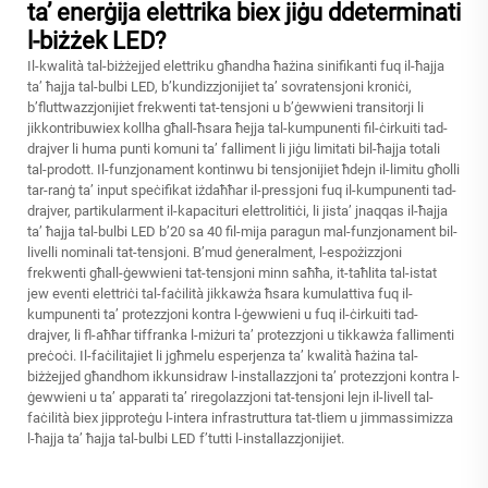
ta’ enerġija elettrika biex jiġu ddeterminati
l-biżżek LED?
Il-kwalità tal-biżżejjed elettriku għandha ħażina sinifikanti fuq il-ħajja
ta’ ħajja tal-bulbi LED, b’kundizzjonijiet ta’ sovratensjoni kroniċi,
b’fluttwazzjonijiet frekwenti tat-tensjoni u b’ġewwieni transitorji li
jikkontribuwiex kollha għall-ħsara ħejja tal-kumpunenti fil-ċirkuiti tad-
drajver li huma punti komuni ta’ falliment li jiġu limitati bil-ħajja totali
tal-prodott. Il-funzjonament kontinwu bi tensjonijiet ħdejn il-limitu għolli
tar-ranġ ta’ input speċifikat iżdaħħar il-pressjoni fuq il-kumpunenti tad-
drajver, partikularment il-kapacituri elettrolitiċi, li jista’ jnaqqas il-ħajja
ta’ ħajja tal-bulbi LED b’20 sa 40 fil-mija paragun mal-funzjonament bil-
livelli nominali tat-tensjoni. B’mud ġeneralment, l-espożizzjoni
frekwenti għall-ġewwieni tat-tensjoni minn saħħa, it-taħlita tal-istat
jew eventi elettriċi tal-faċilità jikkawża ħsara kumulattiva fuq il-
kumpunenti ta’ protezzjoni kontra l-ġewwieni u fuq il-ċirkuiti tad-
drajver, li fl-aħħar tiffranka l-miżuri ta’ protezzjoni u tikkawża fallimenti
preċoċi. Il-faċilitajiet li jgħmelu esperjenza ta’ kwalità ħażina tal-
biżżejjed għandhom ikkunsidraw l-installazzjoni ta’ protezzjoni kontra l-
ġewwieni u ta’ apparati ta’ riregolazzjoni tat-tensjoni lejn il-livell tal-
faċilità biex jipproteġu l-intera infrastruttura tat-tliem u jimmassimizza
l-ħajja ta’ ħajja tal-bulbi LED f’tutti l-installazzjonijiet.