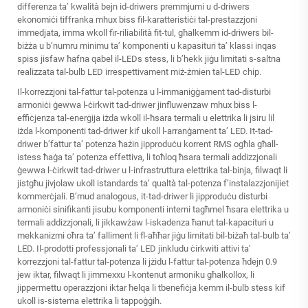
differenza ta’ kwalità bejn id-driwers premmjumi u d-driwers
ekonomiċi tiffranka mhux biss fil-karatteristiċi tal-prestazzjoni
immedjata, imma wkoll fir-riliabilità fit-tul, għalkemm id-driwers bil-
biżża u b’numru minimu ta’ komponenti u kapasituri ta’ klassi inqas
spiss jisfaw ħafna qabel il-LEDs stess, li b’hekk jiġu limitati s-saltna
realizzata tal-bulb LED irrespettivament miż-żmien tal-LED chip.
Il-korrezzjoni tal-fattur tal-potenza u l-immaniġġament tad-disturbi
armoniċi ġewwa l-ċirkwit tad-driwer jinfluwenzaw mhux biss l-
effiċjenza tal-enerġija iżda wkoll il-ħsara termali u elettrika li jsiru lil
iżda l-komponenti tad-driwer kif ukoll l-arranġament ta’ LED. It-tad-
driwer b’fattur ta’ potenza ħażin jipproduċu korrent RMS ogħla għall-
istess ħaġa ta’ potenza effettiva, li toħloq ħsara termali addizzjonali
ġewwa l-ċirkwit tad-driwer u l-infrastruttura elettrika tal-binja, filwaqt li
jistgħu jivjolaw ukoll istandards ta’ qualtà tal-potenza f’instalazzjonijiet
kommerċjali. B’mud analogous, it-tad-driwer li jipproduċu disturbi
armoniċi sinifikanti jisubu komponenti interni tagħmel ħsara elettrika u
termali addizzjonali, li jikkawżaw l-iskadenza ħanut tal-kapacituri u
mekkanizmi oħra ta’ falliment li fl-aħħar jiġu limitati bil-biżaħ tal-bulb ta’
LED. Il-prodotti professjonali ta’ LED jinkludu ċirkwiti attivi ta’
korrezzjoni tal-fattur tal-potenza li jżidu l-fattur tal-potenza ħdejn 0.9
jew iktar, filwaqt li jimmexxu l-kontenut armoniku għalkollox, li
jippermettu operazzjoni iktar ħelqa li tbenefiċja kemm il-bulb stess kif
ukoll is-sistema elettrika li tappoġġih.