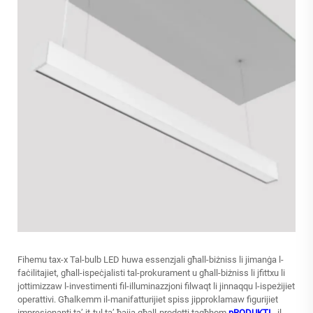
Fihemu tax-x
Tal-bulb LED
huwa essenzjali għall-biżniss li jimanġa l-
faċilitajiet, għall-ispeċjalisti tal-prokurament u għall-biżniss li jfittxu li
jottimizzaw l-investimenti fil-illuminazzjoni filwaqt li jinnaqqu l-ispeżijiet
operattivi. Għalkemm il-manifatturijiet spiss jipproklamaw figurijiet
impresjonanti ta’ it-tul ta’ ħajja għall-prodotti tagħhom
pRODUKTI
, il-