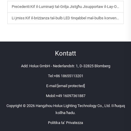
Preċedenti:
Kif il-Luminarji tal-Grilja Jistgħu Jisupportaw il-Lay-Outs Effiċjenti tal-Illuminazzjoni fil-Bini?
Li jmiss:
Kif il-briżżanza tal-bulb LED tinqabbel mal-bulbs konvenzjonali?
Kontatt
Add: Holux GmbH - Nederlandstr. 1, D-32825 Blomberg
Tel:
+86 18655113201
E-mail:
[email protected]
Mobil:
+49 16097361887
Copyright © 2026 Hangzhou Holux Lighting Technology Co., Ltd. Il-ħuquq
kollha ħadu.
Politika ta’ Privatezza