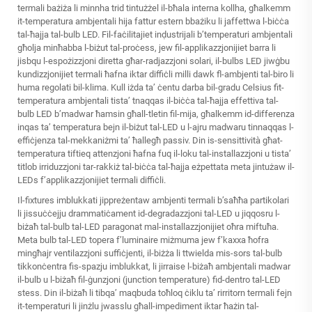
termali bażiża li minnha trid tintużżel il-bħala interna kollha, għalkemm
it-temperatura ambjentali hija fattur estern bbażiku li jaffettwa l-biċċa
tal-ħajja tal-bulb LED. Fil-faċilitajiet inḍustrijali b’temperaturi ambjentali
għolja minħabba l-biżut tal-proċess, jew fil-applikazzjonijiet barra li
jisbqu l-espożizzjoni diretta għar-radjazzjoni solari, il-bulbs LED jiwġbu
kundizzjonijiet termali ħafna iktar diffiċli milli dawk fl-ambjenti tal-biro li
huma regolati bil-klima. Kull iżda ta’ ċentu darba bil-gradu Celsius fit-
temperatura ambjentali tista’ tnaqqas il-biċċa tal-ħajja effettiva tal-
bulb LED b’madwar ħamsin għall-tletin fil-mija, għalkemm id-differenza
inqas ta’ temperatura bejn il-biżut tal-LED u l-ajru madwaru tinnaqqas l-
effiċjenza tal-mekkaniżmi ta’ ħallegħ passiv. Din is-sensittività għat-
temperatura tiftieq attenzjoni ħafna fuq il-loku tal-installazzjoni u tista’
titlob irriduzzjoni tar-rakkiż tal-biċċa tal-ħajja eżpettata meta jintużaw il-
LEDs f’applikazzjonijiet termali diffiċli.
Il-fixtures imblukkati jippreżentaw ambjenti termali b’saħħa partikolari
li jissuċċejju drammatiċament id-degradazzjoni tal-LED u jiqqosru l-
biżaħ tal-bulb tal-LED paragonat mal-installazzjonijiet oħra miftuħa.
Meta bulb tal-LED topera f’luminaire miżmuma jew f’kaxxa ħofra
mingħajr ventilazzjoni suffiċjenti, il-biżża li ttwielda mis-sors tal-bulb
tikkonċentra fis-spazju imblukkat, li jirraise l-biżaħ ambjentali madwar
il-bulb u l-biżaħ fil-ġunzjoni (junction temperature) fid-dentro tal-LED
stess. Din il-biżaħ li tibqa’ maqbuda toħloq ċiklu ta’ rirritorn termali fejn
it-temperaturi li jinżlu jwasslu għall-impediment iktar ħażin tal-