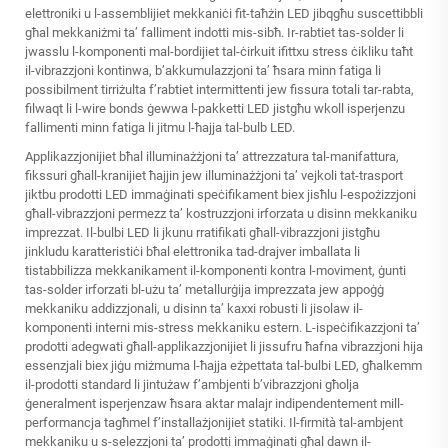
elettroniki u l-assemblijiet mekkaniċi fit-taħżin LED jibqgħu suscettibbli
għal mekkaniżmi ta’ falliment indotti mis-sibħ. Ir-rabtiet tas-solder li
jwasslu l-komponenti mal-bordijiet tal-ċirkuit ifittxu stress ċikliku taħt
il-vibrazzjoni kontinwa, b’akkumulazzjoni ta’ ħsara minn fatiga li
possibilment tirriżulta f’rabtiet intermittenti jew fissura totali tar-rabta,
filwaqt li l-wire bonds ġewwa l-pakketti LED jistgħu wkoll isperjenzu
fallimenti minn fatiga li jitmu l-ħajja tal-bulb LED.
Applikazzjonijiet bħal illuminażżjoni ta’ attrezzatura tal-manifattura,
fikssuri għall-kranijiet ħajjin jew illuminażżjoni ta’ vejkoli tat-trasport
jiktbu prodotti LED immaġinati speċifikament biex jisħlu l-espożizzjoni
għall-vibrazzjoni permezz ta’ kostruzzjoni irforzata u disinn mekkaniku
imprezzat. Il-bulbi LED li jkunu rratifikati għall-vibrazzjoni jistgħu
jinkludu karatteristiċi bħal elettronika tad-drajver imballata li
tistabbilizza mekkanikament il-komponenti kontra l-moviment, ġunti
tas-solder irforzati bl-użu ta’ metallurġija imprezzata jew appoġġ
mekkaniku addizzjonali, u disinn ta’ kaxxi robusti li jisolaw il-
komponenti interni mis-stress mekkaniku estern. L-ispeċifikazzjoni ta’
prodotti adegwati għall-applikazzjonijiet li jissufru ħafna vibrazzjoni hija
essenzjali biex jiġu miżmuma l-ħajja eżpettata tal-bulbi LED, għalkemm
il-prodotti standard li jintużaw f’ambjenti b’vibrazzjoni għolja
ġeneralment isperjenzaw ħsara aktar malajr indipendentement mill-
performancja tagħmel f’installażjonijiet statiki. Il-firmità tal-ambjent
mekkaniku u s-selezzjoni ta’ prodotti immaġinati għal dawn il-