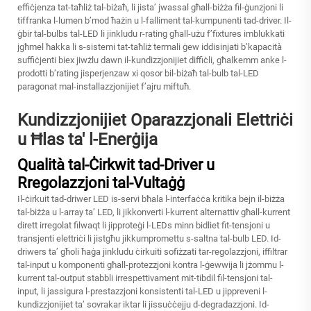
effiċjenza tat-taħliż tal-biżaħ, li jista’ jwassal għall-biżża fil-ġunzjoni li
tiffranka l-lumen b’mod ħażin u l-falliment tal-kumpunenti tad-driver. Il-
ġbir tal-bulbs tal-LED li jinkludu r-rating għall-użu f’fixtures imblukkati
jgħmel ħakka li s-sistemi tat-taħliż termali ġew iddisinjati b’kapacità
suffiċjenti biex jiwżlu dawn il-kundizzjonijiet diffiċli, għalkemm anke l-
prodotti b’rating jisperjenzaw xi qosor bil-biżaħ tal-bulb tal-LED
paragonat mal-installazzjonijiet f’ajru miftuħ.
Kundizzjonijiet Oparazzjonali Elettriċi
u Ħlas ta' l-Enerġija
Qualità tal-Ċirkwit tad-Driver u
Rregolazzjoni tal-Vultaġġ
Il-ċirkuit tad-driwer LED is-servi bħala l-interfaċċa kritika bejn il-biżża
tal-biżża u l-array ta’ LED, li jikkonverti l-kurrent alternattiv għall-kurrent
dirett irregolat filwaqt li jipproteġi l-LEDs minn bidliet fit-tensjoni u
transjenti elettriċi li jistgħu jikkumpromettu s-saltna tal-bulb LED. Id-
driwers ta’ għoli ħaġa jinkludu ċirkuiti sofiżzati tar-regolazzjoni, iffiltrar
tal-input u komponenti għall-protezzjoni kontra l-ġewwija li jżommu l-
kurrent tal-output stabbli irrespettivament mit-tibdil fil-tensjoni tal-
input, li jassigura l-prestazzjoni konsistenti tal-LED u jippreveni l-
kundizzjonijiet ta’ sovrakar iktar li jissuċċejju d-degradazzjoni. Id-