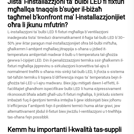
Jista' l-installazzjoni ta' bulbi LED fi fixturi
mgħallqa tnaqqis b'suġer il-biżaħ
tagħmel b'konfront ma' l-installazzjonijiet
oħra li jkunu mfutrin?
L-installazzjoni ta' bulbi LED fi fixturi mgħallqa b’ventilazzjoni
inadegwata tista’ tirreduċi drammatikament il-ħajja tal-bulb LED b’30–
50% jew iktar paragun mal-installazzjonijiet oħra bil-bulbi miftuħa,
għalkemm l-ambjent mgħallaq jitrappija s-sħana u jżdied it-
temperatura ambjentali madwar il-bulb u t-temperatura tal-għożża
ġewwa l-ċipijiet LED. Din il-penaliżzzazzjoni termika ssir għalkemm il-
fixturi mgħallqa jipprevinu s-sirkulazzjoni konvettiva tal-ajru li
normalment tneħħi s-sħana mis-sinkji tal-bulb LED, li jforża s-sistema
tat-taħżin termiku li topera b’differenzja inqas ta’ temperatura bejn il-
għożża tal-LED u l-ajru madwaru. Biex jiġu mitigati dawn l-effetti, il-
faċilitajiet għandhom ispeċifikaw bulbi LED li huma eżpressivament
rikonoxxuti bħala adatti għall-użu fi fixturi mgħallqa, li jinkludu sistemi
imbażati fuq il-ġestjoni termika imtejba li ġew iddisinjati biex joħorru
b’effiċjenza f’ambjenti fejn il-problemi termiċi huma aktar gravi, jew
alternattivament jibdul il-fixturi biex jiwżżlu l-ventilazzjoni u t-tneħħija
tas-sħana fejn possibbli.
Kemm hu importanti l-kwalità tas-suppli