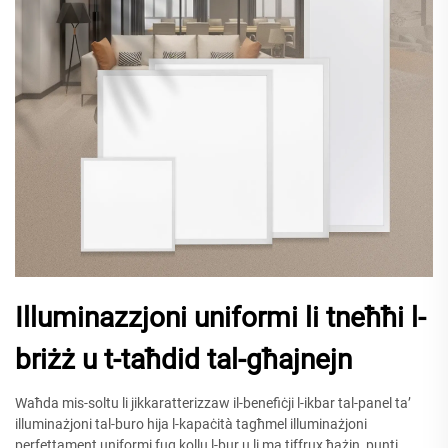
Illuminazzjoni uniformi li tneħħi l-
briżż u t-taħdid tal-għajnejn
Waħda mis-soltu li jikkaratterizzaw il-benefiċji l-ikbar tal-panel ta’
illuminażjoni tal-buro hija l-kapaċità tagħmel illuminażjoni
perfettament uniformi fuq kollu l-bur u li ma tiffrux ħażin, punti