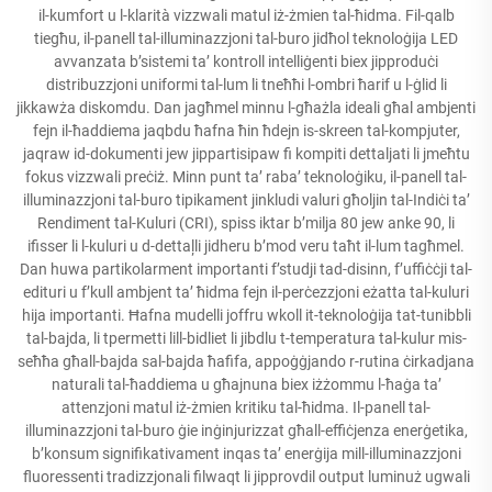
il-kumfort u l-klarità vizzwali matul iż-żmien tal-ħidma. Fil-qalb
tiegħu, il-panell tal-illuminazzjoni tal-buro jidħol teknoloġija LED
avvanzata b’sistemi ta’ kontroll intelliġenti biex jipproduċi
distribuzzjoni uniformi tal-lum li tneħħi l-ombri ħarif u l-ġlid li
jikkawża diskomdu. Dan jagħmel minnu l-għażla ideali għal ambjenti
fejn il-ħaddiema jaqbdu ħafna ħin ħdejn is-skreen tal-kompjuter,
jaqraw id-dokumenti jew jippartisipaw fi kompiti dettaljati li jmeħtu
fokus vizzwali preċiż. Minn punt ta’ raba’ teknoloġiku, il-panell tal-
illuminazzjoni tal-buro tipikament jinkludi valuri għoljin tal-Indiċi ta’
Rendiment tal-Kuluri (CRI), spiss iktar b’milja 80 jew anke 90, li
ifisser li l-kuluri u d-dettaļli jidheru b’mod veru taħt il-lum tagħmel.
Dan huwa partikolarment importanti f’studji tad-disinn, f’uffiċċji tal-
edituri u f’kull ambjent ta’ ħidma fejn il-perċezzjoni eżatta tal-kuluri
hija importanti. Ħafna mudelli joffru wkoll it-teknoloġija tat-tunibbli
tal-bajda, li tpermetti lill-bidliet li jibdlu t-temperatura tal-kulur mis-
seħħa għall-bajda sal-bajda ħafifa, appoġġjando r-rutina ċirkadjana
naturali tal-ħaddiema u għajnuna biex iżżommu l-ħaġa ta’
attenzjoni matul iż-żmien kritiku tal-ħidma. Il-panell tal-
illuminazzjoni tal-buro ġie inġinjurizzat għall-effiċjenza enerġetika,
b’konsum signifikativament inqas ta’ enerġija mill-illuminazzjoni
fluoressenti tradizzjonali filwaqt li jipprovdil output luminuż ugwali