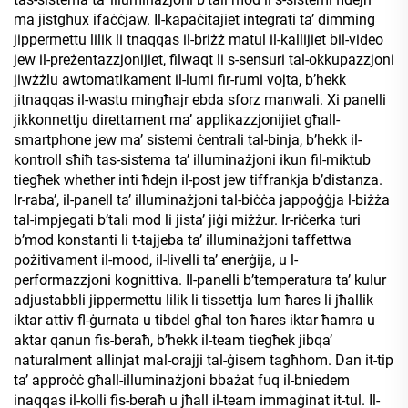
ma jistgħux ifaċċjaw. Il-kapaċitajiet integrati ta’ dimming
jippermettu lilik li tnaqqas il-briżż matul il-kallijiet bil-video
jew il-preżentazzjonijiet, filwaqt li s-sensuri tal-okkupazzjoni
jiwżżlu awtomatikament il-lumi fir-rumi vojta, b’hekk
jitnaqqas il-wastu mingħajr ebda sforz manwali. Xi panelli
jikkonnettju direttament ma’ applikazzjonijiet għall-
smartphone jew ma’ sistemi ċentrali tal-binja, b’hekk il-
kontroll sħiħ tas-sistema ta’ illuminażjoni ikun fil-miktub
tiegħek whether inti ħdejn il-post jew tiffrankja b’distanza.
Ir-raba’, il-panell ta’ illuminażjoni tal-biċċa jappoġġja l-biżża
tal-impjegati b’tali mod li jista’ jiġi miżżur. Ir-riċerka turi
b’mod konstanti li t-tajjeba ta’ illuminażjoni taffettwa
pożitivament il-mood, il-livelli ta’ enerġija, u l-
performazzjoni kognittiva. Il-panelli b’temperatura ta’ kulur
adjustabbli jippermettu lilik li tissettja lum ħares li jħallik
iktar attiv fl-ġurnata u tibdel għal ton ħares iktar ħamra u
aktar qanun fis-beraħ, b’hekk il-team tiegħek jibqa’
naturalment allinjat mal-orajji tal-ġisem tagħhom. Dan it-tip
ta’ approċċ għall-illuminażjoni bbażat fuq il-bniedem
inaqqas il-kolli fis-beraħ u jħall il-team immaġinat it-tul. Il-