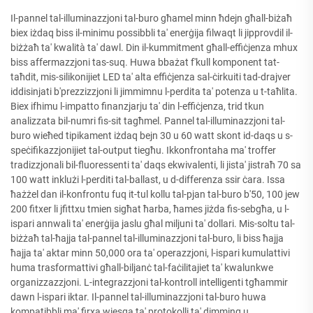
Il-pannel tal-illuminazzjoni tal-buro għamel minn ħdejn għall-biżaħ
biex iżdaq biss il-minimu possibbli ta' enerġija filwaqt li jipprovdil il-
biżżaħ ta' kwalità ta' dawl. Din il-kummitment għall-effiċjenza mhux
biss affermazzjoni tas-suq. Huwa bbażat f'kull komponent tat-
taħdit, mis-silikonijiet LED ta' alta effiċjenza sal-ċirkuiti tad-drajver
iddisinjati b'prezzizzjoni li jimmimnu l-perdita ta' potenza u t-taħlita.
Biex ifhimu l-impatto finanzjarju ta' din l-effiċjenza, trid tkun
analizzata bil-numri fis-sit tagħmel. Pannel tal-illuminazzjoni tal-
buro wieħed tipikament iżdaq bejn 30 u 60 watt skont id-daqs u s-
speċifikazzjonijiet tal-output tiegħu. Ikkonfrontaha ma' troffer
tradizzjonali bil-fluoressenti ta' daqs ekwivalenti, li jista' jistraħ 70 sa
100 watt inklużi l-perditi tal-ballast, u d-differenza ssir ċara. Issa
ħażżel dan il-konfrontu fuq it-tul kollu tal-pjan tal-buro b'50, 100 jew
200 fitxer li jfittxu tmien sigħat ħarba, ħames jiżda fis-sebgħa, u l-
ispari annwali ta' enerġija jaslu għal miljuni ta' dollari. Mis-soltu tal-
biżżaħ tal-ħajja tal-pannel tal-illuminazzjoni tal-buro, li biss ħajja
ħajja ta' aktar minn 50,000 ora ta' operazzjoni, l-ispari kumulattivi
huma trasformattivi għall-biljanċ tal-faċilitajiet ta' kwalunkwe
organizzazzjoni. L-integrazzjoni tal-kontroll intelligenti tgħammir
dawn l-ispari iktar. Il-pannel tal-illuminazzjoni tal-buro huwa
kompatibbli ma' firxa wiesga ta' protokolli ta' dimming u