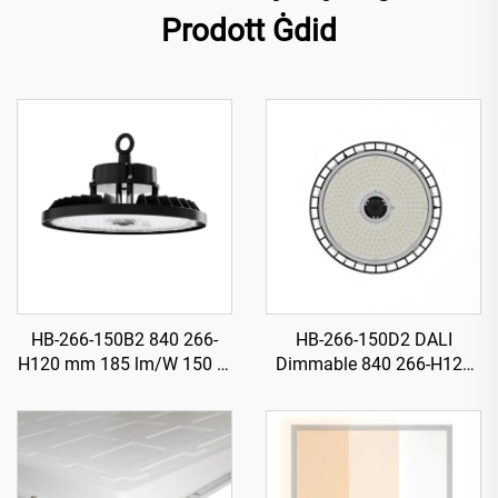
Prodott Ġdid
HB-266-150B2 840 266-
HB-266-150D2 DALI
H120 mm 185 lm/W 150 W
Dimmable 840 266-H120
27750 lm Illuminatur LED
mm 185 lm/W 150 W
Għoli Ħajji (UFO) għall-
27750 lm Illuminatur LED
Bajjiet
Għoli Ħajji (UFO) għall-
Bajjiet