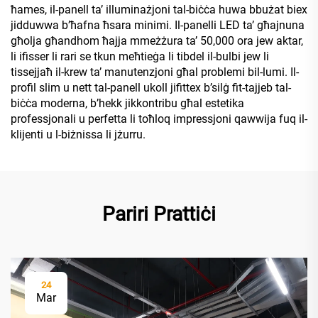
ħames, il-panell ta’ illuminażjoni tal-biċċa huwa bbużat biex
jidduwwa b’ħafna ħsara minimi. Il-panelli LED ta’ għajnuna
għolja għandhom ħajja mmeżżura ta’ 50,000 ora jew aktar,
li ifisser li rari se tkun meħtieġa li tibdel il-bulbi jew li
tissejjaħ il-krew ta’ manutenzjoni għal problemi bil-lumi. Il-
profil slim u nett tal-panell ukoll jifittex b’silġ fit-tajjeb tal-
biċċa moderna, b’hekk jikkontribu għal estetika
professjonali u perfetta li toħloq impressjoni qawwija fuq il-
klijenti u l-biżnissa li jżurru.
Pariri Prattiċi
24
Mar