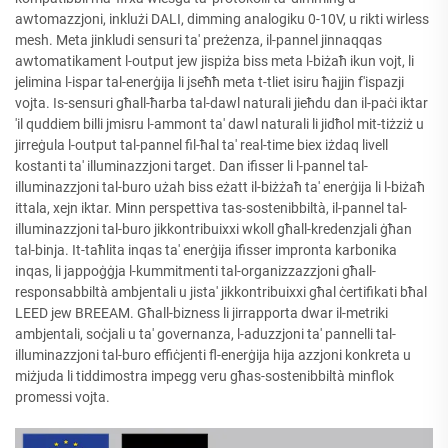
awtomazzjoni, inklużi DALI, dimming analogiku 0-10V, u rikti wirless
mesh. Meta jinkludi sensuri ta' preżenza, il-pannel jinnaqqas
awtomatikament l-output jew jispiża biss meta l-biżaħ ikun vojt, li
jelimina l-ispar tal-enerġija li jseħħ meta t-tliet isiru ħajjin f'ispazji
vojta. Is-sensuri għall-ħarba tal-dawl naturali jieħdu dan il-paċi iktar
'il quddiem billi jmisru l-ammont ta' dawl naturali li jidħol mit-tiżziż u
jirreġula l-output tal-pannel fil-ħal ta' real-time biex iżdaq livell
kostanti ta' illuminazzjoni target. Dan ifisser li l-pannel tal-
illuminazzjoni tal-buro użah biss eżatt il-biżżaħ ta' enerġija li l-biżaħ
ittala, xejn iktar. Minn perspettiva tas-sostenibbiltà, il-pannel tal-
illuminazzjoni tal-buro jikkontribuixxi wkoll għall-kredenzjali ġħan
tal-binja. It-taħlita inqas ta' enerġija ifisser impronta karbonika
inqas, li jappoġġja l-kummitmenti tal-organizzazzjoni għall-
responsabbiltà ambjentali u jista' jikkontribuixxi għal ċertifikati bħal
LEED jew BREEAM. Għall-bizness li jirrapporta dwar il-metriki
ambjentali, soċjali u ta' governanza, l-aduzzjoni ta' pannelli tal-
illuminazzjoni tal-buro effiċjenti fl-enerġija hija azzjoni konkreta u
miżjuda li tiddimostra impegg veru għas-sostenibbiltà minflok
promessi vojta.