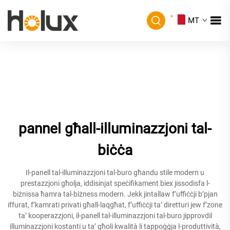
MT
pannel għall-illuminazzjoni tal-
biċċa
Il-panell tal-illuminazzjoni tal-buro għandu stile modern u
prestazzjoni għolja, iddisinjat speċifikament biex jissodisfa l-
biżnissa ħamra tal-biżness modern. Jekk jintallaw f’uffiċċji b’pjan
iffurat, f’kamrati privati għall-laqgħat, f’uffiċċji ta’ diretturi jew f’zone
ta’ kooperazzjoni, il-panell tal-illuminazzjoni tal-buro jipprovdil
illuminazzjoni kostanti u ta’ għoli kwalità li tappoġġja l-produttività,