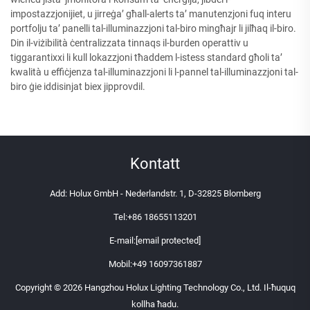
impostazzjonijiet, u jirreġa’ għall-alerts ta’ manutenzjoni fuq interu
portfolju ta’ panelli tal-illuminazzjoni tal-biro mingħajr li jilħaq il-biro.
Din il-viżibilità ċentralizzata tinnaqs il-burden operattiv u
tiggarantixxi li kull lokazzjoni tħaddem l-istess standard għoli ta’
kwalità u effiċjenza tal-illuminazzjoni li l-pannel tal-illuminazzjoni tal-
biro ġie iddisinjat biex jipprovdil.
Kontatt
Add: Holux GmbH - Nederlandstr. 1, D-32825 Blomberg
Tel:
+86 18655113201
E-mail:
[email protected]
Mobil:
+49 16097361887
Copyright © 2026 Hangzhou Holux Lighting Technology Co., Ltd. Il-ħuquq
kollha ħadu.