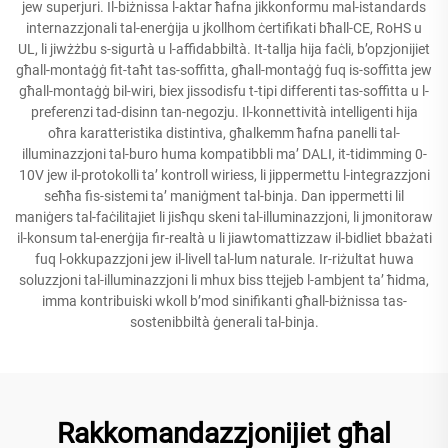
jew superjuri. Il-biżnissa l-aktar ħafna jikkonformu mal-istandards
internazzjonali tal-enerġija u jkollhom ċertifikati bħall-CE, RoHS u
UL, li jiwżżbu s-sigurtà u l-affidabbiltà. It-tallja hija faċli, b’opzjonijiet
għall-montaġġ fit-taħt tas-soffitta, għall-montaġġ fuq is-soffitta jew
għall-montaġġ bil-wiri, biex jissodisfu t-tipi differenti tas-soffitta u l-
preferenzi tad-disinn tan-negozju. Il-konnettività intelligenti hija
oħra karatteristika distintiva, għalkemm ħafna panelli tal-
illuminazzjoni tal-buro huma kompatibbli ma’ DALI, it-tidimming 0-
10V jew il-protokolli ta’ kontroll wiriess, li jippermettu l-integrazzjoni
seħħa fis-sistemi ta’ maniġment tal-binja. Dan ippermetti lil
maniġers tal-faċilitajiet li jisħqu skeni tal-illuminazzjoni, li jmonitoraw
il-konsum tal-enerġija fir-realtà u li jiawtomattizzaw il-bidliet bbażati
fuq l-okkupazzjoni jew il-livell tal-lum naturale. Ir-riżultat huwa
soluzzjoni tal-illuminazzjoni li mhux biss ttejjeb l-ambjent ta’ ħidma,
imma kontribuiski wkoll b’mod sinifikanti għall-biżnissa tas-
sostenibbiltà ġenerali tal-binja.
Rakkomandazzjonijiet għal