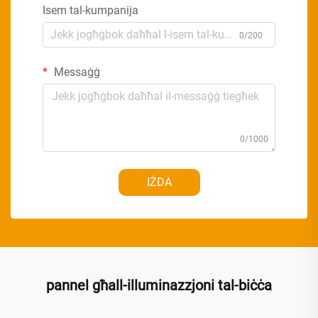
Isem tal-kumpanija
0/200
Messaġġ
0/1000
IŻDA
pannel għall-illuminazzjoni tal-biċċa