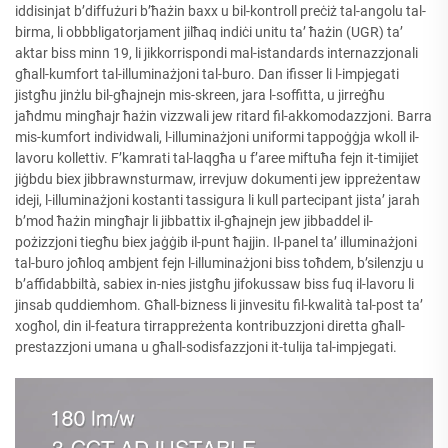
iddisinjat b’diffużuri b’ħażin baxx u bil-kontroll preċiż tal-angolu tal-
birma, li obbbligatorjament jilħaq indiċi unitu ta’ ħażin (UGR) ta’
aktar biss minn 19, li jikkorrispondi mal-istandards internazzjonali
għall-kumfort tal-illuminażjoni tal-buro. Dan ifisser li l-impjegati
jistgħu jinżlu bil-għajnejn mis-skreen, jara l-soffitta, u jirreġħu
jaħdmu mingħajr ħażin vizzwali jew ritard fil-akkomodazzjoni. Barra
mis-kumfort individwali, l-illuminażjoni uniformi tappoġġja wkoll il-
lavoru kollettiv. F’kamrati tal-laqgħa u f’aree miftuħa fejn it-timijiet
jiġbdu biex jibbrawnsturmaw, irrevjuw dokumenti jew ippreżentaw
ideji, l-illuminażjoni kostanti tassigura li kull partecipant jista’ jarah
b’mod ħażin mingħajr li jibbattix il-għajnejn jew jibbaddel il-
pożizzjoni tiegħu biex jaġġib il-punt ħajjin. Il-panel ta’ illuminażjoni
tal-buro joħloq ambjent fejn l-illuminażjoni biss toħdem, b’silenzju u
b’affidabbiltà, sabiex in-nies jistgħu jifokussaw biss fuq il-lavoru li
jinsab quddiemhom. Għall-bizness li jinvesitu fil-kwalità tal-post ta’
xogħol, din il-featura tirrappreżenta kontribuzzjoni diretta għall-
prestazzjoni umana u għall-sodisfazzjoni it-tulija tal-impjegati.