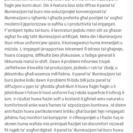
ħajjin jew korni skuri. Din il-featura biss iżda tiffrax il-panel ta’
illuminażjoni tal-buro mis-soluzzjonijiet konvenzjonali ta’
illuminażjoni u tgħamlu l-għażla preferita għal postijiet ta’ xogħol
moderni li jippriorizzaw is-saħħa u l-produttività tal-impjegati.
F’ambjent tipiku tal-buro, il-lavoraturi jaqbdu minn sitt sa għaxar
sigħat fis-silġ taħt illuminażjoni artifiċjali. Meta din l-illuminażjoni
tkun mhux uniformi jew qasira, il-konsegwenzi huma immedjati u
miżżda. L-impjegati jirrapportaw inkrement fl-istress tal-għajnejn,
ħsara ċċaqqma, diffikultà biex jifokussaw, u fadiga ġenerali li
tikkumula matul is-shift. Dawn il-problemi mhumiex trivjali.
Jaffettwaw il-kwalità tal-produzzjoni, jizdiedu r-rati ta’ żbalji, u
jikkontribu għall-assenza mill-ħidma. Il-panel ta’ illuminażjoni tal-
buro jisolve kollu dawn il-problemi fil-bidu billi juża panel ta’
diffużjoni u pjan ta’ għodda għall-illum li huwa ħajjin ħajjin u li
jidistribuwi l-fotoni b’mod uniformi fuq l-ebda superficie li toħroġ il-
lum. Ir-riżultat huwa ħażin soft u kostanti li jgħmel sens naturali u
komfortevoli anke wara ħames ta’ eżpożizzjoni kontinwa. Id-disinn
anti-ħażin huwa partikolarment kritiku għal burijiet fejn l-impjegati
jaħdmu fuq monitori tal-kompjuter. Ir-riflessjonijiet u l-ħażin fuq is-
skreen huma waħda mis-prinċipali ħażijiet tal-discomfort vizzwali
fit-tajjeb ta’ xogħol diġitali. Il-panel ta’ illuminażjoni tal-buro huwa