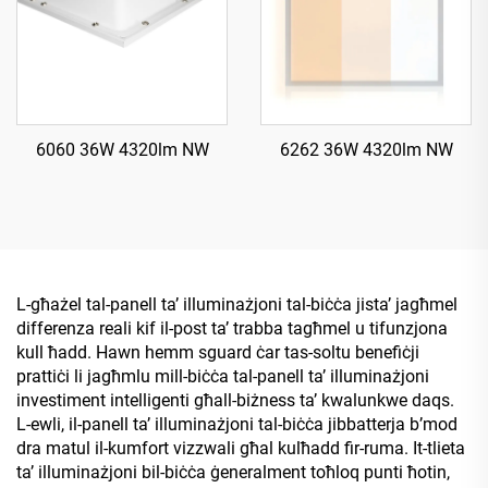
6060 36W 4320lm NW
6262 36W 4320lm NW
L-għażel tal-panell ta’ illuminażjoni tal-biċċa jista’ jagħmel
differenza reali kif il-post ta’ trabba tagħmel u tifunzjona
kull ħadd. Hawn hemm sguard ċar tas-soltu benefiċji
prattiċi li jagħmlu mill-biċċa tal-panell ta’ illuminażjoni
investiment intelligenti għall-biżness ta’ kwalunkwe daqs.
L-ewli, il-panell ta’ illuminażjoni tal-biċċa jibbatterja b’mod
dra matul il-kumfort vizzwali għal kulħadd fir-ruma. It-tlieta
ta’ illuminażjoni bil-biċċa ġeneralment toħloq punti ħotin,