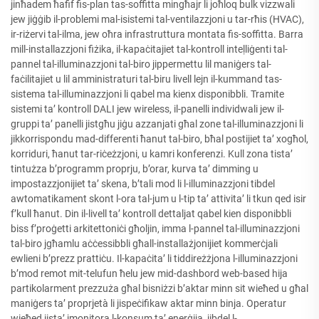
jinħadem ħafif fis-plan tas-soffitta mingħajr li joħloq bulk vizzwali
jew jiġġib il-problemi mal-isistemi tal-ventilazzjoni u tar-rħis (HVAC),
ir-riżervi tal-ilma, jew oħra infrastruttura montata fis-soffitta. Barra
mill-installazzjoni fiżika, il-kapaċitajiet tal-kontroll inteḷliġenti tal-
pannel tal-illuminazzjoni tal-biro jippermettu lil maniġers tal-
faċilitajiet u lil amministraturi tal-biru livell lejn il-kummand tas-
sistema tal-illuminazzjoni li qabel ma kienx disponibbli. Tramite
sistemi ta’ kontroll DALI jew wireless, il-panelli individwali jew il-
gruppi ta’ panelli jistgħu jiġu azzanjati għal zone tal-illuminazzjoni li
jikkorrispondu mad-differenti ħanut tal-biro, bħal postijiet ta’ xogħol,
korriduri, ħanut tar-riċeżzjoni, u kamri konferenzi. Kull zona tista’
tintużza b’programm proprju, b’orar, kurva ta’ dimming u
impostazzjonijiet ta’ skena, b’tali mod li l-illuminazzjoni tibdel
awtomatikament skont l-ora tal-jum u l-tip ta’ attivita’ li tkun qed isir
f’kull ħanut. Din il-livell ta’ kontroll dettaljat qabel kien disponibbli
biss f’proġetti arkitettoniċi għoljin, imma l-pannel tal-illuminazzjoni
tal-biro jgħamlu aċċessibbli għall-installażjonijiet kommerċjali
ewlieni b’prezz prattiċu. Il-kapaċita’ li tiddireżżjona l-illuminazzjoni
b’mod remot mit-telufun ħelu jew mid-dashbord web-based hija
partikolarment prezzuża għal bisniżzi b’aktar minn sit wieħed u għal
maniġers ta’ proprjetà li jispeċifikaw aktar minn binja. Operatur
wieħed jista’ jmonitora l-konsum ta’ enerġija, jibdel l-