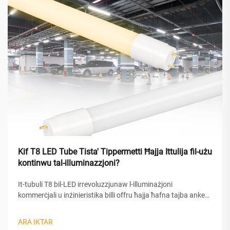
Kif T8 LED Tube Tista' Tippermetti Ħajja Ittulija fil-użu
kontinwu tal-illuminazzjoni?
It-tubuli T8 bil-LED irrevoluzzjunaw l-illuminażjoni
kommerċjali u inżinieristika billi offru ħajja ħafna tajba anke
taħt kondizzjonijiet ta’ operazzjoni kontinwa imħeġġa.
Kontrarju għall-tubuli fluorescenti tradizzjonali li jiddegradaw
ARA IKTAR
malajr meta jibqgħu mgħallqa għal perjodi estiżi, il-...