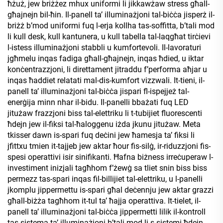
ħżuż, jew briżżez mhux uniformi li jikkawżaw stress għall-
għajnejn bil-ħin. Il-panell ta’ illuminażjoni tal-biċċa jisperż il-
briżż b’mod uniformi fuq l-erja kollha tas-soffitta, b’tali mod
li kull desk, kull kantunera, u kull tabella tal-laqgħat tirċievi
l-istess illuminażjoni stabbli u kumfortevoli. Il-lavoraturi
jgħmelu inqas fadiga għall-għajnejn, inqas ħdied, u iktar
konċentrazzjoni, li direttament jitraddu f’performa aħjar u
inqas ħaddiet relatati mal-dis-kumfort vizzwali. It-tieni, il-
panell ta’ illuminażjoni tal-biċċa jispari fl-ispejjeż tal-
enerġija minn nhar il-bidu. Il-panelli bbażati fuq LED
jitużaw frazzjoni biss tal-elettriku li t-tubijiet fluorescenti
ħdejn jew il-fiksi tal-ħaloggenu iżda jkunu jitużaw. Meta
tkisser dawn is-spari fuq deċini jew ħamesja ta’ fiksi li
jfittxu tmien it-tajjeb jew aktar ħour fis-silġ, ir-riduzzjoni fis-
spesi operattivi isir sinifikanti. Ħafna biżness irreċuperaw l-
investiment inizjali tagħhom f’żewġ sa tliet snin biss biss
permezz tas-spari inqas fil-billijiet tal-elettriku, u l-panelli
jkomplu jippermettu is-spari għal deċennju jew aktar grazzi
għall-biżża tagħhom it-tul ta’ ħajja operattiva. It-tielet, il-
panell ta’ illuminażjoni tal-biċċa jippermetti lilik il-kontroll
tas-sistema ta’ illuminażjoni b’tali mod li s-sistemi ħdejn