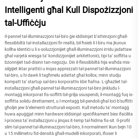
Intelligenti għal Kull Dispożizzjoni
tal-Uffiċċju
Il-pannel tal-illuminazzjoni tal-biro ġie iddisinjat b’attenzjoni għall-
flessibbiltà tal-installazzjoni fir-realtà, bil-ħsieb li l-biru ma jkunux
kollha identiċi u li s-soluzzjonijiet għall-illuminazzjoni irridu jadattaw
għal varjetà wiesga ta’ kondizzjonijiet arkitettoniċi, tipi ta’ soffitta u
bżonnijiet tad-disinn tan-negozju. Din il-flessibbiltà hija waħda mis-
silġijiet iktar prattiċi u inqas apprezzati tal-pannel tal-illuminazzjoni
tal-biro, u hi dawk li tagħmelu adattat għal kollox, minn studju
kompatt ta’ startup sal-biro korporattiv kbir ħafna. L-għażliet tal-
installazzjoni għall-pannel tal-illuminazzjoni tal-biro jinkludu l-
montaġġ inkorporat fis-soffitti bil-grilja ssuspendi, il-montaġġ fuq is-
soffitta solidu direttament, u l-montaġġ bil-pendoli għal loċi b’suffitti
għoljin jew b’elementi strutturali esposti. Kull metodu ta’ montaġġ
huwa apuġġjat minn hardware iddisinjat speċifikament biex ifaċilita
l-proċess ta’ installazzjoni u jinqas it-temp tal-ħidma fis-sit. Il-profil
slim tal-pannel tal-illuminazzjoni tal-biro, li normalment ikun bejn 10
u 15 millimetru fid-densità għall-mudelli inkorporati, ifisser li