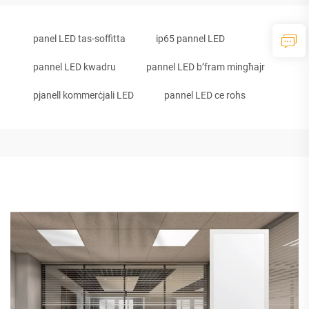
panel LED tas-soffitta
ip65 pannel LED
pannel LED kwadru
pannel LED b’fram mingħajr
pjanell kommerċjali LED
pannel LED ce rohs