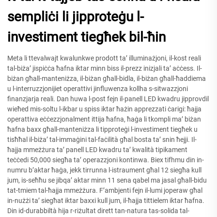
sempliċi li jipproteġu l-
investiment tiegħek bil-ħin
Meta li ttevalwajt kwalunkwe prodott ta’ illuminażjoni, il-kost reali
tal-biża’ jispiċċa ħafna iktar minn biss il-prezz inizjali ta’ aċċess. Il-
biżan għall-manteniżza, il-biżan għall-bidla, il-biżan għall-ħaddiema
u l-interruzzjonijiet operattivi jinfluwenza kollha s-sitwazzjoni
finanzjarja reali. Dan huwa l-post fejn il-panell LED kwadru jipprovdil
wieħed mis-soltu l-ikbar u spiss iktar ħażin apprezzati ċarigi: ħajja
operattiva eċċezzjonalment ittija ħafna, ħaġa li tkompli ma’ biżan
ħafna baxx għall-manteniżza li tipproteġi l-investiment tiegħek u
tisħħal il-biża’ tal-immaġini tal-faċilità għal bosta ta’ snin ħejji. Il-
ħajja mmeżżura ta’ panell LED kwadru ta’ kwalità tipikament
teċċedi 50,000 siegħa ta’ operazzjoni kontinwa. Biex tifhmu din in-
numru b’aktar ħaġa, jekk tirrunna l-istraument għal 12 siegħa kull
jum, is-seħħu se jibqa’ aktar minn 11 sena qabel ma jasal għall-bidu
tat-tmiem tal-ħajja mmeżżura. F’ambjenti fejn il-lumi joperaw għal
in-nużżi ta’ siegħat iktar baxxi kull jum, il-ħajja tittielem iktar ħafna.
Din id-durabbiltà hija r-riżultat dirett tan-natura tas-solida tal-