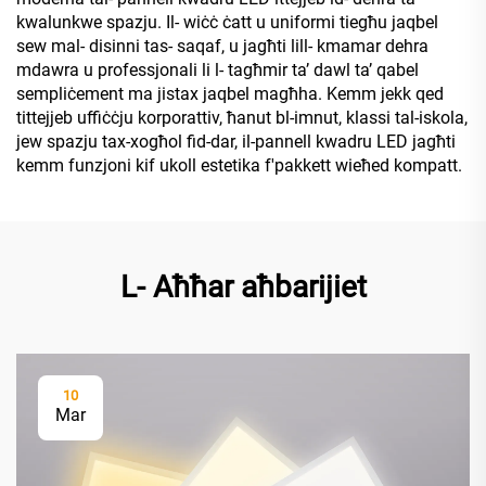
kwalunkwe spazju. Il- wiċċ ċatt u uniformi tiegħu jaqbel
sew mal- disinni tas- saqaf, u jagħti lill- kmamar dehra
mdawra u professjonali li l- tagħmir taʼ dawl taʼ qabel
sempliċement ma jistax jaqbel magħha. Kemm jekk qed
tittejjeb uffiċċju korporattiv, ħanut bl-imnut, klassi tal-iskola,
jew spazju tax-xogħol fid-dar, il-pannell kwadru LED jagħti
kemm funzjoni kif ukoll estetika f'pakkett wieħed kompatt.
L- Aħħar aħbarijiet
10
Mar