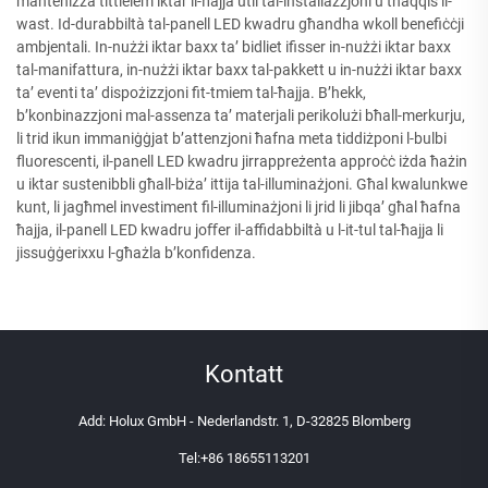
manteniżza tittielem iktar il-ħajja utli tal-installazzjoni u tnaqqis il-
wast. Id-durabbiltà tal-panell LED kwadru għandha wkoll benefiċċji
ambjentali. In-nużżi iktar baxx ta’ bidliet ifisser in-nużżi iktar baxx
tal-manifattura, in-nużżi iktar baxx tal-pakkett u in-nużżi iktar baxx
ta’ eventi ta’ dispożizzjoni fit-tmiem tal-ħajja. B’hekk,
b’konbinazzjoni mal-assenza ta’ materjali perikolużi bħall-merkurju,
li trid ikun immaniġġjat b’attenzjoni ħafna meta tiddiżponi l-bulbi
fluorescenti, il-panell LED kwadru jirrappreżenta approċċ iżda ħażin
u iktar sustenibbli għall-biża’ ittija tal-illuminażjoni. Għal kwalunkwe
kunt, li jagħmel investiment fil-illuminażjoni li jrid li jibqa’ għal ħafna
ħajja, il-panell LED kwadru joﬀer il-affidabbiltà u l-it-tul tal-ħajja li
jissuġġerixxu l-għażla b’konfidenza.
Kontatt
Add: Holux GmbH - Nederlandstr. 1, D-32825 Blomberg
Tel:
+86 18655113201