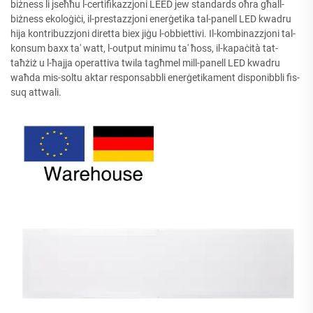
biżness li jseħħu l-certifikazzjoni LEED jew standards oħra għall-
biżness ekoloġiċi, il-prestazzjoni enerġetika tal-panell LED kwadru
hija kontribuzzjoni diretta biex jiġu l-obbiettivi. Il-kombinazzjoni tal-
konsum baxx ta' watt, l-output minimu ta' ħoss, il-kapaċità tat-
taħżiż u l-ħajja operattiva twila tagħmel mill-panell LED kwadru
waħda mis-soltu aktar responsabbli enerġetikament disponibbli fis-
suq attwali.