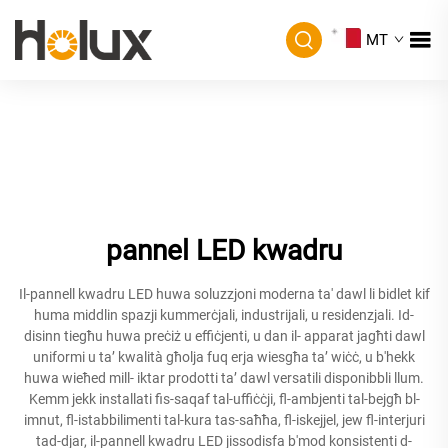
MT
pannel LED kwadru
Il-pannell kwadru LED huwa soluzzjoni moderna ta' dawl li bidlet kif
huma middlin spazji kummerċjali, industrijali, u residenzjali. Id-
disinn tiegħu huwa preċiż u effiċjenti, u dan il- apparat jagħti dawl
uniformi u taʼ kwalità għolja fuq erja wiesgħa taʼ wiċċ, u b'hekk
huwa wieħed mill- iktar prodotti taʼ dawl versatili disponibbli llum.
Kemm jekk installati fis-saqaf tal-uffiċċji, fl-ambjenti tal-bejgħ bl-
imnut, fl-istabbilimenti tal-kura tas-saħħa, fl-iskejjel, jew fl-interjuri
tad-djar, il-pannell kwadru LED jissodisfa b'mod konsistenti d-