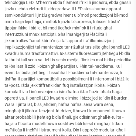
teknoloġija LED. M’hemm ebda filamenti frikli li jinqasru, ebda gass li
jinżlu u ebda eletrudi li jiddegradaw. Il-LED stess huma apparati
semikondukturi li jinżlu gradwalment u b’mod preddiżzjoni bil-mod
minn ħajja lejn ħajja, minflok li jinżlu b’surpresa, li ifisser li tista’
tippjanifikka l-bidliet bil-mod tiegħek minflok li tirttaja għal
interruzziuni mhux anticipti. Għal maniġerji tal-faċilità li
jikkontrollaw ħanut kbir b’mija ta’ apparati ta’ illuminażjoni, l-
implikazzjonijiet tal-manteniżza tar-riżultat tas-silta għal panell LED
kwadru huma trasformattivi. Is-sistemi fluorescenti jteħtieġu l-bidla
tal-bulbi kull sena sa tlett is-senin medja, flimkien mal-bidla periodika
tal-ballasti li żżid il-biżan għall-partijiet u l-ħin tal-ħaddiema. Kull
event ta’ bidla jteħtieġ li tissuħħal il-ħaddiema tal-manteniżza, li
tisħħal il-partijiet kompatibbli u possibbilment li tinterrompi l-biżżilla
tal-post. Iżda jekk tiffranki dan fuq installazzjoni kbira, il-biżan
kumulattiv u l-inċonvenjenza isiru ħafna iktar ħażin bħala ħaġa
operattiva. Il-panell LED kwadru elimina l-biżżejjed ta’ din il-burden.
Wara li jintallat, biss jaħdem, ħafna ħafna, sena wara sena,
mingħajr li jitlob attenzjoni. Id-driver, li huwa l-kumpunent li huwa
aktar probabbli li jteħtieġ bidla finali, ġie ddisinnat għall-it-tul tal-
ħajja u f’bosta mudelli huwa sostituwibbli fis-sit mingħajr li tkun
meħtieġa li tneħħi l-istraument kollu. Din l-approċċ modulari għall-