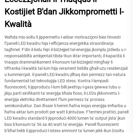
Kostijiet B'dan Jikkomprometti l-
Kwalità
Waħda mis-soltu li jippermettu l-akbar motivazzjoni biex tinvesti
f'panell LED kwadru hija l-effiċjenza enerġetika straordinarja
tagħmel. F'din il-bidu fejn il-biżżejjed tal-enerġija jkomplu jżdiedu u r-
responsabbiltà ambjentali tibda tkun iktar importanti, il-kapaċità li
tnaqqis drammatikament il-konsum tal-biżżejjed mingħajr li
tiffranka l-kwalità tal-lum hija verament biddla għall-użu residenzjali
u kummerċjali. Il-panell LED kwadru jilħaq dan permezz tan-natura
fundamentali tat-teknoloġija LED stess. Kontra l-lampadi
fluorescenti, li jipproduċu l-lum billi jwettqu l-gass ġewwa tubu u
jilqu parti sinifikanti ta' enerġija bħala ħoss, il-LEDs jikkonvertu l-
enerġija elettrika direttament f'lum permezz ta' proċess
semikonduktur. Dan ifisser li hemm ħafna inqas enerġija imħarba u
ħafna aktar lum prodott per watt li jintużaw. F'termini prattiċi, panell
LED kwadru standard li jipproduċi 4000 lumen ta' output jista' jkun
biss b'konsum ta' 36 sa 40 watt ta' enerġija. Panell fluorescenti
b’bħal hekk li jipproduċi l-istess ammont ta' lumen jekk ikun b'soltu