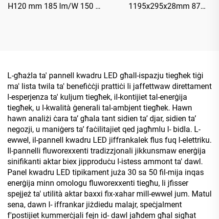
H120 mm 185 lm/W 150 W
1195x295x28mm 87
27750 lm Illuminatur LED
LM/W 42W 3650LM LED Il-
Għoli Ħajji (UFO) għall-
Panell bil-Lum Ħelu
Bajjiet
L-għażla ta' pannell kwadru LED għall-ispazju tiegħek tiġi
ma' lista twila ta' benefiċċji prattiċi li jaffettwaw direttament
l-esperjenza ta' kuljum tiegħek, il-kontijiet tal-enerġija
tiegħek, u l-kwalità ġenerali tal-ambjent tiegħek. Hawn
hawn analiżi ċara taʼ għala tant sidien taʼ djar, sidien taʼ
negozji, u maniġers taʼ faċilitajiet qed jagħmlu l- bidla. L-
ewwel, il-pannell kwadru LED jiffrankalek flus fuq l-elettriku.
Il-pannelli fluworexxenti tradizzjonali jikkunsmaw enerġija
sinifikanti aktar biex jipproduċu l-istess ammont ta' dawl.
Panel kwadru LED tipikament juża 30 sa 50 fil-mija inqas
enerġija minn omologu fluworexxenti tiegħu, li jfisser
spejjeż ta' utilità aktar baxxi fix-xahar mill-ewwel jum. Matul
sena, dawn l- iffrankar jiżdiedu malajr, speċjalment
f'postijiet kummerċjali fejn id- dawl jaħdem għal sigħat