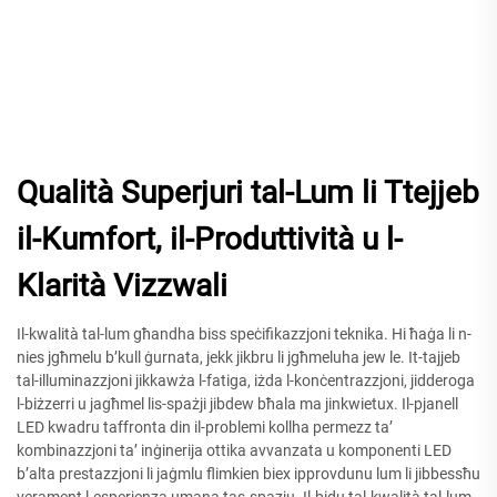
Qualità Superjuri tal-Lum li Ttejjeb
il-Kumfort, il-Produttività u l-
Klarità Vizzwali
Il-kwalità tal-lum għandha biss speċifikazzjoni teknika. Hi ħaġa li n-
nies jgħmelu b’kull ġurnata, jekk jikbru li jgħmeluha jew le. It-tajjeb
tal-illuminazzjoni jikkawża l-fatiga, iżda l-konċentrazzjoni, jidderoga
l-biżzerri u jagħmel lis-spażji jibdew bħala ma jinkwietux. Il-pjanell
LED kwadru taffronta din il-problemi kollha permezz ta’
kombinazzjoni ta’ inġinerija ottika avvanzata u komponenti LED
b’alta prestazzjoni li jaġmlu flimkien biex ipprovdunu lum li jibbessħu
verament l-esperjenza umana tas-spazju. Il-bidu tal-kwalità tal-lum