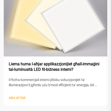
Liema huma l-aħjar applikazzjonijiet għall-immaġini
tal-luminusità LED fil-biżness interni?
Il-ħofra kommerċjali interni jitlobu sołuzzjonijiet ta'
illuminażjoni li jgħmlu użu b'mod effiċjenti ta' enerġija, bil-
illuminażjoni uniformi u bil-bellezza estetika. It-teknoloġija tal-
lampadi tal-pannel LED ġiet iddeżvelata bħala l-għażla
ARA IKTAR
preferita għall-ambjenti kommerċjali moderni, biżda offri
prestazzjoni superjuri...