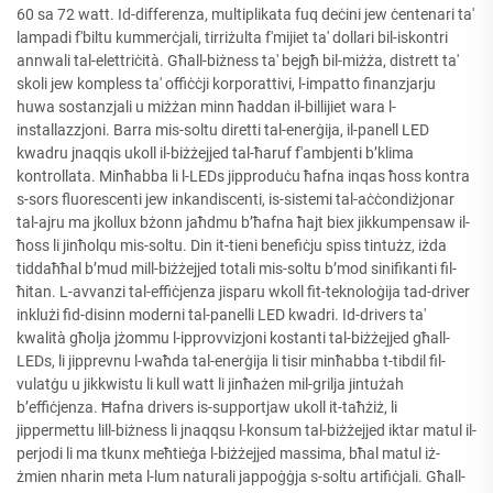
60 sa 72 watt. Id-differenza, multiplikata fuq deċini jew ċentenari ta'
lampadi f'biltu kummerċjali, tirriżulta f'mijiet ta' dollari bil-iskontri
annwali tal-elettriċità. Għall-biżness ta' bejgħ bil-miżża, distrett ta'
skoli jew kompless ta' offiċċji korporattivi, l-impatto finanzjarju
huwa sostanzjali u miżżan minn ħaddan il-billijiet wara l-
installazzjoni. Barra mis-soltu diretti tal-enerġija, il-panell LED
kwadru jnaqqis ukoll il-biżżejjed tal-ħaruf f'ambjenti b’klima
kontrollata. Minħabba li l-LEDs jipproduċu ħafna inqas ħoss kontra
s-sors fluorescenti jew inkandiscenti, is-sistemi tal-aċċondiżjonar
tal-ajru ma jkollux bżonn jaħdmu b’ħafna ħajt biex jikkumpensaw il-
ħoss li jinħolqu mis-soltu. Din it-tieni benefiċju spiss tintużz, iżda
tiddaħħal b’mud mill-biżżejjed totali mis-soltu b’mod sinifikanti fil-
ħitan. L-avvanzi tal-effiċjenza jisparu wkoll fit-teknoloġija tad-driver
inklużi fid-disinn moderni tal-panelli LED kwadri. Id-drivers ta'
kwalità għolja jżommu l-ipprovvizjoni kostanti tal-biżżejjed għall-
LEDs, li jipprevnu l-waħda tal-enerġija li tisir minħabba t-tibdil fil-
vulatġu u jikkwistu li kull watt li jinħażen mil-grilja jintużah
b’effiċjenza. Ħafna drivers is-supportjaw ukoll it-taħżiż, li
jippermettu lill-biżness li jnaqqsu l-konsum tal-biżżejjed iktar matul il-
perjodi li ma tkunx meħtieġa l-biżżejjed massima, bħal matul iż-
żmien nharin meta l-lum naturali jappoġġja s-soltu artifiċjali. Għall-