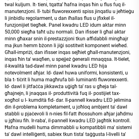
twal kuljum. It- tieni, tqattaʼ ħafna inqas ħin u flus fuq il-
manutenzjoni. Il- tubi fluworexxenti spiss jinqatlu u jeħtieġu
li jinbidlu regolarment, u dan iħallas flus u jfixkel il-
funzjonijiet tiegħek. Panel kwadru LED idum aktar minn
50,000 siegħa taħt użu normali. Dan ifisser li għal aktar
minn għaxar snin il-prestazzjoni tkun affidabbli mingħajr
ma jkun hemm bżonn li jiġi sostitwit komponent wieħed.
Għall-impriżi, dan ifisser inqas sejħiet għall-manutenzjoni,
inqas ħin ta' waqfien, u spejjeż ġenerali mnaqqsa. It-tielet,
il-kwalità tad-dawl minn panel kwadru LED hija
notevolment aħjar. Id- dawl huwa uniformi, konsistenti, u
bla t- tiċrit li huma magħrufa bil- luminanti fluworexxenti.
Id- dawl li jitfaċċa jikkawża uġigħ taʼ ras u għeja tal-
għajnejn, li jnaqqas il- produttività fuq il- postijiet tax-
xogħol u l- kumdità fid- dar. Il-pannell kwadru LED jelimina
din il-problema kompletament, u joħloq ambjent ta' dawl
stabbli u pjaċevoli li n-nies fil-fatt iħossuhom aħjar jaħdmu
u jgħixu fih. Ir-raba', il-pannell kwadru LED jagħtik kontroll.
Ħafna mudelli huma dimmabbli u kompatibbli ma' sistemi
ta' dawl intelliġenti, sabiex tkun tista' taġġusta l-livelli ta'