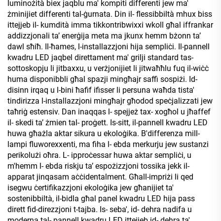
luminożità biex jaqblu ma' kompiti differenti jew ma'
żminijiet differenti tal-ġurnata. Din il- flessibbiltà mhux biss
ittejjeb il- kumdità imma tikkontribwixxi wkoll għal iffrankar
addizzjonali taʼ enerġija meta ma jkunx hemm bżonn taʼ
dawl sħiħ. Il-ħames, l-installazzjoni hija sempliċi. Il-pannell
kwadru LED jaqbel direttament ma' grilji standard tas-
sottoskopju li jitbaxxu, u verżjonijiet li jitwaħħlu fuq il-wiċċ
huma disponibbli għal spazji mingħajr saffi sospiżi. Id-
disinn irqaq u l-bini ħafif ifisser li persuna waħda tista'
tindirizza l-installazzjoni mingħajr għodod speċjalizzati jew
taħriġ estensiv. Dan inaqqas l- spejjeż tax- xogħol u jħaffef
il- skedi taʼ żmien tal- proġett. Is-sitt, il-pannell kwadru LED
huwa għażla aktar sikura u ekoloġika. B'differenza mill-
lampi fluworexxenti, ma fiha l- ebda merkurju jew sustanzi
perikolużi oħra. L- ipproċessar huwa aktar sempliċi, u
m'hemm l- ebda riskju taʼ espożizzjoni tossika jekk il-
apparat jinqasam aċċidentalment. Għall-impriżi li qed
isegwu ċertifikazzjoni ekoloġika jew għanijiet ta'
sostenibbiltà, il-bidla għal panel kwadru LED hija pass
dirett fid-direzzjoni t-tajba. Is- seba', id- dehra nadifa u
moderna tal- pannell kwadru LED ittejjeb id- dehra ta'