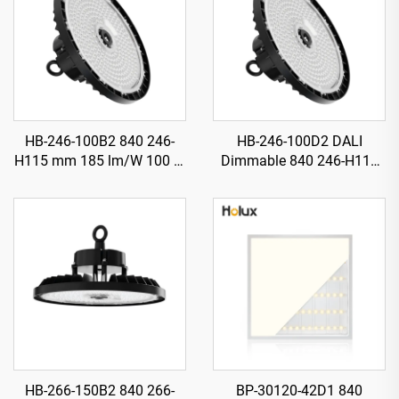
HB-246-100B2 840 246-
HB-246-100D2 DALI
H115 mm 185 lm/W 100 W
Dimmable 840 246-H115
18500 lm Illuminatur LED
mm 185 lm/W 100 W
Għoli Ħajji (UFO) għall-
18500 lm Illuminatur LED
Bajjiet
Għoli Ħajji (UFO) għall-
Bajjiet
HB-266-150B2 840 266-
BP-30120-42D1 840