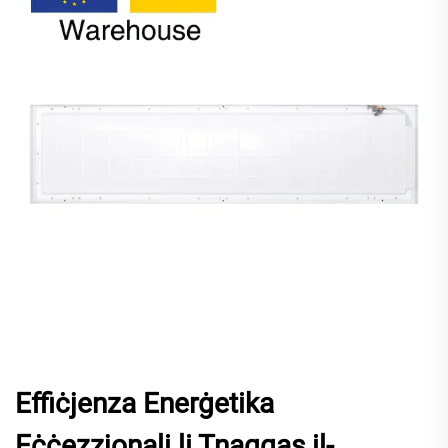
Effiċjenza Enerġetika
Eċċezzjonali li Tnaqqas il-