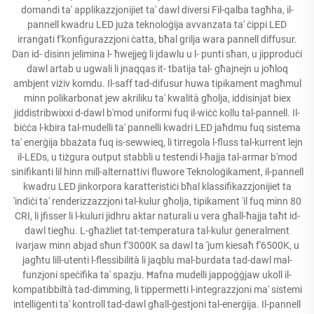
domandi ta' applikazzjonijiet ta' dawl diversi Fil-qalba tagħha, il-
pannell kwadru LED juża teknoloġija avvanzata ta' ċippi LED
irranġati f'konfigurazzjoni ċatta, bħal grilja wara pannell diffusur.
Dan id- disinn jelimina l- ħwejjeġ li jdawlu u l- punti sħan, u jipproduċi
dawl artab u ugwali li jnaqqas it- tbatija tal- għajnejn u joħloq
ambjent viżiv komdu. Il-saff tad-difusur huwa tipikament magħmul
minn polikarbonat jew akriliku ta' kwalità għolja, iddisinjat biex
jiddistribwixxi d-dawl b'mod uniformi fuq il-wiċċ kollu tal-pannell. Il-
biċċa l-kbira tal-mudelli ta' pannelli kwadri LED jaħdmu fuq sistema
ta' enerġija bbażata fuq is-sewwieq, li tirregola l-fluss tal-kurrent lejn
il-LEDs, u tiżgura output stabbli u testendi l-ħajja tal-armar b'mod
sinifikanti lil hinn mill-alternattivi fluwore Teknoloġikament, il-pannell
kwadru LED jinkorpora karatteristiċi bħal klassifikazzjonijiet ta
'indiċi ta' renderizzazzjoni tal-kulur għolja, tipikament 'il fuq minn 80
CRI, li jfisser li l-kuluri jidhru aktar naturali u vera għall-ħajja taħt id-
dawl tiegħu. L-għażliet tat-temperatura tal-kulur ġeneralment
ivarjaw minn abjad sħun f'3000K sa dawl ta 'jum kiesaħ f'6500K, u
jagħtu lill-utenti l-flessibilità li jaqblu mal-burdata tad-dawl mal-
funzjoni speċifika ta' spazju. Ħafna mudelli jappoġġjaw ukoll il-
kompatibbiltà tad-dimming, li tippermetti l-integrazzjoni ma' sistemi
intelliġenti ta' kontroll tad-dawl għall-ġestjoni tal-enerġija. Il-pannell