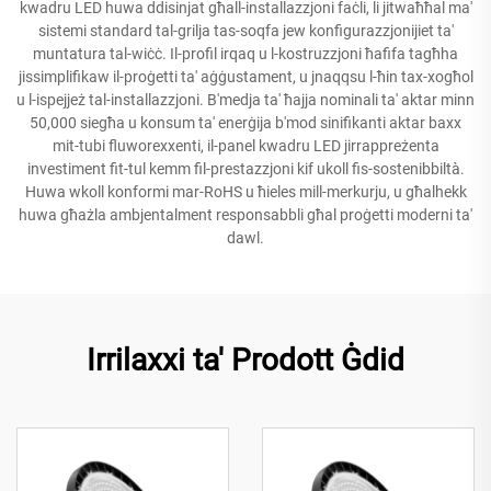
kwadru LED huwa ddisinjat għall-installazzjoni faċli, li jitwaħħal ma'
sistemi standard tal-grilja tas-soqfa jew konfigurazzjonijiet ta'
muntatura tal-wiċċ. Il-profil irqaq u l-kostruzzjoni ħafifa tagħha
jissimplifikaw il-proġetti ta' aġġustament, u jnaqqsu l-ħin tax-xogħol
u l-ispejjeż tal-installazzjoni. B'medja ta' ħajja nominali ta' aktar minn
50,000 siegħa u konsum ta' enerġija b'mod sinifikanti aktar baxx
mit-tubi fluworexxenti, il-panel kwadru LED jirrappreżenta
investiment fit-tul kemm fil-prestazzjoni kif ukoll fis-sostenibbiltà.
Huwa wkoll konformi mar-RoHS u ħieles mill-merkurju, u għalhekk
huwa għażla ambjentalment responsabbli għal proġetti moderni ta'
dawl.
Irrilaxxi ta' Prodott Ġdid