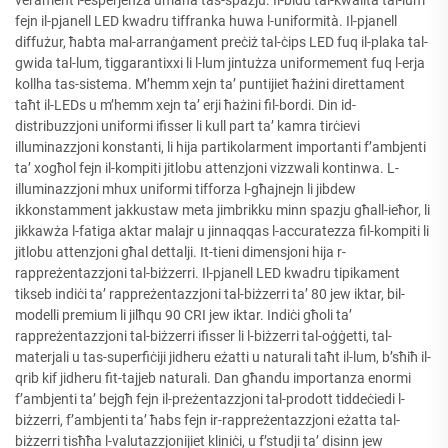
fejn il-pjanell LED kwadru tiffranka huwa l-uniformità. Il-pjanell
diffużur, ħabta mal-arranġament preċiż tal-ċips LED fuq il-plaka tal-
gwida tal-lum, tiggarantixxi li l-lum jintużza uniformement fuq l-erja
kollha tas-sistema. M’hemm xejn ta’ puntijiet ħażini direttament
taħt il-LEDs u m’hemm xejn ta’ erji ħażini fil-bordi. Din id-
distribuzzjoni uniformi ifisser li kull part ta’ kamra tirċievi
illuminazzjoni konstanti, li hija partikolarment importanti f’ambjenti
ta’ xogħol fejn il-kompiti jitlobu attenzjoni vizzwali kontinwa. L-
illuminazzjoni mhux uniformi tifforza l-għajnejn li jibdew
ikkonstamment jakkustaw meta jimbrikku minn spazju għall-ieħor, li
jikkawża l-fatiga aktar malajr u jinnaqqas l-accuratezza fil-kompiti li
jitlobu attenzjoni għal dettalji. It-tieni dimensjoni hija r-
rappreżentazzjoni tal-biżzerri. Il-pjanell LED kwadru tipikament
tikseb indiċi ta’ rappreżentazzjoni tal-biżzerri ta’ 80 jew iktar, bil-
modelli premium li jilħqu 90 CRI jew iktar. Indiċi għoli ta’
rappreżentazzjoni tal-biżzerri ifisser li l-biżzerri tal-oġġetti, tal-
materjali u tas-superfiċiji jidheru eżatti u naturali taħt il-lum, b’sħiħ il-
qrib kif jidheru fit-tajjeb naturali. Dan għandu importanza enormi
f’ambjenti ta’ bejgħ fejn il-preżentazzjoni tal-prodott tiddeċiedi l-
biżzerri, f’ambjenti ta’ ħabs fejn ir-rappreżentazzjoni eżatta tal-
biżzerri tisħħa l-valutazzjonijiet kliniċi, u f’studji ta’ disinn jew