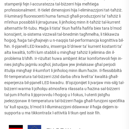
stamperiji fejn l-accuratezza tal-biżzerri hija meħtieġa
professionalment. It-tielet dimensjoni hija l-eliminazzjoni tat-taħżiż.
Il-luminarji fluorescenti huma famużi għall-produzzjoni ta’ taħżiż li
m’inhux possibbli li jirraġunaw, li jinħoloq minn it-taħżiż tal-kurrent
alternattiv fit-tubu. Ħaġa li tista’ tkun ħafifa ħafifa biex tara b’mod
konsċjent, is-sistema vizzwali tal-bnedmin tagħmelha, li tikkawża
ħoġoġ, ħaġa tal-għajnejn u n-naqqis tal-performancja kognittiva bil-
ħin. Il-pjanell LED kwadru, imxerrga b’driwer ta’ kurrent kostanti ta’
alta kwalità, toffri lum stabbli u mingħajr taħżiż li jelimina din il-
problema b’sħiħ. Ir-riżultat huwa ambjent iktar komfortevoli fejn in-
nies jistgħu jaġmlu xogħol, jistudjaw jew jirelaksaw għal perjodi
ittulija mingħajr il-kumfort li jinħoloq minn illum ħażin. Il-flessibbiltà
fit-temperatura tal-biżzerri żżid darba oħra livell ta’ kwalità għall-
esperjenza bil-pjanell LED kwadru. B’opzjonijiet li jvarjaw mis-silġ tal-
biżzerri warma li joħolqu atmosfera rilassata u ħażina sal-biżzerri
tal-jum il-ħofra li jipprovvdu l-ħoġoġ u l-fokus, l-utenti jistgħu
jselezzjonaw it-temperatura tal-biżzerri ħajja għall-funzjoni speċifika
ta’ kull spazju, b’mod li l-illuminazzjoni ddawwar il-ħajja dejjem is-
supporta u ma tikkontrašx l-attività li tkun qed issir fih.