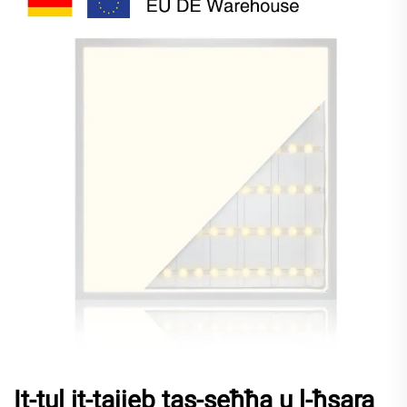
It-tul it-tajjeb tas-seħħa u l-ħsara