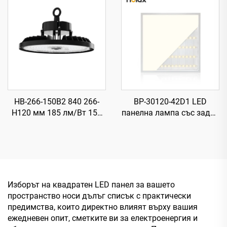
осветление
LED високомонтажно
осветление
HB-266-150B2 840 266-
BP-30120-42D1 LED
H120 мм 185 лм/Вт 150
панелна лампа със задна
Вт 27750 лм UFO LED
подсветка, 840,
високомонтажно
1195×295×28 мм, 87 лм/
осветление
Вт, 42 Вт, 3650 лм
Изборът на квадратен LED панел за вашето
пространство носи дълъг списък с практически
предимства, които директно влияят върху вашия
ежедневен опит, сметките ви за електроенергия и