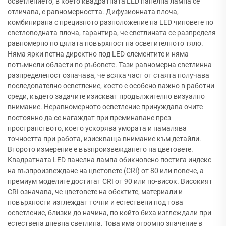
осветлението, в което квадратната LED панелна лампа се
отличава, е равномерността. Дифузионната плоча,
комбинирана с прецизното разположение на LED чиповете по
светловодната плоча, гарантира, че светлината се разпределя
равномерно по цялата повърхност на осветителното тяло.
Няма ярки петна директно под LED-елементите и няма
потъмнели области по ръбовете. Тази равномерна светлинна
разпределеност означава, че всяка част от стаята получава
последователно осветление, което е особено важно в работни
среди, където задачите изискват продължително визуално
внимание. Неравномерното осветление принуждава очите
постоянно да се нагаждат при преминаване през
пространството, което ускорява умората и намалява
точността при работа, изискваща внимание към детайли.
Второто измерение е възпроизвеждането на цветовете.
Квадратната LED панелна лампа обикновено постига индекс
на възпроизвеждане на цветовете (CRI) от 80 или повече, а
премиум моделите достигат CRI от 90 или по-висок. Високият
CRI означава, че цветовете на обектите, материали и
повърхности изглеждат точни и естествени под това
осветление, близки до начина, по който биха изглеждали при
естествена дневна светлина. Това има огромно значение в