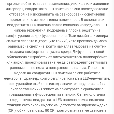
търговски обекти, здравни заведения, училища или жилищни
интериори, квадратната LED панелна лампа последователно
отговаря на изискванията на разнообразни осветителни
приложения с изключителна надеждност. В основата си
квадратната LED панелна лампа използва напреднала LED
чипова технология, подредена в плоска, решетъчна
конфигурация зад дифузорна плоча. Този дизайн елиминира
силната слепота и „горещите точки“, като произвежда мека,
равномерна светлина, която намалява умората на очите и
създава комфортна визуална среда. Дифузорният слой
обикновено е изработен от висококачествен поликарбонат
или акрил, проектирани така, че да разпределят светлината
равномерно по цялата повърхност на панела. Повечето
модели на квадратни LED панелни лампи работят с
електронен драйвер, който регулира тока към LED-елементите,
осигурявайки стабилен изход и значително удължавайки
експлоатационния живот на арматурата в сравнение с
традиционните флуоресцентни аналоги. От технологична
гледна точка квадратната LED панелна лампа включва
функции като висок индекс на цветовото възпроизвеждане
(CRI), обикновено над 80 CRI, което означава, че цветовете