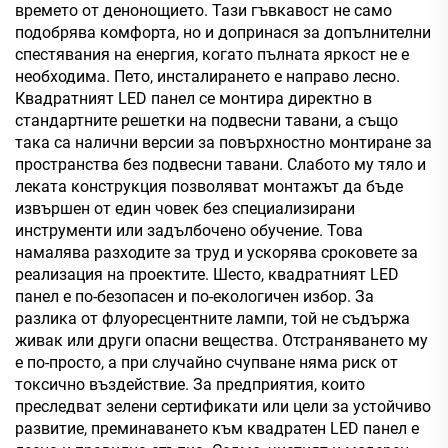
времето от денонощието. Тази гъвкавост не само
подобрява комфорта, но и допринася за допълнителни
спестявания на енергия, когато пълната яркост не е
необходима. Пето, инсталирането е направо лесно.
Квадратният LED панел се монтира директно в
стандартните решетки на подвесни тавани, а също
така са налични версии за повърхностно монтиране за
пространства без подвесни тавани. Слабото му тяло и
леката конструкция позволяват монтажът да бъде
извършен от един човек без специализирани
инструменти или задълбочено обучение. Това
намалява разходите за труд и ускорява сроковете за
реализация на проектите. Шесто, квадратният LED
панел е по-безопасен и по-екологичен избор. За
разлика от флуоресцентните лампи, той не съдържа
живак или други опасни вещества. Отстраняването му
е по-просто, а при случайно счупване няма риск от
токсично въздействие. За предприятия, които
преследват зелени сертификати или цели за устойчиво
развитие, преминаването към квадратен LED панел е