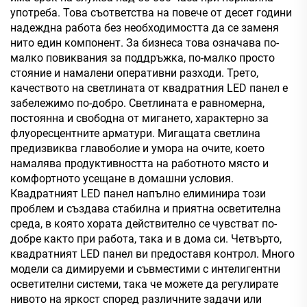
употреба. Това съответства на повече от десет години
надеждна работа без необходимостта да се заменя
нито един компонент. За бизнеса това означава по-
малко повиквания за поддръжка, по-малко просто
стояние и намалени оперативни разходи. Трето,
качеството на светлината от квадратния LED панел е
забележимо по-добро. Светлината е равномерна,
постоянна и свободна от мигането, характерно за
флуоресцентните арматури. Мигащата светлина
предизвиква главоболие и умора на очите, което
намалява продуктивността на работното място и
комфортното усещане в домашни условия.
Квадратният LED панел напълно елиминира този
проблем и създава стабилна и приятна осветителна
среда, в която хората действително се чувстват по-
добре както при работа, така и в дома си. Четвърто,
квадратният LED панел ви предоставя контрол. Много
модели са димируеми и съвместими с интелигентни
осветителни системи, така че можете да регулирате
нивото на яркост според различните задачи или