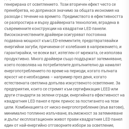
генерирана от осветлението. Този вторичен ефект често се
пренебрегва, но допринася значимо за общата икономия на
разходи с течение на времето. Предимството в ефективността
се разпростира и върху драйверната технология, вградена в
съвременните конструкции на квадратни LED панели.
Висококачествените драйвери осигуряват постоянна
подавана мощност към LED-елементите, предотвратявайки
енергийни загуби, причинени от колебания в напрежението, и
гарантирайки, че всеки ват, изтеглен от мрежата, се използва
продуктивно. Много драйвери също поддържат затемняване,
което позволява на потребителите допълнително да намалят
енергопотреблението по време на периоди, когато пълната
яркост не е необходима – например през деня, когато
естествената светлина допълва изкуственото осветление. За
предприятия, които се стремят към сертификация LEED или
други стандарти за зелени сгради, енергийната ефективност на
квадратния LED панел е пряк принос за постигането на тези
цели. Комбинацията от ниско енергопотребление (във ватове),
минимално топлинно излъчване, възможност за затемняване
и дълъг експлоатационен живот прави квадратния LED панел
един от най-енергийно отговорните избори за осветление,