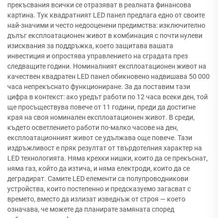
прекъсвания всички се отразяват в реалната финансова
картина. Тук квадратният LED панел предлага едно от своите
най-значими и често недооценени предимства: изключително
дълъг експлоатационен живот в комбинация с почти нулеви
изисквания за поддръжка, което защитава вашата
инвестиция и опростява управлението на сградата през
следващите години. Номиналният експлоатационен живот на
качествен квадратен LED панел обикновено надвишава 50 000
часа непрекъснато функциониране. За да поставим тази
цифра в контекст: ако уредът работи по 12 часа всеки ден, той
ще просъществува повече от 11 години, преди да достигне
края на своя номинален експлоатационен живот. В среди,
където осветлението работи по-малко часове на ден,
експлоатационният живот се удължава още повече. Тази
издръжливост е пряк резултат от твърдотелния характер на
LED технологията. Няма крехки нишки, които да се прекъснат,
няма газ, който да изтича, и няма електроди, които да се
деградират. Самите LED елементи са полупроводникови
устройства, които постепенно и предсказуемо загасват с
времето, вместо да излизат изведнъж от строя — което
означава, че можете да планирате замяната според