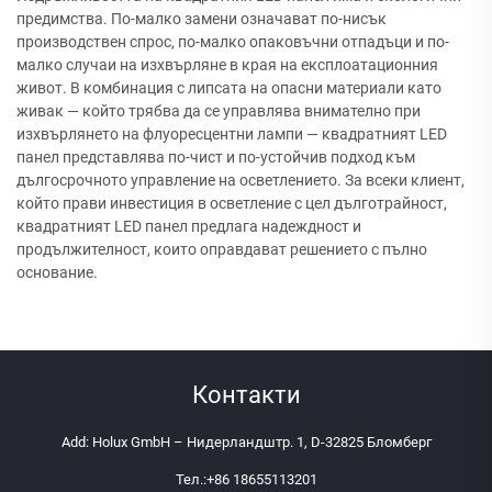
предимства. По-малко замени означават по-нисък
производствен спрос, по-малко опаковъчни отпадъци и по-
малко случаи на изхвърляне в края на експлоатационния
живот. В комбинация с липсата на опасни материали като
живак — който трябва да се управлява внимателно при
изхвърлянето на флуоресцентни лампи — квадратният LED
панел представлява по-чист и по-устойчив подход към
дългосрочното управление на осветлението. За всеки клиент,
който прави инвестиция в осветление с цел дълготрайност,
квадратният LED панел предлага надеждност и
продължителност, които оправдават решението с пълно
основание.
Контакти
Add: Holux GmbH – Нидерландштр. 1, D-32825 Бломберг
Тел.:
+86 18655113201