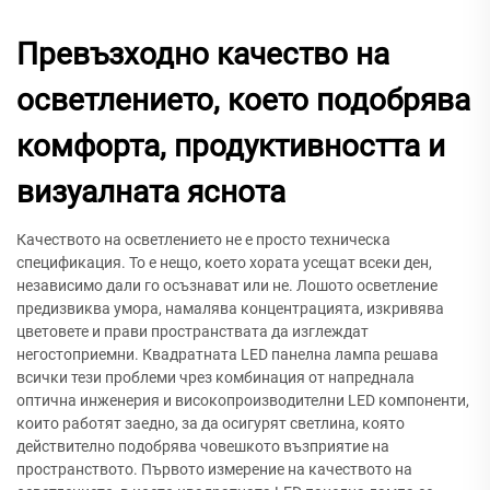
Превъзходно качество на
осветлението, което подобрява
комфорта, продуктивността и
визуалната яснота
Качеството на осветлението не е просто техническа
спецификация. То е нещо, което хората усещат всеки ден,
независимо дали го осъзнават или не. Лошото осветление
предизвиква умора, намалява концентрацията, изкривява
цветовете и прави пространствата да изглеждат
негостоприемни. Квадратната LED панелна лампа решава
всички тези проблеми чрез комбинация от напреднала
оптична инженерия и високопроизводителни LED компоненти,
които работят заедно, за да осигурят светлина, която
действително подобрява човешкото възприятие на
пространството. Първото измерение на качеството на