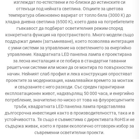
изглеждат по-естествени и по-близки до истинските си
оттенъци под нейната светлина. Опциите за цветова
температура обикновено варират от топло бяла (3000 K) до
хладна дневна светлина (6500 K), което дава на потребителите
гъвкавост да подбират осветителния режим според
конкретната функция на пространството. Много модели също
поддържат димен (затъмняване), което позволява интеграция
с умни системи за управление на осветлението за енергийно
управление. Квадратната LED панелна лампа е проектирана
за лесна инсталация и се побира в стандартни таванни
решетъчни системи или може да се монтира по повърхностен
начин. Нейният слаб профил и лека конструкция опростяват
проектите за модернизация, намалявайки времето за монтаж
и свързаните с него разходи. Със среден гарантирани
експлоатационен живот, надхвърлящ 50 000 часа, и енергийно
потребление, значително по-ниско от това на флуоресцентните
тръби, квадратната LED панелна лампа представлява
дългосрочна инвестиция както в производителността, така и в
устойчивостта. Тя също е съвместима с директивата RoHS и не
съдържа живак, което я прави екологично отговорен избор за
съвременни осветителни проекти.