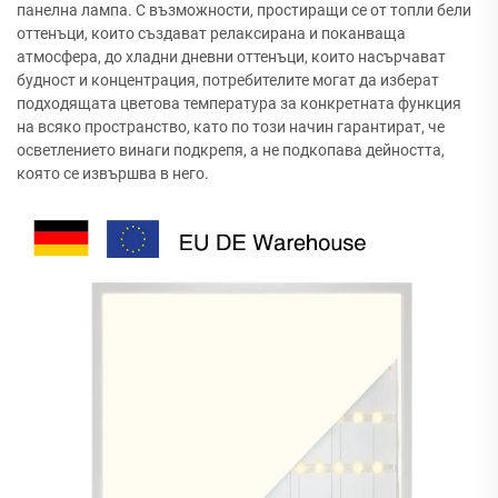
панелна лампа. С възможности, простиращи се от топли бели
оттенъци, които създават релаксирана и поканваща
атмосфера, до хладни дневни оттенъци, които насърчават
будност и концентрация, потребителите могат да изберат
подходящата цветова температура за конкретната функция
на всяко пространство, като по този начин гарантират, че
осветлението винаги подкрепя, а не подкопава дейността,
която се извършва в него.