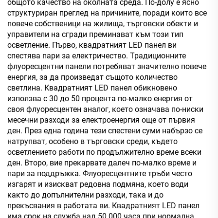
общото качество на околната среда. По-долу е ясно
структуриран преглед на причините, поради които все
повече собственици на жилища, търговски обекти и
управители на сгради преминават към този тип
осветление. Първо, квадратният LED панел ви
спестява пари за електричество. Традиционните
флуоресцентни панели потребяват значително повече
енергия, за да произведат същото количество
светлина. Квадратният LED панел обикновено
използва с 30 до 50 процента по-малко енергия от
своя флуоресцентен аналог, което означава по-ниски
месечни разходи за електроенергия още от първия
ден. През една година тези спестени суми набързо се
натрупват, особено в търговски среди, където
осветлението работи по продължително време всеки
ден. Второ, вие прекарвате далеч по-малко време и
пари за поддръжка. Флуоресцентните тръби често
изгарят и изискват редовна подмяна, което води
както до допълнителни разходи, така и до
прекъсвания в работата ви. Квадратният LED панел
има срок на служба над 50 000 часа при нормална