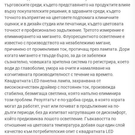
търговските среди, където представянето на продуктите влияе
върху покупателските решения; в здравните среди, където
точното възприятие на цветовете подпомага клиничните
оценки; и в дизайн студиа или печатници, където цветовата
точност е професионално задължение. Третото измерение е
елиминирането на мигането. Флуоресцентното осветление е
известно с производството на незабележимо мигане,
причинено от променливия ток, протичащ през лампата. Дори
когато мигането е твърде бързо, за да се забележи
съзнателно, човешката зрителна система го регистрира, което
води до главоболие, умора на очите и намаляване на
когнитивната производителност с течение на времето.
Квадратната LED панелна лампа, захранвана от
висококачествен драйвер с постоянен ток, произвежда
стабилна, безмигаща светлина, която напълно елиминира
този проблем. Резултатът е по-удобна среда, в която хората
могат да работят, учат или почиват в продължение на по-
дълги периоди, без да изпитват натрупващия се дискомфорт,
който предизвиква лошото осветление. Гъвкавостта по
отношение на цветовата температура добавя още един слой
качество към потребителския опит с квадратната LED