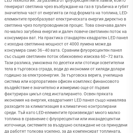
LED технология. За разлика от флуоресцентните лампи, които
генерират светлина чрез възбуждане на газ в тръбичка и губят
значителна част от енергията си под формата на топлина, LED-
елементите преобразуват електрическата енергия директно в
светлина чрез полупроводников процес. Това означава далеч
по-малко загубена енергия и далеч повече светлинен поток на
консумиран ват. На практика стандартен квадратен LED панел
с изходна светлинна мощност от 4000 лумена може да
консумира само 36–40 вата. Сравним флуоресцентен панел
със същия светлинен поток обикновено изисква 60–72 вата.
Тази разлика, умножена по десетки или стотици осветителни
тела в търговска сграда, води до икономии от хиляди долари
годишно за електроенергия. За търговска верига, училищна
система или корпоративен офисен комплекс финансовото
въздействие е значително и измеримо още от първия
фактуриран цикъл след инсталирането. Освен пряката
икономия на енергия, квадратният LED панел също намалява
разходите за климатизация в климатично контролирани
среди. Тъй като LED-елементите произвеждат много малко
топлина в сравнение с флуоресцентни или инкандесцентни
източници, системите за въздушно охлаждане не са принудени
да работят толкова усилено, за да компенсират топлината,