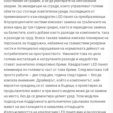
собствения си график, а не да реагирате на неочаквани
аварии. За мениджъри на сгради, които управляват големи
обекти със стотици осветителни уреди, последиците от
преминаването към квадратен LED панел са преобразяващи.
Флуоресцентните системи изискват замяна на тръбичките на
всеки една до три години средно, както и периодична замяна
на балистите, което добавя както разходи за компоненти, така
и разходи за труд. Всяка такава замяна изисква планиране на
персонала за поддръжка, набавяне на съвместими резервни
части и потенциално нарушаване на нормалната дейност на
потребителите на пространството. Умножете това по цяла
голяма инсталация и натрупаните разходи и неудобства
стават значително оперативно бреме. Квадратният LED панел
елиминира по-голямата част от това бреме. След монтажа той
просто работи — ден след ден, година след година — без да
изисква внимание. Драйверът, който е компонентът, най-
вероятно нуждаещ се от замяна в бъдеще, е проектиран за
продължителен живот и при много модели може да се замени
на място, без да се демонтира целият уред. Този модулен
подход към поддръжката допълнително удължава полезния
живот на инсталацията и намалява отпадъците.
Издръжливостта на квадратния LED панел има и екологични