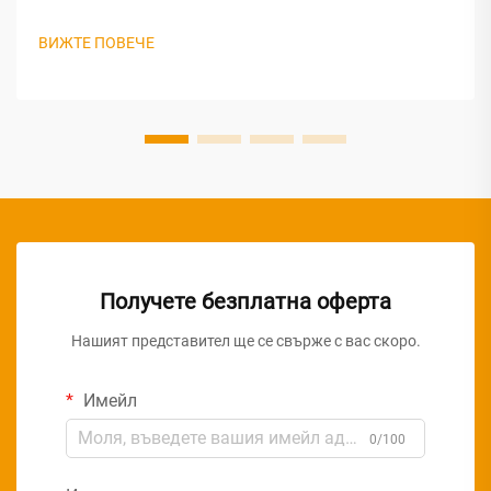
ефективност, равномерно осветление и естетическа
привлекателност. Технологията на LED панелни
ВИЖТЕ ПОВЕЧЕ
светлини се е наложила като предпочитан избор за
модерните търговски среди, предлагайки превъзходна
производителност...
Получете безплатна оферта
Нашият представител ще се свърже с вас скоро.
Имейл
0/100