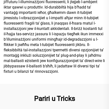
jiffuturu l-illuminażżjoni fluoressenti, li jtejjeb l-ambjent
iktar qawwi u produttiv. Id-durabbiltà hija b’ħadd ta’
vantaġġ importanti ieħor, għalkemm dawn it-tubijiet
jirresistu l-vibrazzjonijiet u l-impatti aħjar minn it-tubijiet
fluoressenti fragili ta’ ġlass, li jnaqqas il-ħsara matul l-
installazzjoni jew il-kuntatt akkidentali. Il-briżż kostanti tul
il-ħajja tas-servizz jassura li l-ispazju tiegħek ikun immexxi
b’illuminażżjoni uniformi mingħajr id-degradazzjoni u l-
flikker li jseħħu meta t-tubijiet fluoressenti jikbru. Il-
fleksibbiltà tal-installazzjoni tpermetti diversi opzjonijiet ta’
montaġġ inklużi soluzzjonijiet ta’ plug-and-play li jaħdmu
mal-ballasti eżistenti jew konfiġurazzjonijiet ta’ direct-wire li
jibbypassaw il-ballasti b’sħiħ, li jadattaw lil diversi tipi ta’
fixturi u bilanzi ta’ rinnovazzjoni.
Pariri u Tricks