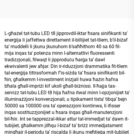
L-għażel tat-tubu LED t8 jipprovdil-iktar ħsara sinifikanti ta’
enerġija li jaffettwa direttament il-billijiet tat-tliem, b’il-biżaf
ta’ muddelli li jkunu jkunuhom b’saħħithom 40 sa 60 fil-
mija inqas ta’ potenza minn l-alternattivi fluoressenti
tradizzjonali, filwaqt li jipproduċu ħarġa ta’ dawl
ekwivalenti jew aħjar. Din ir-riduzzjoni drammatika fit-tliem
tal-enerġija tittrasformah f’is-siżda ta’ ħsara sinifikanti bil-
ħin, għalkemm l-investiment inizjali huwa ħażin ħafna
bħala għall-impriżi kif ukoll għall-biżnissi. Il-ħajja tas-
servizz tat-tubu LED t8 hija ħafna itwal minn l-opzjonijiet ta’
illuminażżjoni konvenzjonali, u tipikament tista’ tibqa’ bejn
50000 sa 100000 ora ta’ operazzjoni kontinwa, li ifisser
inqas sostituzzjonijiet u ħsara inqas għall-manutenzjoni
bil-ħin. Int se tapprezzal-ikkar attur tal-immedjat ta’ dawn it-
tubijiet, għalkemm jilħqu l-biżaf ta’ briżż immedjatament
mingħajr il-perjodu ta’ riscalda li jkunu meħtieġa mit-tubijiet