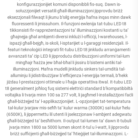
konfigurazzjonijiet komuni disponibbli fis-suq. Dawn is-
sołuzzjonijiet versatili għall-illuminazzjoni jipprovdu briżż
eksezzjonali filwaqt li jkunu b’silġ enerġija ħafna inqas minn dawk
fluoressenti li jmissuhom. Il-funzjoni ewlenija tat-tubu LED t8
tikkonsisti fir-rappreżentazzjoni ta’ illuminazzjoni kostanti u ta’
għajnejja għal ambjenti diversi inklużi l-offiċċji, l-warehouses, l-
ispazji għall-bejgħ, is-skoli, l-isptarijiet u l-garaggi residenzjali. Il-
featuri teknoloġiċi integrati fit-tubu LED t8 jinkludu arranġamenti
avvanzati ta’ ċip LED li jipproduċu distribuzzjoni uniformi tal-lum
mingħajr ħażża jew bħal-bħal li jissiru b’sistemi antiki tal-
illuminazzjoni. Ħafna mudelli jinkludu sinkers tal-umdità tal-
alluminju li jidistribużżjaw b’effiċjenza l-enerġija termali, b’hekk
jiżdau l-prestazzjoni ottimale u l-ħajja operattiva itwal. It-tubu LED
t8 ġeneralment joħloq fuq sistemi elettriċi standard b’kompatibbiltà
voltajika li tvarja minn 100 sa 277 volt, li jagħmel l-installażżjoni faċli
għall-biżżejjed ta’ l-applikazzjonijiet. L-opzjonijiet tat-temperatura
tal-kulur jvarjaw mis-seħħ ta’ kulur warma (3000K) sal-kulur ħelu
(6500K), li jippermettu lil utenti li jselezzjonaw l-ambjent adegwatu
għall-biżżejjed ta’ besħithom. Il-output tal-lumen ta’ dawn it-tubuli
jvarja minn 1800 sa 5000 lumen skont it-tul u l-watt, li jipprovdu
briżż suffiċjenti għall-biżżejjed ta’ ħtieġijiet tal-illuminazzjoni. L-