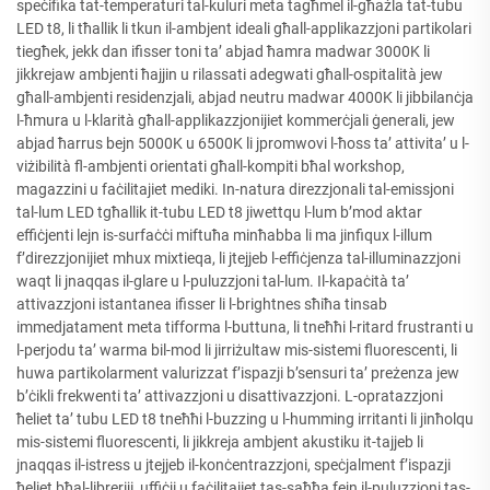
speċifika tat-temperaturi tal-kuluri meta tagħmel il-għażla tat-tubu
LED t8, li tħallik li tkun il-ambjent ideali għall-applikazzjoni partikolari
tiegħek, jekk dan ifisser toni ta’ abjad ħamra madwar 3000K li
jikkrejaw ambjenti ħajjin u rilassati adegwati għall-ospitalità jew
għall-ambjenti residenzjali, abjad neutru madwar 4000K li jibbilanċja
l-ħmura u l-klarità għall-applikazzjonijiet kommerċjali ġenerali, jew
abjad ħarrus bejn 5000K u 6500K li jpromwovi l-ħoss ta’ attivita’ u l-
viżibilità fl-ambjenti orientati għall-kompiti bħal workshop,
magazzini u faċilitajiet mediki. In-natura direzzjonali tal-emissjoni
tal-lum LED tgħallik it-tubu LED t8 jiwettqu l-lum b’mod aktar
effiċjenti lejn is-surfaċċi miftuħa minħabba li ma jinfiqux l-illum
f’direzzjonijiet mhux mixtieqa, li jtejjeb l-effiċjenza tal-illuminazzjoni
waqt li jnaqqas il-glare u l-puluzzjoni tal-lum. Il-kapaċità ta’
attivazzjoni istantanea ifisser li l-brightnes sħiħa tinsab
immedjatament meta tifforma l-buttuna, li tneħħi l-ritard frustranti u
l-perjodu ta’ warma bil-mod li jirriżultaw mis-sistemi fluorescenti, li
huwa partikolarment valurizzat f’ispazji b’sensuri ta’ preżenza jew
b’ċikli frekwenti ta’ attivazzjoni u disattivazzjoni. L-opratazzjoni
ħeliet ta’ tubu LED t8 tneħħi l-buzzing u l-humming irritanti li jinħolqu
mis-sistemi fluorescenti, li jikkreja ambjent akustiku it-tajjeb li
jnaqqas il-istress u jtejjeb il-konċentrazzjoni, speċjalment f’ispazji
ħeliet bħal-libreriji, uffiċji u faċilitajiet tas-saħħa fejn il-puluzzjoni tas-