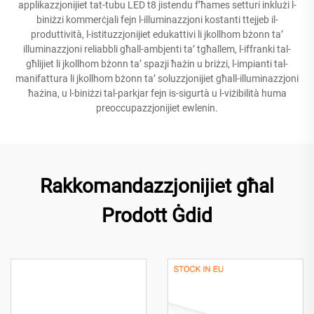
applikazzjonijiet tat-tubu LED t8 jistendu f’ħames setturi inklużi l-
biniżzi kommerċjali fejn l-illuminazzjoni kostanti ttejjeb il-
produttività, l-istituzzjonijiet edukattivi li jkollhom bżonn ta’
illuminazzjoni reliabbli għall-ambjenti ta’ tgħallem, l-iffranki tal-
għlijiet li jkollhom bżonn ta’ spazji ħażin u briżzi, l-impianti tal-
manifattura li jkollhom bżonn ta’ soluzzjonijiet għall-illuminazzjoni
ħażina, u l-biniżzi tal-parkjar fejn is-sigurtà u l-viżibilità huma
preoccupazzjonijiet ewlenin.
Rakkomandazzjonijiet għal
Prodott Ġdid