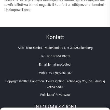
suwiħ taffettwa b’mod negattiv il-kumfort u l-effiċjenza tal-bnedmin
li jokkupaw il-post.
Kontatt
Add: Holux GmbH - Nederlandstr. 1, D-32825 Blomberg
Tel:
+86 18655113201
E-mail:
[email protected]
Mobil:
+49 16097361887
Copyright © 2026 Hangzhou Holux Lighting Technology Co., Ltd. Il-ħuquq
kollha ħadu.
Politika ta’ Privatezza
INFORMAZZJONI