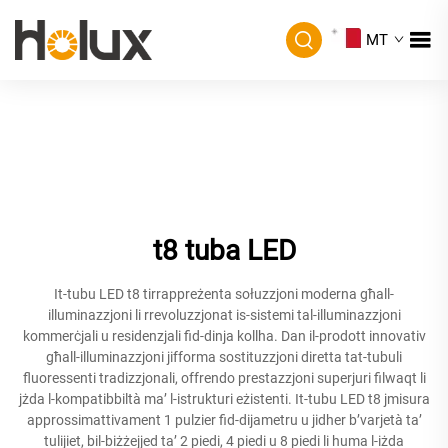
MT
t8 tuba LED
It-tubu LED t8 tirrappreżenta sołuzzjoni moderna għall-
illuminazzjoni li rrevoluzzjonat is-sistemi tal-illuminazzjoni
kommerċjali u residenzjali fid-dinja kollha. Dan il-prodott innovativ
għall-illuminazzjoni jifforma sostituzzjoni diretta tat-tubuli
fluoressenti tradizzjonali, offrendo prestazzjoni superjuri filwaqt li
jżda l-kompatibbiltà ma’ l-istrukturi eżistenti. It-tubu LED t8 jmisura
approssimattivament 1 pulzier fid-dijametru u jidher b’varjetà ta’
tulijiet, bil-biżżejjed ta’ 2 piedi, 4 piedi u 8 piedi li huma l-iżda