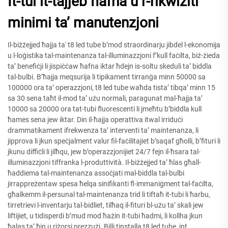
It-tul it-tajjeb ħafna u r-rikwiżiti
minimi ta’ manutenzjoni
Il-biżżejjed ħajja ta' t8 led tube b’mod straordinarju jibdel l-ekonomija
u l-loġistika tal-maintenanza tal-illuminazzjoni f’kull faċilta, biż-żieda
ta’ benefiċji li jispiċċaw ħafna iktar ħdejn is-soltu skeduli ta’ biddla
tal-bulbi. B’ħajja meqsurija li tipikament tirranġa minn 50000 sa
100000 ora ta’ operazzjoni, t8 led tube waħda tista’ tibqa’ minn 15
sa 30 sena taħt il-mod ta’ użu normali, paragunat mal-ħajja ta’
10000 sa 20000 ora tat-tubi fluorescenti li jmeħtu b’biddla kull
ħames sena jew iktar. Din il-ħajja operattiva itwal irriduċi
drammatikament ifrekwenza ta’ interventi ta’ maintenanza, li
jipprova li jkun speċjalment valur fil-faċilitajiet b’saqaf għolli, b’fituri li
jkunu diffiċli li jilħqu, jew b’operazzjonijiet 24/7 fejn il-ħsara tal-
illuminazzjoni tiffranka l-produttività. Il-biżżejjed ta’ ħlas għall-
ħaddiema tal-maintenanza assoċjati mal-biddla tal-bulbi
jirrappreżentaw spesa ħelqa sinifikanti fl-immaniġment tal-faċilta,
għalkemm il-persunal tal-maintenanza trid li tiftaħ it-tubi li ħarbu,
tirretrievi l-inventarju tal-bidliet, tilħaq il-fituri bl-użu ta’ skali jew
liftijiet, u tidisperdi b’mud mod ħażin it-tubi ħadmi, li kollha jkun
ħalas ta’ ħin u riżorsi prezzużi. Billi tinstalla t8 led tube, int