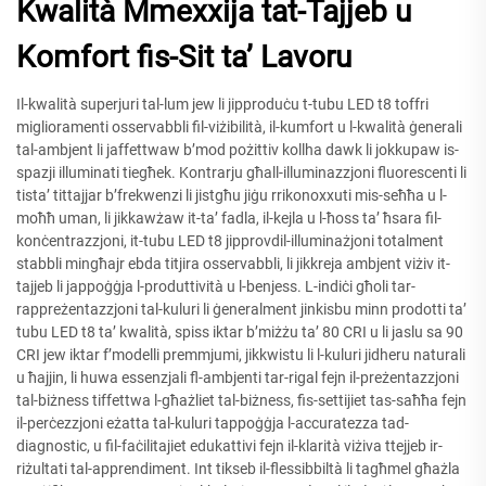
Kwalità Mmexxija tat-Tajjeb u
Komfort fis-Sit ta’ Lavoru
Il-kwalità superjuri tal-lum jew li jipproduċu t-tubu LED t8 toffri
miglioramenti osservabbli fil-viżibilità, il-kumfort u l-kwalità ġenerali
tal-ambjent li jaffettwaw b’mod pożittiv kollha dawk li jokkupaw is-
spazji illuminati tiegħek. Kontrarju għall-illuminazzjoni fluorescenti li
tista’ tittajjar b’frekwenzi li jistgħu jiġu rrikonoxxuti mis-seħħa u l-
moħħ uman, li jikkawżaw it-ta’ fadla, il-kejla u l-ħoss ta’ ħsara fil-
konċentrazzjoni, it-tubu LED t8 jipprovdil-illuminażjoni totalment
stabbli mingħajr ebda titjira osservabbli, li jikkreja ambjent viżiv it-
tajjeb li jappoġġja l-produttività u l-benjess. L-indiċi għoli tar-
rappreżentazzjoni tal-kuluri li ġeneralment jinkisbu minn prodotti ta’
tubu LED t8 ta’ kwalità, spiss iktar b’miżżu ta’ 80 CRI u li jaslu sa 90
CRI jew iktar f’modelli premmjumi, jikkwistu li l-kuluri jidheru naturali
u ħajjin, li huwa essenzjali fl-ambjenti tar-rigal fejn il-preżentazzjoni
tal-biżness tiffettwa l-għażliet tal-biżness, fis-settijiet tas-saħħa fejn
il-perċezzjoni eżatta tal-kuluri tappoġġja l-accuratezza tad-
diagnostic, u fil-faċilitajiet edukattivi fejn il-klarità viżiva ttejjeb ir-
riżultati tal-apprendiment. Int tikseb il-flessibbiltà li tagħmel għażla