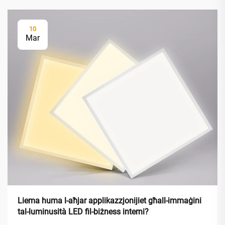
10
Mar
Liema huma l-aħjar applikazzjonijiet għall-immaġini
tal-luminusità LED fil-biżness interni?