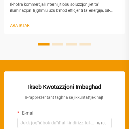
Il-ħofra kommerċjali interni jitlobu sołuzzjonijiet ta'
illuminażjoni li jgħmlu użu b'mod effiċjenti ta' enerġija, bil-
illuminażjoni uniformi u bil-bellezza estetika. It-teknoloġija tal-
lampadi tal-pannel LED ġiet iddeżvelata bħala l-għażla
ARA IKTAR
preferita għall-ambjenti kommerċjali moderni, biżda offri
prestazzjoni superjuri...
Ikseb Kwotazzjoni Imbagħad
Ir-rappreżentant tagħna se jikkuntattjek ħajt.
E-mail
0/100