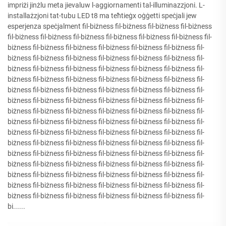
impriżi jinżlu meta jievaluw l-aggiornamenti tal-illuminazzjoni. L-
installażzjoni tat-tubu LED t8 ma teħtieġx oġġetti speċjali jew
esperjenza speċjalment fil-biżness fil-biżness fil-biżness fil-biżness
fil-biżness fil-biżness fil-biżness fil-biżness fil-biżness fil-biżness fil-
biżness fil-biżness fil-biżness fil-biżness fil-biżness fil-biżness fil-
biżness fil-biżness fil-biżness fil-biżness fil-biżness fil-biżness fil-
biżness fil-biżness fil-biżness fil-biżness fil-biżness fil-biżness fil-
biżness fil-biżness fil-biżness fil-biżness fil-biżness fil-biżness fil-
biżness fil-biżness fil-biżness fil-biżness fil-biżness fil-biżness fil-
biżness fil-biżness fil-biżness fil-biżness fil-biżness fil-biżness fil-
biżness fil-biżness fil-biżness fil-biżness fil-biżness fil-biżness fil-
biżness fil-biżness fil-biżness fil-biżness fil-biżness fil-biżness fil-
biżness fil-biżness fil-biżness fil-biżness fil-biżness fil-biżness fil-
biżness fil-biżness fil-biżness fil-biżness fil-biżness fil-biżness fil-
biżness fil-biżness fil-biżness fil-biżness fil-biżness fil-biżness fil-
biżness fil-biżness fil-biżness fil-biżness fil-biżness fil-biżness fil-
biżness fil-biżness fil-biżness fil-biżness fil-biżness fil-biżness fil-
biżness fil-biżness fil-biżness fil-biżness fil-biżness fil-biżness fil-
biżness fil-biżness fil-biżness fil-biżness fil-biżness fil-biżness fil-
bi......