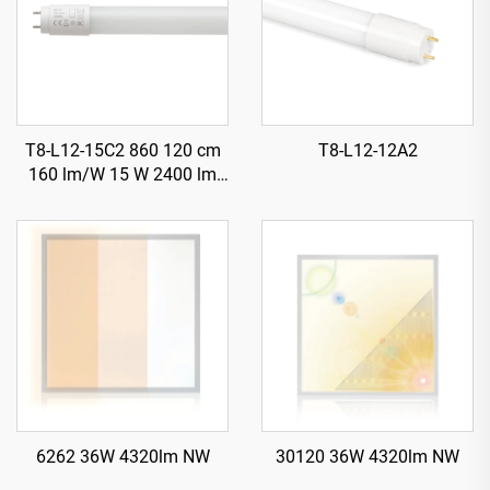
T8-L12-15C2 860 120 cm
T8-L12-12A2
160 lm/W 15 W 2400 lm
Tubu LED T8 b’Starter
6262 36W 4320lm NW
30120 36W 4320lm NW