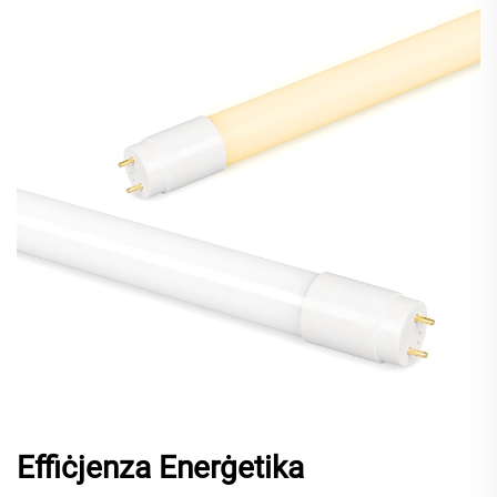
Effiċjenza Enerġetika