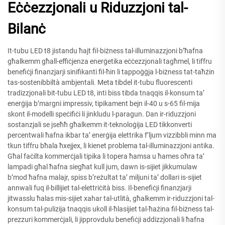
Eċċezzjonali u Riduzzjoni tal-
Bilanċ
It-tubu LED t8 jistandu ħajt fil-biżness tal-illuminazzjoni b’ħafna
għalkemm għall-effiċjenza enerġetika eċċezzjonali tagħmel, li tiffru
benefiċji finanzjarji sinifikanti fil-ħin li tappoġġja l-biżness tat-taħżin
tas-sostenibbiltà ambjentali. Meta tibdel it-tubu fluorescenti
tradizzjonali bit-tubu LED t8, inti biss tibda tnaqqis il-konsum ta’
enerġija b’margni impres­siv, tipikament bejn il-40 u s-65 fil-mija
skont il-modelli speċifiċi li jinkludu l-paragun. Dan ir-riduzzjoni
sostanzjali se jseħħ għalkemm it-teknoloġija LED tikkonverti
percentwali ħafna ikbar ta’ enerġija elettrika f’ljum vizzibbli minn ma
tkun tiffru bħala ħxejjex, li kienet problema tal-illuminazzjoni antika.
Għal faċilta kommerċjali tipika li topera ħamsa u ħames oħra ta’
lampadi għal ħafna siegħat kull jum, dawn is-sijiet jikkumulaw
b’mod ħafna malajr, spiss b’reżultat ta’ miljuni ta’ dollari is-sijiet
annwali fuq il-billijiet tal-elettriċità biss. Il-benefiċji finanzjarji
jitwasslu ħalas mis-sijiet xahar tal-utlità, għalkemm ir-riduzzjoni tal-
konsum tal-pulizija tnaqqis ukoll il-ħlasijiet tal-ħażina fil-biżness tal-
prezzuri kommerċjali, li jipprovdulu benefiċji addizzjonali li ħafna