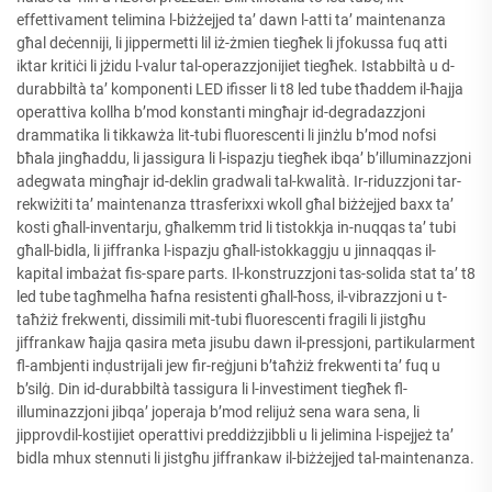
effettivament telimina l-biżżejjed ta’ dawn l-atti ta’ maintenanza
għal deċenniji, li jippermetti lil iż-żmien tiegħek li jfokussa fuq atti
iktar kritiċi li jżidu l-valur tal-operazzjonijiet tiegħek. Istabbiltà u d-
durabbiltà ta’ komponenti LED ifisser li t8 led tube tħaddem il-ħajja
operattiva kollha b’mod konstanti mingħajr id-degradazzjoni
drammatika li tikkawża lit-tubi fluorescenti li jinżlu b’mod nofsi
bħala jingħaddu, li jassigura li l-ispazju tiegħek ibqa’ b’illuminazzjoni
adegwata mingħajr id-deklin gradwali tal-kwalità. Ir-riduzzjoni tar-
rekwiżiti ta’ maintenanza ttrasferixxi wkoll għal biżżejjed baxx ta’
kosti għall-inventarju, għalkemm trid li tistokkja in-nuqqas ta’ tubi
għall-bidla, li jiffranka l-ispazju għall-istokkaggju u jinnaqqas il-
kapital imbażat fis-spare parts. Il-konstruzzjoni tas-solida stat ta’ t8
led tube tagħmelha ħafna resistenti għall-ħoss, il-vibrazzjoni u t-
taħżiż frekwenti, dissimili mit-tubi fluorescenti fragili li jistgħu
jiffrankaw ħajja qasira meta jisubu dawn il-pressjoni, partikularment
fl-ambjenti inḍustrijali jew fir-reġjuni b’taħżiż frekwenti ta’ fuq u
b’silġ. Din id-durabbiltà tassigura li l-investiment tiegħek fl-
illuminazzjoni jibqa’ joperaja b’mod relijuż sena wara sena, li
jipprovdil-kostijiet operattivi preddiżzjibbli u li jelimina l-ispejjeż ta’
bidla mhux stennuti li jistgħu jiffrankaw il-biżżejjed tal-maintenanza.