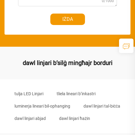
0/1000
IŻDA
dawl linjari b’silġ mingħajr borduri
tulja LED Linjari
tliela lineari b’inkastri
luminerja lineari bil-ophanging
dawl linjari tal-biċċa
dawl linjari abjad
dawl linjari ħażin