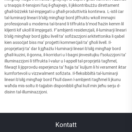
u tnaqqis it-tensjoni fuq il-għajnejn, li jikkontribużżu direttament
għall-biżżekk tal-impjegati u għall-produttività kontinwa. L-istil ċar
tal-luminarji lineari b’silġ mingħajr bord jiffruktu wkoll immajni
professjonali u moderna tal-brand li tiffrukta b’mod ħażin kemm lil
klijenti kif ukoll lil impjegati. F’ambjenti residenzjali, il-luminarji lineari
b’silġ mingħajr bord jġibu livell ta’ sofiżazzjoni arkitettonika li qabel
kien assoċjat biss ma’ proġetti kommerċjali ta’ għoli livell. Il-
proprjetarji ta’ dar li jgħażlu l-luminarji lineari b’silġ mingħajr bord
għall-kuzini, il-ġonna, il-korriduri u l-bagni jinvesitujku f’soluzzjoni ta’
illuminazzjoni li tiffrukta l-valur u l-appell tal-proprjetà tagħmel,
filwaqt li jipprovdu esperjenza ta’ ħajja ta’ kuljum li hi verament iktar
kumfortevoli u vizzwalment sofiżata. Il-fleksibbiltà tal-luminarji
lineari b’silġ mingħajr bord f’kull dawn l-ambjenti tagħmel li jkunu
waħda mis-soltu it-tajjabin disponibbli għal kull min jieħu serju d-
disinn tal-illuminazzjoni.
Kontatt