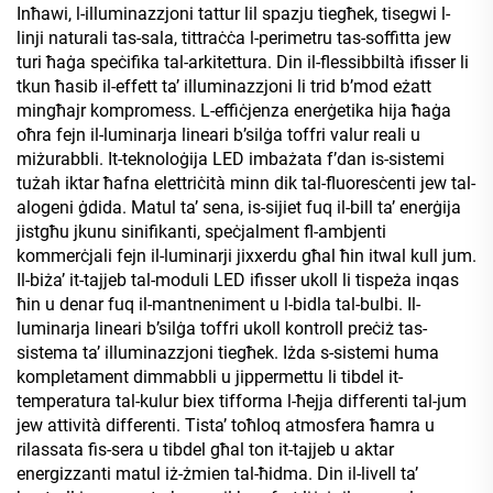
Inħawi, l-illuminazzjoni tattur lil spazju tiegħek, tisegwi l-
linji naturali tas-sala, tittraċċa l-perimetru tas-soffitta jew
turi ħaġa speċifika tal-arkitettura. Din il-flessibbiltà ifisser li
tkun ħasib il-effett ta’ illuminazzjoni li trid b’mod eżatt
mingħajr kompromess. L-effiċjenza enerġetika hija ħaġa
oħra fejn il-luminarja lineari b’silġa toffri valur reali u
miżurabbli. It-teknoloġija LED imbażata f’dan is-sistemi
tużah iktar ħafna elettriċità minn dik tal-fluoresċenti jew tal-
alogeni ġdida. Matul ta’ sena, is-sijiet fuq il-bill ta’ enerġija
jistgħu jkunu sinifikanti, speċjalment fl-ambjenti
kommerċjali fejn il-luminarji jixxerdu għal ħin itwal kull jum.
Il-biża’ it-tajjeb tal-moduli LED ifisser ukoll li tispeża inqas
ħin u denar fuq il-mantneniment u l-bidla tal-bulbi. Il-
luminarja lineari b’silġa toffri ukoll kontroll preċiż tas-
sistema ta’ illuminazzjoni tiegħek. Iżda s-sistemi huma
kompletament dimmabbli u jippermettu li tibdel it-
temperatura tal-kulur biex tifforma l-ħejja differenti tal-jum
jew attività differenti. Tista’ toħloq atmosfera ħamra u
rilassata fis-sera u tibdel għal ton it-tajjeb u aktar
energizzanti matul iż-żmien tal-ħidma. Din il-livell ta’