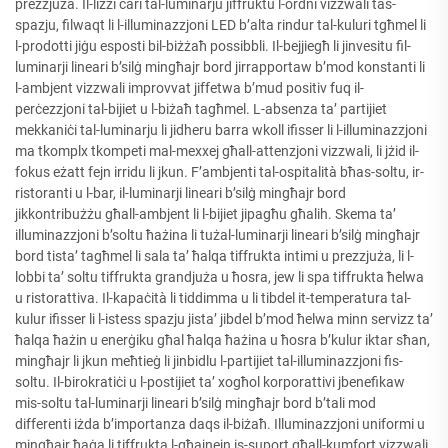
prezzjuża. Il-liżzi ċari tal-luminarju jiffruktu l-ordni vizzwali tas-
spazju, filwaqt li l-illuminazzjoni LED b’alta rindur tal-kuluri tgħmel li
l-prodotti jiġu esposti bil-biżżaħ possibbli. Il-bejjiegħ li jinvesitu fil-
luminarji lineari b’silġ mingħajr bord jirrapportaw b’mod konstanti li
l-ambjent vizzwali improvvat jiffetwa b’mud positiv fuq il-
perċezzjoni tal-bijiet u l-biżaħ tagħmel. L-absenza ta’ partijiet
mekkaniċi tal-luminarju li jidheru barra wkoll ifisser li l-illuminazzjoni
ma tkomplx tkompeti mal-mexxej għall-attenzjoni vizzwali, li jżid il-
fokus eżatt fejn irridu li jkun. F’ambjenti tal-ospitalità bħas-soltu, ir-
ristoranti u l-bar, il-luminarji lineari b’silġ mingħajr bord
jikkontribużżu għall-ambjent li l-bijiet jipagħu għalih. Skema ta’
illuminazzjoni b’soltu ħażina li tużal-luminarji lineari b’silġ mingħajr
bord tista’ tagħmel li sala ta’ ħalqa tiffrukta intimi u prezzjuża, li l-
lobbi ta’ soltu tiffrukta grandjuża u ħosra, jew li spa tiffrukta ħelwa
u ristorattiva. Il-kapaċità li tiddimma u li tibdel it-temperatura tal-
kulur ifisser li l-istess spazju jista’ jibdel b’mod ħelwa minn servizz ta’
ħalqa ħażin u enerġiku għal ħalqa ħażina u ħosra b’kulur iktar sħan,
mingħajr li jkun meħtieġ li jinbidlu l-partijiet tal-illuminazzjoni fis-
soltu. Il-birokratiċi u l-postijiet ta’ xogħol korporattivi jbenefikaw
mis-soltu tal-luminarji lineari b’silġ mingħajr bord b’tali mod
differenti iżda b’importanza daqs il-biżaħ. Illuminazzjoni uniformi u
mingħajr ħaġa li tiffrukta l-għajnejn is-suport għall-kumfort vizzwali