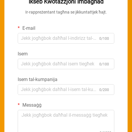
Ikseb Kwotazzjoni Imbagħad
Ir-rappreżentant tagħna se jikkuntattjek ħajt.
E-mail
0/100
Isem
0/100
Isem tal-kumpanija
0/200
Messaġġ