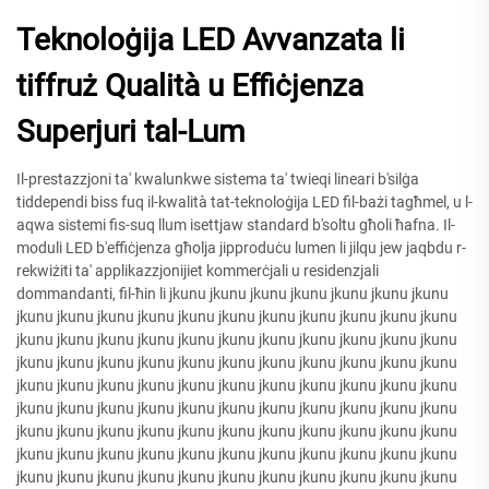
Teknoloġija LED Avvanzata li
tiffruż Qualità u Effiċjenza
Superjuri tal-Lum
Il-prestazzjoni ta' kwalunkwe sistema ta' twieqi lineari b'silġa
tiddependi biss fuq il-kwalità tat-teknoloġija LED fil-bażi tagħmel, u l-
aqwa sistemi fis-suq llum isettjaw standard b'soltu għoli ħafna. Il-
moduli LED b'effiċjenza għolja jipproduċu lumen li jilqu jew jaqbdu r-
rekwiżiti ta' applikazzjonijiet kommerċjali u residenzjali
dommandanti, fil-ħin li jkunu jkunu jkunu jkunu jkunu jkunu jkunu
jkunu jkunu jkunu jkunu jkunu jkunu jkunu jkunu jkunu jkunu jkunu
jkunu jkunu jkunu jkunu jkunu jkunu jkunu jkunu jkunu jkunu jkunu
jkunu jkunu jkunu jkunu jkunu jkunu jkunu jkunu jkunu jkunu jkunu
jkunu jkunu jkunu jkunu jkunu jkunu jkunu jkunu jkunu jkunu jkunu
jkunu jkunu jkunu jkunu jkunu jkunu jkunu jkunu jkunu jkunu jkunu
jkunu jkunu jkunu jkunu jkunu jkunu jkunu jkunu jkunu jkunu jkunu
jkunu jkunu jkunu jkunu jkunu jkunu jkunu jkunu jkunu jkunu jkunu
jkunu jkunu jkunu jkunu jkunu jkunu jkunu jkunu jkunu jkunu jkunu