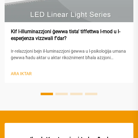
Kif l-illuminazzjoni ġewwa tista' tiffettwa l-mod u l-
esperjenza vizzwali f'dar?
Ir-relazzjoni bejn il-luminazzjoni ġewwa u l-psikoloġija umana
ġewwa ħadu aktar u aktar rikożniment bħala ażzjoni
fundamentali tad-disinn tad-dar li tiffettwa direttament il-
benjien tagħmel ħażina. Il-kwalità, l-intensità, u t-temperatura
ARA IKTAR
tal-kulur tas-sistemi tal-luminazzjoni ġewwa...