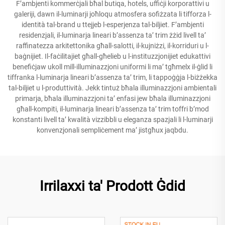
F’ambjenti kommerċjali bħal butiqa, hotels, uffiċji korporattivi u
galeriji, dawn il-luminarji joħloqu atmosfera sofiżzata li tifforza l-
identità tal-brand u ttejjeb l-esperjenza tal-biljiet. F’ambjenti
residenzjali, il-luminarja lineari b’assenza ta’ trim żżid livell ta’
raffinatezza arkitettonika għall-salotti, il-kujniżzi, il-korriduri u l-
baġnijiet. Il-faċilitajiet għall-għelieb u l-instituzzjonijiet edukattivi
benefiċjaw ukoll mill-illuminazzjoni uniformi li ma’ tgħmelx il-ġlid li
tiffranka l-luminarja lineari b’assenza ta’ trim, li tappoġġja l-biżżekka
tal-biljiet u l-produttività. Jekk tintuż bħala illuminazzjoni ambientali
primarja, bħala illuminazzjoni ta’ enfasi jew bħala illuminazzjoni
għall-kompiti, il-luminarja lineari b’assenza ta’ trim toffri b’mod
konstanti livell ta’ kwalità vizzibbli u eleganza spazjali li l-luminarji
konvenzjonali sempliċement ma’ jistgħux jaqbdu.
Irrilaxxi ta' Prodott Ġdid