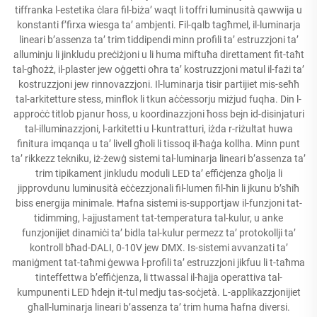
tiffranka l-estetika ċlara fil-biża’ waqt li toffri luminusità qawwija u
konstanti f’firxa wiesga ta’ ambjenti. Fil-qalb tagħmel, il-luminarja
lineari b’assenza ta’ trim tiddipendi minn profili ta’ estruzzjoni ta’
alluminju li jinkludu preċiżjoni u li huma miftuħa direttament fit-taħt
tal-għożż, il-plaster jew oġgetti oħra ta’ kostruzzjoni matul il-fażi ta’
kostruzzjoni jew rinnovazzjoni. Il-luminarja tisir partijiet mis-seħħ
tal-arkitetture stess, minflok li tkun aċċessorju miżjud fuqha. Din l-
approċċ titlob pjanur ħoss, u koordinazzjoni ħoss bejn id-disinjaturi
tal-illuminazzjoni, l-arkitetti u l-kuntratturi, iżda r-riżultat huwa
finitura imqanqa u ta’ livell għoli li tissoq il-ħaġa kollha. Minn punt
ta’ rikkezz tekniku, iż-żewġ sistemi tal-luminarja lineari b’assenza ta’
trim tipikament jinkludu moduli LED ta’ effiċjenza għolja li
jipprovdunu luminusità eċċezzjonali fil-lumen fil-ħin li jkunu b’sħiħ
biss energija minimale. Ħafna sistemi is-supportjaw il-funzjoni tat-
tidimming, l-ajjustament tat-temperatura tal-kulur, u anke
funzjonijiet dinamiċi ta’ bidla tal-kulur permezz ta’ protokollji ta’
kontroll bħad-DALI, 0-10V jew DMX. Is-sistemi avvanzati ta’
maniġment tat-taħmi ġewwa l-profili ta’ estruzzjoni jikfuu li t-taħma
tinteffettwa b’effiċjenza, li ttwassal il-ħajja operattiva tal-
kumpunenti LED ħdejn it-tul medju tas-soċjetà. L-applikazzjonijiet
għall-luminarja lineari b’assenza ta’ trim huma ħafna diversi.