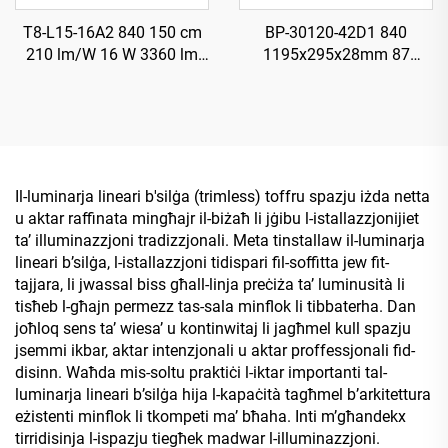
T8-L15-16A2 840 150 cm
BP-30120-42D1 840
210 lm/W 16 W 3360 lm
1195x295x28mm 87
Tubu LED T8 b’Starter
LM/W 42W 3650LM LED Il-
Panell bil-Lum Ħelu
Il-luminarja lineari b'silġa (trimless) toffru spazju iżda netta
u aktar raffinata mingħajr il-biżaħ li jġibu l-istallazzjonijiet
ta’ illuminazzjoni tradizzjonali. Meta tinstallaw il-luminarja
lineari b’silġa, l-istallazzjoni tidispari fil-soffitta jew fit-
tajjara, li jwassal biss għall-linja preċiża ta’ luminusità li
tisħeb l-għajn permezz tas-sala minflok li tibbaterha. Dan
joħloq sens ta’ wiesa’ u kontinwitaj li jagħmel kull spazju
jsemmi ikbar, aktar intenzjonali u aktar proffessjonali fid-
disinn. Waħda mis-soltu praktiċi l-iktar importanti tal-
luminarja lineari b’silġa hija l-kapaċità tagħmel b’arkitettura
eżistenti minflok li tkompeti ma’ bħaha. Inti m’għandekx
tirridisinja l-ispazju tiegħek madwar l-illuminazzjoni.