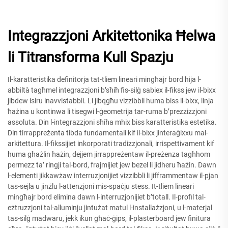
Integrazzjoni Arkitettonika Ħelwa
li Titransforma Kull Spazju
Il-karatteristika definitorja tat-tliem lineari mingħajr bord hija l-
abbiltà tagħmel integrazzjoni b’sħiħ fis-silġ sabiex il-fikss jew il-bixx
jibdew isiru inavvistabbli. Li jibqgħu vizzibbli huma biss il-bixx, linja
ħażina u kontinwa li tisegwi l-ġeometrija tar-ruma b’prezzizzjoni
assoluta. Din l-integrazzjoni sħiħa mhix biss karatteristika estetika.
Din tirrappreżenta tibda fundamentali kif il-bixx jinteraġixxu mal-
arkitettura. Il-fikssijiet inkorporati tradizzjonali, irrispettivament kif
huma għażlin ħażin, dejjem jirrappreżentaw il-preżenza tagħhom
permezz ta’ ringji tal-bord, frajmijiet jew bezel li jidheru ħażin. Dawn
l-elementi jikkawżaw interruzjonijiet vizzibbli li jifframmentaw il-pjan
tas-sejla u jinżlu l-attenzjoni mis-spaċju stess. It-tliem lineari
mingħajr bord elimina dawn l-interruzjonijiet b’totall. Il-profil tal-
eżtruzzjoni tal-alluminju jintużat matul l-installażzjoni, u l-materjal
tas-silġ madwaru, jekk ikun għaċ-ġips, il-plasterboard jew finitura