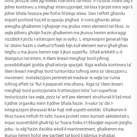
oħra, jintużat biex jiġi livellat mal-bord tal-fikss. Ir-riżultat huwa silġ li
jidher kontinwu u mingħajr interruzjonijiet, bil-bixx li jinżel minn xejn li
jidher bħala fessura jew ħofra fil-binja stess. Dan l-effett għandu
impatt profond fuq kif is-spaċju jingħad. Ir-rumi jgħamlu aktar
wiesgħa għalkemm l-għajnejn ma jinżlux minn elementi tal-fikss. Is-
sejla jidheru għoljin ħazin għalkemm ma jkunux hemm ankoraggi
vizzibbli li jinżlu l-attenzjoni lejn is-soltu. L-impressjoni ġenerali hija
ta’ disinn ħażin u meħud b’ħsieb fejn kull element iservi għall-għan
tiegħu u ma jkunx hemm xejn li jkun superflu. Għall-arkitetti u d-
disinjaturi tal-intern, it-tliem lineari mingħajr bord joħroġ
possibbiltajiet ġodda għall-istorja spazjali. Riga waħda kontinwa ta’
tliem lineari mingħajr bord tul korridur toħroġ sens ta’ direzzjoni u
moviment. Installażzjoni perimetrali madwar is-sejla tar-ruma
toħroġ effett ta’ flut li jiseparah mis-sħana. Riga ta’ tliem lineari
mingħajr bord pożizzjonata b’attenzjoni tista’ turi superficie
testurizzata tas-sejla, pezz ta’ arti jew element strutturali b’tali mod
li jidher organiku minn li jidher bħala ħażin. Il-valur ta’ din l-
integrazzjoni jitwassal iktar ħajt mill-aspetti estetiki. Għalkemm il-
fikss huwa miftuħ fit-taħt, huwa protett minn kuntatt akkidentali u
inqas suscettibbli għall-tip ta’ ħsara fiżika li l-fikssijiet esposti jistgħu
jsibu. Is-silġ ħażin ifaċilita wkoll il-mantneniment, għalkemm ma
jkunux hemm ħofor jew partijiet tal-bord li jġbmux il-ghabar.