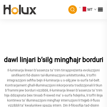
MT
dawl linjari b’silġ mingħajr borduri
Il-luminarja lineari b’assenza ta’ trim tirrappreżenta evoluzzjoni
sinifikanti fid-disinn tal-illuminazzjoni arkitettonika, li toffri
integrazzjoni seħħa bejn il-luminarja u s-silġ jew is-surfa tal-belt.
Kontrarjament għall-illuminazzjoni inkorporata tradizzjonali li tkun
b’frammi jew borduri vizzibbli, il-luminarja lineari b’assenza ta’ trim
hija ddizajnata biex tinsab fl-iswed ma’ s-surfa ħdejnha, li toffri linja
kontinwa ta’ illuminazzjoni mingħajr interruzjoni li ttejjeb il-fluss
vizzibbli ta’ kwalunkwe spazju intern. Din il-filosofija tad-disinn