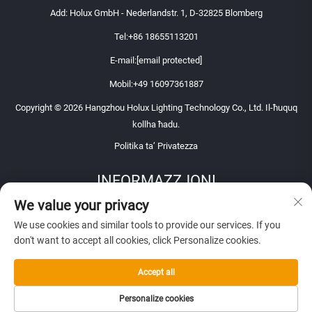
Add: Holux GmbH - Nederlandstr. 1, D-32825 Blomberg
Tel:
+86 18655113201
E-mail:
[email protected]
Mobil:
+49 16097361887
Copyright © 2026 Hangzhou Holux Lighting Technology Co., Ltd. Il-ħuquq
kollha ħadu.
Politika ta’ Privatezza
INFORMAZZJONI
We value your privacy
Iskribbja biex tirċievi l-nisskwil settimanali
We use cookies and similar tools to provide our services. If you
don't want to accept all cookies, click Personalize cookies.
Accept all
IŻDA
Personalize cookies