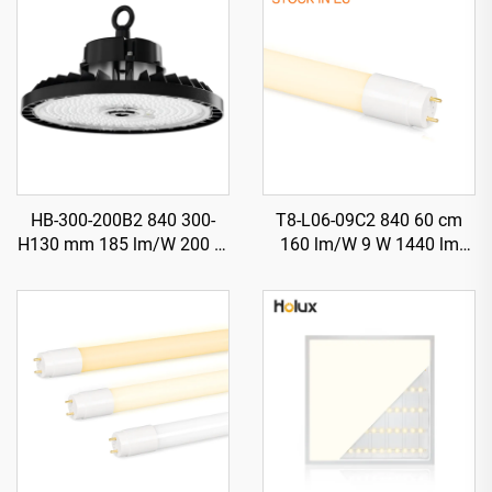
HB-300-200B2 840 300-
T8-L06-09C2 840 60 cm
H130 mm 185 lm/W 200 W
160 lm/W 9 W 1440 lm
37000 lm Illuminatur LED
Tubu LED T8 b’Starter
Għoli Ħajji (UFO) għall-
Bajjiet