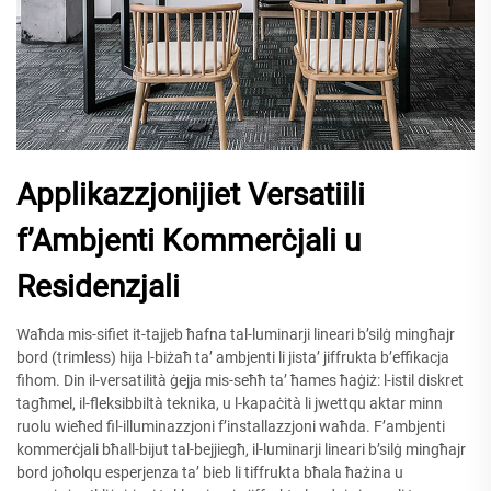
Applikazzjonijiet Versatiili
f’Ambjenti Kommerċjali u
Residenzjali
Waħda mis-sifiet it-tajjeb ħafna tal-luminarji lineari b’silġ mingħajr
bord (trimless) hija l-biżaħ ta’ ambjenti li jista’ jiffrukta b’effikacja
fihom. Din il-versatilità ġejja mis-seħħ ta’ ħames ħaġiż: l-istil diskret
tagħmel, il-fleksibbiltà teknika, u l-kapaċità li jwettqu aktar minn
ruolu wieħed fil-illuminazzjoni f’installazzjoni waħda. F’ambjenti
kommerċjali bħall-bijut tal-bejjiegħ, il-luminarji lineari b’silġ mingħajr
bord joħolqu esperjenza ta’ bieb li tiffrukta bħala ħażina u