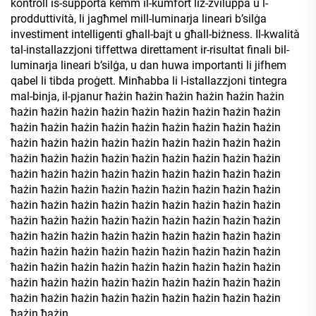
kontroll is-supporta kemm il-kumfort liż-żviluppa u l-
prodduttività, li jagħmel mill-luminarja lineari b’silġa
investiment intelligenti għall-bajt u għall-biżness. Il-kwalità
tal-installazzjoni tiffettwa direttament ir-risultat finali bil-
luminarja lineari b’silġa, u dan huwa importanti li jifhem
qabel li tibda proġett. Minħabba li l-istallazzjoni tintegra
mal-binja, il-pjanur ħażin ħażin ħażin ħażin ħażin ħażin
ħażin ħażin ħażin ħażin ħażin ħażin ħażin ħażin ħażin
ħażin ħażin ħażin ħażin ħażin ħażin ħażin ħażin ħażin
ħażin ħażin ħażin ħażin ħażin ħażin ħażin ħażin ħażin
ħażin ħażin ħażin ħażin ħażin ħażin ħażin ħażin ħażin
ħażin ħażin ħażin ħażin ħażin ħażin ħażin ħażin ħażin
ħażin ħażin ħażin ħażin ħażin ħażin ħażin ħażin ħażin
ħażin ħażin ħażin ħażin ħażin ħażin ħażin ħażin ħażin
ħażin ħażin ħażin ħażin ħażin ħażin ħażin ħażin ħażin
ħażin ħażin ħażin ħażin ħażin ħażin ħażin ħażin ħażin
ħażin ħażin ħażin ħażin ħażin ħażin ħażin ħażin ħażin
ħażin ħażin ħażin ħażin ħażin ħażin ħażin ħażin ħażin
ħażin ħażin ħażin ħażin ħażin ħażin ħażin ħażin ħażin
ħażin ħażin ħażin ħażin ħażin ħażin ħażin ħażin ħażin
ħażin ħażin......