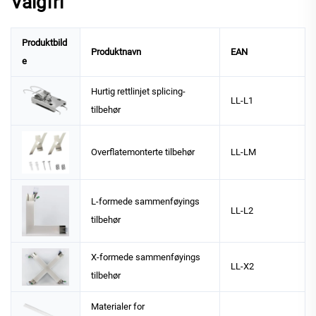
Valgfri
Produktbild
Produktnavn
EAN
e
Hurtig rettlinjet splicing-
LL-L1
tilbehør
Overflatemonterte tilbehør
LL-LM
L-formede sammenføyings
LL-L2
tilbehør
X-formede sammenføyings
LL-X2
tilbehør
Materialer for