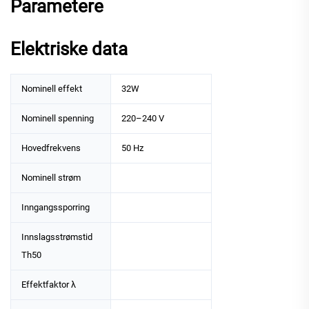
Parametere
Elektriske data
Nominell effekt
32W
Nominell spenning
220–240 V
Hovedfrekvens
50 Hz
Nominell strøm
Inngangssporring
Innslagsstrømstid
Th50
Effektfaktor λ