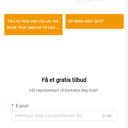
T8-L12-15C2 860 120 cm 160
BP-6262-40U1-3CCT
lm/W 15 W 2400 lm T8 LED-
rør med startanordning
Få et gratis tilbud
Vår representant vil kontakte deg snart.
E-post
0/100