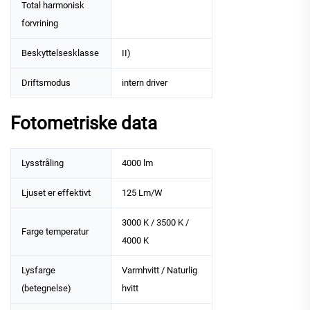
Total harmonisk
forvrining
Beskyttelsesklasse
II)
Driftsmodus
intern driver
Fotometriske data
Lysstråling
4000 lm
Ljuset er effektivt
125 Lm/W
3000 K / 3500 K /
Farge temperatur
4000 K
Lysfarge
Varmhvitt / Naturlig
(betegnelse)
hvitt