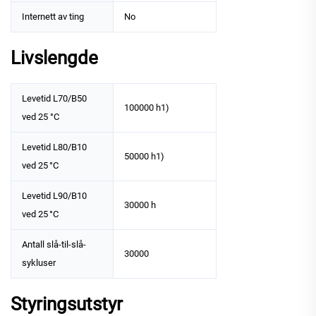
Internett av ting
No
Livslengde
Levetid L70/B50
100000 h1)
ved 25 °C
Levetid L80/B10
50000 h1)
ved 25 °C
Levetid L90/B10
30000 h
ved 25 °C
Antall slå-til-slå-
30000
sykluser
Styringsutstyr