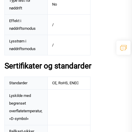
Type test for
No
nøddrift
Effekt i
/
nøddriftsmodus
Lysstrøm i
/
nøddriftsmodus
Sertifikater og standarder
Standarder
CE, RoHS, ENEC
Lyskilde med
begrenset
overflatetemperatur,
«D-symbol»
Ballkast-sikker