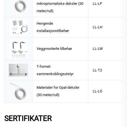
mikroprismatiske deksler (30
LL-LP
meter/rull)
Hengende
LL-LH
installasjonstilbehør
Veggmonterte tilbehør
LL-LW
T-formet
LL-T2
sammenkoblingsutstyr
Materialer for Opal-deksler
LL-LO
(30 meter/rull)
SERTIFIKATER