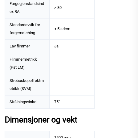
Fargegjenstandsind
> 80
ex RA
Standardavvik for
< 5 sdcm
fargematching
Lav flimmer
Ja
Flimmermetrikk
(Pst LM)
Stroboskopeffektm
etrikk (SVM)
Strålningsvinkel
75°
Dimensjoner og vekt
1500 mm