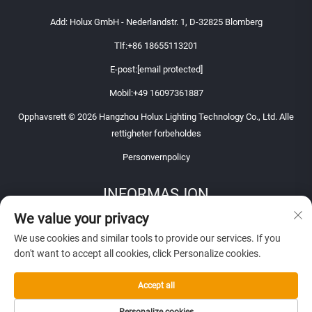
Add: Holux GmbH - Nederlandstr. 1, D-32825 Blomberg
Tlf:
+86 18655113201
E-post:
[email protected]
Mobil:
+49 16097361887
Opphavsrett © 2026 Hangzhou Holux Lighting Technology Co., Ltd. Alle
rettigheter forbeholdes
Personvernpolicy
INFORMASJON
We value your privacy
Registrer deg for å motta vårt ukentlige nyhetsbrev
We use cookies and similar tools to provide our services. If you
don't want to accept all cookies, click Personalize cookies.
Accept all
Send inn