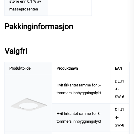
større enn 0,1 % av
masseprosenten
Pakkinginformasjon
Valgfri
Produktbilde
Produktnavn
EAN
DLU1
Hvit firkantet ramme for 6-
-F-
tommers innbyggningslykt
SW-6
DLU1
Hvit firkantet ramme for 8-
-F-
tommers innbyggningslykt
SW-8