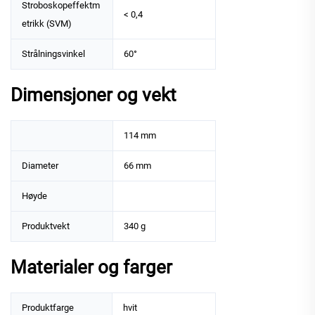
Stroboskopeffektm
< 0,4
etrikk (SVM)
Strålningsvinkel
60°
Dimensjoner og vekt
114 mm
Diameter
66 mm
Høyde
Produktvekt
340 g
Materialer og farger
Produktfarge
hvit