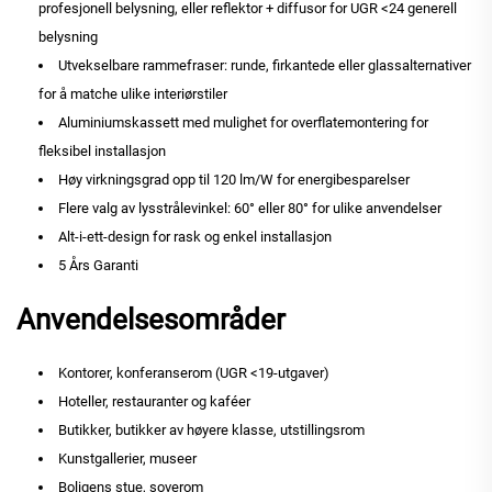
profesjonell belysning, eller reflektor + diffusor for UGR <24 generell
belysning
Utvekselbare rammefraser: runde, firkantede eller glassalternativer
for å matche ulike interiørstiler
Aluminiumskassett med mulighet for overflatemontering for
fleksibel installasjon
Høy virkningsgrad opp til 120 lm/W for energibesparelser
Flere valg av lysstrålevinkel: 60° eller 80° for ulike anvendelser
Alt-i-ett-design for rask og enkel installasjon
5 Års Garanti
Anvendelsesområder
Kontorer, konferanserom (UGR <19-utgaver)
Hoteller, restauranter og kaféer
Butikker, butikker av høyere klasse, utstillingsrom
Kunstgallerier, museer
Boligens stue, soverom