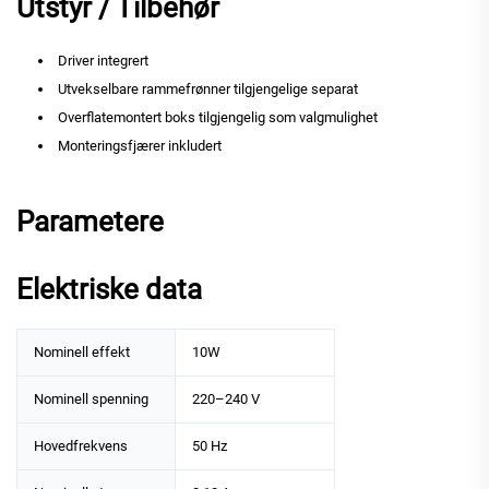
Utstyr / Tilbehør
Driver integrert
Utvekselbare rammefrønner tilgjengelige separat
Overflatemontert boks tilgjengelig som valgmulighet
Monteringsfjærer inkludert
Parametere
Elektriske data
Nominell effekt
10W
Nominell spenning
220–240 V
Hovedfrekvens
50 Hz