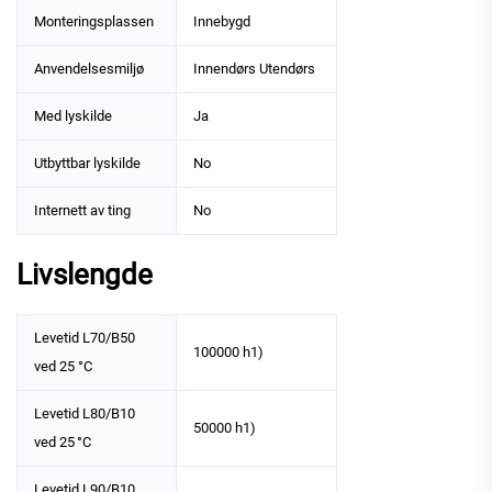
Monteringsplassen
Innebygd
Anvendelsesmiljø
Innendørs Utendørs
Med lyskilde
Ja
Utbyttbar lyskilde
No
Internett av ting
No
Livslengde
Levetid L70/B50
100000 h1)
ved 25 °C
Levetid L80/B10
50000 h1)
ved 25 °C
Levetid L90/B10