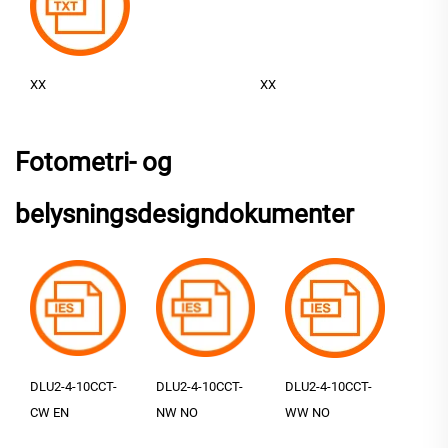
XX
XX
Fotometri- og
belysningsdesigndokumenter
DLU2-4-10CCT-
DLU2-4-10CCT-
DLU2-4-10CCT-
CW EN
NW NO
WW NO