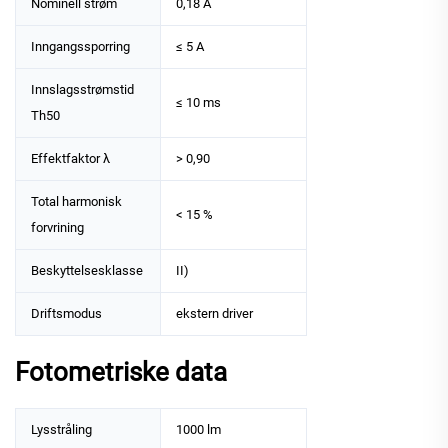
Nominell strøm
0,18 A
Inngangssporring
≤ 5 A
Innslagsstrømstid
≤ 10 ms
Th50
Effektfaktor λ
> 0,90
Total harmonisk
< 15 %
forvrining
Beskyttelsesklasse
II)
Driftsmodus
ekstern driver
Fotometriske data
Lysstråling
1000 lm