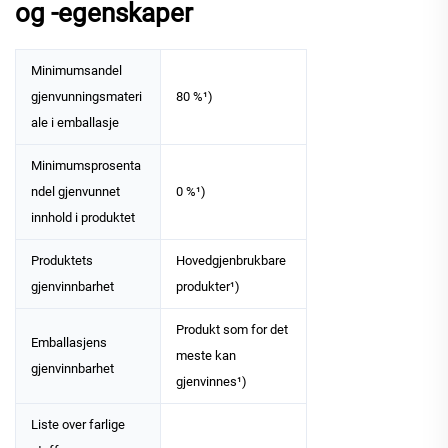
og -egenskaper
Minimumsandel
gjenvunningsmateri
80 %¹)
ale i emballasje
Minimumsprosenta
ndel gjenvunnet
0 %¹)
innhold i produktet
Produktets
Hovedgjenbrukbare
gjenvinnbarhet
produkter¹)
Produkt som for det
Emballasjens
meste kan
gjenvinnbarhet
gjenvinnes¹)
Liste over farlige