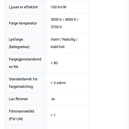
Ljuset er effektivt
100 lm/W
3000 K / 4000 K /
Farge temperatur
5700 K
Lysfarge
Varm / Naturlig /
(betegnelse)
Kald hvit
Fargegjenstandsind
> 80
ex RA
Standardavvik for
< 3 sdcm
fargematching
Lav flimmer
Ja
Flimmermetrikk
< 1
(Pst LM)