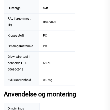
Husfarge
hvit
RAL-farge (mest
RAL 9003
lik)
Kroppsstoff
PC
Omslagsmateriale
PC
Glow-wire-test i
henhold til IEC
650℃
60695-2-12
Kvikksølvinnhold
0,0 mg
Anvendelse og montering
Omgivnings