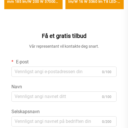
mm 185 lm/W 200 W 37000
lm/W 16 W 3360 lm T8 LED-
lm UFO LED-høydestrålelys
rør med startanordning
Få et gratis tilbud
Vår representant vil kontakte deg snart.
E-post
0/100
Navn
0/100
Selskapsnavn
0/200