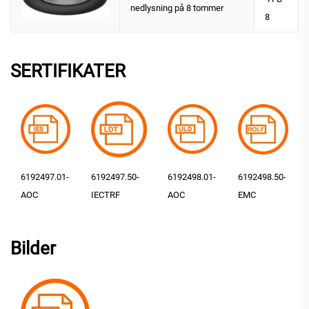
nedlysning på 8 tommer
8
SERTIFIKATER
6192497.01-
6192497.50-
6192498.01-
6192498.50-
AOC
IECTRF
AOC
EMC
Bilder