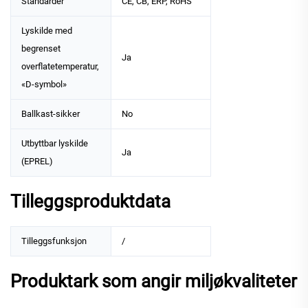
Standarder
CE, CB, ERP, RoHS
Lyskilde med
begrenset
Ja
overflatetemperatur,
«D-symbol»
Ballkast-sikker
No
Utbyttbar lyskilde
Ja
(EPREL)
Tilleggsproduktdata
Tilleggsfunksjon
/
Produktark som angir miljøkvaliteter