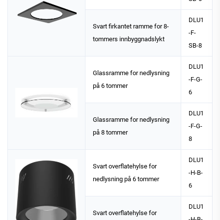
DLU1
Svart firkantet ramme for 8-
-F-
tommers innbyggnadslykt
SB-8
DLU1
Glassramme for nedlysning
-F-G-
på 6 tommer
6
DLU1
Glassramme for nedlysning
-F-G-
på 8 tommer
8
DLU1
Svart overflatehylse for
-H-B-
nedlysning på 6 tommer
6
DLU1
Svart overflatehylse for
-H-B-