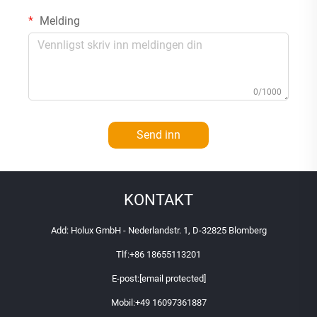
Melding
0/1000
Send inn
KONTAKT
Add: Holux GmbH - Nederlandstr. 1, D-32825 Blomberg
Tlf:
+86 18655113201
E-post:
[email protected]
Mobil:
+49 16097361887