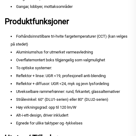
Gangar, lobbyer, mottaksområder
Produktfunksjoner
Forhåndsinnstilbare tri-hvite fargetemperaturer (CCT) (kan velges
på stedet)
Aluminiumshus for utmerket varmeavledning
Overflatemontert boks tilgjengelig som valgmulighet
To optiske systemer:
Reflektor + linse: UGR <19, profesjonell anti-blending
Reflektor + diffusor: UGR <24, myk og jevn lysfordeling
Utvekselbare rammefrønner: rund, firkantet, glassalternativer
Strålevinkel: 60° (DLU1-serien) eller 80° (DLU2-serien)
Høy virkningsgrad: opp til 120 lm/W
Alt-i-ett-design, driver inkludert
Egnede for ulike taktyper og -tykkelses