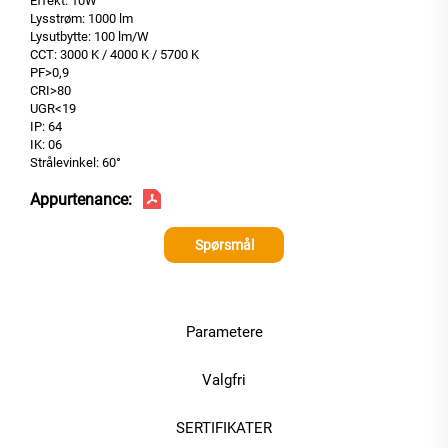
Effekt: 10W
Lysstrøm: 1000 lm
Lysutbytte: 100 lm/W
CCT: 3000 K / 4000 K / 5700 K
PF>0,9
CRI>80
UGR<19
IP: 64
IK: 06
Strålevinkel: 60°
Appurtenance:
Spørsmål
Parametere
Valgfri
SERTIFIKATER