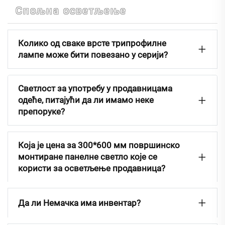
Спољна осветљење
Колико од сваке врсте трипрофилне
лампе може бити повезано у серији?
Светлост за употребу у продавницама
одеће, питајући да ли имамо неке
препоруке?
Која је цена за 300*600 мм површинско
монтиране панелне светло које се
користи за осветљење продавница?
Да ли Немачка има инвентар?