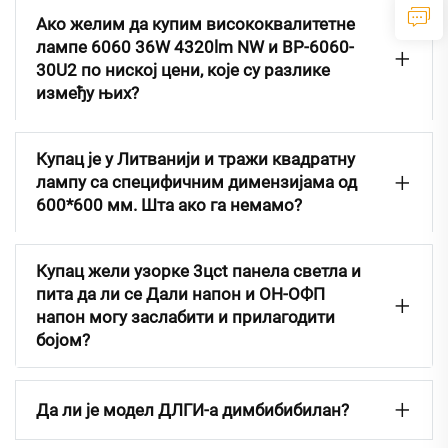
Ако желим да купим висококвалитетне
лампе 6060 36W 4320lm NW и BP-6060-
30U2 по ниској цени, које су разлике
између њих?
Купац је у Литванији и тражи квадратну
лампу са специфичним димензијама од
600*600 мм. Шта ако га немамо?
Купац жели узорке 3цct панела светла и
пита да ли се Дали напон и ОН-ОФП
напон могу заслабити и прилагодити
бојом?
Да ли је модел ДЛГИ-а димбибибилан?