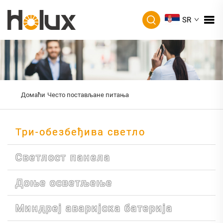
SR
Домаћи
Често постављане питања
Три-обезбеђива светло
Светлост панела
Доње осветљење
Миндреј аваријска батерија