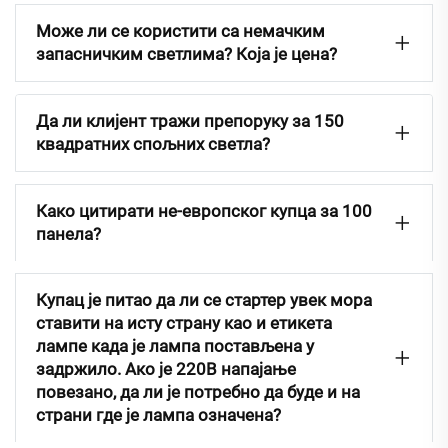
Може ли се користити са немачким
запасничким светлима? Која је цена?
Да ли клијент тражи препоруку за 150
квадратних спољних светла?
Како цитирати не-европског купца за 100
панела?
Купац је питао да ли се стартер увек мора
ставити на исту страну као и етикета
лампе када је лампа постављена у
задржило. Ако је 220В напајање
повезано, да ли је потребно да буде и на
страни где је лампа означена?