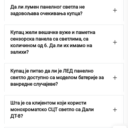
Да ли лумен панелног светла не
задовољава очекивања купца?
Купац жели вешачке вуже и паметна
сензорска панела са светлима, са
количином од 6. Да ли их имамо на
залихи?
Купац је питао да ли је ЛЕД панелно
светло доступно са моделом батерије за
ванредне случајеве?
Шта је са клијентом који користи
монохроматско СЦТ светло са Дали
ДТ-8?