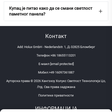
Купац је питао како да се смани светлост
паметног панела?
Контакт
Add: Holux GmbH - Nederlandstr. 1, Д-32825 Бломберг
Телефон:
+86 18655113201
Е-маил:
[email protected]
Мобил:
+49 16097361887
Ауторска права © 2026 Хангзхоу Холукс Светлост Технологија Цо,
Лтд. Сва права задржана
Политике приватности
ИНФОРМАЦИЈА