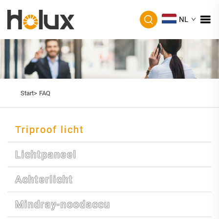
NL
Start>
FAQ
Triproof licht
Lichtpaneel
Achterlicht
Mindray-noodaccu