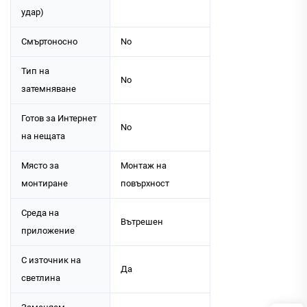
удар)
Смъртоносно
No
Тип на
No
затемняване
Готов за Интернет
No
на нещата
Място за
Монтаж на
монтиране
повърхност
Среда на
Вътрешен
приложение
С източник на
Да
светлина