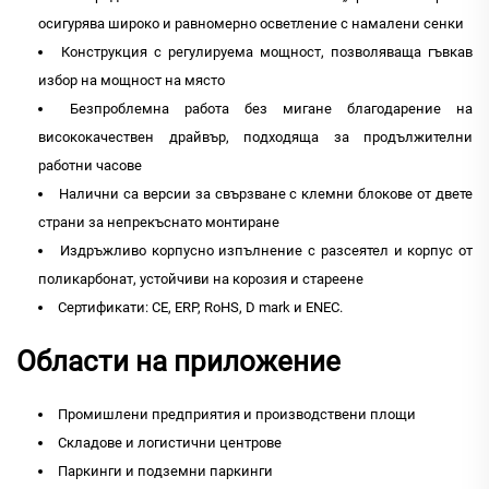
осигурява широко и равномерно осветление с намалени сенки
Конструкция с регулируема мощност, позволяваща гъвкав
избор на мощност на място
Безпроблемна работа без мигане благодарение на
висококачествен драйвър, подходяща за продължителни
работни часове
Налични са версии за свързване с клемни блокове от двете
страни за непрекъснато монтиране
Издръжливо корпусно изпълнение с разсеятел и корпус от
поликарбонат, устойчиви на корозия и стареене
Сертификати: CE, ERP, RoHS, D mark и ENEC.
Области на приложение
Промишлени предприятия и производствени площи
Складове и логистични центрове
Паркинги и подземни паркинги