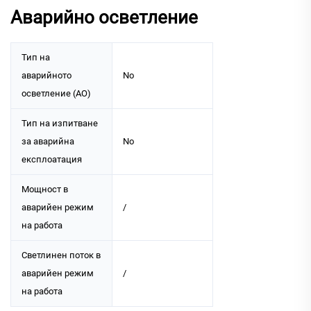
Аварийно осветление
Тип на
аварийното
No
осветление (АО)
Тип на изпитване
за аварийна
No
експлоатация
Мощност в
аварийен режим
/
на работа
Светлинен поток в
аварийен режим
/
на работа