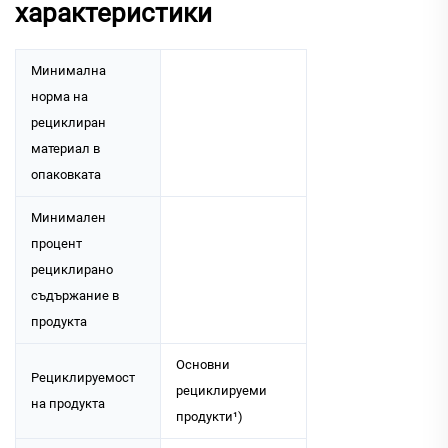
характеристики
Минимална
норма на
рециклиран
материал в
опаковката
Минимален
процент
рециклирано
съдържание в
продукта
Основни
Рециклируемост
рециклируеми
на продукта
продукти¹)