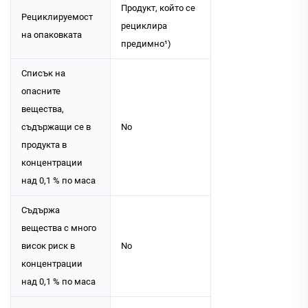
Продукт, който се
Рециклируемост
рециклира
на опаковката
предимно¹)
Списък на
опасните
вещества,
съдържащи се в
No
продукта в
концентрации
над 0,1 % по маса
Съдържа
вещества с много
висок риск в
No
концентрации
над 0,1 % по маса