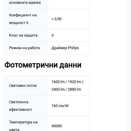
основната мрежа
Коефициент на
> 0,90
мощност λ
Клас на защита
II
Режим на работа
Драйвер Philips
Фотометрични данни
1600 lm / 1920 lm /
Световен поток
2400 lm / 2880 lm
Светлинна
160 лм/W
ефективност
Температура на
4000K
цвета