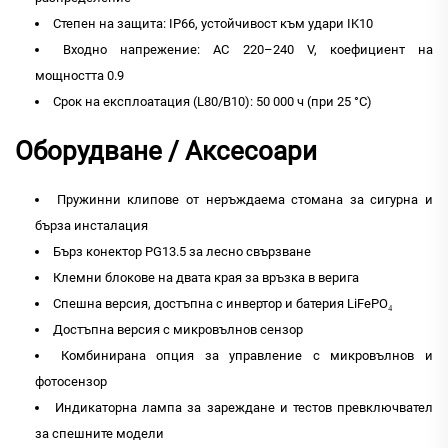
Степен на защита: IP66, устойчивост към удари IK10
Входно напрежение: AC 220–240 V, коефициент на
мощността 0.9
Срок на експлоатация (L80/B10): 50 000 ч (при 25 °C)
Оборудване / Аксесоари
Пружинни клипове от неръждаема стомана за сигурна и
бърза инсталация
Бърз конектор PG13.5 за лесно свързване
Клемни блокове на двата края за връзка в верига
Спешна версия, достъпна с инвертор и батерия LiFePO₄
Достъпна версия с микровълнов сензор
Комбинирана опция за управление с микровълнов и
фотосензор
Индикаторна лампа за зареждане и тестов превключвател
за спешните модели