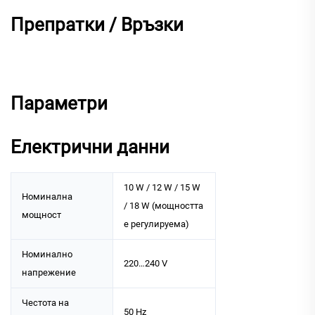
Препратки / Връзки
Параметри
Електрични данни
10 W / 12 W / 15 W
Номинална
/ 18 W (мощността
мощност
е регулируема)
Номинално
220…240 V
напрежение
Честота на
50 Hz