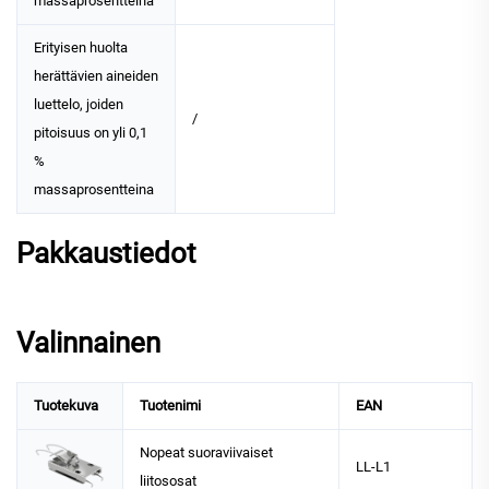
massaprosentteina
Erityisen huolta
herättävien aineiden
luettelo, joiden
/
pitoisuus on yli 0,1
%
massaprosentteina
Pakkaustiedot
Valinnainen
Tuotekuva
Tuotenimi
EAN
Nopeat suoraviivaiset
LL-L1
liitososat