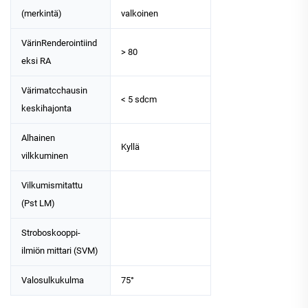
(merkintä)
valkoinen
VärinRenderointiind
> 80
eksi RA
Värimatcchausin
< 5 sdcm
keskihajonta
Alhainen
Kyllä
vilkkuminen
Vilkumismitattu
(Pst LM)
Stroboskooppi-
ilmiön mittari (SVM)
Valosulkukulma
75°