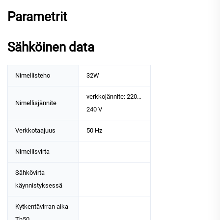
Parametrit
Sähköinen data
Nimellisteho
32W
verkkojännite: 220…
Nimellisjännite
240 V
Verkkotaajuus
50 Hz
Nimellisvirta
Sähkövirta
käynnistyksessä
Kytkentävirran aika
Th50