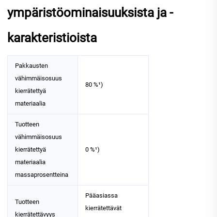
ympäristöominaisuuksista ja -
karakteristioista
Pakkausten
vähimmäisosuus
80 %¹)
kierrätettyä
materiaalia
Tuotteen
vähimmäisosuus
kierrätettyä
0 %¹)
materiaalia
massaprosentteina
Pääasiassa
Tuotteen
kierrätettävät
kierrätettävyys