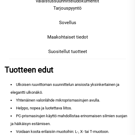
valaistussuunnitteludokumentit
Tarjouspyyntö
Sovellus
Maakohtaiset tiedot
Suositellut tuotteet
Tuotteen edut
Ulkoisen ruuvittoman suunnittelun ansiosta yksinkertainen ja
elegantti ulkonäkö.
Yhtenäinen valonlähde mikroprismasirujen avulla.
Helppo, nopea ja luotettava liitos.
PC-prismasirujen käyttö mahdollistaa erinomaisen silmien suojan
ja häikäisyn estämisen.
Voidaan koota erilaisiin muotoihin: L-, X- tai T-muotoon.