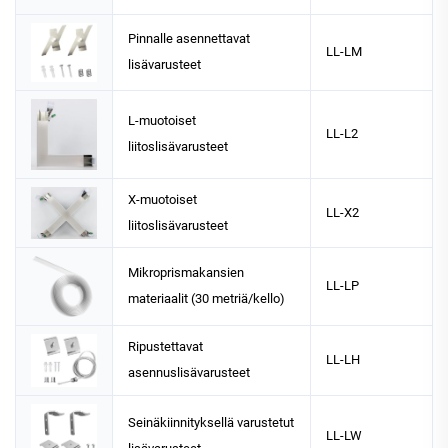
Pinnalle asennettavat
LL-LM
lisävarusteet
L-muotoiset
LL-L2
liitoslisävarusteet
X-muotoiset
LL-X2
liitoslisävarusteet
Mikroprismakansien
LL-LP
materiaalit (30 metriä/kello)
Ripustettavat
LL-LH
asennuslisävarusteet
Seinäkiinnityksellä varustetut
LL-LW