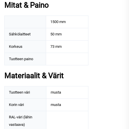
Mitat & Paino
1500 mm
Sähkölaitteet
50 mm
Korkeus
73 mm
Tuotteen paino
Materiaalit & Värit
Tuotteen väri
musta
Korin väri
musta
RAL-väri (lähin
vastaava)