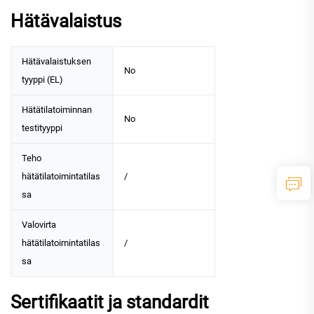
Hätävalaistus
Hätävalaistuksen
No
tyyppi (EL)
Hätätilatoiminnan
No
testityyppi
Teho
hätätilatoimintatilas
/
sa
Valovirta
hätätilatoimintatilas
/
sa
Sertifikaatit ja standardit