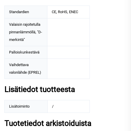
Standardien
CE, RoHS, ENEC
Valaisin rajoitetulla
pinnanlämmöllä, "D-
merkintä"
Palloiskunkestävä
Vaihdettava
valonlähde (EPREL)
Lisätiedot tuotteesta
Lisätoiminto
/
Tuotetiedot arkistoiduista