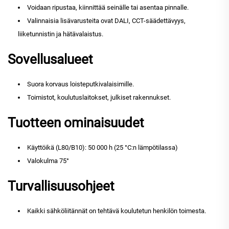
Voidaan ripustaa, kiinnittää seinälle tai asentaa pinnalle.
Valinnaisia lisävarusteita ovat DALI, CCT-säädettävyys,
liiketunnistin ja hätävalaistus.
Sovellusalueet
Suora korvaus loisteputkivalaisimille.
Toimistot, koulutuslaitokset, julkiset rakennukset.
Tuotteen ominaisuudet
Käyttöikä (L80/B10): 50 000 h (25 °C:n lämpötilassa)
Valokulma 75°
Turvallisuusohjeet
Kaikki sähköliitännät on tehtävä koulutetun henkilön toimesta.