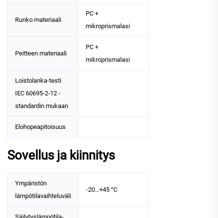
PC +
Runko materiaali
mikroprismalasi
PC +
Peitteen materiaali
mikroprismalasi
Loistolanka-testi
IEC 60695-2-12 -
standardin mukaan
Elohopeapitoisuus
Sovellus ja kiinnitys
Ympäristön
-20…+45 °C
lämpötilavaihteluväli
Säilytyslämpötila-