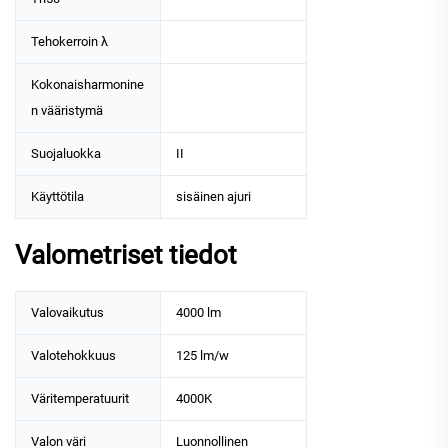
Tehokerroin λ
Kokonaisharmonine
n vääristymä
Suojaluokka
II
Käyttötila
sisäinen ajuri
Valometriset tiedot
Valovaikutus
4000 lm
Valotehokkuus
125 lm/w
Väritemperatuurit
4000K
Valon väri
Luonnollinen