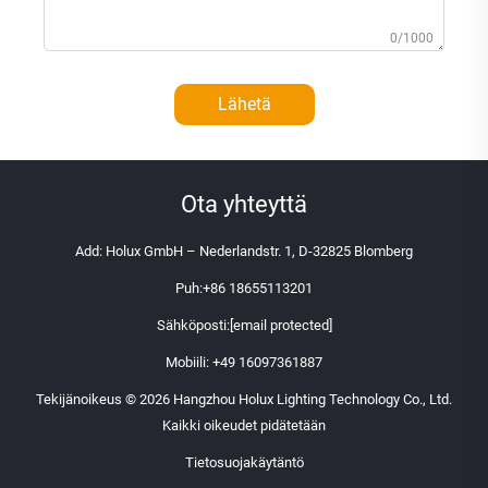
0/1000
Lähetä
Ota yhteyttä
Add: Holux GmbH – Nederlandstr. 1, D-32825 Blomberg
Puh:
+86 18655113201
Sähköposti:
[email protected]
Mobiili:
+49 16097361887
Tekijänoikeus © 2026 Hangzhou Holux Lighting Technology Co., Ltd.
Kaikki oikeudet pidätetään
Tietosuojakäytäntö