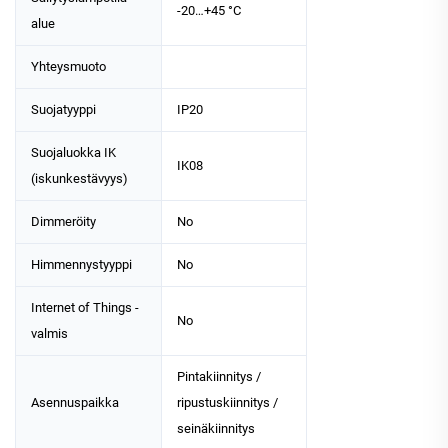
-20…+45 °C
alue
Yhteysmuoto
Suojatyyppi
IP20
Suojaluokka IK
IK08
(iskunkestävyys)
Dimmeröity
No
Himmennystyyppi
No
Internet of Things -
No
valmis
Pintakiinnitys /
Asennuspaikka
ripustuskiinnitys /
seinäkiinnitys