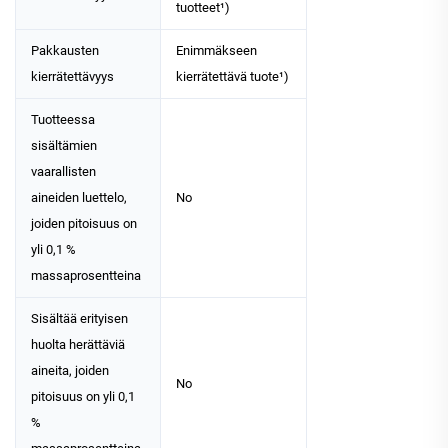
tuotteet¹)
Pakkausten
Enimmäkseen
kierrätettävyys
kierrätettävä tuote¹)
Tuotteessa
sisältämien
vaarallisten
aineiden luettelo,
No
joiden pitoisuus on
yli 0,1 %
massaprosentteina
Sisältää erityisen
huolta herättäviä
aineita, joiden
No
pitoisuus on yli 0,1
%