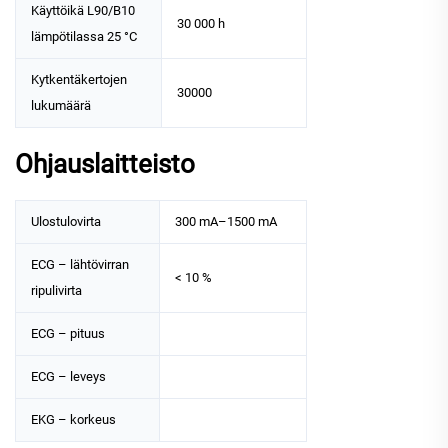
Käyttöikä L90/B10
30 000 h
lämpötilassa 25 °C
Kytkentäkertojen
30000
lukumäärä
Ohjauslaitteisto
Ulostulovirta
300 mA–1500 mA
ECG – lähtövirran
< 10 %
ripulivirta
ECG – pituus
ECG – leveys
EKG – korkeus