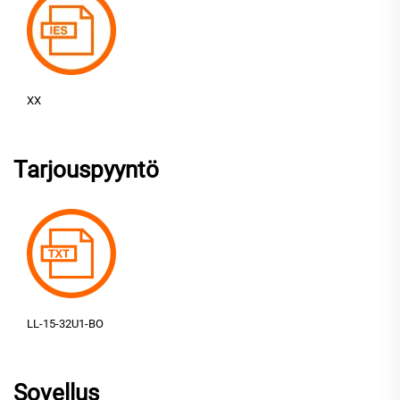
XX
Tarjouspyyntö
LL-15-32U1-BO
Sovellus