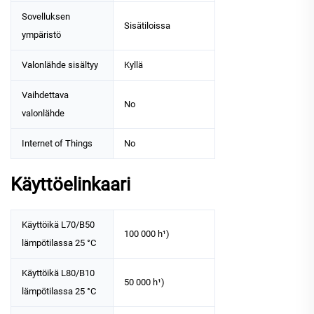
Sovelluksen
Sisätiloissa
ympäristö
Valonlähde sisältyy
Kyllä
Vaihdettava
No
valonlähde
Internet of Things
No
Käyttöelinkaari
Käyttöikä L70/B50
100 000 h¹)
lämpötilassa 25 °C
Käyttöikä L80/B10
50 000 h¹)
lämpötilassa 25 °C