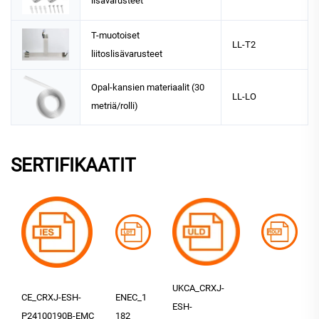
lisävarusteet
T-muotoiset
LL-T2
liitoslisävarusteet
Opal-kansien materiaalit (30
LL-LO
metriä/rolli)
SERTIFIKAATIT
UKCA_CRXJ-
CE_CRXJ-ESH-
ENEC_1
ESH-
P24100190B-EMC
182