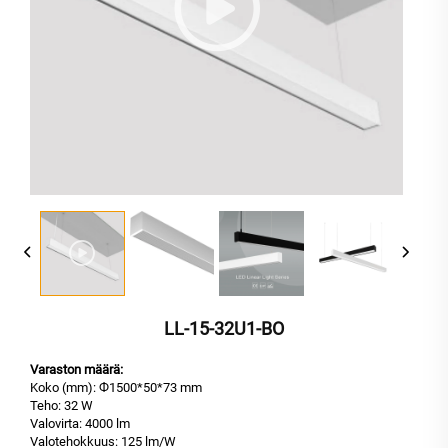
LL-15-32U1-BO
Varaston määrä:
Koko (mm): Ф1500*50*73 mm
Teho: 32 W
Valovirta: 4000 lm
Valotehokkuus: 125 lm/W