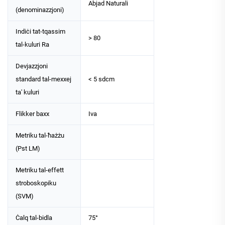
Abjad Naturali
(denominazzjoni)
Indiċi tat-tqassim
> 80
tal-kuluri Ra
Devjazzjoni
standard tal-mexxej
< 5 sdcm
ta' kuluri
Flikker baxx
Iva
Metriku tal-ħażżu
(Pst LM)
Metriku tal-effett
stroboskopiku
(SVM)
Ċalq tal-bidla
75°