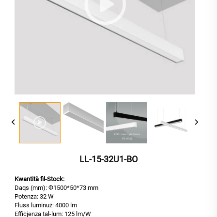
LL-15-32U1-BO
Kwantità fil-Stock:
Daqs (mm): Ф1500*50*73 mm
Potenza: 32 W
Fluss luminuż: 4000 lm
Effiċjenza tal-lum: 125 lm/W