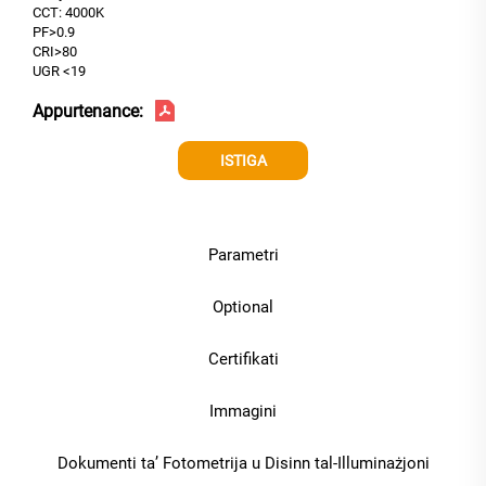
CCT: 4000K
PF>0.9
CRI>80
UGR <19
Appurtenance:
ISTIGA
Parametri
Optional
Certifikati
Immagini
Dokumenti ta’ Fotometrija u Disinn tal-Illuminażjoni