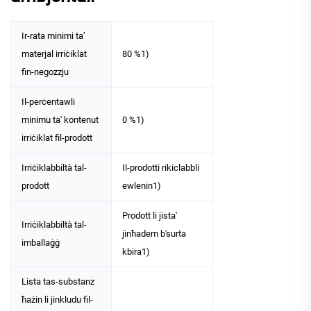
Ir-rata minimi ta’
materjal irriċiklat
80 %1)
fin-negozzju
Il-perċentawli
minimu ta' kontenut
0 %1)
irriċiklat fil-prodott
Irriċiklabbiltà tal-
Il-prodotti rikiclabbli
prodott
ewlenin1)
Prodott li jista'
Irriċiklabbiltà tal-
jinħadem b'surta
imballaġġ
kbira1)
Lista tas-substanz
ħażin li jinkludu fil-