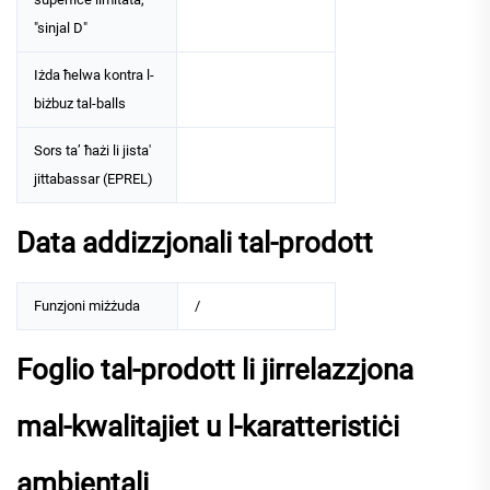
"sinjal D"
Iżda ħelwa kontra l-
biżbuz tal-balls
Sors ta’ ħażi li jista'
jittabassar (EPREL)
Data addizzjonali tal-prodott
Funzjoni miżżuda
/
Foglio tal-prodott li jirrelazzjona
mal-kwalitajiet u l-karatteristiċi
ambjentali