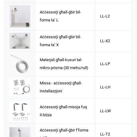
Aċċessorji għall-ġbir bil-
LL-L2
forma ta’ L
Aċċessorji għall-ġbir bil-
LL-X2
forma ta’ X
Materjali għall-kusuri tal-
LL-LP
mikro-prisma (30 metru/rull)
Missa - aċċessorji għall-
LL-LH
installazzjoni
Aċċessorji għall-missja fuq
LL-LW
il-biżza
Aċċessorji għall-ġbir f'forma
LL-T2