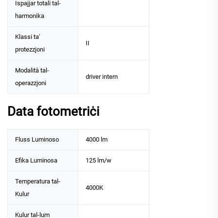
Ispajjar totali tal-
harmonika
Klassi ta'
II
protezzjoni
Modalità tal-
driver intern
operazzjoni
Data fotometriċi
Fluss Luminoso
4000 lm
Efika Luminosa
125 lm/w
Temperatura tal-
4000K
Kulur
Kulur tal-lum