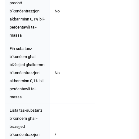
prodott
b’konċentrazzjoni
No
akbar minn 0,1% bil-
perċentawli tal-
massa
Fih substanz
b’konċern għall-
biżżejjed għalkemm
b’konċentrazzjoni
No
akbar minn 0,1% bil-
perċentawli tal-
massa
Lista tas-substanz
b’konċern għall-
biżżejjed
b’konċentrazzjoni
/