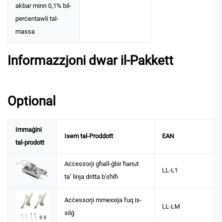
akbar minn 0,1% bil-
perċentawli tal-
massa
Informazzjoni dwar il-Pakkett
Optional
Immaġini
Isem tal-Proddott
EAN
tal-prodott
Aċċessorji għall-ġbir ħanut
LL-L1
ta’ linja dritta b’sħiħ
Aċċessorji mmexxija fuq is-
LL-LM
silġ