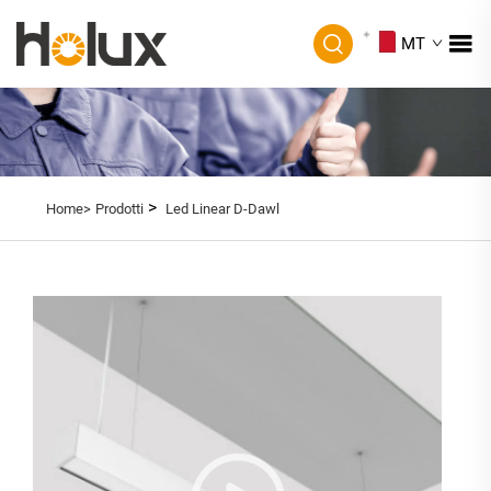
MT
>
Home>
Prodotti
Led Linear D-Dawl