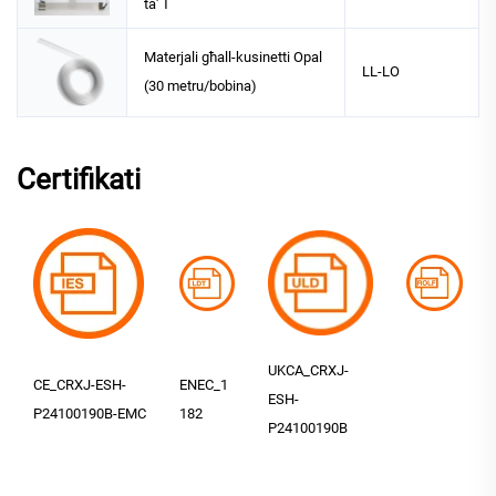
ta' T
Materjali għall-kusinetti Opal
LL-LO
(30 metru/bobina)
Certifikati
UKCA_CRXJ-
CE_CRXJ-ESH-
ENEC_1
ESH-
P24100190B-EMC
182
P24100190B