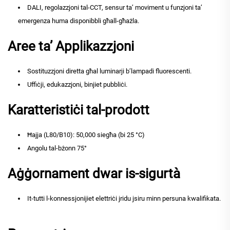
DALI, regolazzjoni tal-CCT, sensur ta’ moviment u funzjoni ta’
emergenza huma disponibbli għall-għażla.
Aree ta’ Applikazzjoni
Sostituzzjoni diretta għal luminarji b’lampadi fluorescenti.
Uffiċji, edukazzjoni, binjiet pubbliċi.
Karatteristiċi tal-prodott
Ħajja (L80/B10): 50,000 siegħa (bi 25 °C)
Angolu tal-bżonn 75°
Aġġornament dwar is-sigurtà
It-tutti l-konnessjonijiet elettriċi jridu jsiru minn persuna kwalifikata.