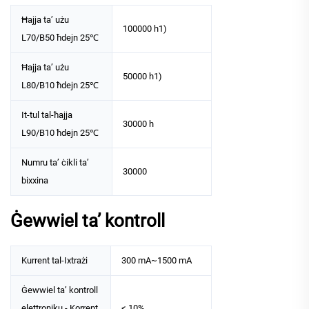
Ħajja ta’ użu
100000 h1)
L70/B50 ħdejn 25℃
Ħajja ta’ użu
50000 h1)
L80/B10 ħdejn 25℃
It-tul tal-ħajja
30000 h
L90/B10 ħdejn 25℃
Numru ta’ ċikli ta’
30000
bixxina
Ġewwiel ta’ kontroll
Kurrent tal-Ixtrażi
300 mA~1500 mA
Ġewwiel ta’ kontroll
elettroniku - Korrent
< 10%