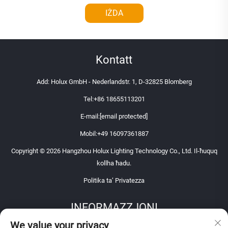
IŻDA
Kontatt
Add: Holux GmbH - Nederlandstr. 1, D-32825 Blomberg
Tel:
+86 18655113201
E-mail:
[email protected]
Mobil:
+49 16097361887
Copyright © 2026 Hangzhou Holux Lighting Technology Co., Ltd. Il-ħuquq
kollha ħadu.
Politika ta’ Privatezza
INFORMAZZJONI
We value your privacy