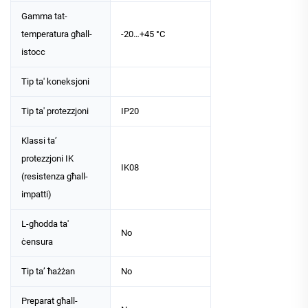
Gamma tat-
temperatura għall-
-20…+45 °C
istocc
Tip ta' koneksjoni
Tip ta' protezzjoni
IP20
Klassi ta’
protezzjoni IK
IK08
(resistenza għall-
impatti)
L-għodda ta'
No
ċensura
Tip ta’ ħażżan
No
Preparat għall-