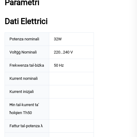
Parametri
Dati Elettrici
Potenza nominali
32W
Voltġġ Nominali
220…240 V
Frekwenza tal-biżka
50 Hz
Kurrent nominali
Kurrent inizjali
Ħin tal-kurrent ta’
ħolqien Th50
Fattur tal-potenza λ