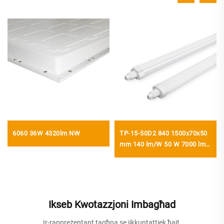
6060 36W 4320lm NW
TP-15-50D2 840 1500x70x50
mm 140 lm/W 50 W 7000 lm
LED Ħażżan Tri-proof
Ikseb Kwotazzjoni Imbagħad
Ir-rappreżentant tagħna se jikkuntattjek ħajt.