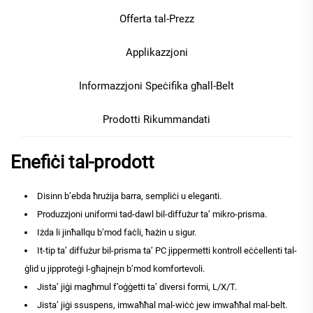
Offerta tal-Prezz
Applikazzjoni
Informazzjoni Speċifika għall-Belt
Prodotti Rikummandati
Enefiċi tal-prodott
Disinn b’ebda ħrużija barra, sempliċi u eleganti.
Produzzjoni uniformi tad-dawl bil-diffużur ta’ mikro-prisma.
Iżda li jinħallqu b’mod faċli, ħażin u sigur.
It-tip ta’ diffużur bil-prisma ta’ PC jippermetti kontroll eċċellenti tal-
ġlid u jipproteġi l-għajnejn b’mod komfortevoli.
Jista’ jiġi magħmul f’oġġetti ta’ diversi formi, L/X/T.
Jista’ jiġi ssuspens, imwaħħal mal-wiċċ jew imwaħħal mal-belt.