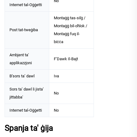
No
Internet tal-Oġġetti
Montaġġ tas-silġ /
Montaġġ bil-oħlok /
Post tat-tweġiba
Montaġġ fuq il-
biċċa
Ambjent ta'
F’Dawk Il-Bajt
applikazzjoni
B’sors ta’ dawl
Iva
Sors ta’ dawl li jista’
No
jittabba'
Internet tal-Oġġetti
No
Spanja ta' ġija