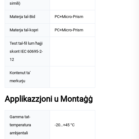
simili)
Materja tal-Bid
PC+Micro-Prism
Materja tal-kopri
PC+Micro-Prism
Test tal-fil lum ħajji
skont IEC 60695-2-
12
Kontenut ta’
merkurju
Applikazzjoni u Montaġġ
Gamma tat-
temperatura
-20…+45 °C
ambjentali