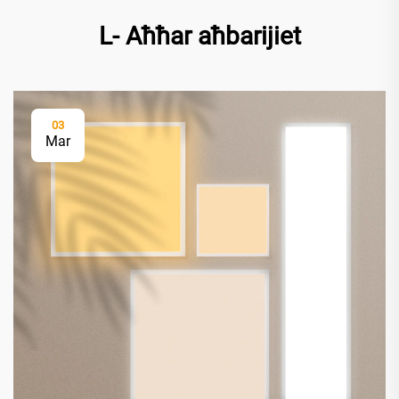
L- Aħħar aħbarijiet
03
Mar