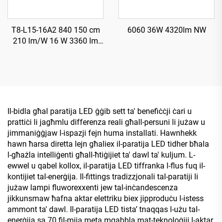
T8-L15-16A2 840 150 cm
6060 36W 4320lm NW
210 lm/W 16 W 3360 lm
Tubu LED T8 b’Starter
Il-bidla għal paratija LED ġġib sett ta' benefiċċji ċari u
prattiċi li jagħmlu differenza reali għall-persuni li jużaw u
jimmaniġġjaw l-ispazji fejn huma installati. Hawnhekk
hawn ħarsa diretta lejn għaliex il-paratija LED tidher bħala
l-għażla intelliġenti għall-ħtiġijiet ta' dawl ta' kuljum. L-
ewwel u qabel kollox, il-paratija LED tiffranka l-flus fuq il-
kontijiet tal-enerġija. Il-fittings tradizzjonali tal-paratiji li
jużaw lampi fluworexxenti jew tal-inċandescenza
jikkunsmaw ħafna aktar elettriku biex jipproduċu l-istess
ammont ta' dawl. Il-paratija LED tistaʼ tnaqqas l-użu tal-
enerġija sa 70 fil-mija meta mqabbla mat-teknoloġiji l-aktar