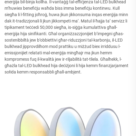
enerġija bil-binja kollha. Il-vantaġġ tal-effiċjenza tal-LED bulkhead
m’huwiex benefiċju waħda biss imma benefiċju kontinwu. Kull
siegħa li l-fitting joħroġ, huwa jkun jikkonsuma inqas enerġija minn
dak it-tradizzjonali li jkun jikkompeti ma’. Matul il-ħajja ta’ servizz li
tipikament teċċedi 50,000 siegħa, is-siġġa kumulattiva għall-
enerġija hija sinifikanti. Għal organiżzazzjonijiet b’impegni għas-
sostenibbiltà jew b’obbiettivi għar-riduzzjoni tal-karbonju, il-LED
bulkhead jipprovdilhom mod prattiku u miżżud biex irriddusu l-
emissjonijiet relatati mal-enerġija mingħajr ma jkun hemm
kompromess fuq il-kwalità jew ir-riljabilità tat-tliela. Għalhekk, l-
għażla tal-LED bulkhead hija deċiżjoni li hija kemm finanzjarjament
sołida kemm responsabbli għall-ambjent.