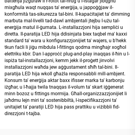
batterija jiżguraw li r-rotot tal-ħruġ u l-istaġar jibqgħu
mixgħula waqt nuqqas ta' enerġija, u jappoġġjaw il-
konformità tas-sikurezza tal-bini. Il-kapaċitajiet ta' dimming
marbuta mal-livelli tad-dawl ambjentali jtejbu l-użu tal-
enerġija matul il-ġurnata. L-installazzjoni hija sempliċi u
diretta. Il-paratija LED hija ddisinjata biex taqbel ma' kaxxi
standard ta' wara u konfigurazzjonijiet ta' wajers, u b'hekk
tkun faċli li jiġu mibdula l-fittings qodma mingħajr xogħol
elettriku kbir. Dan l-approċċ plug-and-play inaqqas il-ħin u l-
ispiża tal-installazzjoni, kemm jekk il-proġett jinvolvi
installazzjoni waħda jew aġġustament sħiħ tal-bini. Il-
paratija LED hija wkoll għażla responsabbli mill-ambjent.
Konsum ta' enerġija aktar baxx ifisser marka ta' karbonju
iżgħar, u l-ħajja twila tnaqqas il-volum ta' skart iġġenerat
minn bozoz u fittings mormija. Għall-organizzazzjonijiet li
jaħdmu lejn miri ta' sostenibbiltà, l-ispeċifikazzjoni ta'
unitajiet ta' paratiji LED hija pass prattiku u viżibbli fid-
direzzjoni t-tajba.