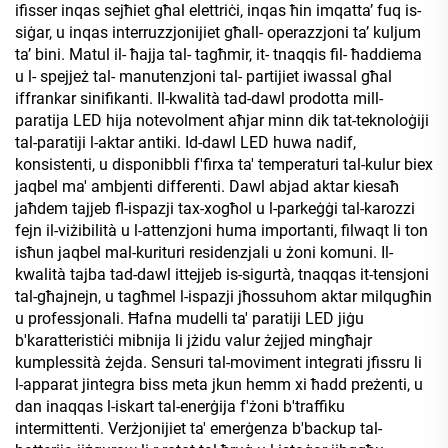
ifisser inqas sejħiet għal elettriċi, inqas ħin imqattaʼ fuq is-
siġar, u inqas interruzzjonijiet għall- operazzjoni taʼ kuljum
taʼ bini. Matul il- ħajja tal- tagħmir, it- tnaqqis fil- ħaddiema
u l- spejjeż tal- manutenzjoni tal- partijiet iwassal għal
iffrankar sinifikanti. Il-kwalità tad-dawl prodotta mill-
paratija LED hija notevolment aħjar minn dik tat-teknoloġiji
tal-paratiji l-aktar antiki. Id-dawl LED huwa nadif,
konsistenti, u disponibbli f'firxa ta' temperaturi tal-kulur biex
jaqbel ma' ambjenti differenti. Dawl abjad aktar kiesaħ
jaħdem tajjeb fl-ispazji tax-xogħol u l-parkeġġi tal-karozzi
fejn il-viżibilità u l-attenzjoni huma importanti, filwaqt li ton
isħun jaqbel mal-kurituri residenzjali u żoni komuni. Il-
kwalità tajba tad-dawl ittejjeb is-sigurtà, tnaqqas it-tensjoni
tal-għajnejn, u tagħmel l-ispazji jħossuhom aktar milqugħin
u professjonali. Ħafna mudelli ta' paratiji LED jiġu
b'karatteristiċi mibnija li jżidu valur żejjed mingħajr
kumplessità żejda. Sensuri tal-moviment integrati jfissru li
l-apparat jintegra biss meta jkun hemm xi ħadd preżenti, u
dan inaqqas l-iskart tal-enerġija f'żoni b'traffiku
intermittenti. Verżjonijiet ta' emerġenza b'backup tal-