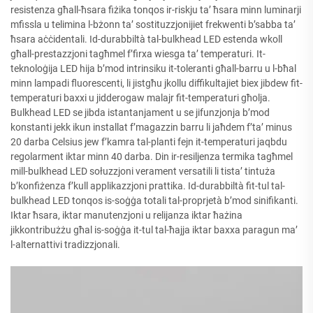
resistenza għall-ħsara fiżika tonqos ir-riskju ta’ ħsara minn luminarji
mfissla u telimina l-bżonn ta’ sostituzzjonijiet frekwenti b’sabba ta’
ħsara aċċidentali. Id-durabbiltà tal-bulkhead LED estenda wkoll
għall-prestazzjoni tagħmel f’firxa wiesga ta’ temperaturi. It-
teknoloġija LED hija b’mod intrinsiku it-toleranti għall-barru u l-bħal
minn lampadi fluorescenti, li jistgħu jkollu diffikultajiet biex jibdew fit-
temperaturi baxxi u jidderogaw malajr fit-temperaturi għolja.
Bulkhead LED se jibda istantanjament u se jifunzjonja b’mod
konstanti jekk ikun installat f’magazzin barru li jaħdem f’ta’ minus
20 darba Celsius jew f’kamra tal-planti fejn it-temperaturi jaqbdu
regolarment iktar minn 40 darba. Din ir-resiljenza termika tagħmel
mill-bulkhead LED sołuzzjoni verament versatili li tista’ tintuża
b’konfiżenza f’kull applikazzjoni prattika. Id-durabbiltà fit-tul tal-
bulkhead LED tonqos is-soġġa totali tal-proprjetà b’mod sinifikanti.
Iktar ħsara, iktar manutenzjoni u relijanza iktar ħażina
jikkontribużżu għal is-soġġa it-tul tal-ħajja iktar baxxa paragun ma’
l-alternattivi tradizzjonali.