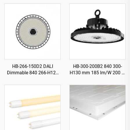
HB-266-150D2 DALI
HB-300-200B2 840 300-
Dimmable 840 266-H120
H130 mm 185 lm/W 200 W
mm 185 lm/W 150 W
37000 lm Illuminatur LED
27750 lm Illuminatur LED
Għoli Ħajji (UFO) għall-
Għoli Ħajji (UFO) għall-
Bajjiet
Bajjiet