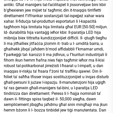
antiki. Għal maniġers tal-faċilitajiet li jissorveljaw bini kbir
b'għexieren jew mijiet ta' tagħmir, din it-tnaqqis tirrifletti
direttament f'iffrankar sostanzjali tal-ispejjeż xahar wara
xahar. Il-fiduċja tal-produtturi esportaturi li l-kapaċità
tagħhom hija limitata hija limitata għal EUR [50-50] miljun.
Id- durabilità hija vantaġġ ieħor kbir. Il-paratija LED hija
mibnija biex tittratta kundizzjonijiet diffiċli. Il- qtugħ tiegħu
li ma jitħalliex jitfaċċa jżomm it- trab u l- umdità barra, u
għalhekk jibqaʼ jaħdem b'mod affidabbli f'kmamar umdi,
f'parkeġġi tal- karozzi li ma jidhrux, u f'kurituri industrijali li
fihom ikun hemm ħafna nies fejn tagħmir ieħor ma Il-kisi
robust tal-polikarbonat jirreżisti l-ħsarat u l-impatt, u dan
inaqqas ir-riskju ta' ħsara f'żoni ta' traffiku qawwi. Din il-
ħiliet ta' saħħa tfisser inqas sostituzzjonijiet u inqas disturb
għall-persuni li jużaw l-ispazju. Il-manutenzjoni hija uġigħ
ta' ras ġenwin għall-maniġers tal-bini, u l-paratija LED
tindirizza dan direttament. Peress li l- ħajja nominali taʼ
dawn il- fittings spiss taqbeż il- 50,000 siegħa, dawn
sempliċement jibqgħu jaħdmu għal snin mingħajr ma jkun
hemm bżonn li l- bozza tinbidel jew tiġi manutentata. Dan