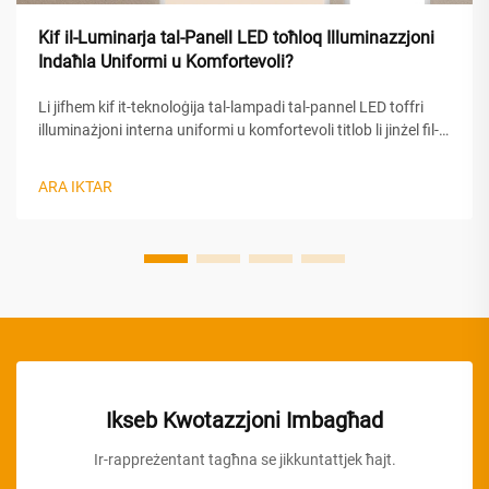
Kif il-Luminarja tal-Panell LED toħloq Illuminazzjoni
Indaħla Uniformi u Komfortevoli?
Li jifhem kif it-teknoloġija tal-lampadi tal-pannel LED toffri
illuminażjoni interna uniformi u komfortevoli titlob li jinżel fil-
ħajja tal-inġinerija ottika sofistikata u tal-prinċipji tad-disinn li
jinsabu wara dawn is-sołuzzjonijiet moderni ta' illuminażjoni.
ARA IKTAR
Il-lampadi tal-pannel LED jilħqu prestazzjoni superjuri...
Ikseb Kwotazzjoni Imbagħad
Ir-rappreżentant tagħna se jikkuntattjek ħajt.