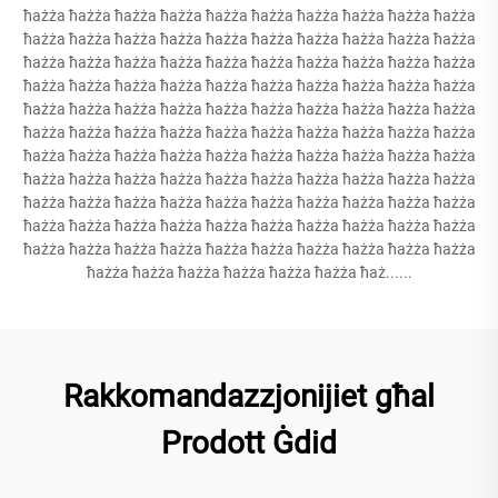
ħażża ħażża ħażża ħażża ħażża ħażża ħażża ħażża ħażża ħażża
ħażża ħażża ħażża ħażża ħażża ħażża ħażża ħażża ħażża ħażża
ħażża ħażża ħażża ħażża ħażża ħażża ħażża ħażża ħażża ħażża
ħażża ħażża ħażża ħażża ħażża ħażża ħażża ħażża ħażża ħażża
ħażża ħażża ħażża ħażża ħażża ħażża ħażża ħażża ħażża ħażża
ħażża ħażża ħażża ħażża ħażża ħażża ħażża ħażża ħażża ħażża
ħażża ħażża ħażża ħażża ħażża ħażża ħażża ħażża ħażża ħażża
ħażża ħażża ħażża ħażża ħażża ħażża ħażża ħażża ħażża ħażża
ħażża ħażża ħażża ħażża ħażża ħażża ħażża ħażża ħażża ħażża
ħażża ħażża ħażża ħażża ħażża ħażża ħażża ħażża ħażża ħażża
ħażża ħażża ħażża ħażża ħażża ħażża ħażża ħażża ħażża ħażża
ħażża ħażża ħażża ħażża ħażża ħażża ħaż......
Rakkomandazzjonijiet għal
Prodott Ġdid