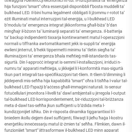
titwaggħa l-benefiċċji ekonomiċi fit-tul. Il-funzjonalità ta’ emergenza
hija funzjoni "smart" oħra essenzjali disponibbli f’bosta muddelli ta’
bulkhead LED. Il-bini huma legalment obbligati li jżommu r-rotot ta’
eżit illuminati matul interruzjoni tal-enerġija, u l-bulkhead LED
b’modulu ta’ emergenza integrat jikkonforma għall-biża’ b’dan
mingħajr il-bżonn ta’ luminariji separati ta’ emergenza. Il-batterija
ta’ backup indipendenti tixxarja kontinwament matul l-operazzjoni
normali u tiffranka awtomatikament jekk is-suppli ta’ enerġija
ewlieni jinterrut, b’hekk tippermetti minimu ta’ tletin siegħa ta’
illuminażjoni ta’ emergenza bħala meħtieġ mill-istandards tas-
sigurtà. Din l-approċċ integrat is-semmi l-installazzjoni, irriduċi n-
numru ta’ apparati meħtieġa, u jikkejjel li l-konformità mas-sigurtà
tkun part integrali tas-speċifikazzjoni tat-tliem. It-tliem b’dimming li
jiddependi mis-seħħa hija kapabbiltà "smart" oħra li tisħħa l-valur tal-
bulkhead LED f’spażji b’aċċess għall-immaġini naturali. Is-sensur
fotuċellulari jmonitora l-livelli ta’ dawl ambjentali u jirregola l-output
tal-bulkhead LED korrispondentement, bir-riduzzjoni tal-briżżanza
meta d-dawl tas-seħħa jkun suffiċjenti u b’iżdida meta l-
kundizzjonijiet isħku. Din ir-risposta dinamika tiggarantixxi li l-
bniedem ikollu dejjem dawl suffiċjenti, filwaqt li jieħu ħaġa l-kostru
enerġetiku inneċessarju matul iż-żmien ta’ seħħa. Flimkien, dawn il-
funzjonijiet "smart" jittrasformaw il-bulkhead LED minn apparat