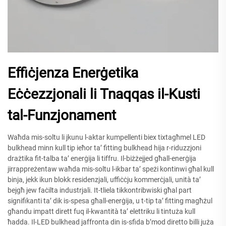
Effiċjenza Enerġetika
Eċċezzjonali li Tnaqqas il-Kusti
tal-Funzjonament
Waħda mis-soltu li jkunu l-aktar kumpellenti biex tixtagħmel LED
bulkhead minn kull tip ieħor ta’ fitting bulkhead hija r-riduzzjoni
drażtika fit-talba ta’ enerġija li tiffru. Il-biżżejjed għall-enerġija
jirrappreżentaw waħda mis-soltu l-ikbar ta’ speżi kontinwi għal kull
binja, jekk ikun blokk residenzjali, uffiċċju kommerċjali, unità ta’
bejgħ jew faċilta industrjali. It-tliela tikkontribwiski għal part
signifikanti ta’ dik is-spesa għall-enerġija, u t-tip ta’ fitting magħżul
għandu impatt dirett fuq il-kwantità ta’ elettriku li tintuża kull
ħadda. Il-LED bulkhead jaffronta din is-sfida b’mod diretto billi juża