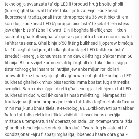
teknoloġija avvanzata ta’ ċip LED li tproduċi ħruġ b’soltu għolli
(lumen) għal kull watt ta’ elettriku li jintuża. Fejn il-bulkhead
fluoressenti tradizzjonali tista’ tirrappreżenta 36 watt biex titliem
korridur, il-bulkhead LED b’paragon biss tista’ tikseb it-tliela istess
jew aħjar biss b’12 sa 18 watt. Din il-bogħda fil-effiċjenza, li tkun
sostnuta għal kull siegħa ta’ operazzjoni, tiffru ħsara enormi matul
l-aħħar tas-sena. Għal binja b’50 fitting bulkhead li joperaw b’médja
ta’ 10 siegħat kull jum, il-bidla għal unitajiet LED bulkhead tista’
tirreduċi l-enerġija konsumata minn dawk il-fittings b’aktar minn 60
fil-mija. Bil-prezzijiet kommerċjali tipiċi għall-elettriku, din is-siġġa
tista’ toħroġ għal ħsara ta’ ħutijiet jew anke miljuni ta’ dollari
annwali. Il-każ finanzjarju għall-aġġornament għal teknoloġija LED
bulkhead għalhekk mhux biss teoriku imma bbażat fuq aritmetika
sempliċi. Barra mis-siġġiet diretti għall-enerġija, l-effiċjenza tal-LED
bulkhead irriduċi wkoll il-ħxuna li tinsab mill-fitting. Il-lampadiżzi
tradizzjonali jħarbu proporzjoni kbira tat-talba tagħmel bħala ħxuna
minn ma jkunu bħala tliela. It-teknoloġija LED tikkonverti parti akbar
ħafna tat-talba elettrika f’tliela visibbli, li ifisser inqas enerġija
miżżuda u temperaturi ta’ operazzjoni iżda. Din it-temperatura iżda
għandha benefiċju sekondarju: tirreduċi l-ħsara fuq is-sistemi ta’
kondizzjonar l-ajru f’ispazji mgħallqa, ibbenedu ħsara oħra għall-