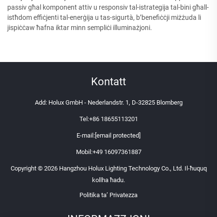
passiv għal komponent attiv u responsiv tal-istrategija tal-bini għall-
istħdom effiċjenti tal-enerġija u tas-sigurtà, b’benefiċċji miżżuda li
jispiċċaw ħafna iktar minn sempliċi illuminażjoni.
Kontatt
Add: Holux GmbH - Nederlandstr. 1, D-32825 Blomberg
Tel:
+86 18655113201
E-mail:
[email protected]
Mobil:
+49 16097361887
Copyright © 2026 Hangzhou Holux Lighting Technology Co., Ltd. Il-ħuquq
kollha ħadu.
Politika ta’ Privatezza