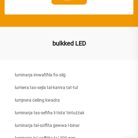
bulkked LED
luminarja imwaħħla fis-silġ
lumiera tas-sejla tal-kamra tat-tul
lumjnera ċeiling kwadra
luminarja tas-seħħa li tista' tintużżak
luminarja tal-soffita ġewwa l-binar
luminerja ta’ soffitta ta’ 300 mm