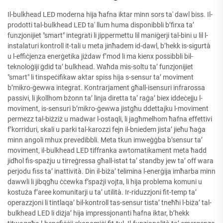
Il-bulkhead LED moderna hija ħafna iktar minn sors ta' dawl biss. Il-
prodotti tal-bulkhead LED ta' llum huma disponibbli b’firxa ta’
funzjonijiet "smart" integrati li jippermettu lil maniġerji tal-bini u lil l-
instalaturi kontroll it-tali u meta jinħadem id-dawl, b’hekk is-sigurtà
u l-effiċjenza enerġetika jiżdaw f’mod li ma kienx possibbli bil-
teknoloġiji ġdid ta’ bulkhead. Waħda mis-soltu ta’ funzjonijiet
"smart" li tinspeċifikaw aktar spiss hija s-sensur ta’ moviment
b’mikro-ġewwa integrat. Kontrarjament għall-isensuri infrarossa
passivi, li jkollhom bżonn ta’ linja diretta ta’ raġa’ biex iddeċejju l-
moviment, is-sensuri b’mikro-ġewwa jistgħu ddettajku l-moviment
permezz tal-biżziż u madwar l-ostaqli, li jagħmelhom ħafna effettivi
f’korriduri, skali u parki tal-karozzi fejn il-bniedem jista’ jieħu ħaġa
minn angoli mhux prevedibbli. Meta tkun imweġġba b’sensur ta’
moviment, il-bulkhead LED tiffranka awtomatikament meta ħadd
jidħol fis-spażju u tirreġressa għall-istat ta’ standby jew ta’ off wara
perjodu fiss ta’ inattività. Din il-biża’ telimina l-enerġija imħarba minn
dawwli li jibqgħu ċċewka f’spażji vojta, li hija problema komuni u
kostuża f’aree komunitarji u ta’ utilità. Ir-riduzzjoni fit-temp ta’
operazzjoni li tintlaqa’ bil-kontroll tas-sensur tista’ tneħħi l-biża’ tal-
bulkhead LED li diżja’ hija impressjonanti ħafna iktar, b’hekk