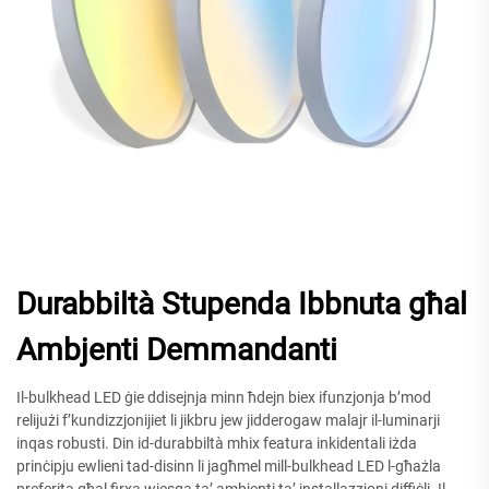
Durabbiltà Stupenda Ibbnuta għal
Ambjenti Demmandanti
Il-bulkhead LED ġie ddisejnja minn ħdejn biex ifunzjonja b’mod
relijużi f’kundizzjonijiet li jikbru jew jidderogaw malajr il-luminarji
inqas robusti. Din id-durabbiltà mhix featura inkidentali iżda
prinċipju ewlieni tad-disinn li jagħmel mill-bulkhead LED l-għażla