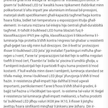
preferita għal firxa wiesga ta’ ambjenti ta’ installazzjoni diffiċli. Il-
ġisem ta’ bulkhead LED ta’ kwalità huwa tipikament ifabbrikat minn
polikarbonat b’alta impatt jew aluminium imfassal bil-pressjoni,
materjali skelti speċifikament għall-kapaċità tagħmel ħaġa kontra
ħsara fiżika, bidliet tat-temperatura u esposizzjoni ittulja għall-
elementi. In-natura miżżana tal-inkejra hija ċentrali għall-durabbiltà
tagħmel. It-taħdit il-bulkhead LED huma bbażati fuq il-
klassifikazzjoni IP65 jew ogħla, klassifikazzjoni li tikkonferma li l-
luminarja hija protetta b’sħiħ kontra l-ingress tal-ghabar u resistenti
għall-ġejjiet tas-silġ minn kull direzzjoni. Din il-livell ta’ protezzjoni
ifisser li l-bulkhead LED jista’ jiġi installat f’parkinguri miftuħa għar-
reġen u l-vent, f’aree ta’ preparazzjoni tal-ikel fejn is-seħħa rregolari
tseħħ b’mod ċert, f’kambri ta’ bidla ta’ piscina b’umdità għolja, u
f’ambjenti inḍustrijali fejn il-partiċelli fl-ajru huma preżenti b’mod
kostanti. F’kull waħda minn dawn l-ambjenti, luminarja standard se
tifalla malajr, imma l-bulkhead LED jibqa’ jifunzjonja b’sħiħ b’mod
ħażin. Ir-resistenza għall-impatt hija daħħal b’mod ugwali
importanti, partikolarment f’aree b’ħoss b’sħiħ bħal-il-gradini, il-
bajjiż tal-ħażna u l-faċilitajiet tas-sport. Is-sistema tal-valur IK tkejjel
ir-resistenza tal-luminarja għall-impatt mekkaniċi, u ħafna prodotti
ta’ bulkhead LED jilħqu valuri IK08 jew IK10, li ifisser li jistgħu
jwettqu ħsara sinifikanti mingħajr li jinkseru jew jisħaru. Din ir-