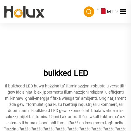
MT
bulkked LED
Il-bulkhead LED huwa ħażżina ta’ illuminażżjoni robusta u versatili li
ġew iddisinjati biex jippermettu illuminażżjoni reliżjenti u effiċjenti
mill-inħawi għall-enerġija f’firxa wiesga ta’ ambjenti. Oriġinarjament
iżda ġew ifformulati għall-użu f’settinji inḍustrijali u kommerċjali
ddominanti, il-bulkhead LED ġew ikkonsolidati bħala waħda mis-
soluzzjonijiet ta’ illuminażżjoni l-aktar prattiċi u wkoll l-aktar ma’ użu
estensiv li huma disponibbli llum. Il-ħażżina imsemmra tagħmelha
ħażżina ħażża ħażża ħażża ħażża ħażża ħażża ħażża ħażża ħażża